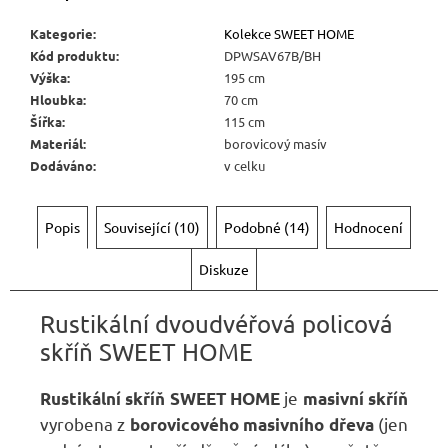
Kategorie
:
Kolekce SWEET HOME
Kód produktu
:
DPWSAV67B/BH
Výška
:
195 cm
Hloubka
:
70 cm
Šířka
:
115 cm
Materiál
:
borovicový masív
Dodáváno
:
v celku
Popis
Související (10)
Podobné (14)
Hodnocení
Diskuze
Rustikální dvoudvéřová policová
skříň SWEET HOME
je
Rustikální skříň SWEET HOME
masivní skříň
vyrobena z
(jen
borovicového masivního dřeva