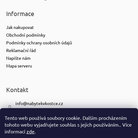
Informace
Jak nakupovat
Obchodní podmínky
Podmínky ochrany osobních údajů
Reklamační řád
Napište nám
Mapa serveru
Kontakt
info
@
nabytekvkostce.cz
+420 606 065 259
Tento web používá soubory cookie. Dalším procházením
+420 601 116 371
tohoto webu vyjadřujete souhlas s jejich používáním.. Více
https://www.facebook.com/nabytekvkostce.cz/
informací
zde
.
nabytek_v_kostce