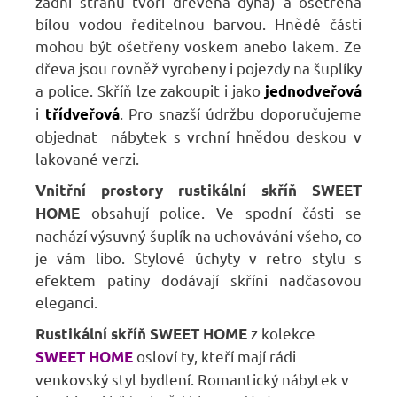
zadní stranu tvoří dřevěná dýha) a ošetřena
bílou vodou ředitelnou barvou. Hnědé části
mohou být ošetřeny voskem anebo lakem. Ze
dřeva jsou rovněž vyrobeny i pojezdy na šuplíky
a police. Skříň lze zakoupit i jako
jednodveřová
i
. Pro snazší údržbu doporučujeme
třídveřová
objednat nábytek s vrchní hnědou deskou v
lakované verzi.
Vnitřní prostory rustikální skříň SWEET
obsahují police. Ve spodní části se
HOME
nachází výsuvný šuplík na uchovávání všeho, co
je vám libo. Stylové úchyty v retro stylu s
efektem patiny dodávají skříni nadčasovou
eleganci.
z kolekce
Rustikální skříň SWEET HOME
osloví ty, kteří mají rádi
SWEET HOME
venkovský styl bydlení. Romantický nábytek v