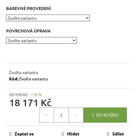
r
BAREVNÉ PROVEDENÍ
u
č
u
j
POVRCHOVÁ ÚPRAVA
e
m
e
RUSTIKÁLNÍ
Zvolte variantu
ŽIDLE
Kód:
Zvolte variantu
MEXICANA
SIL22
20 190 Kč
–10 %
2
18 171 Kč
403
Kč
Měrná
Původně:
DO KOŠÍKU
2
cena:
670
Kč
Zeptat se
Hlídat
Sdílet