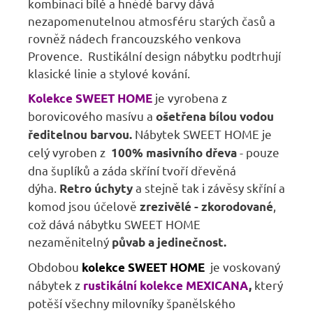
kombinaci bílé a hnědé barvy dává
nezapomenutelnou atmosféru starých časů a
rovněž nádech francouzského venkova
Provence. Rustikální design nábytku podtrhují
klasické linie a stylové kování.
je vyrobena z
Kolekce SWEET HOME
borovicového masívu a
ošetřena bílou vodou
Nábytek SWEET HOME je
ředitelnou barvou.
celý vyroben z
- pouze
100% masivního dřeva
dna šuplíků a záda skříní tvoří dřevěná
dýha.
a stejně tak i závěsy skříní a
Retro úchyty
komod jsou účelově
,
zrezivělé - zkorodované
což dává nábytku SWEET HOME
nezaměnitelný
půvab a jedinečnost.
Obdobou
je voskovaný
kolekce SWEET HOME
nábytek z
který
rustikální kolekce MEXICANA
,
potěší všechny milovníky španělského