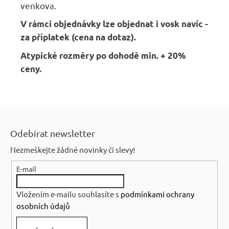
venkova.
V rámci objednávky lze objednat i vosk navíc -
za příplatek (cena na dotaz).
Atypické rozměry po dohodě min. + 20%
ceny.
Z
á
Odebírat newsletter
p
Nezmeškejte žádné novinky či slevy!
a
E-mail
t
í
Vložením e-mailu souhlasíte s
podmínkami ochrany
osobních údajů