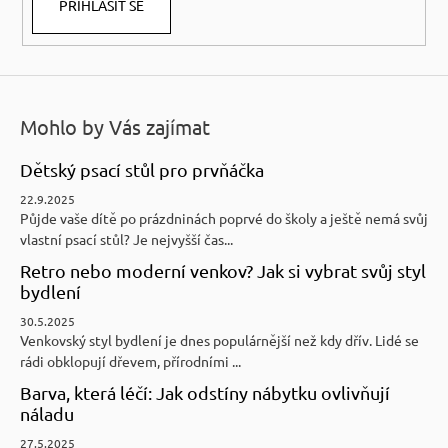
PŘIHLÁSIT SE
Mohlo by Vás zajímat
Dětský psací stůl pro prvňáčka
22.9.2025
Půjde vaše dítě po prázdninách poprvé do školy a ještě nemá svůj
vlastní psací stůl? Je nejvyšší čas...
Retro nebo moderní venkov? Jak si vybrat svůj styl
bydlení
30.5.2025
Venkovský styl bydlení je dnes populárnější než kdy dřív. Lidé se
rádi obklopují dřevem, přírodními ...
Barva, která léčí: Jak odstíny nábytku ovlivňují
náladu
27.5.2025