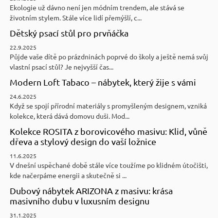
Ekologie už dávno není jen módním trendem, ale stává se
životním stylem. Stále více lidí přemýšlí, c...
Dětský psací stůl pro prvňáčka
22.9.2025
Půjde vaše dítě po prázdninách poprvé do školy a ještě nemá svůj
vlastní psací stůl? Je nejvyšší čas...
Modern Loft Tabaco – nábytek, který žije s vámi
24.6.2025
Když se spojí přírodní materiály s promyšleným designem, vzniká
kolekce, která dává domovu duši. Mod...
Kolekce ROSITA z borovicového masivu: Klid, vůně
dřeva a stylový design do vaší ložnice
11.6.2025
V dnešní uspěchané době stále více toužíme po klidném útočišti,
kde načerpáme energii a skutečně si ...
Dubový nábytek ARIZONA z masivu: krása
masivního dubu v luxusním designu
31.1.2025