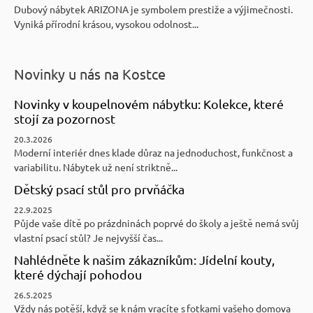
Dubový nábytek ARIZONA je symbolem prestiže a výjimečnosti.
Vyniká přírodní krásou, vysokou odolnost...
Novinky u nás na Kostce
Novinky v koupelnovém nábytku: Kolekce, které
stojí za pozornost
20.3.2026
Moderní interiér dnes klade důraz na jednoduchost, funkčnost a
variabilitu. Nábytek už není striktně...
Dětský psací stůl pro prvňáčka
22.9.2025
Půjde vaše dítě po prázdninách poprvé do školy a ještě nemá svůj
vlastní psací stůl? Je nejvyšší čas...
Nahlédněte k našim zákazníkům: Jídelní kouty,
které dýchají pohodou
26.5.2025
Vždy nás potěší, když se k nám vracíte s fotkami vašeho domova