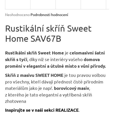
R
n
a
M
Průměrné
Neohodnoceno
Podrobnosti hodnocení
j
hodnocení
A
produktu
Rustikální skříň Sweet
í
je
t
Home SAV67B
0,0
?
z
5
hvězdiček.
je
Rustikální skříň Sweet Home
celomasivní šatní
, díky níž se interiéry vašeho
skříň
s tyči
domova
promění v elegantní a útulné místo s vůni přírody.
HLEDAT
je tou pravou volbou
Skříň z masivu SWEET HOME
pro všechny, kteří dávají přednost čistě přírodním
materiálům jako je např.
,
borovicový masív
D
z kterého je tato elegantní a vytříbená skříň
o
zhotovena
p
o
.
Inspirujte se v naši sekci REALIZACE