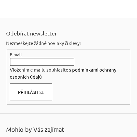
Z
á
Odebírat newsletter
p
Nezmeškejte žádné novinky či slevy!
a
E-mail
t
í
Vložením e-mailu souhlasíte s
podmínkami ochrany
osobních údajů
PŘIHLÁSIT SE
Mohlo by Vás zajímat