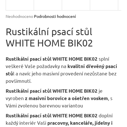
R
n
a
M
Průměrné
Neohodnoceno
Podrobnosti hodnocení
j
hodnocení
A
produktu
Rustikální psací stůl
í
je
t
WHITE HOME BIK02
0,0
?
z
5
hvězdiček.
splní
Rustikální psací stůl WHITE HOME BIK02
veškeré Vaše požadavky na
kvalitní dřevěný psací
l a navíc jeho masivní provedení nezůstane bez
stů
HLEDAT
povšimnutí.
je
Rustikální psací stůl WHITE HOME BIK02
vyroben
, s
z masivní borovice a ošetřen voskem
D
Vámi zvolenou barevnou variantou
o
p
doplní
Rustikální psací stůl WHITE HOME BIK02
o
každý interiér Vaši
pracovny, kanceláře, jídelny i