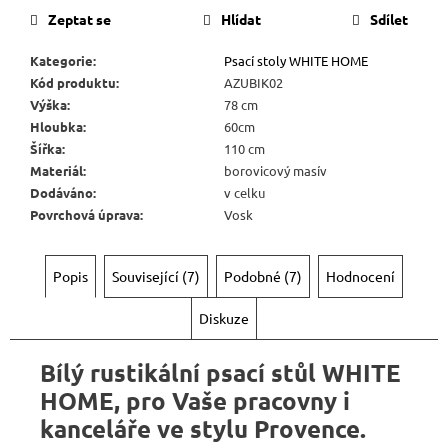
6
720
Zeptat se
Hlídat
Sdílet
Kč
Kategorie
:
Psací stoly WHITE HOME
Kód produktu
:
AZUBIK02
Výška
:
78 cm
Hloubka
:
60cm
Šířka
:
110 cm
Materiál
:
borovicový masív
Dodáváno
:
v celku
Povrchová úprava
:
Vosk
Popis
Související (7)
Podobné (7)
Hodnocení
Diskuze
Bílý rustikální psací stůl WHITE
HOME, pro Vaše pracovny i
kanceláře ve stylu Provence.