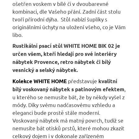
ošetřen voskem v bílé či v dvoubarevné
kombinaci, dle Vašeho přání. Zadní část stolu
tvoří přírodní dýha. Stůl nabízí šuplíky s
originálními úchyty na uložení všeho, co je Vám
libo.
Rustikální psací stůl WHITE HOME BIK 02
je
určen všem, kteří hledají pro své interiéry
nábytek Provence, retro nábytek či bílý
vesnický a selský nábytek.
představuje
Kolekce WHITE HOME
kvalitní
,
bílý voskovaný nábytek s patinovým efektem
u kterého se nemusíte bát, že by někdy vyšel z
módy. Díky svému nadčasovému vzhledu a
eleganci bude prostě stále moderní.
Voskovaný nábytek má matný povrch, tudíž se
nemusíte bát otisků prstů, které mohou zkazit
celkový dojem i v dokonale zařízeném