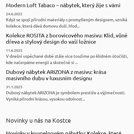
Modern Loft Tabaco – nábytek, který žije s vámi
24.6.2025
Když se spojí přírodní materiály s promyšleným designem, vzniká
kolekce, která dává domovu duši. Mod...
Kolekce ROSITA z borovicového masivu: Klid, vůně
dřeva a stylový design do vaší ložnice
11.6.2025
V dnešní uspěchané době stále více toužíme po klidném útočišti,
kde načerpáme energii a skutečně si ...
Dubový nábytek ARIZONA z masivu: krása
masivního dubu v luxusním designu
31.1.2025
Dubový nábytek ARIZONA je symbolem prestiže a výjimečnosti.
Vyniká přírodní krásou, vysokou odolnost...
Novinky u nás na Kostce
Novinky v koupelnovém nábytku: Kolekce, které