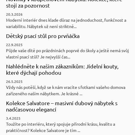
stojí za pozornost
20.3.2026
Moderní interiér dnes klade důraz na jednoduchost, funkčnost a
variabilitu. Nábytek už není striktně...
Dětský psací stůl pro prvňáčka
22.9.2025
Půjde vaše dítě po prázdninách poprvé do školy a ještě nemá svůj
vlastní psací stůl? Je nejvyšší čas...
Nahlédněte k našim zákazníkům: Jídelní kouty,
které dýchají pohodou
26.5.2025
Vždy nás potěší, když se k nám vracíte s fotkami vašeho domova
zařízeného naším nábytkem. Je krásné ...
Kolekce Salvatore – masivní dubový nábytek s
nadčasovou elegancí
3.4.2025
Toužíte po interiéru, který spojuje přírodní krásu, kvalitu a
praktičnost? Kolekce Salvatore je tím ...