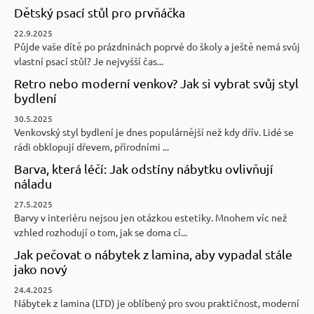
Dětský psací stůl pro prvňáčka
22.9.2025
Půjde vaše dítě po prázdninách poprvé do školy a ještě nemá svůj
vlastní psací stůl? Je nejvyšší čas...
Retro nebo moderní venkov? Jak si vybrat svůj styl
bydlení
30.5.2025
Venkovský styl bydlení je dnes populárnější než kdy dřív. Lidé se
rádi obklopují dřevem, přírodními ...
Barva, která léčí: Jak odstíny nábytku ovlivňují
náladu
27.5.2025
Barvy v interiéru nejsou jen otázkou estetiky. Mnohem víc než
vzhled rozhodují o tom, jak se doma cí...
Jak pečovat o nábytek z lamina, aby vypadal stále
jako nový
24.4.2025
Nábytek z lamina (LTD) je oblíbený pro svou praktičnost, moderní