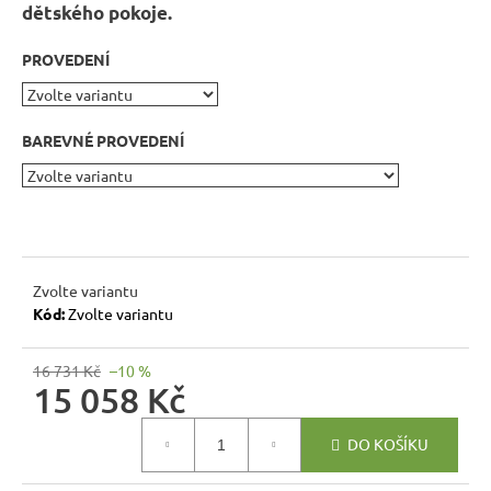
r
dětského pokoje.
u
č
PROVEDENÍ
u
j
e
BAREVNÉ PROVEDENÍ
m
e
RUSTIKÁLNÍ
LAVICE
Zvolte variantu
SWEET
HOME
Kód:
Zvolte variantu
BAX25
S
ÚLOŽNÝM
16 731 Kč
–10 %
PROSTOREM
15 058 Kč
6
Měrná
048
DO KOŠÍKU
cena:
Kč
Původně: