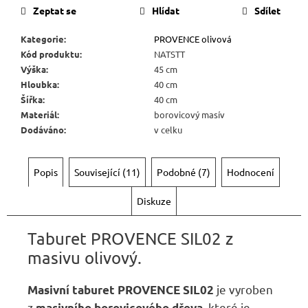
Zeptat se
Hlídat
Sdílet
Kategorie
:
PROVENCE olivová
Kód produktu
:
NATSTT
Výška
:
45 cm
Hloubka
:
40 cm
Šířka
:
40 cm
Materiál
:
borovicový masív
Dodáváno
:
v celku
Popis
Související (11)
Podobné (7)
Hodnocení
Diskuze
Taburet PROVENCE SIL02 z
masivu olivový.
je vyroben
Masivní taburet PROVENCE
SIL02
z
, které je
masivního borovicového dřeva