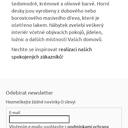
šedomodré, krémové a olivové barvě. Horní
desky jsou vyrobeny z dubového nebo
borovicového masivního dřeva, které je
ošetřeno lakem. Nábytek zvelebí veškerý
interiér včetně obývacích pokojů, jídelen,
ložnic
a
dalších místností Vašich domovů.
Nechte se inspirovat
r
ealizaci našich
spokojených zákazníků
!
Z
á
Odebírat newsletter
p
Nezmeškejte žádné novinky či slevy!
a
E-mail
t
í
Vložením e-mailu souhlasíte s
podmínkami ochrany