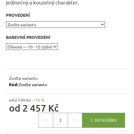
r
jedinečný a kouzelný charakter
.
u
PROVEDENÍ
č
u
j
BAREVNÉ PROVEDENÍ
e
m
e
BUKOVÁ
STOLIČKA
Zvolte variantu
Z
Kód:
Zvolte variantu
MASIVU
MET
TAB08
od 2 730 Kč
–10 %
ŠTOKRLE
od
2 457 Kč
580
Kč
Měrná
DO KOŠÍKU
cena: