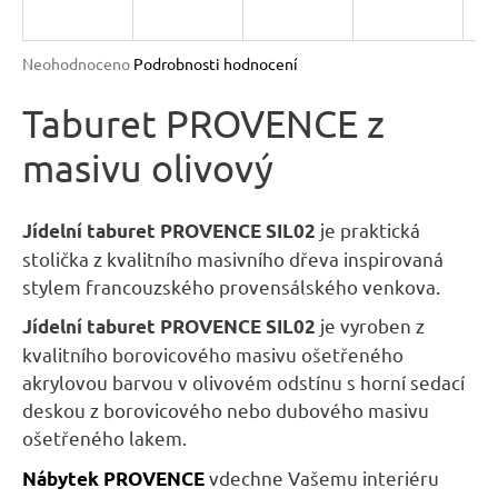
n
a
Průměrné
Neohodnoceno
Podrobnosti hodnocení
j
hodnocení
produktu
Taburet PROVENCE z
í
je
t
masivu olivový
0,0
?
z
5
hvězdiček.
je praktická
Jídelní taburet PROVENCE SIL02
stolička z kvalitního masivního dřeva inspirovaná
stylem francouzského provensálského venkova.
HLEDAT
je vyroben z
Jídelní taburet PROVENCE SIL02
kvalitního borovicového masivu ošetřeného
akrylovou barvou v olivovém odstínu s horní sedací
D
deskou z borovicového nebo dubového masivu
o
ošetřeného lakem.
p
vdechne Vašemu interiéru
o
Nábytek
PROVENCE