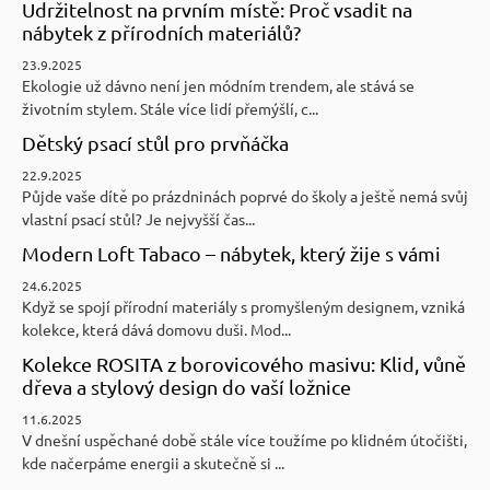
Udržitelnost na prvním místě: Proč vsadit na
nábytek z přírodních materiálů?
23.9.2025
Ekologie už dávno není jen módním trendem, ale stává se
životním stylem. Stále více lidí přemýšlí, c...
Dětský psací stůl pro prvňáčka
22.9.2025
Půjde vaše dítě po prázdninách poprvé do školy a ještě nemá svůj
vlastní psací stůl? Je nejvyšší čas...
Modern Loft Tabaco – nábytek, který žije s vámi
24.6.2025
Když se spojí přírodní materiály s promyšleným designem, vzniká
kolekce, která dává domovu duši. Mod...
Kolekce ROSITA z borovicového masivu: Klid, vůně
dřeva a stylový design do vaší ložnice
11.6.2025
V dnešní uspěchané době stále více toužíme po klidném útočišti,
kde načerpáme energii a skutečně si ...