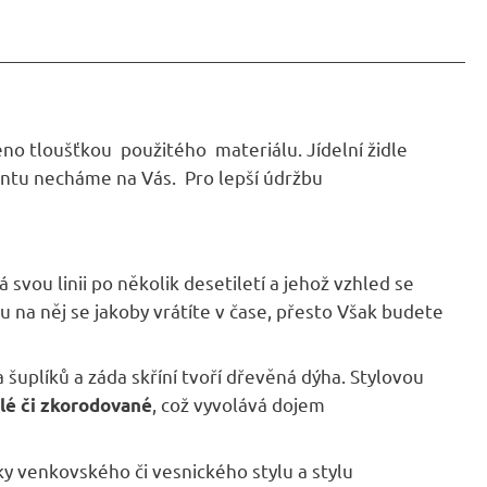
eno tloušťkou použitého materiálu. Jídelní židle
ntu necháme na Vás. Pro lepší údržbu
á svou linii po několik desetiletí a jehož vzhled se
u na něj se jakoby vrátíte v čase, přesto Však budete
 šuplíků a záda skříní tvoří dřevěná dýha. Stylovou
, což vyvolává dojem
lé či zkorodované
y venkovského či vesnického stylu a stylu