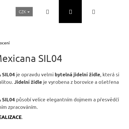
Hledat
Přihlášení
Nákupní
CZK
Realizace a inspirace
Akční ceny
Nábytek Skladem
košík
ocení
 Mexicana SIL04
je opravdu velmi
, která si
A SIL04
bytelná jidelní židle
alitou.
je vyrobena z borovice a ošetřena
Jidelní židle
působí velice elegantním dojmem a přesvědčí
A SIL04
tním zpracováním.
Následující
.
 REALIZACE