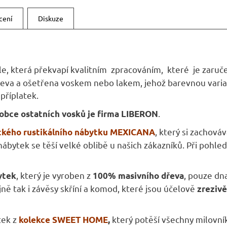
cení
Diskuze
dle, která překvapí kvalitním zpracováním, které je zaruč
eva a ošetřena voskem nebo lakem, jehož barevnou varia
příplatek.
.
robce ostatních vosků je firma LIBERON
, který si zachováv
ického rustikálního nábytku MEXICANA
bytek se těší velké oblibě u našich zákazníků. Při pohled
, který je vyroben z
, pouze dna
ytek
100% masivního dřeva
jně tak i závěsy skříní a komod, které jsou účelově
zrezivě
tek z
který potěší všechny milovník
kolekce SWEET HOME
,