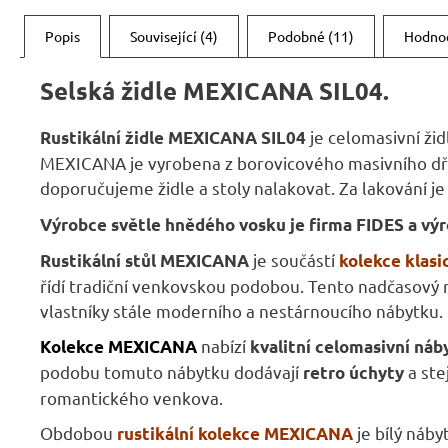
Popis
Související (4)
Podobné (11)
Hodno
Selská židle MEXICANA SIL04.
je celomasivní ži
Rustikální židle MEXICANA SIL04
MEXICANA je vyrobena z borovicového masivního dř
doporučujeme židle a stoly nalakovat. Za lakování je 
Výrobce světle hnědého vosku je firma FIDES a vý
je součástí
Rustikální stůl MEXICANA
kolekce klas
řídí tradiční venkovskou podobou. Tento nadčasový ná
vlastníky stále moderního a nestárnoucího nábytku.
nabízí
Kolekce MEXICANA
kvalitní celomasivní náb
podobu tomuto nábytku dodávají
a ste
retro úchyty
romantického venkova.
Obdobou
je bílý náby
rustikální kolekce MEXICANA