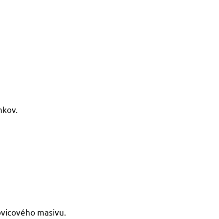
nkov.
ovicového masivu.