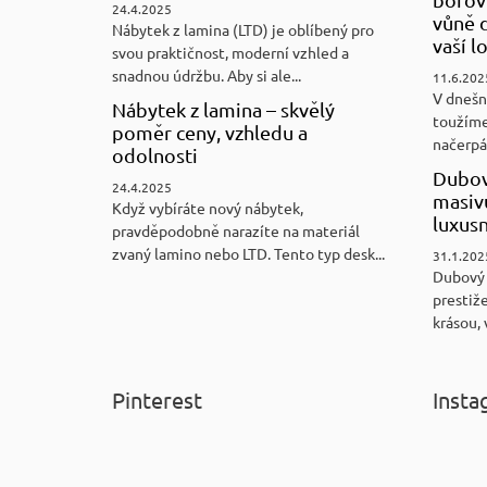
24.4.2025
vůně d
Nábytek z lamina (LTD) je oblíbený pro
vaší l
svou praktičnost, moderní vzhled a
snadnou údržbu. Aby si ale...
11.6.202
V dnešn
Nábytek z lamina – skvělý
toužíme
poměr ceny, vzhledu a
načerpám
odolnosti
Dubov
24.4.2025
masiv
Když vybíráte nový nábytek,
luxus
pravděpodobně narazíte na materiál
zvaný lamino nebo LTD. Tento typ desk...
31.1.202
Dubový
prestiže
krásou, 
Pinterest
Insta