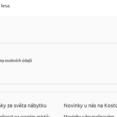
lesa.
ny osobních údajů
ky ze světa nábytku
Novinky u nás na Kost
elnost na prvním místě:
Novinky v koupelnovém