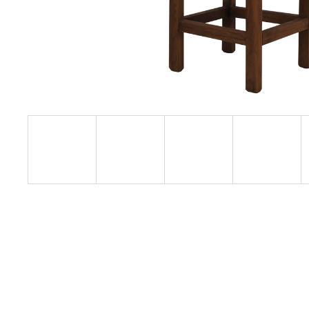
RUSTIKÁLNÍ ŽIDLE SWEET HOME SIL25
2 601 Kč
Původně:
2 890 Kč