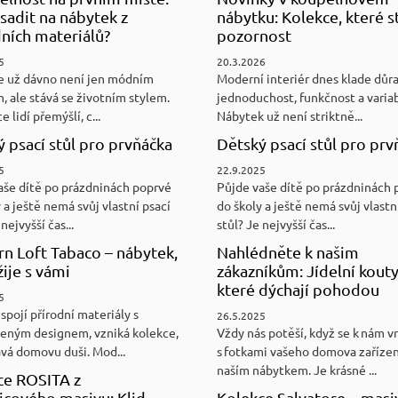
sadit na nábytek z
nábytku: Kolekce, které st
ních materiálů?
pozornost
5
20.3.2026
e už dávno není jen módním
Moderní interiér dnes klade důr
, ale stává se životním stylem.
jednoduchost, funkčnost a variab
e lidí přemýšlí, c...
Nábytek už není striktně...
 psací stůl pro prvňáčka
Dětský psací stůl pro prv
5
22.9.2025
aše dítě po prázdninách poprvé
Půjde vaše dítě po prázdninách 
 a ještě nemá svůj vlastní psací
do školy a ještě nemá svůj vlastn
nejvyšší čas...
stůl? Je nejvyšší čas...
n Loft Tabaco – nábytek,
Nahlédněte k našim
žije s vámi
zákazníkům: Jídelní kouty
které dýchají pohodou
5
spojí přírodní materiály s
26.5.2025
eným designem, vzniká kolekce,
Vždy nás potěší, když se k nám v
ává domovu duši. Mod...
s fotkami vašeho domova zaříze
naším nábytkem. Je krásné ...
ce ROSITA z
cového masivu: Klid,
Kolekce Salvatore – masi