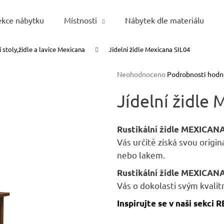
ekce nábytku
Místnosti
Nábytek dle materiálu
í stoly,židle a lavice Mexicana
Jídelní židle Mexicana SIL04
Co potřebujete najít?
Průměrné
Neohodnoceno
Podrobnosti hodn
hodnocení
HLEDAT
produktu
Jídelní židle
je
0,0
z
Rustikální židle MEXICAN
5
Doporučujeme
Vás určitě získá svou origin
hvězdiček.
nebo lakem.
Rustikální židle MEXICAN
Vás o dokolasti svým kvali
Inspirujte se v naši sekci