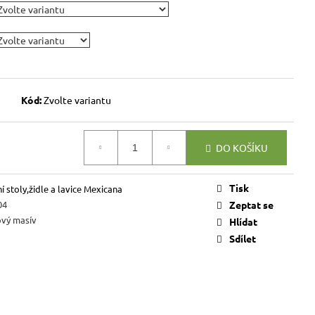
VICE SWEET HOME
NÝM PROSTOREM
Kč
Kód:
Zvolte variantu
DO KOŠÍKU
Tisk
í stoly,židle a lavice Mexicana
04
Zeptat se
ový masív
Hlídat
Sdílet