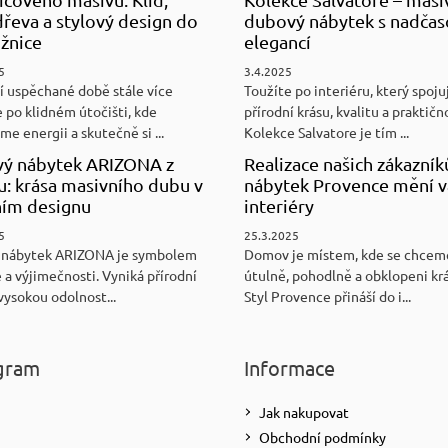
řeva a stylový design do
dubový nábytek s nadča
ožnice
elegancí
5
3.4.2025
í uspěchané době stále více
Toužíte po interiéru, který spoju
 po klidném útočišti, kde
přírodní krásu, kvalitu a praktičn
e energii a skutečně si ...
Kolekce Salvatore je tím ...
ý nábytek ARIZONA z
Realizace našich zákazník
u: krása masivního dubu v
nábytek Provence mění v
ním designu
interiéry
5
25.3.2025
 nábytek ARIZONA je symbolem
Domov je místem, kde se chceme
 a výjimečnosti. Vyniká přírodní
útulně, pohodlně a obklopeni kr
vysokou odolnost...
Styl Provence přináší do i...
gram
Informace
Jak nakupovat
Obchodní podmínky