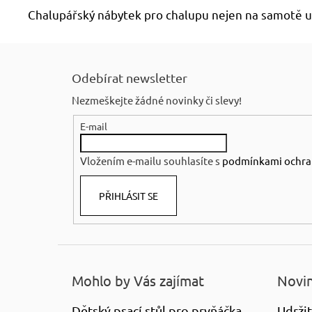
Chalupářský nábytek pro chalupu nejen na samotě u 
Z
á
Odebírat newsletter
p
Nezmeškejte žádné novinky či slevy!
a
E-mail
t
í
Vložením e-mailu souhlasíte s
podmínkami ochra
PŘIHLÁSIT SE
Mohlo by Vás zajímat
Novin
Dětský psací stůl pro prvňáčka
Udržit