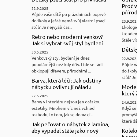
Proč v
22.9.2025
přírod
Půjde vaše dítě po prázdninách poprvé
do školy a ještě nemá svůj vlastní psací
23.9.202
stůl? Je nejvyšší čas...
Ekologi
trendem
Retro nebo moderní venkov?
Stále víc
Jak si vybrat svůj styl bydlení
Dětský
30.5.2025
Venkovský styl bydlení je dnes
22.9.202
populárnější než kdy dřív. Lidé se rádi
Půjde v
obklopují dřevem, přírodními ...
do školy
stůl? Je 
Barva, která léčí: Jak odstíny
nábytku ovlivňují náladu
Moder
který 
27.5.2025
Barvy v interiéru nejsou jen otázkou
24.6.202
estetiky. Mnohem víc než vzhled
Když se 
rozhodují o tom, jak se doma cí...
promyšl
která d
Jak pečovat o nábytek z lamina,
aby vypadal stále jako nový
Kolek
borovi