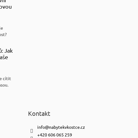
sovou
je
ost?
ů: Jak
aše
 cítit
ásou.
Kontakt
info
@
nabytekvkostce.cz
+420 606 065 259