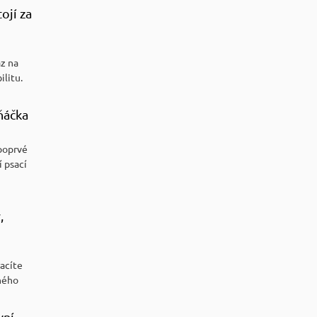
ojí za
az na
ilitu.
ňáčka
poprvé
í psací
,
racíte
ného
vní