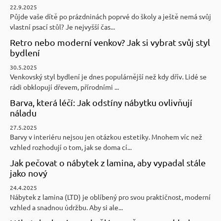
22.9.2025
Půjde vaše dítě po prázdninách poprvé do školy a ještě nemá svůj
vlastní psací stůl? Je nejvyšší čas...
Retro nebo moderní venkov? Jak si vybrat svůj styl
bydlení
30.5.2025
Venkovský styl bydlení je dnes populárnější než kdy dřív. Lidé se
rádi obklopují dřevem, přírodními ...
Barva, která léčí: Jak odstíny nábytku ovlivňují
náladu
27.5.2025
Barvy v interiéru nejsou jen otázkou estetiky. Mnohem víc než
vzhled rozhodují o tom, jak se doma cí...
Jak pečovat o nábytek z lamina, aby vypadal stále
jako nový
24.4.2025
Nábytek z lamina (LTD) je oblíbený pro svou praktičnost, moderní
vzhled a snadnou údržbu. Aby si ale...