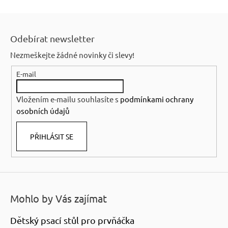
Z
á
Odebírat newsletter
p
Nezmeškejte žádné novinky či slevy!
a
E-mail
t
í
Vložením e-mailu souhlasíte s
podmínkami ochrany
osobních údajů
PŘIHLÁSIT SE
Mohlo by Vás zajímat
Dětský psací stůl pro prvňáčka