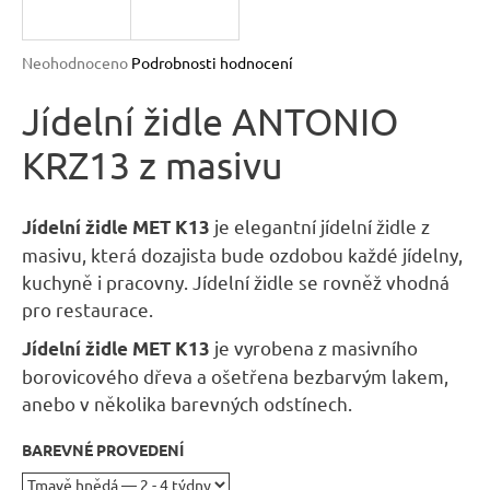
n
a
Průměrné
Neohodnoceno
Podrobnosti hodnocení
j
hodnocení
produktu
Jídelní židle ANTONIO
í
je
t
KRZ13 z masivu
0,0
?
z
5
hvězdiček.
je elegantní jídelní židle z
Jídelní židle MET K13
masivu, která dozajista bude ozdobou každé jídelny,
kuchyně i pracovny. Jídelní židle se rovněž vhodná
HLEDAT
pro restaurace.
je vyrobena z masivního
Jídelní židle MET K13
borovicového dřeva a ošetřena bezbarvým lakem,
D
anebo v několika barevných odstínech.
o
p
BAREVNÉ PROVEDENÍ
o