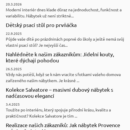
20.3.2026
Moderní interiér dnes klade důraz na jednoduchost, funkčnost a
variabilitu. Nábytek už není striktně...
Dětský psací stůl pro prvňáčka
22.9.2025
Půjde vaše dítě po prázdninách poprvé do školy a ještě nemá svůj
vlastní psací stůl? Je nejvyšší čas...
Nahlédněte k našim zákazníkům: Jídelní kouty,
které dýchají pohodou
26.5.2025
Vždy nás potěší, když se k nám vracíte s fotkami vašeho domova
zařízeného naším nábytkem. Je krásné ...
Kolekce Salvatore – masivní dubový nábytek s
nadčasovou elegancí
3.4.2025
Toužíte po interiéru, který spojuje přírodní krásu, kvalitu a
praktičnost? Kolekce Salvatore je tím ...
Realizace našich zákazníků: Jak nábytek Provence