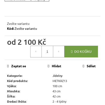
r
u
č
u
Zvolte variantu
j
Kód:
Zvolte variantu
e
m
od
2 100 Kč
e
Měrná
DO KOŠÍKU
cena:
RUSTIKÁLNÍ
LAVICE
SWEET
Zeptat se
Hlídat
Sdílet
HOME
BAX25
S
Kategorie
:
Jídelny
ÚLOŽNÝM
Kód produktu
:
METKRZ13
PROSTOREM
Výška
:
100 cm
6
Hloubka
:
43 cm
048
Šířka
:
42 cm
Kč
Původně:
Dodací lhůta
:
2 - 4 týdny