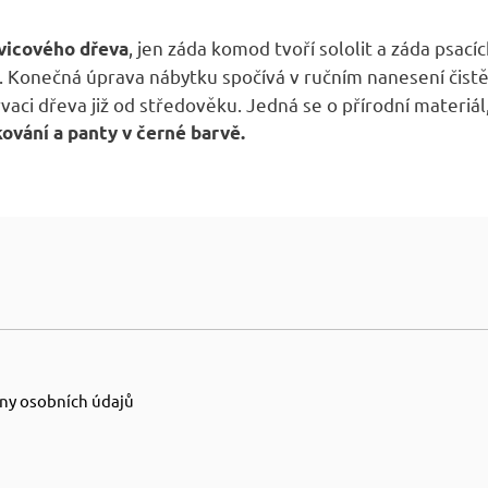
, jen záda komod tvoří sololit a záda psací
vicového dřeva
 Konečná úprava nábytku spočívá v ručním nanesení čist
ci dřeva již od středověku. Jedná se o přírodní materiál,
kování a panty v černé barvě.
ny osobních údajů