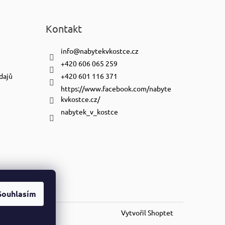
Kontakt
info
@
nabytekvkostce.cz
+420 606 065 259
dajů
+420 601 116 371
https://www.facebook.com/nabyte
kvkostce.cz/
nabytek_v_kostce
Souhlasím
Vytvořil Shoptet