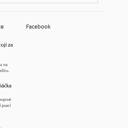
ce
Facebook
ojí za
az na
ilitu.
ňáčka
poprvé
í psací
,