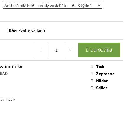
VICE SWEET HOME
NÝM PROSTOREM
Kč
Kód:
Zvolte variantu
DO KOŠÍKU
Tisk
 WHITE HOME
PRAD
Zeptat se
Hlídat
Sdílet
ový masív