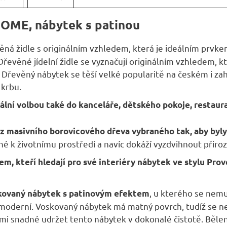
 HOME, nábytek s patinou
věná židle s originálním vzhledem, která je ideálním prvk
. Dřevěné jídelní židle se vyznačují originálním vzhledem,
. Dřevěný nábytek se těší velké popularitě na českém i z
 krbu.
eální volbou také do kanceláře, dětského pokoje, restaura
 z masivního borovicového dřeva vybraného tak, aby byly
né k životnímu prostředí a navíc dokáží vyzdvihnout při
em, kteří hledají pro své interiéry nábytek ve stylu Pro
, u kterého se nemu
skovaný nábytek s patinovým efektem
oderní. Voskovaný nábytek má matný povrch, tudíž se ne
lmi snadné udržet tento nábytek v dokonalé čistotě. Běle