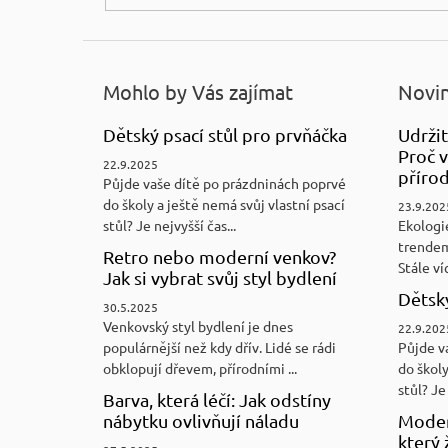
Mohlo by Vás zajímat
Novin
Dětský psací stůl pro prvňáčka
Udržit
Proč v
22.9.2025
přírod
Půjde vaše dítě po prázdninách poprvé
do školy a ještě nemá svůj vlastní psací
23.9.202
stůl? Je nejvyšší čas...
Ekologi
trendem
Retro nebo moderní venkov?
Stále víc
Jak si vybrat svůj styl bydlení
Dětský
30.5.2025
Venkovský styl bydlení je dnes
22.9.202
populárnější než kdy dřív. Lidé se rádi
Půjde v
obklopují dřevem, přírodními ...
do školy
stůl? Je 
Barva, která léčí: Jak odstíny
nábytku ovlivňují náladu
Moder
který 