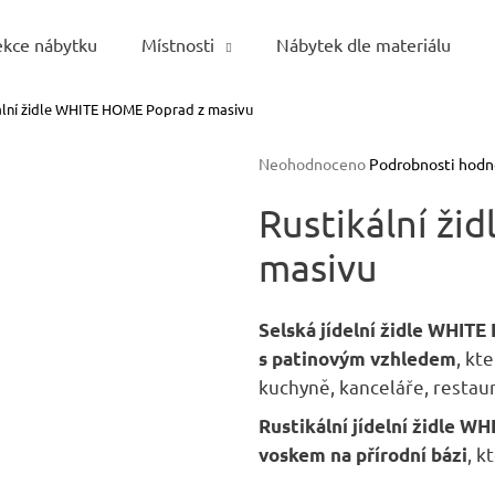
ekce nábytku
Místnosti
Nábytek dle materiálu
ální židle WHITE HOME Poprad z masivu
Co potřebujete najít?
Průměrné
Neohodnoceno
Podrobnosti hodn
hodnocení
HLEDAT
produktu
Rustikální ž
je
masivu
0,0
z
5
Doporučujeme
hvězdiček.
Selská jídelní židle WHIT
, kt
s patinovým vzhledem
kuchyně, kanceláře, restaur
Rustikální jídelní židle 
, k
voskem na přírodní bázi