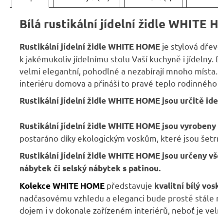
Bílá rustikální jídelní židle WHITE
je stylová dře
Rustikální jídelní židle
WHITE HOME
k jakémukoliv jídelnímu stolu Vaší kuchyně i jídelny
velmi elegantní, pohodlné a nezabírají mnoho místa
interiéru domova a přináší to pravé teplo rodinného
Rustikální jídelní židle
WHITE HOME
jsou určitě id
Rustikální jídelní židle
WHITE HOME
jsou vyrobeny
postaráno díky ekologickým voskům, které jsou šetr
Rustikální jídelní židle
WHITE HOME
jsou určeny vš
nábytek či selský nábytek s patinou.
představuje
Kolekce WHITE HOME
kvalitní bílý vo
nadčasovému vzhledu a eleganci bude prostě stále m
dojem i v dokonale zařízeném interiérů, neboť je ve