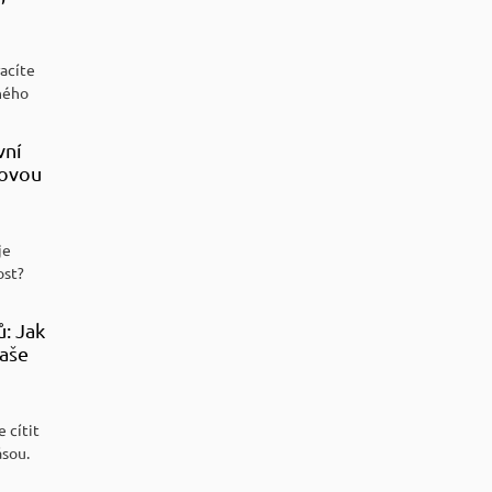
racíte
ného
vní
sovou
je
ost?
ů: Jak
aše
 cítit
ásou.