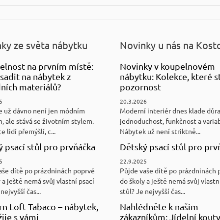
ky ze světa nábytku
Novinky u nás na Kost
elnost na prvním místě:
Novinky v koupelnovém
sadit na nábytek z
nábytku: Kolekce, které st
ních materiálů?
pozornost
5
20.3.2026
e už dávno není jen módním
Moderní interiér dnes klade důr
, ale stává se životním stylem.
jednoduchost, funkčnost a variab
e lidí přemýšlí, c...
Nábytek už není striktně...
 psací stůl pro prvňáčka
Dětský psací stůl pro prv
5
22.9.2025
aše dítě po prázdninách poprvé
Půjde vaše dítě po prázdninách 
 a ještě nemá svůj vlastní psací
do školy a ještě nemá svůj vlastn
nejvyšší čas...
stůl? Je nejvyšší čas...
n Loft Tabaco – nábytek,
Nahlédněte k našim
žije s vámi
zákazníkům: Jídelní kouty