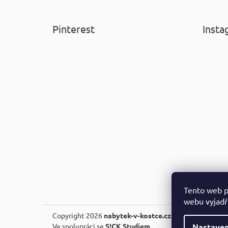
Pinterest
Insta
Tento web p
webu vyjadřu
Copyright 2026
nabytek-v-kostce.cz
. Všechna práva v
Nastaven
Ve spolupráci se
S!CK Studiem