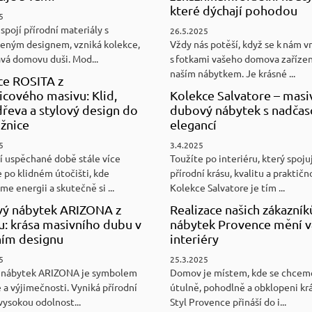
které dýchají pohodou
5
spojí přírodní materiály s
26.5.2025
eným designem, vzniká kolekce,
Vždy nás potěší, když se k nám v
ává domovu duši. Mod...
s fotkami vašeho domova zaříze
naším nábytkem. Je krásné ...
ce ROSITA z
cového masivu: Klid,
Kolekce Salvatore – masi
řeva a stylový design do
dubový nábytek s nadča
ožnice
elegancí
5
3.4.2025
í uspěchané době stále více
Toužíte po interiéru, který spoju
 po klidném útočišti, kde
přírodní krásu, kvalitu a praktičn
e energii a skutečně si ...
Kolekce Salvatore je tím ...
ý nábytek ARIZONA z
Realizace našich zákazník
u: krása masivního dubu v
nábytek Provence mění v
ním designu
interiéry
5
25.3.2025
 nábytek ARIZONA je symbolem
Domov je místem, kde se chceme
 a výjimečnosti. Vyniká přírodní
útulně, pohodlně a obklopeni kr
vysokou odolnost...
Styl Provence přináší do i...