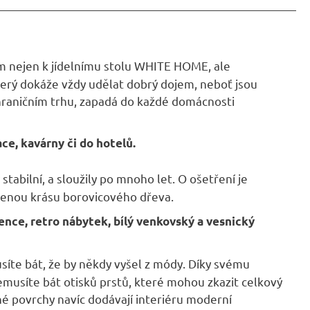
em nejen k
jídelnímu stolu WHITE HOME
, ale
 který dokáže vždy udělat dobrý dojem, neboť jsou
ahraničním trhu, zapadá do každé domácnosti
ce, kavárny či do hotelů.
stabilní, a sloužily po mnoho let. O ošetření je
rozenou krásu borovicového dřeva.
vence, retro nábytek, bílý venkovský a vesnický
síte bát, že by někdy vyšel z módy. Díky svému
musíte bát otisků prstů, které mohou zkazit celkový
né povrchy navíc dodávají interiéru moderní