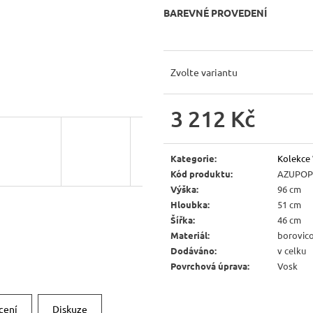
JÍDELNÍ ŽIDLE MEXICANA SIL25
RUSTIKÁLNÍ LA
BAREVNÉ PROVEDENÍ
BAX25 S ÚLOŽ
2 403 Kč
Původně:
2 670 Kč
6 048 Kč
Původně:
6 720 
Zvolte variantu
3 212 Kč
Měrná
cena:
Kategorie
:
Kolekce
Kód produktu
:
AZUPO
Výška
:
96 cm
Hloubka
:
51 cm
Šířka
:
46 cm
Materiál
:
borovic
Dodáváno
:
v celku
Povrchová úprava
:
Vosk
cení
Diskuze