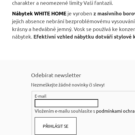
charakter a neomezené limity Vaši fantazii.
je vyroben
Nábytek WHITE HOME
z masivního boro
jejich absence nebrání bezproblémovému vysouvání.
krásny a hedvábně jemný. Vosk se používá ke konzerva
nábytek.
Efektivní vzhled nábytku dotváří stylové 
Z
á
Odebírat newsletter
p
Nezmeškejte žádné novinky či slevy!
a
E-mail
t
í
Vložením e-mailu souhlasíte s
podmínkami ochra
PŘIHLÁSIT SE