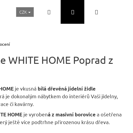
Hledat
Přihlášení
Nákupní
CZK
Realizace a inspirace
Akční ceny
Nábytek Skladem
košík
ocení
idle WHITE HOME Poprad z
je vkusná
E HOME
bílá dřevěná jídelní židle
erá je dokonalým nábytkem do interiérů Vaši jídelny,
ace či kavárny.
je vyroben
a ošetřena
WHITE HOME
á z masivní borovice
Následující
terý ještě více podtrhne přirozenou krásu dřeva.