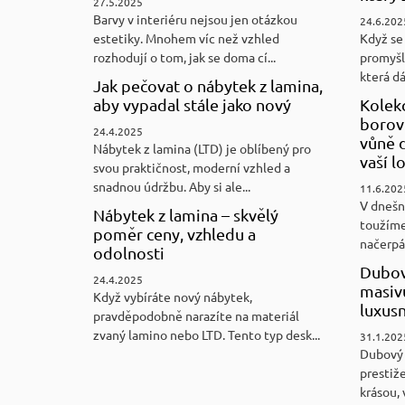
27.5.2025
Barvy v interiéru nejsou jen otázkou
24.6.202
estetiky. Mnohem víc než vzhled
Když se 
rozhodují o tom, jak se doma cí...
promyšl
která d
Jak pečovat o nábytek z lamina,
aby vypadal stále jako nový
Kolek
borovi
24.4.2025
vůně d
Nábytek z lamina (LTD) je oblíbený pro
vaší l
svou praktičnost, moderní vzhled a
snadnou údržbu. Aby si ale...
11.6.202
V dnešn
Nábytek z lamina – skvělý
toužíme
poměr ceny, vzhledu a
načerpám
odolnosti
Dubov
24.4.2025
masiv
Když vybíráte nový nábytek,
luxus
pravděpodobně narazíte na materiál
zvaný lamino nebo LTD. Tento typ desk...
31.1.202
Dubový
prestiže
krásou, 