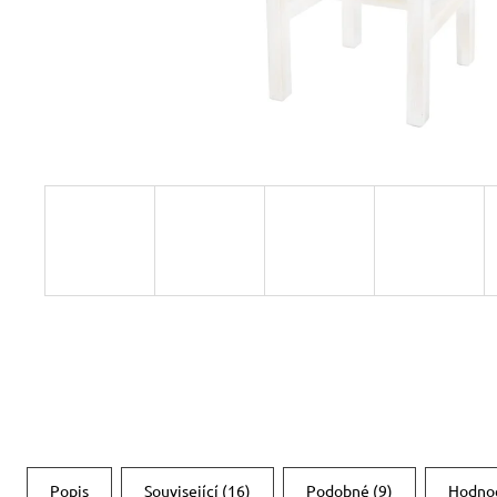
RUSTIKÁLNÍ ŽIDLE SWEET HOME SIL25
2 601 Kč
Původně:
2 890 Kč
Popis
Související (16)
Podobné (9)
Hodno