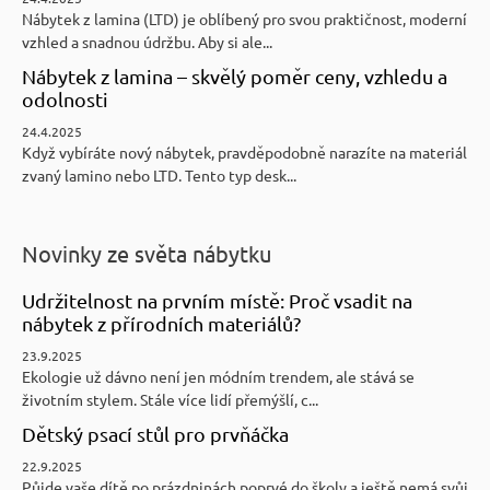
Nábytek z lamina (LTD) je oblíbený pro svou praktičnost, moderní
vzhled a snadnou údržbu. Aby si ale...
Nábytek z lamina – skvělý poměr ceny, vzhledu a
odolnosti
24.4.2025
Když vybíráte nový nábytek, pravděpodobně narazíte na materiál
zvaný lamino nebo LTD. Tento typ desk...
Novinky ze světa nábytku
Udržitelnost na prvním místě: Proč vsadit na
nábytek z přírodních materiálů?
23.9.2025
Ekologie už dávno není jen módním trendem, ale stává se
životním stylem. Stále více lidí přemýšlí, c...
Dětský psací stůl pro prvňáčka
22.9.2025
Půjde vaše dítě po prázdninách poprvé do školy a ještě nemá svůj