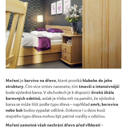
Moření
je
barvivo na dřevo
, které proniká
hluboko do jeho
struktury
. Čím více vrstev nanesete, tím
tmavší a intenzivnější
bude výsledná barva. V obchodech je k dispozici
široká škála
barevných odstínů
, avšak je třeba mít na paměti, že výsledná
barva se může lišit podle typu dřeva – například
smrk, borovice
nebo buk
budou vypadat odlišně. Dokonce i u dvou kusů
stejného typu dřeva mohou být patrné rozdíly v odstínu.
Moření samotné však nechrání dřevo před vlhkostí
–