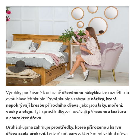
r
u
č
u
j
e
m
e
RUSTIKÁLNÍ
ŽIDLE
SWEET
HOME
SIL22
Výrobky používané k ochraně
dřevěného nábytku
lze rozdělit do
dvou hlavních skupin. První skupina zahrnuje
nátěry, které
2
601
nepokrývají kresbu přírodního dřeva
, jako jsou
laky, moření,
Kč
vosky a oleje
. Tyto prostředky zachovávají
přirozenou texturu
Původně:
a charakter dřeva
.
2
890
Druhá skupina zahrnuje
prostředky, které přirozenou barvu
Kč
dřeva zcela překryjí
, tedy různé
barvy
, které mění vzhled dřeva