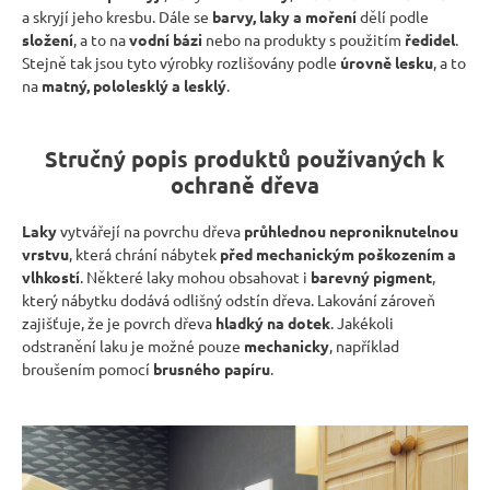
a skryjí jeho kresbu. Dále se
barvy, laky a moření
dělí podle
složení
, a to na
vodní bázi
nebo na produkty s použitím
ředidel
.
Stejně tak jsou tyto výrobky rozlišovány podle
úrovně lesku
, a to
na
matný, pololesklý a lesklý
.
Stručný popis produktů používaných k
ochraně dřeva
Laky
vytvářejí na povrchu dřeva
průhlednou neproniknutelnou
vrstvu
, která chrání nábytek
před mechanickým poškozením a
vlhkostí
. Některé laky mohou obsahovat i
barevný pigment
,
který nábytku dodává odlišný odstín dřeva. Lakování zároveň
zajišťuje, že je povrch dřeva
hladký na dotek
. Jakékoli
odstranění laku je možné pouze
mechanicky
, například
broušením pomocí
brusného papíru
.