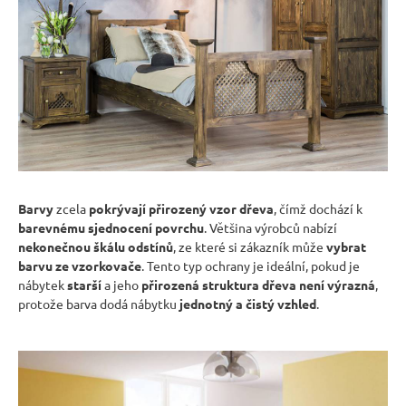
Barvy
zcela
pokrývají přirozený vzor dřeva
, čímž dochází k
barevnému sjednocení povrchu
. Většina výrobců nabízí
nekonečnou škálu odstínů
, ze které si zákazník může
vybrat
barvu ze vzorkovače
. Tento typ ochrany je ideální, pokud je
nábytek
starší
a jeho
přirozená struktura dřeva není výrazná
,
protože barva dodá nábytku
jednotný a čistý vzhled
.