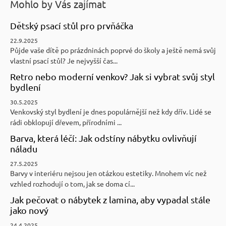
Mohlo by Vás zajímat
Dětský psací stůl pro prvňáčka
22.9.2025
Půjde vaše dítě po prázdninách poprvé do školy a ještě nemá svůj
vlastní psací stůl? Je nejvyšší čas...
Retro nebo moderní venkov? Jak si vybrat svůj styl
bydlení
30.5.2025
Venkovský styl bydlení je dnes populárnější než kdy dřív. Lidé se
rádi obklopují dřevem, přírodními ...
Barva, která léčí: Jak odstíny nábytku ovlivňují
náladu
27.5.2025
Barvy v interiéru nejsou jen otázkou estetiky. Mnohem víc než
vzhled rozhodují o tom, jak se doma cí...
Jak pečovat o nábytek z lamina, aby vypadal stále
jako nový
24.4.2025