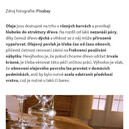
Zdroj fotografie:
Pixabay
Oleje
jsou dostupné na trhu v
různých barvách
a pronikají
hluboko do struktury dřeva
. Na rozdíl od laků
nezanáší póry
,
díky čemuž dřevo
dýchá
a vlhkost se z něj může
přirozeně
vypařovat
.
Olejový povlak je třeba čas od času obnovit
,
přičemž četnost renovací závisí na
frekvenci používání
nábytku
. Nevýhodou je, že pokud chceme dřevo udržet
trvale
krásné
, je třeba věnovat této péči určitou práci. Výhodou je však,
že
obnovení olejového povrchu lze provést v domácích
podmínkách
, aniž by bylo nutné
zcela odstranit předchozí
vrstvu
, což je nutné u laků či barev.