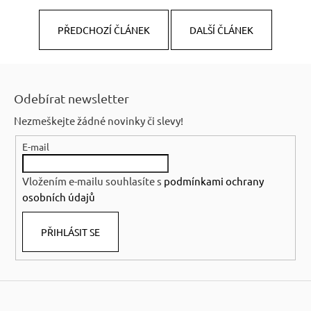
PŘEDCHOZÍ ČLÁNEK
DALŠÍ ČLÁNEK
Z
á
Odebírat newsletter
p
Nezmeškejte žádné novinky či slevy!
a
E-mail
t
í
Vložením e-mailu souhlasíte s
podmínkami ochrany
osobních údajů
PŘIHLÁSIT SE