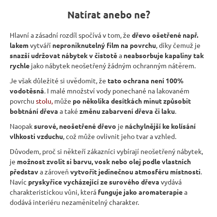
n
Natírat anebo ne?
a
Hlavní a zásadní rozdíl spočívá v tom, že
dřevo ošetřené např.
j
lakem
vytváří
neproniknutelný film na povrchu
, díky čemuž je
í
snazší udržovat nábytek v čistotě
a
neabsorbuje kapaliny tak
t
rychle
jako nábytek neošetřený žádným ochranným nátěrem.
?
Je však důležité si uvědomit, že
tato ochrana není 100%
vodotěsná
. I malé množství vody ponechané na lakovaném
povrchu
stolu
,
může
po několika desítkách minut způsobit
bobtnání dřeva
a také
změnu zabarvení dřeva či laku
.
Naopak
surové, neošetřené dřevo
je
náchylnější ke kolísání
HLEDAT
vlhkosti vzduchu
, což může ovlivnit jeho tvar a vzhled.
Důvodem, proč si někteří zákazníci vybírají neošetřený nábytek,
je
možnost zvolit si barvu, vosk nebo olej podle vlastních
představ
a zároveň
vytvořit jedinečnou atmosféru místnosti
.
D
Navíc
pryskyřice vycházející ze surového dřeva
vydává
o
charakteristickou vůni, která
funguje jako aromaterapie
a
p
dodává interiéru nezaměnitelný charakter.
o