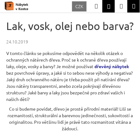
K
Přejít
Hledat
Nákup
M
Přihlášení
CZK
na
o
Zpět
Zpět
obsah
košík
š
Lak, vosk, olej nebo barva?
í
C
k
24.10.2019
o
p
V tomto článku se pokusíme odpovědět na několik otázek o
o
ochranných nátěrech dřeva. Proč se k ochraně dřeva používají
laky, oleje, vosky a barvy? Je možné používat
dřevěný nábytek
t
bez povrchové úpravy, a jaké si to sebou nese výhody a negativa?
ř
Jaký druh ochranného nátěru je třeba použít při natírání dřeva?
e
Jsou nátěry transparentní, anebo zcela pokrývají dřevěnou
strukturu? Jaké barvy a laky jsou bezpečné pro zdraví vašich i
b
našich dětí?
u
Co si budeme povídat, dřevo je prostě přírodní materiál! Liší se
j
rozmanitostí, strukturální a barevnou jedinečnosti, sukovitostí a
e
originalitou. Pro většinu lidí je právě tato rozmanitost vítána a
žádoucí.
t
e