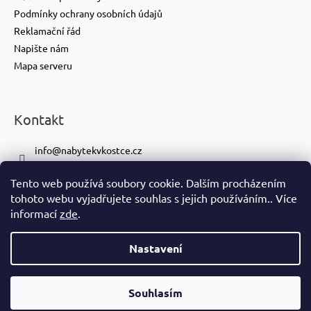
Podmínky ochrany osobních údajů
Reklamační řád
Napište nám
Mapa serveru
Kontakt
info
@
nabytekvkostce.cz
+420 606 065 259
Tento web používá soubory cookie. Dalším procházením
+420 601 116 371
tohoto webu vyjadřujete souhlas s jejich používáním.. Více
https://www.facebook.com/nabytekvkostce.cz/
informací
zde
.
nabytek_v_kostce
Nastavení
Vytvořil Shoptet
Copyright 2026
nabytek-v-kostce.cz
. Všechna práva vyhrazena.
Souhlasím
Ve spolupráci se
S!CK Studiem