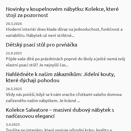
Novinky v koupelnovém nábytku: Kolekce, které
stojí za pozornost
20.3.2026
Moderní interiér dnes klade důraz na jednoduchost, funkčnost a
variabilitu. Nábytek už není striktně...
Dětský psací stůl pro prvňáčka
22.9.2025
Půjde vaše dítě po prázdninách poprvé do školy a ještě nemá svůj
vlastní psací stůl? Je nejvyšší čas...
Nahlédněte k našim zákazníkům: Jídelní kouty,
které dýchají pohodou
26.5.2025
Vždy nás potěší, když se k nám vracíte s fotkami vašeho domova
zařízeného naším nábytkem. Je krásné ...
Kolekce Salvatore – masivní dubový nábytek s
nadčasovou elegancí
3.4.2025
Toužíte po interiéru, který spojuje přírodní krásu, kvalitu a