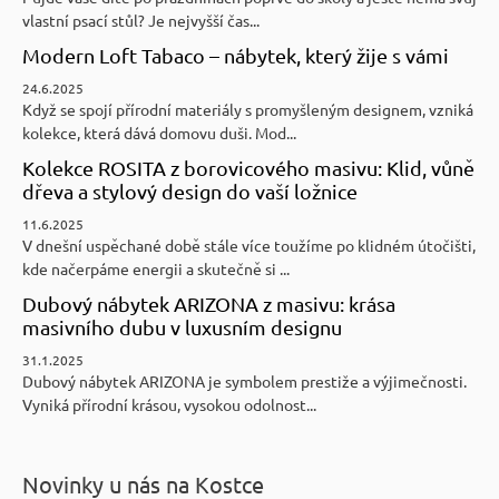
vlastní psací stůl? Je nejvyšší čas...
Modern Loft Tabaco – nábytek, který žije s vámi
24.6.2025
Když se spojí přírodní materiály s promyšleným designem, vzniká
kolekce, která dává domovu duši. Mod...
Kolekce ROSITA z borovicového masivu: Klid, vůně
dřeva a stylový design do vaší ložnice
11.6.2025
V dnešní uspěchané době stále více toužíme po klidném útočišti,
kde načerpáme energii a skutečně si ...
Dubový nábytek ARIZONA z masivu: krása
masivního dubu v luxusním designu
31.1.2025
Dubový nábytek ARIZONA je symbolem prestiže a výjimečnosti.
Vyniká přírodní krásou, vysokou odolnost...
Novinky u nás na Kostce