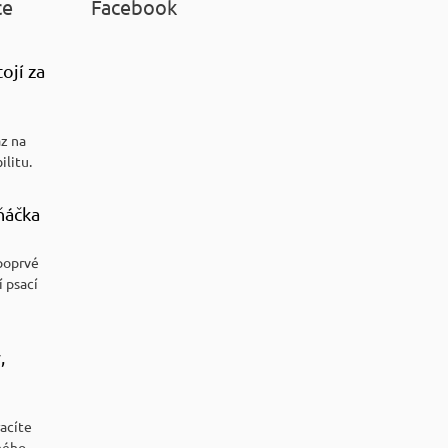
ce
Facebook
ojí za
az na
ilitu.
ňáčka
poprvé
í psací
,
racíte
ného