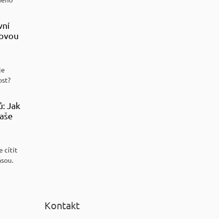
vní
sovou
je
ost?
ů: Jak
aše
 cítit
ásou.
Kontakt