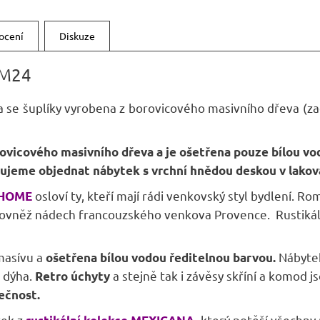
A
ocení
Diskuze
M24
ka se šuplíky vyrobena z borovicového masivního dřeva (za
vicového masivního dřeva a je ošetřena pouze bílou vo
učujeme objednat nábytek s vrchní hnědou deskou v lakov
osloví ty, kteří mají rádi venkovský styl bydlení. R
 HOME
něž nádech francouzského venkova Provence. Rustikální d
masívu a
Nábyte
ošetřena bílou vodou ředitelnou barvou.
á dýha.
a stejně tak i závěsy skříní a komod 
Retro úchyty
nečnost.
tek z
který potěší všechny