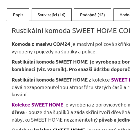
Popis
Související (16)
Podobné (12)
Hodn
Rustikální
komoda SWEET HOME
CO
je masivní policová skříň
Komo
da z masívu COM24
vyrobeny i pojezdy na šuplíky a police.
Rustikální komoda SWEET HOME je vyrobena z boro
kombinaci (viz. vzorník). Pro snazší údržbu dopor
z kolekce
Rustikální komoda SWEET HOME
SWEET
dává nezapomenutelnou atmosféru starých časů a rov
kování.
je vyrobena z borovicového 
Kolekce SWEET HOME
- pouze dna šuplíků a záda skříní tvoří dřevěn
dřeva
nábytku SWEET HOME nezaměnitelný
půvab a jedi
Obdobou
je voskovaný náby