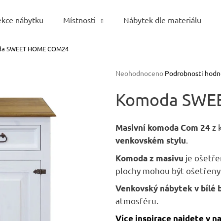
ekce nábytku
Místnosti
Nábytek dle materiálu
a SWEET HOME COM24
Co potřebujete najít?
Průměrné
Neohodnoceno
Podrobnosti hodn
hodnocení
HLEDAT
produktu
Komoda SWE
je
0,0
z
z 
Masivní komoda Com 24
5
Doporučujeme
.
venkovském stylu
hvězdiček.
je ošetře
Komoda z masivu
plochy mohou být ošetřen
Venkovský nábytek v bílé 
atmosféru.
Více inspirace najdete v n