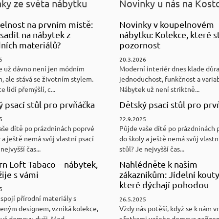
ky ze světa nábytku
Novinky u nás na Kost
elnost na prvním místě:
Novinky v koupelnovém
sadit na nábytek z
nábytku: Kolekce, které st
ních materiálů?
pozornost
5
20.3.2026
e už dávno není jen módním
Moderní interiér dnes klade důr
, ale stává se životním stylem.
jednoduchost, funkčnost a variab
e lidí přemýšlí, c...
Nábytek už není striktně...
 psací stůl pro prvňáčka
Dětský psací stůl pro prv
5
22.9.2025
aše dítě po prázdninách poprvé
Půjde vaše dítě po prázdninách 
 a ještě nemá svůj vlastní psací
do školy a ještě nemá svůj vlastn
nejvyšší čas...
stůl? Je nejvyšší čas...
n Loft Tabaco – nábytek,
Nahlédněte k našim
žije s vámi
zákazníkům: Jídelní kouty
které dýchají pohodou
5
spojí přírodní materiály s
26.5.2025
eným designem, vzniká kolekce,
Vždy nás potěší, když se k nám v
ává domovu duši. Mod...
s fotkami vašeho domova zaříze