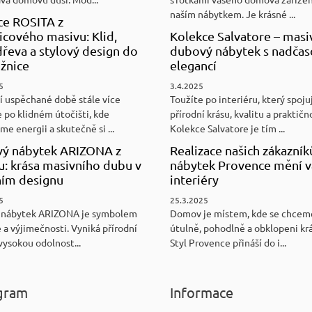
naším nábytkem. Je krásné ...
ce ROSITA z
cového masivu: Klid,
Kolekce Salvatore – masi
řeva a stylový design do
dubový nábytek s nadča
ožnice
elegancí
5
3.4.2025
í uspěchané době stále více
Toužíte po interiéru, který spoju
 po klidném útočišti, kde
přírodní krásu, kvalitu a praktičn
e energii a skutečně si ...
Kolekce Salvatore je tím ...
ý nábytek ARIZONA z
Realizace našich zákazník
u: krása masivního dubu v
nábytek Provence mění v
ním designu
interiéry
5
25.3.2025
 nábytek ARIZONA je symbolem
Domov je místem, kde se chceme
 a výjimečnosti. Vyniká přírodní
útulně, pohodlně a obklopeni kr
vysokou odolnost...
Styl Provence přináší do i...
gram
Informace