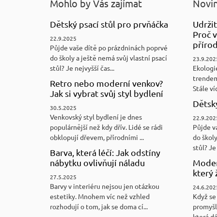
Mohlo by Vás zajímat
Novin
Dětský psací stůl pro prvňáčka
Udržit
Proč v
22.9.2025
přírod
Půjde vaše dítě po prázdninách poprvé
do školy a ještě nemá svůj vlastní psací
23.9.202
stůl? Je nejvyšší čas...
Ekologi
trendem
Retro nebo moderní venkov?
Stále víc
Jak si vybrat svůj styl bydlení
Dětský
30.5.2025
Venkovský styl bydlení je dnes
22.9.202
populárnější než kdy dřív. Lidé se rádi
Půjde v
obklopují dřevem, přírodními ...
do školy
stůl? Je 
Barva, která léčí: Jak odstíny
nábytku ovlivňují náladu
Moder
který 
27.5.2025
Barvy v interiéru nejsou jen otázkou
24.6.202
estetiky. Mnohem víc než vzhled
Když se 
rozhodují o tom, jak se doma cí...
promyšl
která d