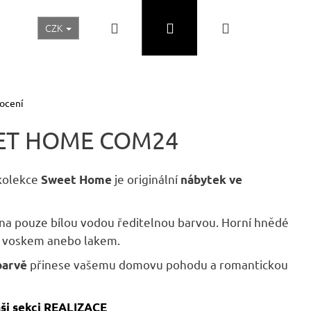
Hledat
Přihlášení
Nákupní
CZK
Realizace a inspirace
Akční ceny
Nábytek Skladem
košík
ocení
ET HOME COM24
kolekce
je originální
Sweet Home
nábytek ve
na pouze bílou vodou ředitelnou barvou. Horní hnědé
y voskem anebo lakem.
přinese vašemu domovu pohodu a romantickou
barvě
Následující
aši sekci REALIZACE