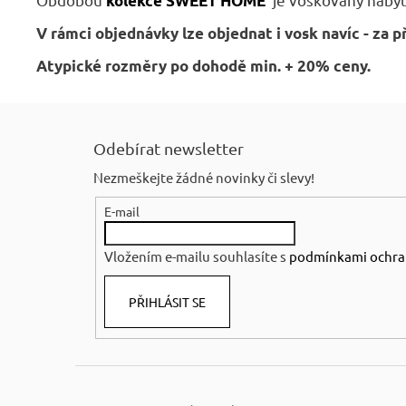
kolekce SWEET HOME
V rámci objednávky lze objednat i vosk navíc - za p
Atypické rozměry po dohodě min. + 20% ceny.
Z
á
Odebírat newsletter
p
Nezmeškejte žádné novinky či slevy!
a
E-mail
t
í
Vložením e-mailu souhlasíte s
podmínkami ochra
PŘIHLÁSIT SE