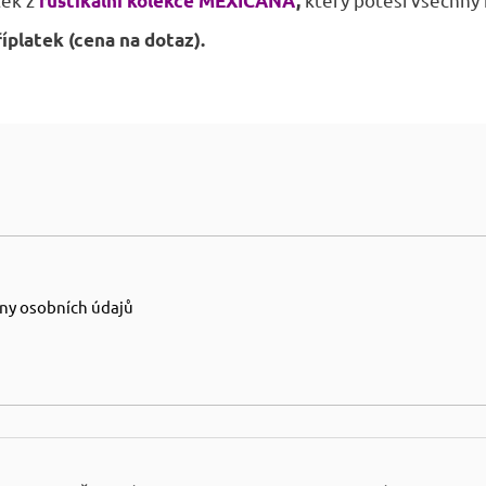
rustikální kolekce MEXICANA
,
říplatek (cena na dotaz).
ny osobních údajů