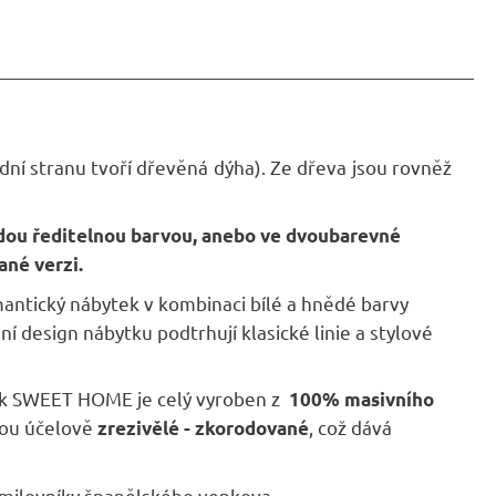
dní stranu tvoří dřevěná dýha). Ze dřeva jsou rovněž
dou ředitelnou barvou, anebo ve dvoubarevné
ané verzi.
omantický nábytek v kombinaci bílé a hnědé barvy
esign nábytku podtrhují klasické linie a stylové
k SWEET HOME je celý vyroben z
100% masivního
jsou účelově
, což dává
zrezivělé - zkorodované
 milovníky španělského venkova.