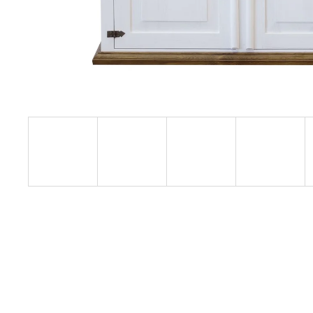
RUSTIKÁLNÍ ŽIDLE SWEET HOME SIL25
2 601 Kč
Původně:
2 890 Kč