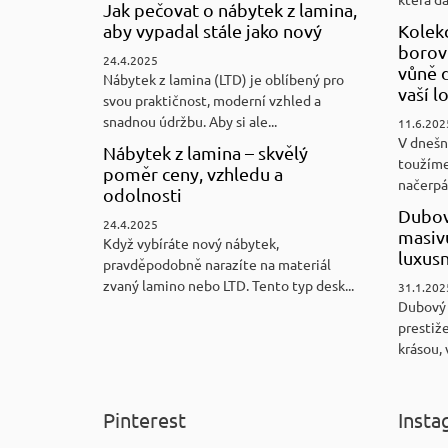
Jak pečovat o nábytek z lamina,
aby vypadal stále jako nový
Kolek
borovi
24.4.2025
vůně d
Nábytek z lamina (LTD) je oblíbený pro
vaší l
svou praktičnost, moderní vzhled a
snadnou údržbu. Aby si ale...
11.6.202
V dnešn
Nábytek z lamina – skvělý
toužíme
poměr ceny, vzhledu a
načerpám
odolnosti
Dubov
24.4.2025
masiv
Když vybíráte nový nábytek,
luxus
pravděpodobně narazíte na materiál
zvaný lamino nebo LTD. Tento typ desk...
31.1.202
Dubový
prestiže
krásou, 
Pinterest
Insta