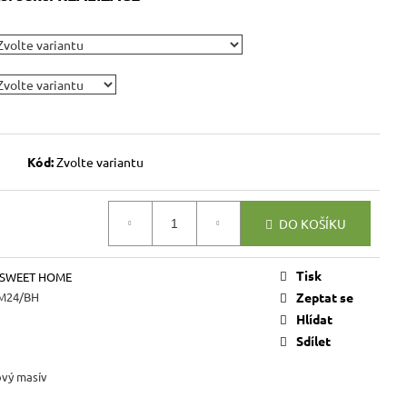
VICE SWEET HOME
NÝM PROSTOREM
Kč
Kód:
Zvolte variantu
DO KOŠÍKU
Tisk
 SWEET HOME
M24/BH
Zeptat se
Hlídat
Sdílet
ový masív