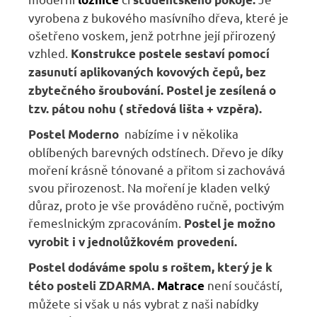
vyrobena z bukového masívního dřeva, které je
ošetřeno voskem, jenž potrhne její přirozený
vzhled.
Konstrukce postele
sestaví pomocí
zasunutí aplikovaných kovových čepů, bez
zbytečného šroubování.
Postel je zesílená o
tzv. pátou nohu ( středová lišta + vzpěra).
nabízíme i v několika
Postel Moderno
oblíbených barevných odstínech. Dřevo je díky
moření krásně tónované a přitom si zachovává
svou přirozenost. Na moření je kladen velký
důraz, proto je vše prováděno ručně, poctivým
řemeslnickým zpracováním.
Postel je možno
vyrobit i v jednolůžkovém provedení.
Postel dodáváme spolu s roštem, který je k
není součástí,
této posteli ZDARMA.
Matrace
m
ůžete si však u nás vybrat z naši nabídky