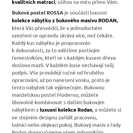
, ušitou na míru přímo Vám.
kvalitních matraci
je součástí luxusní
Buková postel ROSSA
kolekce nábytku z bukového masívu RODAN
,
která Vás přesvědčí, že v jednoduchém
vzezření se opravdu skrývá více, než čekáte.
Každý kus nábytku je propracován
k dokonalosti, za to vděčíme poctivým
řemeslníkům, kteří se s každým kusem dřeva
doslova mazlí. V každém kuse nechávají svůj
podpis. Vše provádějí ručně od hrubého
opracování, až po nanesení vosku, proto je
tento nábytek tak výjimečným. Bukovou
manželskou postel Moderno, můžete
libovolně kombinovat s dalším bukovým
nábytkem z
,
a můžete si
luxusní kolekce Rodan
ve stejném designu zařídit pracovnu,
ložnici nebo obývací pokoj. Bukový masiv z řady
Rodan doporučujeme všem milovníkům