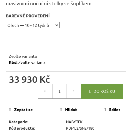
r
masivními nočními stolky se šuplíkem.
u
č
BAREVNÉ PROVEDENÍ
u
j
e
m
e
Zvolte variantu
Kód:
Zvolte variantu
RUSTIKÁLNÍ
LAVICE
33 930 Kč
SWEET
HOME
Měrná
BAX25
DO KOŠÍKU
cena:
S
ÚLOŽNÝM
PROSTOREM
Zeptat se
Hlídat
Sdílet
6
048
Kategorie
:
NÁBYTEK
Kč
Původně:
Kód produktu
:
RDML2/SN2/180