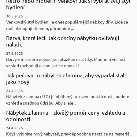
Retro nebo moderní venkov? Jak si vybrat svůj styl
bydlení
30.5.2025
Venkovský styl bydlení je dnes populárnější než kdy dřív. Lidé se
rádi obklopují dřevem, přírodními ...
Barva, která léčí: Jak odstíny nábytku ovlivňují
náladu
27.5.2025
Barvy v interiéru nejsou jen otázkou estetiky. Mnohem víc než
vzhled rozhodují o tom, jak se doma cí...
Jak pečovat o nábytek z lamina, aby vypadal stále
jako nový
24.4.2025
Nábytek z lamina (LTD) je oblíbený pro svou praktičnost, moderní
vzhled a snadnou údržbu. Aby si ale...
Nábytek z lamina – skvělý poměr ceny, vzhledu a
odolnosti
24.4.2025
Když vybíráte nový nábytek, pravděpodobně narazíte na materiál