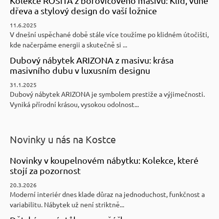
Kolekce ROSITA z borovicového masivu: Klid, vůně
dřeva a stylový design do vaší ložnice
11.6.2025
V dnešní uspěchané době stále více toužíme po klidném útočišti,
kde načerpáme energii a skutečně si ...
Dubový nábytek ARIZONA z masivu: krása
masivního dubu v luxusním designu
31.1.2025
Dubový nábytek ARIZONA je symbolem prestiže a výjimečnosti.
Vyniká přírodní krásou, vysokou odolnost...
Novinky u nás na Kostce
Novinky v koupelnovém nábytku: Kolekce, které
stojí za pozornost
20.3.2026
Moderní interiér dnes klade důraz na jednoduchost, funkčnost a
variabilitu. Nábytek už není striktně...