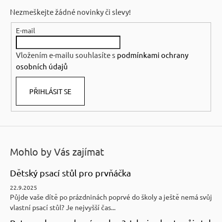
p
Nezmeškejte žádné novinky či slevy!
a
E-mail
t
í
Vložením e-mailu souhlasíte s
podmínkami ochrany
osobních údajů
PŘIHLÁSIT SE
Mohlo by Vás zajímat
Dětský psací stůl pro prvňáčka
22.9.2025
Půjde vaše dítě po prázdninách poprvé do školy a ještě nemá svůj
vlastní psací stůl? Je nejvyšší čas...