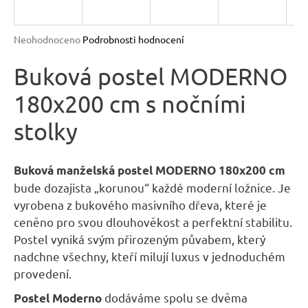
R
n
a
M
Průměrné
Neohodnoceno
Podrobnosti hodnocení
j
hodnocení
A
produktu
Buková postel MODERNO
í
je
t
180x200 cm s nočními
0,0
?
z
stolky
5
hvězdiček.
Buková manželská postel MODERNO 180x200 cm
bude dozajista „korunou“ každé moderní ložnice. Je
HLEDAT
vyrobena z bukového masivního dřeva, které je
ceněno pro svou dlouhověkost a perfektní stabilitu.
Postel vyniká svým přirozeným půvabem, který
D
nadchne všechny, kteří milují luxus v jednoduchém
o
provedení.
p
o
dodáváme spolu se dvěma
Postel Moderno