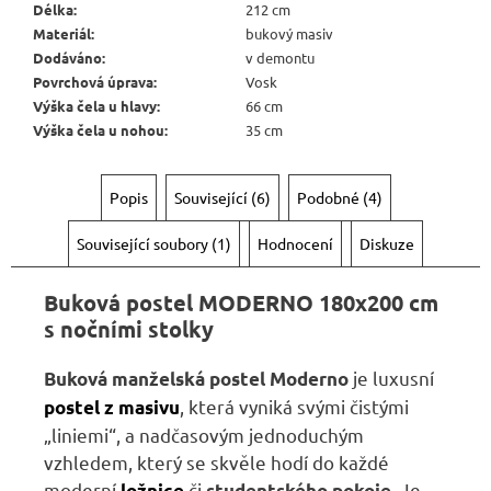
6
Délka
:
212 cm
720
Materiál
:
bukový masiv
Kč
Dodáváno
:
v demontu
Povrchová úprava
:
Vosk
Výška čela u hlavy
:
66 cm
Výška čela u nohou
:
35 cm
Popis
Související (6)
Podobné (4)
Související soubory (1)
Hodnocení
Diskuze
Buková postel MODERNO 180x200 cm
s nočními stolky
je luxusní
Buková manželská postel Moderno
, která vyniká svými čistými
postel z masivu
„liniemi“, a nadčasovým jednoduchým
vzhledem, který se skvěle hodí do každé
moderní
či
Je
ložnice
studentského pokoje.