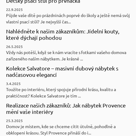
Dětský psací stůl pro prvňáčka
22.9.2025
Půjde vaše dítě po prázdninách poprvé do školy a ještě nemá svůj
vlastní psací stůl? Je nejvyšší čas...
Nahlédněte k našim zákazníkům: Jídelní kouty,
které dýchají pohodou
26.5.2025
Vždy nás potěší, když se k nám vracíte s fotkami vašeho domova
zařízeného naším nábytkem. Je krásné ...
Kolekce Salvatore – masivní dubový nábytek s
nadčasovou elegancí
3.4.2025
Toužíte po interiéru, který spojuje přírodní krásu, kvalitu a
praktičnost? Kolekce Salvatore je tím ...
Realizace našich zákazníků: Jak nábytek Provence
mění vaše interiéry
25.3.2025
Domov je místem, kde se chceme cítit útulně, pohodlně a
obklopeni krásou. Styl Provence přináší do i...