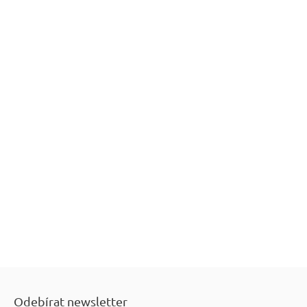
Z
á
Odebírat newsletter