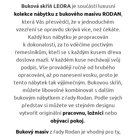
je součástí luxusní
Buková skříň
LEORA
,
kolekce nábytku z bukového masívu RODAN
která Vás přesvědčí, že v jednoduchém
vzezření se opravdu skrývá více, než čekáte.
Každý kus nábytku je propracován
k dokonalosti, za to vděčíme poctivým
řemeslníkům, kteří se s každým kusem dřeva
doslova mazlí. V každém kuse nechávají svůj
podpis. Vše provádějí ručně od hrubého
opracování, až po nanesení vosku, proto je
tento nábytek tak výjimečným. Bukovou skříň,
můžete libovolně kombinovat s dalším
bukovým nábytkem z řady Rodan. Podle svých
představ si můžete ve stejném designu
vytvořit originální
nebo
pracovnu
,
ložnici
obývací pokoj
.
z řady Rodan je vhodný pro ty,
Bukový masív