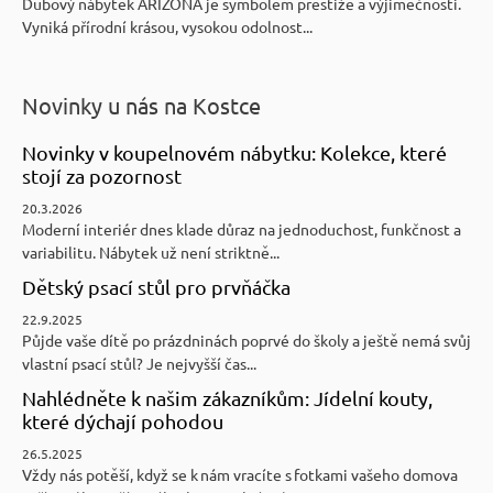
Dubový nábytek ARIZONA je symbolem prestiže a výjimečnosti.
Vyniká přírodní krásou, vysokou odolnost...
Novinky u nás na Kostce
Novinky v koupelnovém nábytku: Kolekce, které
stojí za pozornost
20.3.2026
Moderní interiér dnes klade důraz na jednoduchost, funkčnost a
variabilitu. Nábytek už není striktně...
Dětský psací stůl pro prvňáčka
22.9.2025
Půjde vaše dítě po prázdninách poprvé do školy a ještě nemá svůj
vlastní psací stůl? Je nejvyšší čas...
Nahlédněte k našim zákazníkům: Jídelní kouty,
které dýchají pohodou
26.5.2025
Vždy nás potěší, když se k nám vracíte s fotkami vašeho domova