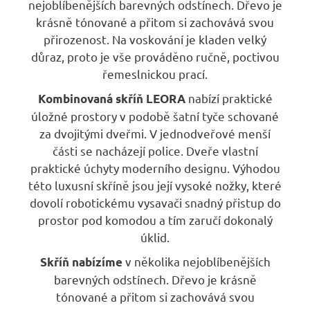
nejoblíbenějších barevných odstínech. Dřevo je
krásně tónované a přitom si zachovává svou
přirozenost. Na voskování je kladen velký
důraz, proto je vše prováděno ručně, poctivou
řemeslnickou prací.
nabízí praktické
Kombinovaná skříň
LEORA
úložné prostory v podobě šatní tyče schované
za dvojitými dveřmi. V jednodveřové menší
části se nacházejí police. Dveře vlastní
praktické úchyty moderního designu. Výhodou
této luxusní skříně jsou její vysoké nožky, které
dovolí robotickému vysavači snadný přistup do
prostor pod komodou a tím zaručí dokonalý
úklid.
v několika nejoblíbenějších
Skříň nabízíme
barevných odstínech. Dřevo je krásně
tónované a přitom si zachovává svou