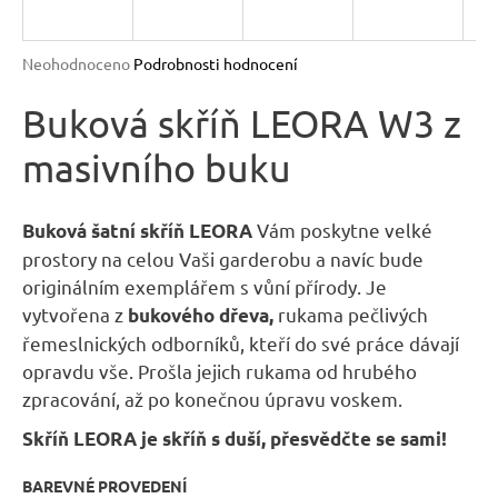
R
n
a
M
Průměrné
Neohodnoceno
Podrobnosti hodnocení
j
hodnocení
A
produktu
Buková skříň LEORA W3 z
í
je
t
masivního buku
0,0
?
z
5
hvězdiček.
Vám poskytne velké
Buková šatní skříň LEORA
prostory na celou Vaši garderobu a navíc bude
originálním exemplářem s vůní přírody. Je
HLEDAT
vytvořena z
rukama pečlivých
bukového dřeva,
řemeslnických odborníků, kteří do své práce dávají
opravdu vše. Prošla jejich rukama od hrubého
D
zpracování, až po konečnou úpravu voskem.
o
Skříň LEORA je skříň s duší, přesvědčte se sami!
p
o
BAREVNÉ PROVEDENÍ