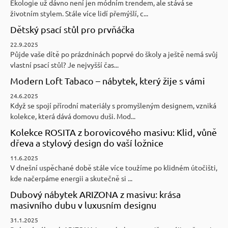
Ekologie už dávno není jen módním trendem, ale stává se
životním stylem. Stále více lidí přemýšlí, c...
Dětský psací stůl pro prvňáčka
22.9.2025
Půjde vaše dítě po prázdninách poprvé do školy a ještě nemá svůj
vlastní psací stůl? Je nejvyšší čas...
Modern Loft Tabaco – nábytek, který žije s vámi
24.6.2025
Když se spojí přírodní materiály s promyšleným designem, vzniká
kolekce, která dává domovu duši. Mod...
Kolekce ROSITA z borovicového masivu: Klid, vůně
dřeva a stylový design do vaší ložnice
11.6.2025
V dnešní uspěchané době stále více toužíme po klidném útočišti,
kde načerpáme energii a skutečně si ...
Dubový nábytek ARIZONA z masivu: krása
masivního dubu v luxusním designu
31.1.2025