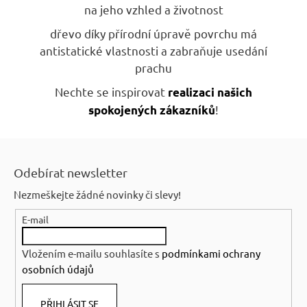
na jeho vzhled a životnost
dřevo díky přírodní úpravě povrchu má
antistatické vlastnosti a zabraňuje usedání
prachu
Nechte se inspirovat
realizaci našich
!
spokojených zákazníků
Z
á
Odebírat newsletter
p
Nezmeškejte žádné novinky či slevy!
a
E-mail
t
í
Vložením e-mailu souhlasíte s
podmínkami ochrany
osobních údajů
PŘIHLÁSIT SE