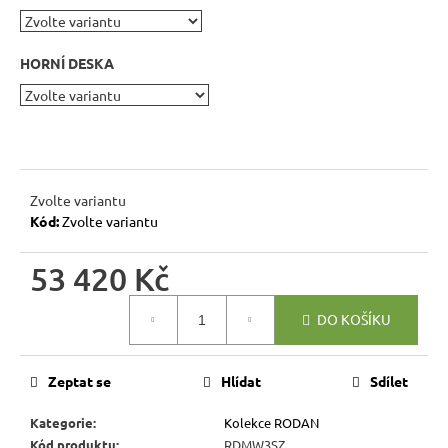
r
u
č
HORNÍ DESKA
u
j
e
m
e
Zvolte variantu
Kód:
Zvolte variantu
RUSTIKÁLNÍ
ŽIDLE
SWEET
53 420 Kč
HOME
SIL25
Měrná
DO KOŠÍKU
cena:
2
601
Kč
Původně:
Zeptat se
Hlídat
Sdílet
2
890
Kategorie
:
Kolekce RODAN
Kč
Kód produktu
:
RDMW3SZ