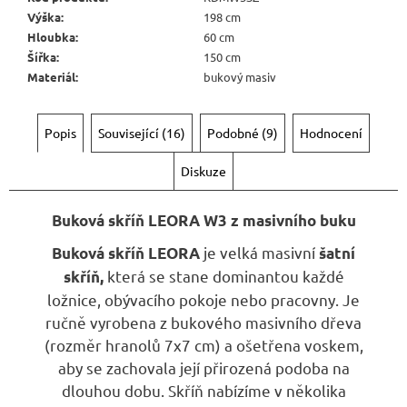
Výška
:
198 cm
Hloubka
:
60 cm
Šířka
:
150 cm
Materiál
:
bukový masiv
Popis
Související (16)
Podobné (9)
Hodnocení
Diskuze
Buková skříň LEORA W3 z masivního buku
je velká masivní
Buková skříň
LEORA
šatní
která se stane dominantou každé
skříň,
ložnice, obývacího pokoje nebo pracovny. Je
ručně vyrobena z bukového masivního dřeva
(rozměr hranolů 7x7 cm) a ošetřena voskem,
aby se zachovala její přirozená podoba na
dlouhou dobu. Skříň nabízíme v několika