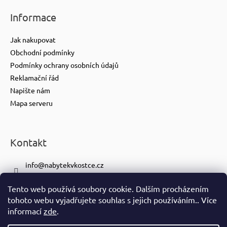
Informace
Jak nakupovat
Obchodní podmínky
Podmínky ochrany osobních údajů
Reklamační řád
Napište nám
Mapa serveru
Kontakt
info
@
nabytekvkostce.cz
+420 606 065 259
Tento web používá soubory cookie. Dalším procházením
+420 601 116 371
tohoto webu vyjadřujete souhlas s jejich používáním.. Více
https://www.facebook.com/nabytekvkostce.cz/
informací
zde
.
nabytek_v_kostce