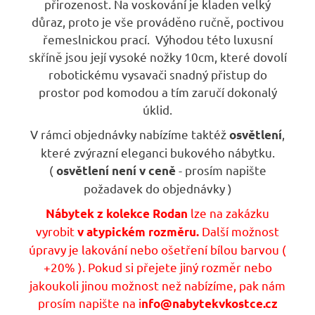
přirozenost. Na voskování je kladen velký
důraz, proto je vše prováděno ručně, poctivou
řemeslnickou prací.
Výhodou této luxusní
skříně jsou její vysoké nožky 10cm, které dovolí
robotickému vysavači snadný přistup do
prostor pod komodou a tím zaručí dokonalý
úklid.
V rámci objednávky nabízíme taktéž
,
osvětlení
které zvýrazní eleganci bukového nábytku.
(
- prosím napište
osvětlení není v ceně
požadavek do objednávky )
lze na zakázku
Nábytek z
kolekce Rodan
vyrobit
Další možnost
v atypickém rozměru.
úpravy je lakování nebo ošetření bílou barvou (
+20% ).
Pokud si přejete jiný rozměr nebo
jakoukoli jinou možnost než nabízíme, pak nám
prosím napište na
i
nfo@nabytekvkostce.cz