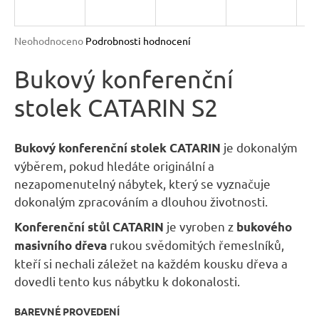
R
n
a
M
Průměrné
Neohodnoceno
Podrobnosti hodnocení
j
hodnocení
A
produktu
Bukový konferenční
í
je
t
stolek CATARIN S2
0,0
?
z
5
hvězdiček.
je dokonalým
Bukový konferenční stolek CATARIN
výběrem, pokud hledáte originální a
nezapomenutelný nábytek, který se vyznačuje
HLEDAT
dokonalým zpracováním a dlouhou životnosti.
je vyroben z
Konferenční stůl CATARIN
bukového
rukou svědomitých řemeslníků,
masivního dřeva
D
kteří si nechali záležet na každém kousku dřeva a
o
dovedli tento kus nábytku k dokonalosti.
p
o
BAREVNÉ PROVEDENÍ