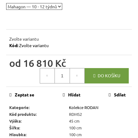
r
u
č
u
j
e
Zvolte variantu
Kód:
Zvolte variantu
m
e
od
16 810 Kč
Měrná
BUKOVÁ
DO KOŠÍKU
STOLIČKA
cena:
Z
MASIVU
MET
Zeptat se
Hlídat
Sdílet
TAB08
ŠTOKRLE
Kategorie
:
Kolekce RODAN
580
Kód produktu
:
RDMS2
Kč
Výška
:
45 cm
Šířka
:
100 cm
Hloubka
:
100 cm