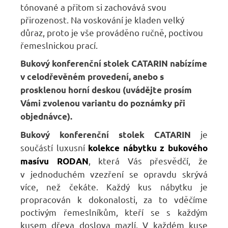
tónované a přitom si zachovává svou
přirozenost. Na voskování je kladen velký
důraz, proto je vše prováděno ručně, poctivou
řemeslnickou prací.
Bukový konferenční stolek CATARIN
nabízíme
v celodřevěném provedení, anebo s
prosklenou horní deskou (uvádějte prosím
Vámi zvolenou variantu do poznámky při
objednávce).
je
Bukový konferenční stolek CATARIN
součástí luxusní
kolekce nábytku z bukového
, která Vás přesvědčí, že
masívu RODAN
v jednoduchém vzezření se opravdu skrývá
více, než čekáte. Každý kus nábytku je
propracován k dokonalosti, za to vděčíme
poctivým řemeslníkům, kteří se s každým
kusem dřeva doslova mazlí. V každém kuse