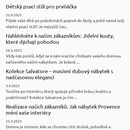
Dětský psací stůl pro prvňáčka
22.9.2025
Půjde vaše dítě po prázdninách poprvé do školy a ještě nemá svůj
vlastní psací stůl? Je nejvyšší čas...
Nahlédněte k našim zákazníkům: Jídelní kouty,
které dýchají pohodou
26.5.2025
Vždy nás potěší, když se k nám vracíte s fotkami vašeho domova
zařízeného naším nábytkem. Je krásné ...
Kolekce Salvatore – masivní dubový nábytek s
nadčasovou elegancí
3.4.2025
Toužíte po interiéru, který spojuje přírodní krásu, kvalitu a
praktičnost? Kolekce Salvatore je tím ...
Realizace našich zákazníků: Jak nábytek Provence
mění vaše interiéry
25.3.2025
Domov je místem, kde se chceme cítit útulně, pohodlně a