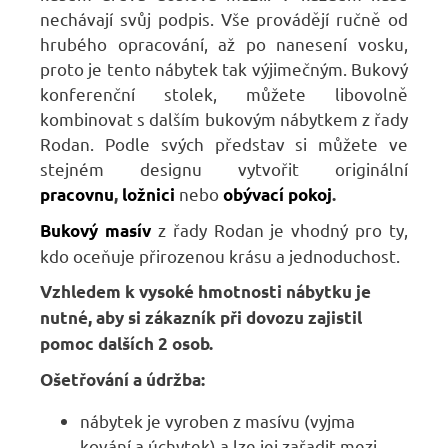
nechávají svůj podpis. Vše provádějí ručně od
hrubého opracování, až po nanesení vosku,
proto je tento nábytek tak výjimečným. Bukový
konferenční stolek, můžete libovolně
kombinovat s dalším bukovým nábytkem z řady
Rodan. Podle svých představ si můžete ve
stejném designu vytvořit originální
nebo
pracovnu
,
ložnici
obývací pokoj
.
z řady Rodan je vhodný pro ty,
Bukový masív
kdo oceňuje přirozenou krásu a jednoduchost.
Vzhledem k vysoké hmotnosti nábytku je
nutné, aby si zákazník při dovozu zajistil
pomoc dalších 2 osob.
Ošetřování a údržba:
nábytek je vyroben z masívu (vyjma
kování a úchytek) a lze jej zařadit mezi