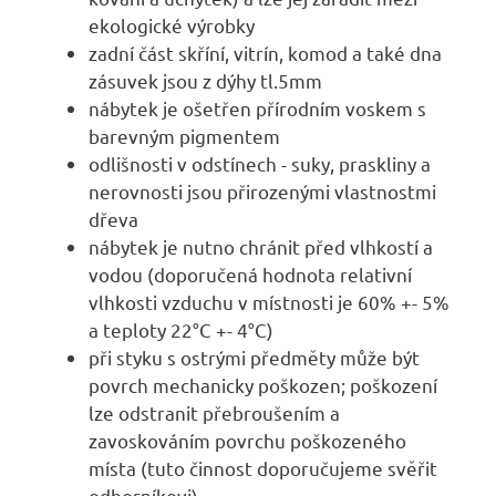
ekologické výrobky
zadní část skříní, vitrín, komod a také dna
zásuvek jsou z dýhy tl.5mm
nábytek je ošetřen přírodním voskem s
barevným pigmentem
odlišnosti v odstínech - suky, praskliny a
nerovnosti jsou přirozenými vlastnostmi
dřeva
nábytek je nutno chránit před vlhkostí a
vodou (doporučená hodnota relativní
vlhkosti vzduchu v místnosti je 60% +- 5%
a teploty 22°C +- 4°C)
při styku s ostrými předměty může být
povrch mechanicky poškozen; poškození
lze odstranit přebroušením a
zavoskováním povrchu poškozeného
místa (tuto činnost doporučujeme svěřit
odborníkovi)