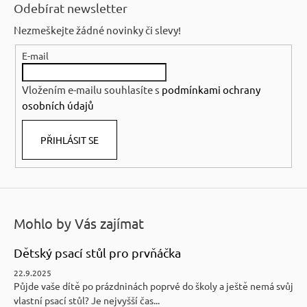
á
Odebírat newsletter
p
Nezmeškejte žádné novinky či slevy!
a
E-mail
t
í
Vložením e-mailu souhlasíte s
podmínkami ochrany
osobních údajů
PŘIHLÁSIT SE
Mohlo by Vás zajímat
Dětský psací stůl pro prvňáčka
22.9.2025
Půjde vaše dítě po prázdninách poprvé do školy a ještě nemá svůj
vlastní psací stůl? Je nejvyšší čas...