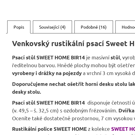
Popis
Související (4)
Podobné (16)
Hodno
Venkovský rustikální psací
Sweet H
je masivní
, vyro
Psací stůl SWEET HOME
BIR14
stůl
ředitelnou barvou. Hnědé plochy mohou být ošetřeny
a vrchní 3 cm vysoká de
vyrobeny i drážky na pojezdy
Doporučujeme nechat ošetřit horní desku stolu lak
desky stolu.
disponuje četností úl
Psací stůl SWEET HOME
BIR14
(v. 49,5 – š. 32,5 cm) s ozdobným frézováním.
Dvířka
Oceníte také dostatečně prostornou, 7 cm vysokou 
z kolekce
Rustikální police SWEET HOME
SWEET H