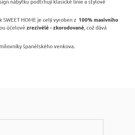
 nábytku podtrhují klasické linie a stylové
k SWEET HOME je celý vyroben z
100% masivního
jsou účelově
, což dává
zrezivělé - zkorodované
 milovníky španělského venkova.