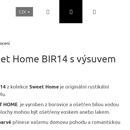
Hledat
Přihlášení
Nákupní
CZK
Realizace a inspirace
Akční ceny
Nábytek Skladem
košík
ocení
weet Home BIR14 s výsuvem
z kolekce
je originální rustikální
R14
Sweet Home
lu.
je vyroben z borovice a ošetřen bílou vodou
EET HOME
plochy mohou být ošetřeny voskem anebo lakem.
Následující
přinese vašemu domovu pohodu a romantickou
barvě