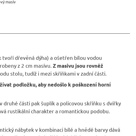
ový masív
k tvoří dřevěná dýha) a ošetřen bílou vodou
robeny z 2 cm masívu.
Z masivu jsou rovněž
u stolu, tudíž i mezi skříňkami v zadní části.
žívat podložku, aby nedošlo k poškození horní
 v druhé části pak šuplík a policovou skříňku s dvířky
kává rustikální charakter a romantickou podobu.
mantický nábytek v kombinaci bílé a hnědé barvy dává