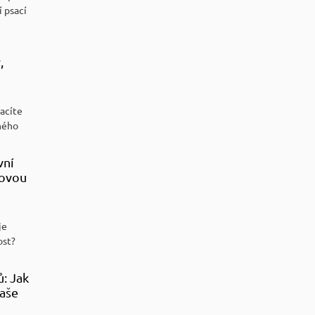
í psací
,
racíte
ného
vní
sovou
je
ost?
ů: Jak
aše