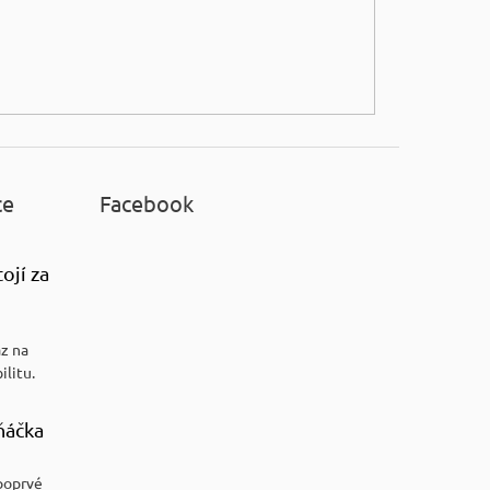
ce
Facebook
ojí za
az na
ilitu.
ňáčka
poprvé