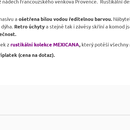
ádech francouzského venkova Provence. Rustikální design
masívu a
Nábyte
ošetřena bílou vodou ředitelnou barvou.
á dýha.
a stejně tak i závěsy skříní a komod 
Retro úchyty
nečnost.
tek z
který potěší všechny
rustikální kolekce MEXICANA
,
říplatek (cena na dotaz).