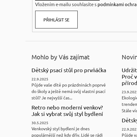
Vložením e-mailu souhlasíte s
podmínkami ochra
PŘIHLÁSIT SE
Mohlo by Vás zajímat
Novin
Dětský psací stůl pro prvňáčka
Udržit
Proč v
22.9.2025
přírod
Půjde vaše dítě po prázdninách poprvé
do školy a ještě nemá svůj vlastní psací
23.9.202
stůl? Je nejvyšší čas...
Ekologi
trendem
Retro nebo moderní venkov?
Stále víc
Jak si vybrat svůj styl bydlení
Dětský
30.5.2025
Venkovský styl bydlení je dnes
22.9.202
populárnější než kdy dřív. Lidé se rádi
Půjde v