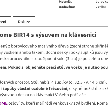
A
Materiál
:
borovic
Dodáváno
:
v celku
cení
Diskuze
ome BIR14
s výsuvem na klávesnici
bený z borovicového masivního dřeva (zadní stranu skříně
 voskem anebo lakem. Boční desky i boky šuplíků jsou vy
ska pracovního stolu. Spodní sokl (3 cm) je po celém obvod
em. Pokud si objednáte psací stůl ve vosku je nutno pou
ožných prostor. Stůl nabízí 4 šuplíky (d. 32,5 - v. 14,5 cm),
, díky němuž stůl zís
 i šuplíky vlastní ozdobné frézování
výsuvnou desku na klávesnici Vašeho počítače.
osloví ty, kteří mají rádi venkovský styl bydlení. Ro
OME