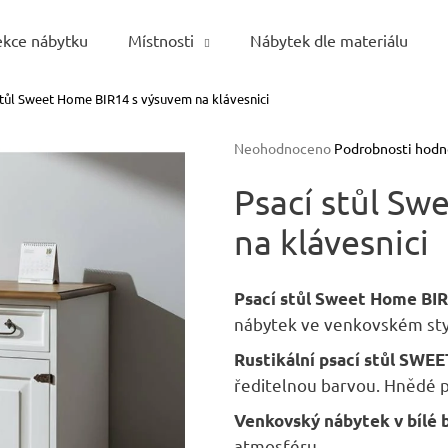
ekce nábytku
Místnosti
Nábytek dle materiálu
stůl Sweet Home BIR14 s výsuvem na klávesnici
Co potřebujete najít?
Průměrné
Neohodnoceno
Podrobnosti hodn
hodnocení
HLEDAT
produktu
Psací stůl S
je
na klávesnici
0,0
z
5
Doporučujeme
hvězdiček.
Psací stůl Sweet Home BI
nábytek ve venkovském sty
Rustikální psací stůl SW
ředitelnou barvou. Hnědé 
Venkovský nábytek v bílé 
atmosféru.