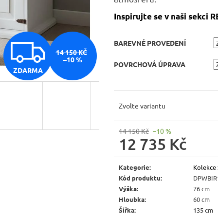
JÍDELNÍ ŽIDLE MEXICANA SIL25
RUSTIKÁLNÍ LA
BAX25 S ÚLOŽ
Inspirujte se v naši sekci
2 403 Kč
Původně:
2 670 Kč
6 048 Kč
Původně:
6 720 
Z
BAREVNÉ PROVEDENÍ
14 150 KČ
–10 %
POVRCHOVÁ ÚPRAVA
ZDARMA
D
Zvolte variantu
A
14 150 Kč
–10 %
12 735 Kč
R
Měrná
cena:
Kategorie
:
Kolekce
M
Kód produktu
:
DPWBIR
Výška
:
76 cm
Hloubka
:
60 cm
Šířka
:
135 cm