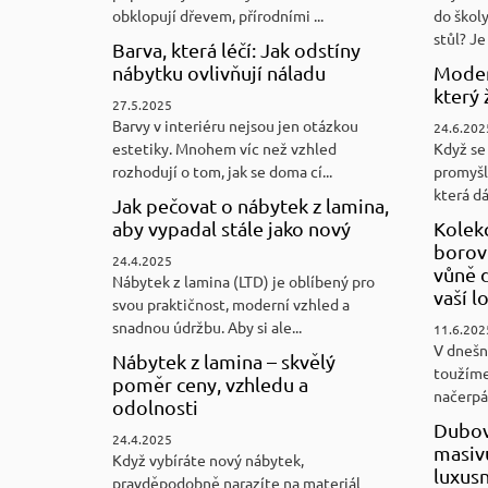
obklopují dřevem, přírodními ...
do školy
stůl? Je 
Barva, která léčí: Jak odstíny
nábytku ovlivňují náladu
Moder
který 
27.5.2025
Barvy v interiéru nejsou jen otázkou
24.6.202
estetiky. Mnohem víc než vzhled
Když se 
rozhodují o tom, jak se doma cí...
promyšl
která d
Jak pečovat o nábytek z lamina,
aby vypadal stále jako nový
Kolek
borovi
24.4.2025
vůně d
Nábytek z lamina (LTD) je oblíbený pro
vaší l
svou praktičnost, moderní vzhled a
snadnou údržbu. Aby si ale...
11.6.202
V dnešn
Nábytek z lamina – skvělý
toužíme
poměr ceny, vzhledu a
načerpám
odolnosti
Dubov
24.4.2025
masiv
Když vybíráte nový nábytek,
luxus
pravděpodobně narazíte na materiál