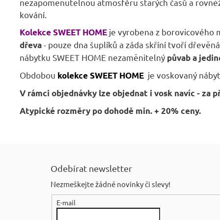
nezapomenutelnou atmosféru starých časů a rovněž n
kování.
je vyrobena z borovicového 
Kolekce SWEET HOME
- pouze dna šuplíků a záda skříní tvoří dřevěn
dřeva
nábytku SWEET HOME nezaměnitelný
půvab a jedi
Obdobou
je voskovaný náby
kolekce SWEET HOME
V rámci objednávky lze objednat i vosk navíc - za p
Atypické rozměry po dohodě min. + 20% ceny.
Z
á
Odebírat newsletter
p
Nezmeškejte žádné novinky či slevy!
a
E-mail
t
í