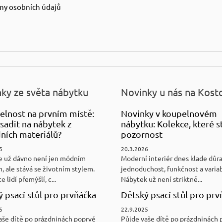
ny osobních údajů
ky ze světa nábytku
Novinky u nás na Kost
elnost na prvním místě:
Novinky v koupelnovém
sadit na nábytek z
nábytku: Kolekce, které st
ních materiálů?
pozornost
5
20.3.2026
e už dávno není jen módním
Moderní interiér dnes klade důr
, ale stává se životním stylem.
jednoduchost, funkčnost a variab
e lidí přemýšlí, c...
Nábytek už není striktně...
 psací stůl pro prvňáčka
Dětský psací stůl pro prv
5
22.9.2025
aše dítě po prázdninách poprvé
Půjde vaše dítě po prázdninách 