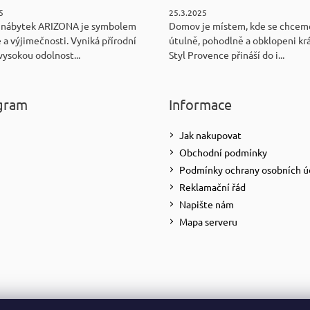
5
25.3.2025
 nábytek ARIZONA je symbolem
Domov je místem, kde se chceme
 a výjimečnosti. Vyniká přírodní
útulně, pohodlně a obklopeni kr
vysokou odolnost...
Styl Provence přináší do i...
gram
Informace
Jak nakupovat
Obchodní podmínky
Podmínky ochrany osobních ú
Reklamační řád
Napište nám
Mapa serveru