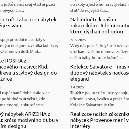
 a ještě nemá svůj vlastní psací
do školy a ještě nemá svůj vlastn
nejvyšší čas...
stůl? Je nejvyšší čas...
n Loft Tabaco – nábytek,
Nahlédněte k našim
žije s vámi
zákazníkům: Jídelní kouty
které dýchají pohodou
5
spojí přírodní materiály s
26.5.2025
eným designem, vzniká kolekce,
Vždy nás potěší, když se k nám v
ává domovu duši. Mod...
s fotkami vašeho domova zaříze
naším nábytkem. Je krásné ...
ce ROSITA z
cového masivu: Klid,
Kolekce Salvatore – masi
řeva a stylový design do
dubový nábytek s nadča
ožnice
elegancí
5
3.4.2025
í uspěchané době stále více
Toužíte po interiéru, který spoju
 po klidném útočišti, kde
přírodní krásu, kvalitu a praktičn
e energii a skutečně si ...
Kolekce Salvatore je tím ...
ý nábytek ARIZONA z
Realizace našich zákazník
u: krása masivního dubu v
nábytek Provence mění v
ním designu
interiéry