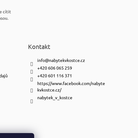
 cítit
ásou.
Kontakt
info
@
nabytekvkostce.cz
+420 606 065 259
dajů
+420 601 116 371
https://www.facebook.com/nabyte
kvkostce.cz/
nabytek_v_kostce