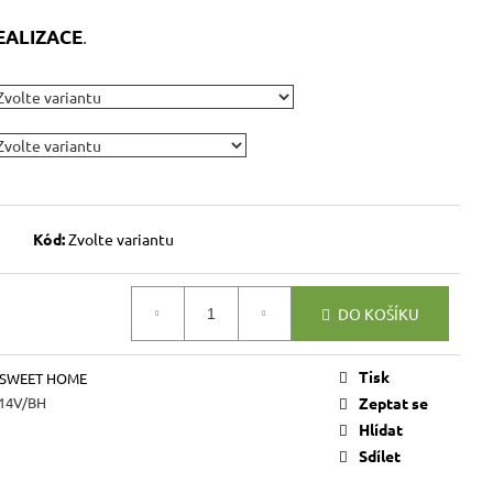
VICE SWEET HOME
NÝM PROSTOREM
.
 REALIZACE
Kč
Kód:
Zvolte variantu
DO KOŠÍKU
Tisk
 SWEET HOME
14V/BH
Zeptat se
Hlídat
Sdílet