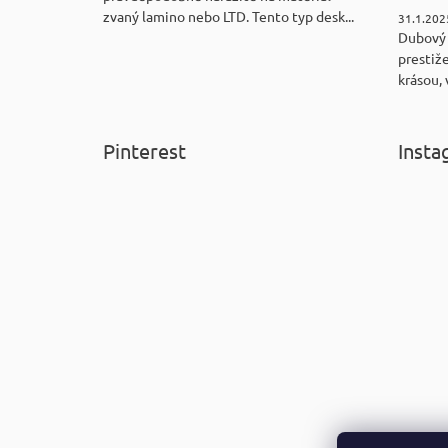
zvaný lamino nebo LTD. Tento typ desk...
31.1.202
Dubový
prestiže
krásou, 
Pinterest
Insta