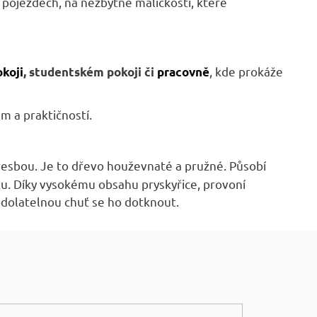
ch pojezdech, na nezbytné maličkosti, které
,
kde prokáže
koji
,
studentském pokoji
či
pracovně
m a praktičností.
resbou. Je to dřevo houževnaté a pružné. Působí
u. Díky vysokému obsahu pryskyřice, provoní
odolatelnou chuť se ho dotknout.