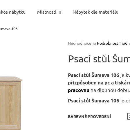
ekce nábytku
Místnosti
Nábytek dle materiálu
Šumava 106
Co potřebujete najít?
Průměrné
Neohodnoceno
Podrobnosti hodn
hodnocení
HLEDAT
produktu
Psací stůl Šu
je
0,0
z
je k
Psací stůl Šumava 106
5
Doporučujeme
přizpůsoben na pc a tiskár
hvězdiček.
na dlouhou dobu.
pracovnu
je d
Psací stůl Šumava 106
BAREVNÉ PROVEDENÍ