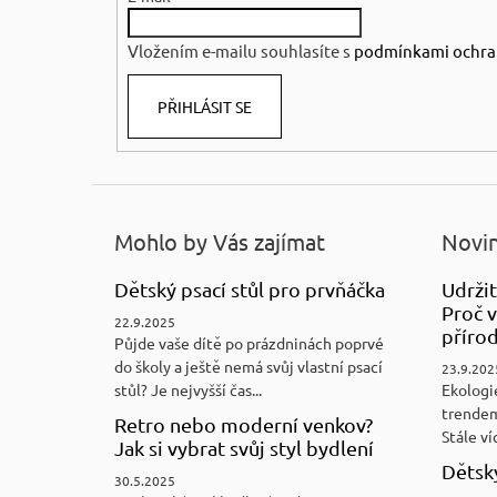
t
í
Vložením e-mailu souhlasíte s
podmínkami ochra
PŘIHLÁSIT SE
Mohlo by Vás zajímat
Novin
Dětský psací stůl pro prvňáčka
Udržit
Proč v
22.9.2025
přírod
Půjde vaše dítě po prázdninách poprvé
do školy a ještě nemá svůj vlastní psací
23.9.202
stůl? Je nejvyšší čas...
Ekologi
trendem
Retro nebo moderní venkov?
Stále víc
Jak si vybrat svůj styl bydlení
Dětský
30.5.2025