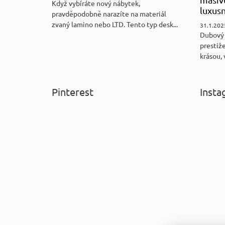
Když vybíráte nový nábytek,
luxus
pravděpodobně narazíte na materiál
zvaný lamino nebo LTD. Tento typ desk...
31.1.202
Dubový
prestiže
krásou, 
Pinterest
Insta