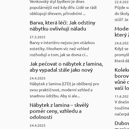
Venkovský styl bydlení je dnes
22.9.202
populárnější než kdy dřív. Lidé se rádi
Půjde v
obklopují dřevem, přírodními ...
do školy
stůl? Je 
Barva, která léčí: Jak odstíny
nábytku ovlivňují náladu
Moder
který 
27.5.2025
Barvy v interiéru nejsou jen otázkou
24.6.202
estetiky. Mnohem víc než vzhled
Když se 
rozhodují o tom, jak se doma cí...
promyšl
která d
Jak pečovat o nábytek z lamina,
aby vypadal stále jako nový
Kolek
borovi
24.4.2025
vůně d
Nábytek z lamina (LTD) je oblíbený pro
vaší l
svou praktičnost, moderní vzhled a
snadnou údržbu. Aby si ale...
11.6.202
V dnešn
Nábytek z lamina – skvělý
toužíme
poměr ceny, vzhledu a
načerpám
odolnosti
Dubov
24.4.2025
masiv