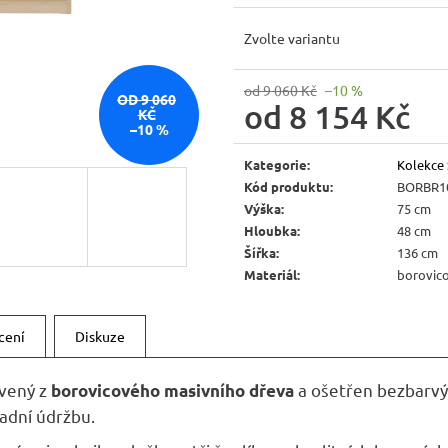
JÍDELNÍ ŽIDLE MEXICANA SIL25
RUSTIKÁLNÍ LA
BAX25 S ÚLOŽ
2 403 Kč
Zvolte variantu
Původně:
2 670 Kč
6 048 Kč
Původně:
6 720 
od 9 060 Kč
–10 %
OD 9 060
od
8 154 Kč
KČ
–10 %
Měrná
cena:
Kategorie
:
Kolekce
Kód produktu
:
BORBR1
Výška
:
75 cm
Hloubka
:
48 cm
Šířka
:
136 cm
Materiál
:
borovico
cení
Diskuze
vený z
a ošetřen bezbarvý
borovicového masivního dřeva
nadní údržbu.