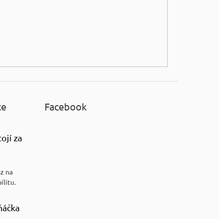
ce
Facebook
ojí za
az na
ilitu.
ňáčka