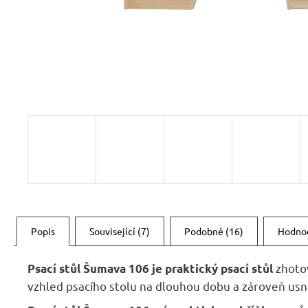
RUSTIKÁLNÍ ŽIDLE SWEET HOME SIL25
2 601 Kč
Původně:
2 890 Kč
Popis
Související (7)
Podobné (16)
Hodno
zhoto
Psací stůl Šumava 106 je praktický psací stůl
vzhled psacího stolu na dlouhou dobu a zároveň us