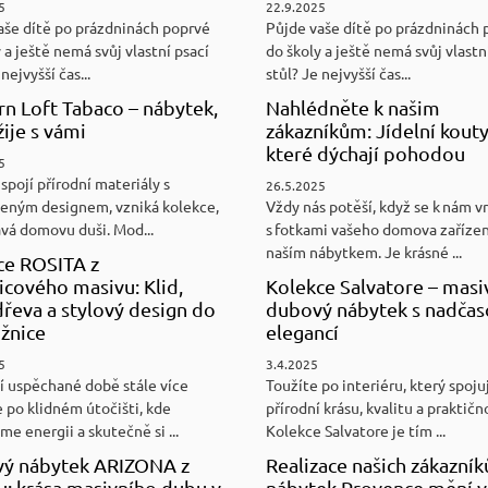
5
22.9.2025
aše dítě po prázdninách poprvé
Půjde vaše dítě po prázdninách 
 a ještě nemá svůj vlastní psací
do školy a ještě nemá svůj vlastn
nejvyšší čas...
stůl? Je nejvyšší čas...
n Loft Tabaco – nábytek,
Nahlédněte k našim
žije s vámi
zákazníkům: Jídelní kouty
které dýchají pohodou
5
spojí přírodní materiály s
26.5.2025
eným designem, vzniká kolekce,
Vždy nás potěší, když se k nám v
ává domovu duši. Mod...
s fotkami vašeho domova zaříze
naším nábytkem. Je krásné ...
ce ROSITA z
cového masivu: Klid,
Kolekce Salvatore – masi
řeva a stylový design do
dubový nábytek s nadča
ožnice
elegancí
5
3.4.2025
í uspěchané době stále více
Toužíte po interiéru, který spoju
 po klidném útočišti, kde
přírodní krásu, kvalitu a praktičn
e energii a skutečně si ...
Kolekce Salvatore je tím ...
ý nábytek ARIZONA z
Realizace našich zákazník
u: krása masivního dubu v
nábytek Provence mění v