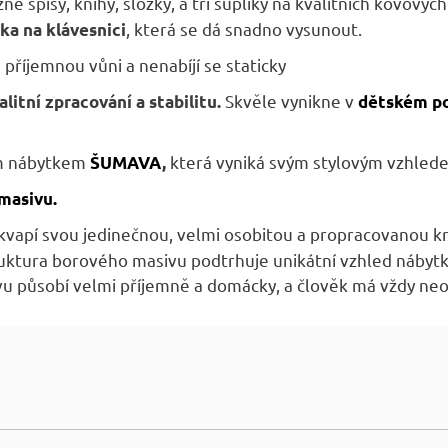
zné spisy, knihy, složky, a tři šuplíky na kvalitních kovový
, která se dá snadno vysunout.
ka na klávesnici
 příjemnou vůni a nenabíjí se staticky
Skvěle vynikne v
alitní zpracování a stabilitu.
dětském po
m nábytkem
která vyniká svým stylovým vzhlede
ŠUMAVA
,
 masivu.
kvapí svou jedinečnou, velmi osobitou a propracovanou k
ruktura borového masivu podtrhuje unikátní vzhled nábytk
vu působí velmi příjemně a domácky, a člověk má vždy ne