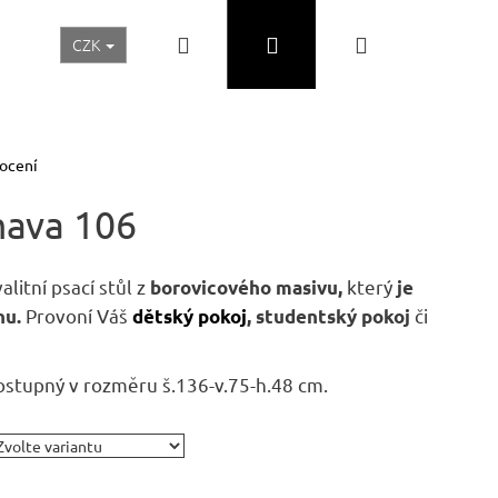
Hledat
Přihlášení
Nákupní
CZK
Realizace a inspirace
Akční ceny
Nábytek Skladem
košík
ocení
mava 106
valitní psací stůl z
který
borovicového masivu,
je
Provoní Váš
či
nu.
dětský pokoj
,
studentský pokoj
ostupný v rozměru š.136-v.75-h.48 cm.
Následující