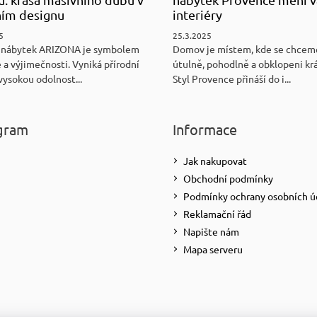
ním designu
interiéry
5
25.3.2025
 nábytek ARIZONA je symbolem
Domov je místem, kde se chceme
 a výjimečnosti. Vyniká přírodní
útulně, pohodlně a obklopeni kr
vysokou odolnost...
Styl Provence přináší do i...
gram
Informace
Jak nakupovat
Obchodní podmínky
Podmínky ochrany osobních ú
Reklamační řád
Napište nám
Mapa serveru