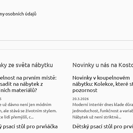
ny osobních údajů
ky ze světa nábytku
Novinky u nás na Kost
elnost na prvním místě:
Novinky v koupelnovém
sadit na nábytek z
nábytku: Kolekce, které st
ních materiálů?
pozornost
5
20.3.2026
e už dávno není jen módním
Moderní interiér dnes klade důr
, ale stává se životním stylem.
jednoduchost, funkčnost a variab
e lidí přemýšlí, c...
Nábytek už není striktně...
 psací stůl pro prvňáčka
Dětský psací stůl pro prv