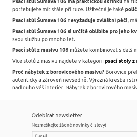
na rů
Psací stůl Šumava 106 má praktickou skříňku
potřebujete mít stále při ruce. Užitečná je také
polič
n
, má
Psací stůl Šumava 106
evyžaduje zvláštní péči
Psací stůl Šumava 106 si určitě oblíbíte pro jeho kv
svou službu po mnoho let.
můžete kombinovat s další
Psací stůl z masivu 106
Více stolů z masivu najdete v kategorii
psací stoly z
Borovice pře
Proč nábytek z borovicového masivu?
autenticky a zároveň nevšedně. Výrazná kresba i st
nadlouho váš interiér. Nábytek z borovicového masi
Z
á
Odebírat newsletter
p
Nezmeškejte žádné novinky či slevy!
a
E-mail