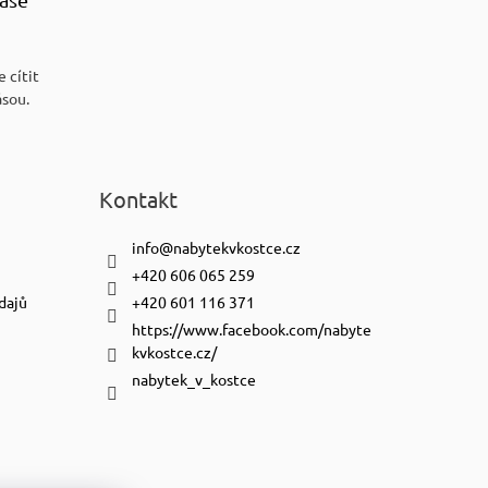
 cítit
ásou.
Kontakt
info
@
nabytekvkostce.cz
+420 606 065 259
dajů
+420 601 116 371
https://www.facebook.com/nabyte
kvkostce.cz/
nabytek_v_kostce