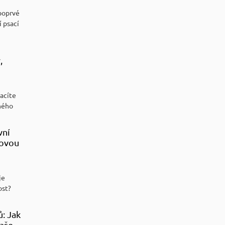
poprvé
í psací
,
racíte
ného
vní
sovou
je
ost?
ů: Jak
aše