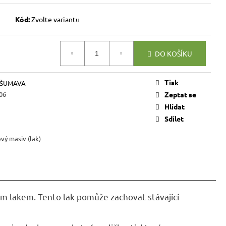
VICE SWEET HOME
NÝM PROSTOREM
Kód:
Zvolte variantu
Kč
DO KOŠÍKU
Tisk
 ŠUMAVA
06
Zeptat se
Hlídat
Sdílet
vý masiv (lak)
m lakem. Tento lak pomůže zachovat stávající