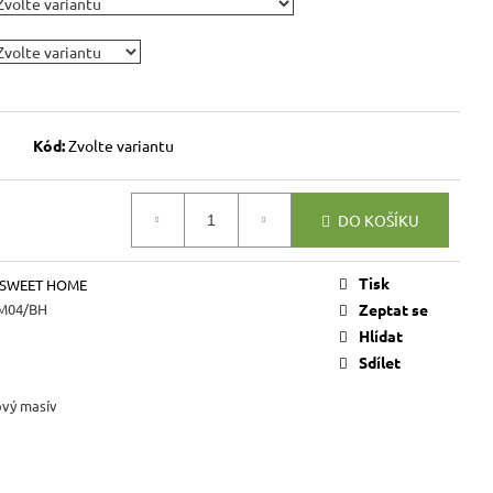
VICE SWEET HOME
NÝM PROSTOREM
Kč
Kód:
Zvolte variantu
DO KOŠÍKU
Tisk
 SWEET HOME
M04/BH
Zeptat se
Hlídat
Sdílet
ový masív