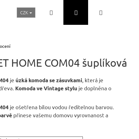
Hledat
Přihlášení
Nákupní
CZK
Realizace a inspirace
Akční ceny
Nábytek Skladem
košík
ocení
T HOME COM04 šuplíková
je
, která je
M04
úzká komoda se zásuvkami
dřeva.
je doplněna o
Komoda ve Vintage stylu
je ošetřena bílou vodou ředitelnou barvou.
M04
přinese vašemu domovu vyrovnanost a
barvě
Následující