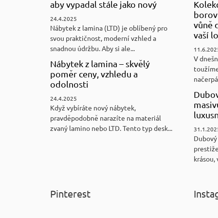
aby vypadal stále jako nový
Kolek
borovi
24.4.2025
vůně d
Nábytek z lamina (LTD) je oblíbený pro
vaší l
svou praktičnost, moderní vzhled a
snadnou údržbu. Aby si ale...
11.6.202
V dnešn
Nábytek z lamina – skvělý
toužíme
poměr ceny, vzhledu a
načerpám
odolnosti
Dubov
24.4.2025
masiv
Když vybíráte nový nábytek,
luxus
pravděpodobně narazíte na materiál
zvaný lamino nebo LTD. Tento typ desk...
31.1.202
Dubový
prestiže
krásou, 
Pinterest
Insta