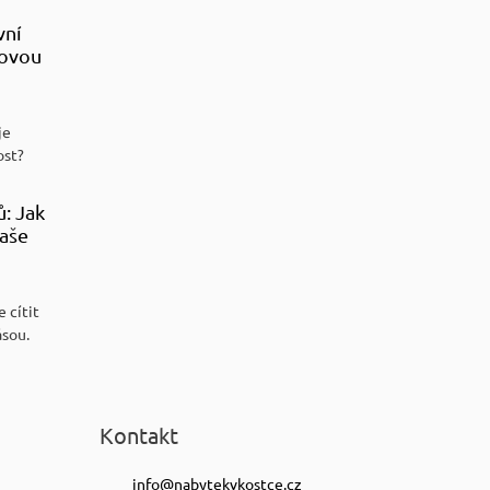
vní
sovou
je
ost?
ů: Jak
aše
 cítit
ásou.
Kontakt
info
@
nabytekvkostce.cz