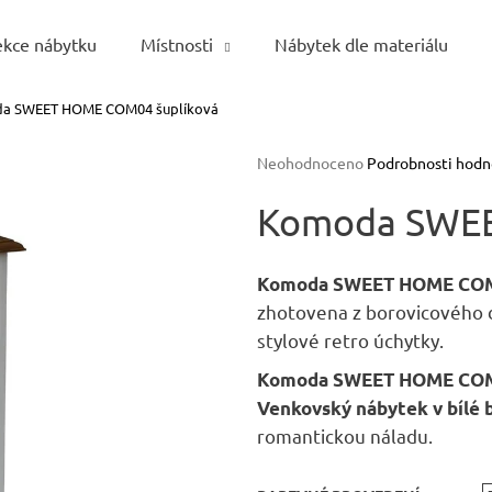
ekce nábytku
Místnosti
Nábytek dle materiálu
a SWEET HOME COM04 šuplíková
Co potřebujete najít?
Průměrné
Neohodnoceno
Podrobnosti hodn
hodnocení
HLEDAT
produktu
Komoda SWEE
je
0,0
z
Komoda SWEET HOME
CO
5
Doporučujeme
zhotovena z borovicového 
hvězdiček.
stylové retro úchytky.
Komoda SWEET HOME CO
Venkovský nábytek v bílé 
romantickou náladu.