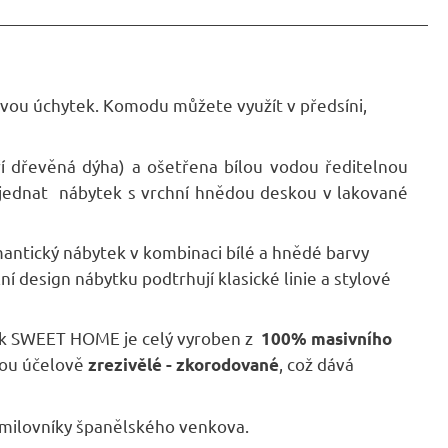
ravou úchytek. Komodu můžete využít v předsíni,
í dřevěná dýha) a ošetřena bílou vodou ředitelnou
jednat nábytek s vrchní hnědou deskou v lakované
omantický nábytek v kombinaci bílé a hnědé barvy
esign nábytku podtrhují klasické linie a stylové
k SWEET HOME je celý vyroben z
100% masivního
jsou účelově
, což dává
zrezivělé - zkorodované
 milovníky španělského venkova.