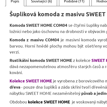
Popis
Související (6)
Podobné (11)
Hodno
Šuplíková komoda z masívu SWE
se čtyřmi šuplíky na
Komoda SWEET HOME
COM04
ložnici nebo jako úschovnu na drobnosti v obývacím 
je masivní komoda vyrob
Komo
da z masívu
COM04
barvou. Horní hnědé plochy mohou být ošetřeny v
verzi.
z kolekce
Rustikální komoda SWEET HOME
SWEET
dává nezapomenutelnou atmosféru starých časů a rov
kování.
je vyrobena z borovicového 
Kolekce SWEET HOME
- pouze dna šuplíků a záda skříní tvoří dřevěn
dřeva
nábytku SWEET HOME nezaměnitelný
půvab a jedi
Obdobou
je voskovaný náby
kolekce SWEET HOME