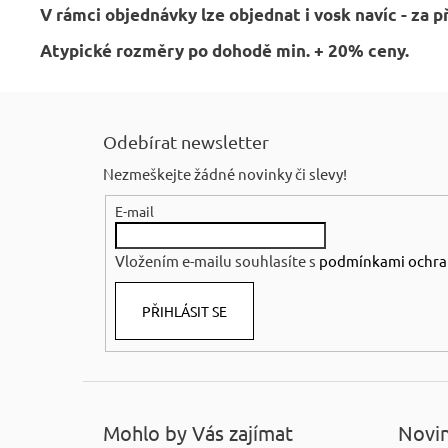
V rámci objednávky lze objednat i vosk navíc - za p
Atypické rozměry po dohodě min. + 20% ceny.
Z
á
Odebírat newsletter
p
Nezmeškejte žádné novinky či slevy!
a
E-mail
t
í
Vložením e-mailu souhlasíte s
podmínkami ochra
PŘIHLÁSIT SE
Mohlo by Vás zajímat
Novin