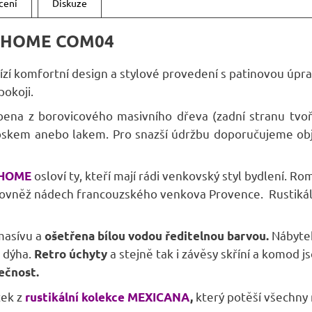
A
cení
Diskuze
ET HOME COM04
bízí komfortní design a stylové provedení s patinovou úp
pokoji.
ena z borovicového masivního dřeva (zadní stranu tvoř
oskem anebo lakem. Pro snazší údržbu doporučujeme ob
osloví ty, kteří mají rádi venkovský styl bydlení. R
 HOME
něž nádech francouzského venkova Provence. Rustikální d
masívu a
Nábyte
ošetřena bílou vodou ředitelnou barvou.
á dýha.
a stejně tak i závěsy skříní a komod 
Retro úchyty
nečnost.
tek z
který potěší všechny
rustikální kolekce MEXICANA
,