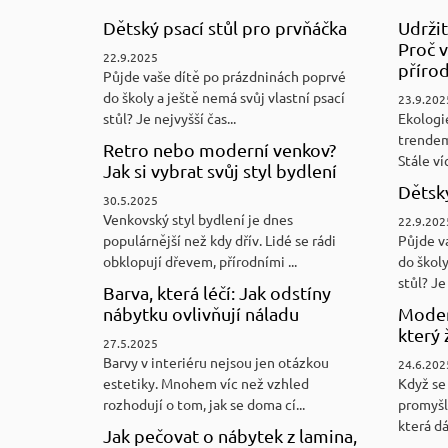
Dětský psací stůl pro prvňáčka
Udržit
Proč v
22.9.2025
přírod
Půjde vaše dítě po prázdninách poprvé
do školy a ještě nemá svůj vlastní psací
23.9.202
stůl? Je nejvyšší čas...
Ekologi
trendem
Retro nebo moderní venkov?
Stále víc
Jak si vybrat svůj styl bydlení
Dětský
30.5.2025
Venkovský styl bydlení je dnes
22.9.202
populárnější než kdy dřív. Lidé se rádi
Půjde v
obklopují dřevem, přírodními ...
do školy
stůl? Je 
Barva, která léčí: Jak odstíny
nábytku ovlivňují náladu
Moder
který 
27.5.2025
Barvy v interiéru nejsou jen otázkou
24.6.202
estetiky. Mnohem víc než vzhled
Když se 
rozhodují o tom, jak se doma cí...
promyšl
která d
Jak pečovat o nábytek z lamina,