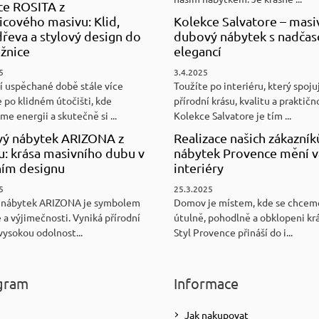
ce ROSITA z
cového masivu: Klid,
Kolekce Salvatore – masi
řeva a stylový design do
dubový nábytek s nadča
ožnice
elegancí
5
3.4.2025
í uspěchané době stále více
Toužíte po interiéru, který spoju
 po klidném útočišti, kde
přírodní krásu, kvalitu a praktičn
e energii a skutečně si ...
Kolekce Salvatore je tím ...
ý nábytek ARIZONA z
Realizace našich zákazník
u: krása masivního dubu v
nábytek Provence mění v
ním designu
interiéry
5
25.3.2025
 nábytek ARIZONA je symbolem
Domov je místem, kde se chceme
 a výjimečnosti. Vyniká přírodní
útulně, pohodlně a obklopeni kr
vysokou odolnost...
Styl Provence přináší do i...
gram
Informace
Jak nakupovat