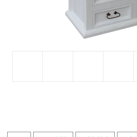
RUSTIKÁLNÍ ŽIDLE SWEET HOME SIL25
2 601 Kč
Původně:
2 890 Kč