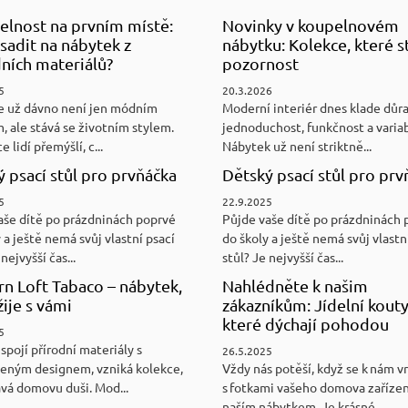
elnost na prvním místě:
Novinky v koupelnovém
sadit na nábytek z
nábytku: Kolekce, které st
ních materiálů?
pozornost
5
20.3.2026
e už dávno není jen módním
Moderní interiér dnes klade důr
, ale stává se životním stylem.
jednoduchost, funkčnost a variab
e lidí přemýšlí, c...
Nábytek už není striktně...
 psací stůl pro prvňáčka
Dětský psací stůl pro prv
5
22.9.2025
aše dítě po prázdninách poprvé
Půjde vaše dítě po prázdninách 
 a ještě nemá svůj vlastní psací
do školy a ještě nemá svůj vlastn
nejvyšší čas...
stůl? Je nejvyšší čas...
n Loft Tabaco – nábytek,
Nahlédněte k našim
žije s vámi
zákazníkům: Jídelní kouty
které dýchají pohodou
5
spojí přírodní materiály s
26.5.2025
eným designem, vzniká kolekce,
Vždy nás potěší, když se k nám v
ává domovu duši. Mod...
s fotkami vašeho domova zaříze
naším nábytkem. Je krásné ...