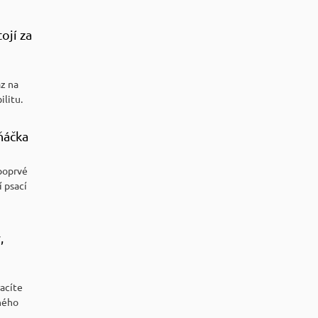
ojí za
az na
ilitu.
ňáčka
poprvé
í psací
,
racíte
ného