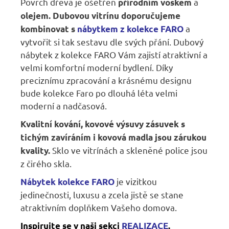
Povrch dřeva je ošetřen
a
přírodním voskem
olejem. Dubovou vitrínu doporučujeme
a
kombinovat s
nábytkem z kolekce FARO
vytvořit si tak sestavu dle svých přání. Dubový
nábytek z kolekce FARO Vám zajistí atraktivní a
velmi komfortní moderní bydlení. Díky
preciznímu zpracování a krásnému designu
bude kolekce Faro po dlouhá léta velmi
moderní a nadčasová.
Kvalitní kování, kovové výsuvy zásuvek s
tichým zavíráním i kovová madla jsou zárukou
Sklo ve vitrínách a skleněné police jsou
kvality.
z čirého skla.
je vizitkou
Nábytek kolekce FARO
jedinečnosti, luxusu a zcela jistě se stane
atraktivním doplňkem Vašeho domova.
Inspirujte se v naši sekci
REALIZACE
.