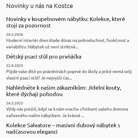
Novinky u nás na Kostce
Novinky v koupelnovém nábytku: Kolekce, které
stojí za pozornost
20.3.2026
Moderní interiér dnes klade důraz na jednoduchost, funkčnost a
variabilitu. Nábytek už není striktně...
Dětský psací stůl pro prvňáčka
22.9.2025
Půjde vaše dítě po prázdninách poprvé do školy a ještě nemá svůj
vlastní psací stůl? Je nejvyšší čas...
Nahlédněte k našim zákazníkům: Jídelní kouty,
které dýchají pohodou
26.5.2025
Vždy nás potěší, když se k nám vracíte s fotkami vašeho domova
zařízeného naším nábytkem. Je krásné ...
Kolekce Salvatore – masivní dubový nábytek s
nadčasovou elegancí