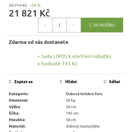
r
28 713 Kč
–24 %
u
21 821 Kč
č
Měrná
u
DO KOŠÍKU
cena:
j
e
Zdarma od nás dostanete
m
e
+ Sada LIVOS k ošetření nábytku
v hodnotě 743 Kč
DŘEVĚNÝ
TABURET
MEXICANA
Zeptat se
Hlídat
Sdílet
SIL02
40X40
Kategorie
:
Dubová kolekce Faro
CM
Hmotnost
:
50 kg
1
Výška
:
50 cm
134
Kč
Šířka
:
145 cm
Původně:
Hloubka
:
58 cm
1
Materiál
:
dubový masiv/dýha
260