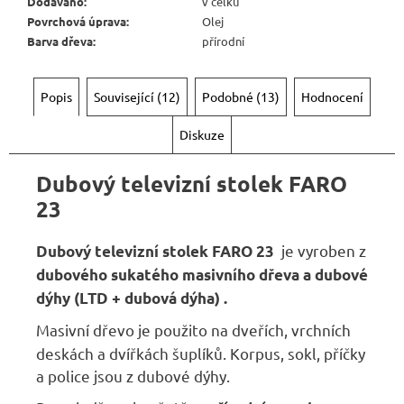
Kč
Dodáváno
:
v celku
Povrchová úprava
:
Olej
Barva dřeva
:
přírodní
Popis
Související (12)
Podobné (13)
Hodnocení
Diskuze
Dubový televizní stolek FARO
23
je vyroben z
Dubový televizní stolek FARO 23
dubového sukatého masivního dřeva
a dubové
dýhy (LTD + dubová dýha) .
Masivní dřevo je použito na dveřích, vrchních
deskách a dvířkách šuplíků. Korpus, sokl, příčky
a police jsou z dubové dýhy.