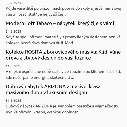
22.9.2025
Půjde vaše dítě po prázdninách poprvé do školy a ještě nemá svůj
vlastní psací stůl? Je nejvyšší čas...
Modern Loft Tabaco – nábytek, který žije s vámi
24.6.2025
Když se spojí přírodní materiály s promyšleným designem, vzniká
kolekce, která dává domovu duši. Mod...
Kolekce ROSITA z borovicového masivu: Klid, vůně
dřeva a stylový design do vaší ložnice
11.6.2025
V dnešní uspěchané době stále více toužíme po klidném útočišti,
kde načerpáme energii a skutečně si ...
Dubový nábytek ARIZONA z masivu: krása
masivního dubu v luxusním designu
31.1.2025
Dubový nábytek ARIZONA je symbolem prestiže a výjimečnosti.
Vyniká přírodní krásou, vysokou odolnost...