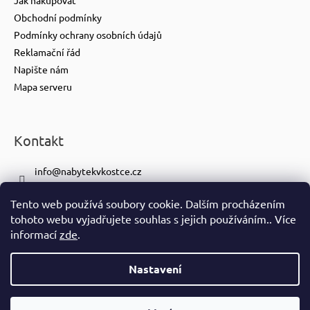
Obchodní podmínky
Podmínky ochrany osobních údajů
Reklamační řád
Napište nám
Mapa serveru
Kontakt
info
@
nabytekvkostce.cz
+420 606 065 259
Tento web používá soubory cookie. Dalším procházením
+420 601 116 371
tohoto webu vyjadřujete souhlas s jejich používáním.. Více
https://www.facebook.com/nabytekvkostce.cz/
informací
zde
.
nabytek_v_kostce
Nastavení
Vytvořil Shoptet
Copyright 2026
nabytek-v-kostce.cz
. Všechna práva vyhrazena.