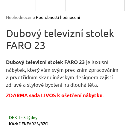
R
n
a
M
Průměrné
Neohodnoceno
Podrobnosti hodnocení
j
hodnocení
A
produktu
Dubový televizní stolek
í
je
t
FARO 23
0,0
?
z
5
hvězdiček.
je luxusní
Dubový televizní stolek FARO 23
nábytek, který vám svým precizním zpracováním
a prvotřídním skandinávským designem zajistí
HLEDAT
zdravé a stylové bydlení na dlouhá léta.
.
ZDARMA sada LIVOS k ošetření nábytku
D
o
DEK 1 - 3 týdny
p
Kód:
DEKFAR23/BZO
o