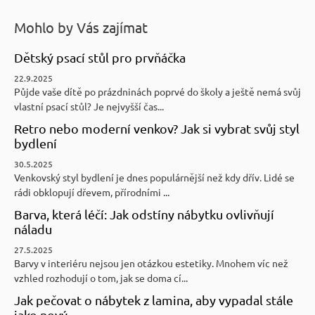
Mohlo by Vás zajímat
Dětský psací stůl pro prvňáčka
22.9.2025
Půjde vaše dítě po prázdninách poprvé do školy a ještě nemá svůj
vlastní psací stůl? Je nejvyšší čas...
Retro nebo moderní venkov? Jak si vybrat svůj styl
bydlení
30.5.2025
Venkovský styl bydlení je dnes populárnější než kdy dřív. Lidé se
rádi obklopují dřevem, přírodními ...
Barva, která léčí: Jak odstíny nábytku ovlivňují
náladu
27.5.2025
Barvy v interiéru nejsou jen otázkou estetiky. Mnohem víc než
vzhled rozhodují o tom, jak se doma cí...
Jak pečovat o nábytek z lamina, aby vypadal stále
jako nový