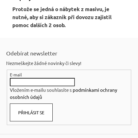
Protože se jedná o nábytek z masivu,
je
nutné, aby si zákazník při dovozu zajistil
pomoc dalších 2 osob.
Z
á
Odebírat newsletter
p
Nezmeškejte žádné novinky či slevy!
a
E-mail
t
í
Vložením e-mailu souhlasíte s
podmínkami ochrany
osobních údajů
PŘIHLÁSIT SE