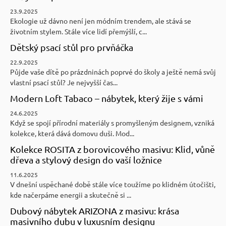
23.9.2025
Ekologie už dávno není jen módním trendem, ale stává se
životním stylem. Stále více lidí přemýšlí, c...
Dětský psací stůl pro prvňáčka
22.9.2025
Půjde vaše dítě po prázdninách poprvé do školy a ještě nemá svůj
vlastní psací stůl? Je nejvyšší čas...
Modern Loft Tabaco – nábytek, který žije s vámi
24.6.2025
Když se spojí přírodní materiály s promyšleným designem, vzniká
kolekce, která dává domovu duši. Mod...
Kolekce ROSITA z borovicového masivu: Klid, vůně
dřeva a stylový design do vaší ložnice
11.6.2025
V dnešní uspěchané době stále více toužíme po klidném útočišti,
kde načerpáme energii a skutečně si ...
Dubový nábytek ARIZONA z masivu: krása
masivního dubu v luxusním designu