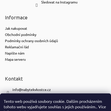
Sledovat na Instagramu
Informace
Jak nakupovat
Obchodní podmínky
Podmínky ochrany osobních údajů
Reklamační řád
Napište nám
Mapa serveru
Kontakt
info
@
nabytekvkostce.cz
+420 606 065 259
Tento web používá soubory cookie. Dalším procházením
+420 601 116 371
tohoto webu vyjadřujete souhlas s jejich používáním.. Více
https://www.facebook.com/nabytekvkostce.cz/