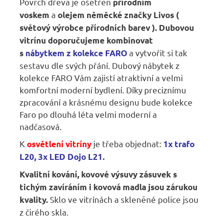
Povrch dřeva je ošetřen
přírodním
a
voskem
olejem
něměcké značky Livos (
světový výrobce přírodních barev )
. Dubovou
vitrínu doporučujeme kombinovat
a vytvořit si tak
s
nábytkem z kolekce FARO
sestavu dle svých přání. Dubový nábytek z
kolekce FARO Vám zajistí atraktivní a velmi
komfortní moderní bydlení. Díky preciznímu
zpracování a krásnému designu bude kolekce
Faro po dlouhá léta velmi moderní a
nadčasová.
K
je třeba objednat:
osvětlení vitríny
1x t
rafo
L20,
3x
LED Dojo L21.
Kvalitní kování, kovové výsuvy zásuvek s
tichým zavíráním i kovová madla jsou zárukou
Sklo ve vitrínách a skleněné police jsou
kvality.
z čirého skla.