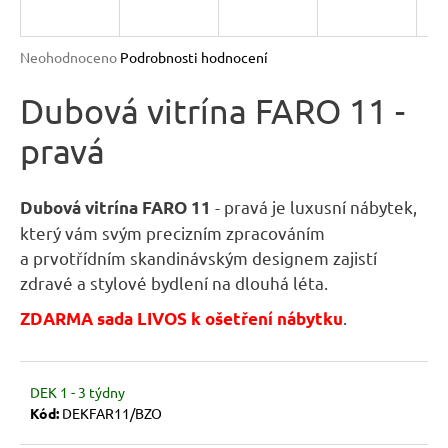
R
n
a
M
Průměrné
Neohodnoceno
Podrobnosti hodnocení
j
hodnocení
A
produktu
Dubová vitrína FARO 11 -
í
je
t
pravá
0,0
?
z
5
hvězdiček.
- pravá je luxusní nábytek,
Dubová vitrína FARO 11
který vám svým precizním zpracováním
a prvotřídním skandinávským designem zajistí
HLEDAT
zdravé a stylové bydlení na dlouhá léta.
.
ZDARMA sada LIVOS k ošetření nábytku
D
o
DEK 1 - 3 týdny
p
Kód:
DEKFAR11/BZO
o