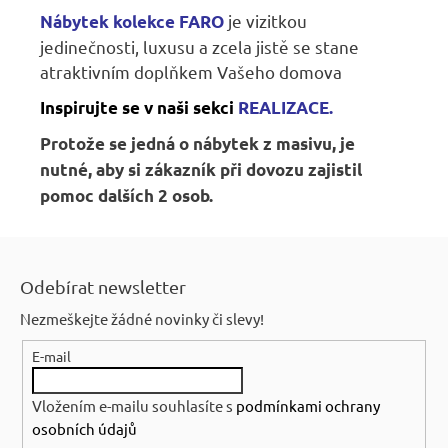
je vizitkou
Nábytek kolekce FARO
jedinečnosti, luxusu a zcela jistě se stane
atraktivním doplňkem Vašeho domova
Inspirujte se v naši sekci
REALIZACE.
Protože se jedná o nábytek z masivu,
je
nutné, aby si zákazník při dovozu zajistil
pomoc dalších 2 osob.
Z
á
Odebírat newsletter
p
Nezmeškejte žádné novinky či slevy!
a
E-mail
t
í
Vložením e-mailu souhlasíte s
podmínkami ochrany
osobních údajů