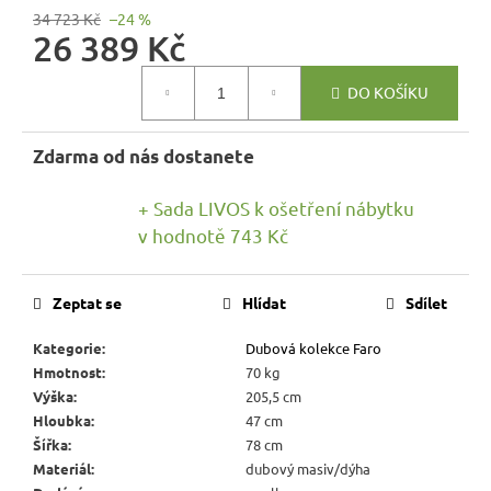
r
34 723 Kč
–24 %
u
26 389 Kč
č
Měrná
u
DO KOŠÍKU
cena:
j
e
Zdarma od nás dostanete
m
e
+ Sada LIVOS k ošetření nábytku
v hodnotě 743 Kč
RUSTIKÁLNÍ
ŽIDLE
SWEET
Zeptat se
Hlídat
Sdílet
HOME
SIL25
Kategorie
:
Dubová kolekce Faro
2
Hmotnost
:
70 kg
601
Výška
:
205,5 cm
Kč
Původně:
Hloubka
:
47 cm
2
Šířka
:
78 cm
890
Materiál
:
dubový masiv/dýha
Kč