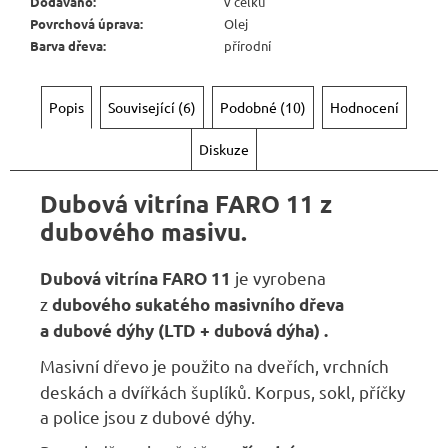
Dodáváno
:
v celku
Povrchová úprava
:
Olej
Barva dřeva
:
přírodní
Popis
Související (6)
Podobné (10)
Hodnocení
Diskuze
Dubová vitrína FARO 11 z
dubového masivu.
je vyrobena
Dubová vitrína FARO 11
z
dubového sukatého masivního dřeva
a
dubové dýhy (LTD + dubová dýha) .
Masivní dřevo je použito na dveřích, vrchních
deskách a dvířkách šuplíků. Korpus, sokl, příčky
a police jsou z dubové dýhy.