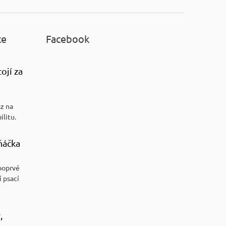
ce
Facebook
ojí za
az na
ilitu.
ňáčka
poprvé
í psací
,