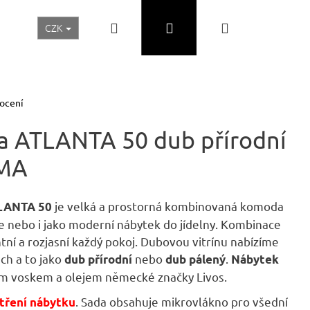
Hledat
Přihlášení
Nákupní
CZK
Realizace a inspirace
Akční ceny
Nábytek Skladem
košík
ocení
na ATLANTA 50 dub přírodní
MA
je velká a prostorná kombinovaná komoda
TLANTA 50
 nebo i jako moderní nábytek do jídelny. Kombinace
ntní a rozjasní každý pokoj. Dubovou vitrínu nabízíme
ch a to jako
nebo
.
dub přírodní
dub pálený
Nábytek
ím voskem a olejem německé značky Livos.
Následující
. Sada obsahuje mikrovlákno pro všední
tření nábytku