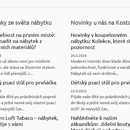
ky ze světa nábytku
Novinky u nás na Kost
elnost na prvním místě:
Novinky v koupelnovém
sadit na nábytek z
nábytku: Kolekce, které st
ních materiálů?
pozornost
5
20.3.2026
e už dávno není jen módním
Moderní interiér dnes klade důr
, ale stává se životním stylem.
jednoduchost, funkčnost a variab
e lidí přemýšlí, c...
Nábytek už není striktně...
 psací stůl pro prvňáčka
Dětský psací stůl pro prv
5
22.9.2025
aše dítě po prázdninách poprvé
Půjde vaše dítě po prázdninách 
 a ještě nemá svůj vlastní psací
do školy a ještě nemá svůj vlastn
nejvyšší čas...
stůl? Je nejvyšší čas...
n Loft Tabaco – nábytek,
Nahlédněte k našim
žije s vámi
zákazníkům: Jídelní kouty
které dýchají pohodou