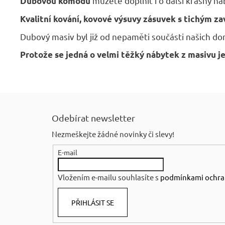
můžete doplnit i o další krásný ná
Dubovou komodu
Kvalitní kování, kovové výsuvy zásuvek s tichým z
Dubový masiv byl již od nepaměti součásti našich do
Protože se jedná o velmi těžký nábytek z masivu
je
Z
á
Odebírat newsletter
p
Nezmeškejte žádné novinky či slevy!
a
E-mail
t
í
Vložením e-mailu souhlasíte s
podmínkami ochra
PŘIHLÁSIT SE