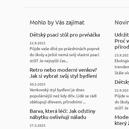
Mohlo by Vás zajímat
Novin
Dětský psací stůl pro prvňáčka
Udržit
Proč v
22.9.2025
přírod
Půjde vaše dítě po prázdninách poprvé
do školy a ještě nemá svůj vlastní psací
23.9.202
stůl? Je nejvyšší čas...
Ekologi
trendem
Retro nebo moderní venkov?
Stále víc
Jak si vybrat svůj styl bydlení
Dětský
30.5.2025
Venkovský styl bydlení je dnes
22.9.202
populárnější než kdy dřív. Lidé se rádi
Půjde v
obklopují dřevem, přírodními ...
do školy
stůl? Je 
Barva, která léčí: Jak odstíny
nábytku ovlivňují náladu
Moder
který 
27.5.2025