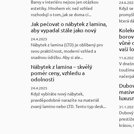
Barvy v interiéru nejsou jen otázkou
24.6.202
estetiky. Mnohem víc než vzhled
Když se 
rozhodují o tom, jak se doma cí...
promyšl
která d
Jak pečovat o nábytek z lamina,
aby vypadal stále jako nový
Kolek
borovi
24.4.2025
vůně d
Nábytek z lamina (LTD) je oblíbený pro
vaší l
svou praktičnost, moderní vzhled a
snadnou údržbu. Aby si ale...
11.6.202
V dnešn
Nábytek z lamina – skvělý
toužíme
poměr ceny, vzhledu a
načerpám
odolnosti
Dubov
24.4.2025
masiv
Když vybíráte nový nábytek,
luxus
pravděpodobně narazíte na materiál
zvaný lamino nebo LTD. Tento typ desk...
31.1.202
Dubový
prestiže
krásou, 