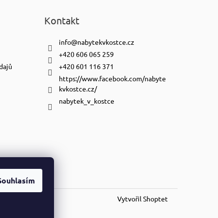
Kontakt
info
@
nabytekvkostce.cz
+420 606 065 259
dajů
+420 601 116 371
https://www.facebook.com/nabyte
kvkostce.cz/
nabytek_v_kostce
Souhlasím
Vytvořil Shoptet