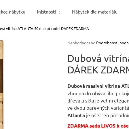
ekce nábytku
Místnosti
Nábytek dle materiálu
vá vitrína ATLANTA 50 dub přírodní DÁREK ZDARMA
Co potřebujete najít?
Průměrné
Neohodnoceno
Podrobnosti hodn
hodnocení
HLEDAT
produktu
Dubová vitrí
je
DÁREK ZDAR
0,0
z
5
Doporučujeme
hvězdiček.
Dubová masivní vitrína A
vhodná do obývacího pokoje
dřeva a skla je velmi elega
ve dvou barevných variantá
je ošetřen přírodn
Atlanta
ZDARMA sada LIVOS k oše