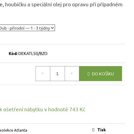
VICE SWEET HOME
je, houbičku
a
speciální olej pro opravu při případném
NÝM PROSTOREM
Kč
Kód:
DEKATL50/BZO
DO KOŠÍKU
k ošetření nábytku
v hodnotě 743 Kč
Tisk
kolekce Atlanta