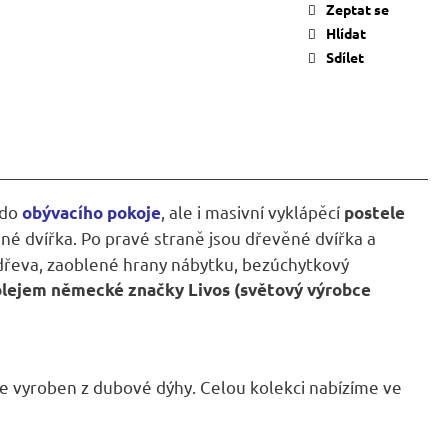
Zeptat se
Hlídat
Sdílet
do
, ale i masivní vyklápěcí
obývacího pokoje
postele
né dvířka. Po pravé straně jsou dřevěné dvířka a
 dřeva, zaoblené hrany nábytku, bezúchytkový
olejem
německé značky
Livos (světový výrobce
je vyroben z dubové dýhy. Celou kolekci nabízíme ve