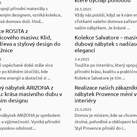
5
spojí přírodní materiály s
26.5.2025
eným designem, vzniká kolekce,
Vždy nás potěší, když se k nám v
ává domovu duši. Mod...
s fotkami vašeho domova zaříze
naším nábytkem. Je krásné ...
ce ROSITA z
cového masivu: Klid,
Kolekce Salvatore – masi
řeva a stylový design do
dubový nábytek s nadča
ožnice
elegancí
5
3.4.2025
í uspěchané době stále více
Toužíte po interiéru, který spoju
 po klidném útočišti, kde
přírodní krásu, kvalitu a praktičn
e energii a skutečně si ...
Kolekce Salvatore je tím ...
ý nábytek ARIZONA z
Realizace našich zákazník
u: krása masivního dubu v
nábytek Provence mění v
ním designu
interiéry
5
25.3.2025
 nábytek ARIZONA je symbolem
Domov je místem, kde se chceme
 a výjimečnosti. Vyniká přírodní
útulně, pohodlně a obklopeni kr
vysokou odolnost...
Styl Provence přináší do i...