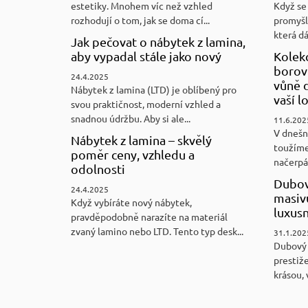
estetiky. Mnohem víc než vzhled
Když se 
rozhodují o tom, jak se doma cí...
promyšl
která d
Jak pečovat o nábytek z lamina,
aby vypadal stále jako nový
Kolek
borovi
24.4.2025
vůně d
Nábytek z lamina (LTD) je oblíbený pro
vaší l
svou praktičnost, moderní vzhled a
snadnou údržbu. Aby si ale...
11.6.202
V dnešn
Nábytek z lamina – skvělý
toužíme
poměr ceny, vzhledu a
načerpám
odolnosti
Dubov
24.4.2025
masiv
Když vybíráte nový nábytek,
luxus
pravděpodobně narazíte na materiál
zvaný lamino nebo LTD. Tento typ desk...
31.1.202
Dubový
prestiže
krásou, 