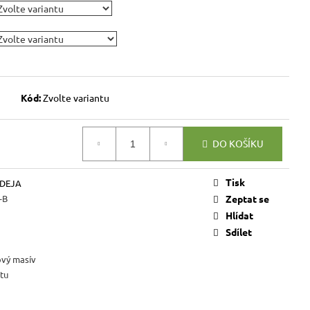
VICE SWEET HOME
NÝM PROSTOREM
Kč
Kód:
Zvolte variantu
DO KOŠÍKU
Tisk
 DEJA
-B
Zeptat se
Hlídat
Sdílet
ový masív
tu