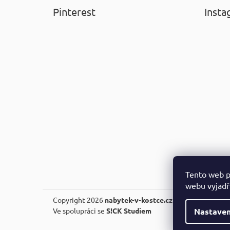
Pinterest
Insta
Tento web p
webu vyjadřu
Copyright 2026
nabytek-v-kostce.cz
. Všechna práva v
Nastaven
Ve spolupráci se
S!CK Studiem