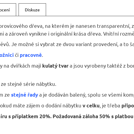
ocení
Diskuze
borovicového dřeva, na kterém je nanesen transparentní, z
 zároveň vynikne i originální krása dřeva. Vnitřní rozměr
ěvů. Je možné si vybrat ze dvou variant provedení, a to ša
či
.
ložnici
pracovně
y na dvířkách mají
a jsou vyrobeny taktéž z bor
kulatý tvar
ze stejné série nábytku.
ím ze
a je dodáván balený, spolu se všemi k
stejné řady
Pokud máte zájem o dodání nábytku
, je třeba
v celku
připo
ru s příplatkem 20%. Požadovaná záloha 50% s platbou na