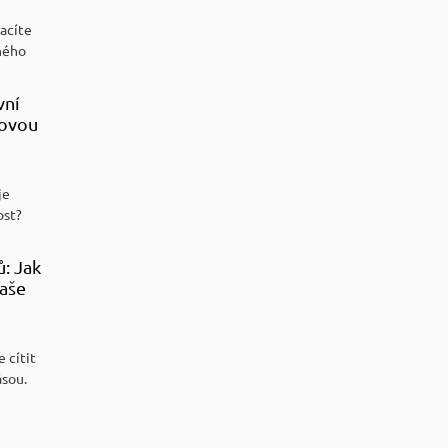
racíte
ného
vní
sovou
je
ost?
ů: Jak
aše
 cítit
ásou.