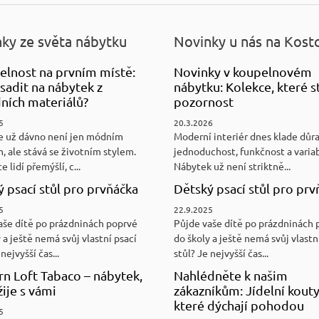
ky ze světa nábytku
Novinky u nás na Kost
elnost na prvním místě:
Novinky v koupelnovém
sadit na nábytek z
nábytku: Kolekce, které st
ních materiálů?
pozornost
5
20.3.2026
e už dávno není jen módním
Moderní interiér dnes klade důr
, ale stává se životním stylem.
jednoduchost, funkčnost a variab
e lidí přemýšlí, c...
Nábytek už není striktně...
 psací stůl pro prvňáčka
Dětský psací stůl pro prv
5
22.9.2025
aše dítě po prázdninách poprvé
Půjde vaše dítě po prázdninách 
 a ještě nemá svůj vlastní psací
do školy a ještě nemá svůj vlastn
nejvyšší čas...
stůl? Je nejvyšší čas...
n Loft Tabaco – nábytek,
Nahlédněte k našim
žije s vámi
zákazníkům: Jídelní kouty
které dýchají pohodou
5