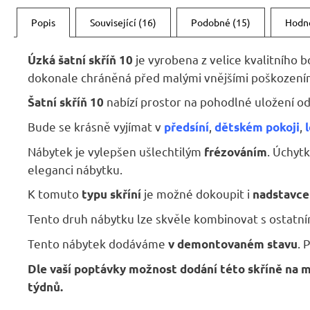
Popis
Související (16)
Podobné (15)
Hodn
je vyrobena z velice kvalitního 
Úzká šatní skříň 10
dokonale chráněná před malými vnějšími poškozeními a
nabízí prostor na pohodlné uložení od
Šatní skříň 10
Bude se krásně vyjímat v
,
,
předsíní
dětském pokoji
Nábytek je vylepšen ušlechtilým
. Úchytk
frézováním
eleganci nábytku.
K tomuto
je možné dokoupit i
typu skříní
nadstavce
Tento druh nábytku lze skvěle kombinovat s ostatn
Tento nábytek dodáváme
. 
v demontovaném stavu
Dle vaší poptávky možnost dodání této skříně na mí
týdnů.