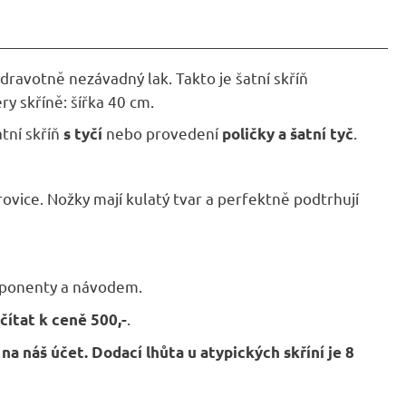
dravotně nezávadný lak. Takto je šatní skříň
y skříně: šířka 40 cm.
tní skříň
nebo provedení
.
s tyčí
poličky a šatní tyč
ovice. Nožky mají kulatý tvar a perfektně podtrhují
omponenty a návodem.
.
čítat k ceně 500,-
 náš účet. Dodací lhůta u atypických skříní je 8