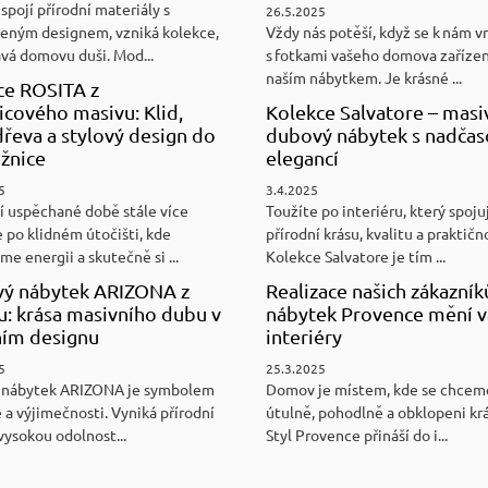
spojí přírodní materiály s
26.5.2025
eným designem, vzniká kolekce,
Vždy nás potěší, když se k nám v
ává domovu duši. Mod...
s fotkami vašeho domova zaříze
naším nábytkem. Je krásné ...
ce ROSITA z
cového masivu: Klid,
Kolekce Salvatore – masi
řeva a stylový design do
dubový nábytek s nadča
ožnice
elegancí
5
3.4.2025
í uspěchané době stále více
Toužíte po interiéru, který spoju
 po klidném útočišti, kde
přírodní krásu, kvalitu a praktičn
e energii a skutečně si ...
Kolekce Salvatore je tím ...
ý nábytek ARIZONA z
Realizace našich zákazník
u: krása masivního dubu v
nábytek Provence mění v
ním designu
interiéry
5
25.3.2025
 nábytek ARIZONA je symbolem
Domov je místem, kde se chceme
 a výjimečnosti. Vyniká přírodní
útulně, pohodlně a obklopeni kr
vysokou odolnost...
Styl Provence přináší do i...