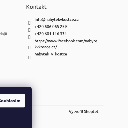
Kontakt
info
@
nabytekvkostce.cz
+420 606 065 259
dajů
+420 601 116 371
https://www.facebook.com/nabyte
kvkostce.cz/
nabytek_v_kostce
Souhlasím
Vytvořil Shoptet