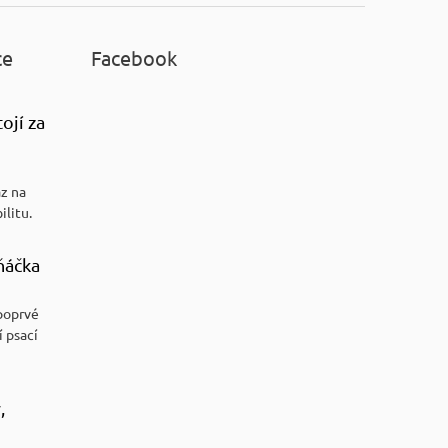
ce
Facebook
ojí za
az na
ilitu.
ňáčka
poprvé
í psací
,