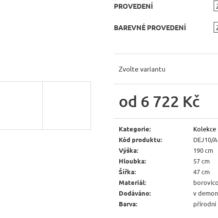
JÍDELNÍ ŽIDLE MEXICANA SIL25
RUSTIKÁLNÍ LA
PROVEDENÍ
BAX25 S ÚLOŽ
2 403 Kč
Původně:
2 670 Kč
6 048 Kč
BAREVNÉ PROVEDENÍ
Původně:
6 720 
Zvolte variantu
od
6 722 Kč
Měrná
cena:
Kategorie
:
Kolekce
Kód produktu
:
DEJ10/A
Výška
:
190 cm
Hloubka
:
57 cm
Šířka
:
47 cm
Materiál
:
borovic
Dodáváno
:
v demon
Barva
:
přírodní