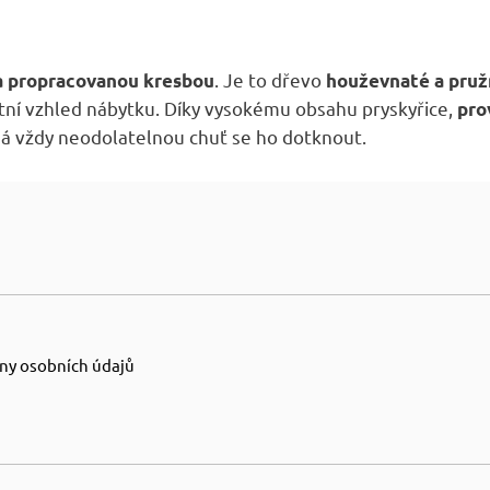
. Je to dřevo
a propracovanou kresbou
houževnaté a pru
tní vzhled nábytku. Díky vysokému obsahu pryskyřice,
pro
má vždy neodolatelnou chuť se ho dotknout.
ny osobních údajů