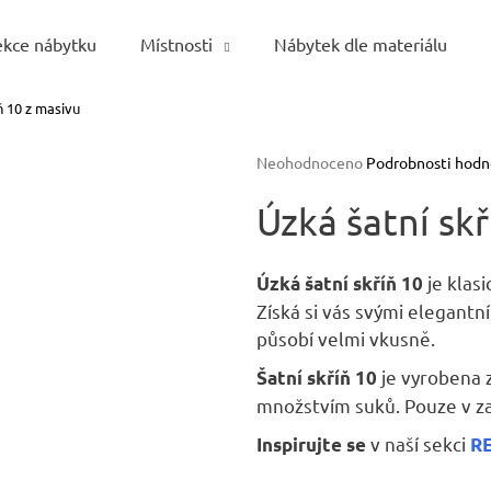
ekce nábytku
Místnosti
Nábytek dle materiálu
ň 10 z masivu
Co potřebujete najít?
Průměrné
Neohodnoceno
Podrobnosti hodn
hodnocení
HLEDAT
produktu
Úzká šatní skř
je
0,0
z
je klas
Úzká šatní skříň 10
5
Doporučujeme
Získá si vás svými elegantn
hvězdiček.
působí velmi vkusně.
je vyrobena 
Šatní skříň 10
množstvím suků. Pouze v zad
v naší sekci
Inspirujte se
R