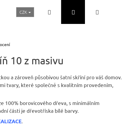
Hledat
Přihlášení
Nákupní
CZK
Realizace a inspirace
Akční ceny
Nábytek Skladem
košík
ocení
íň 10 z masivu
ickou a zároveň působivou šatní skříní pro váš domov.
ími tvary, které společně s kvalitním provedením,
ze 100% borovicového dřeva, s minimálním
ní části je dřevotříska bílé barvy.
Následující
.
EALIZACE