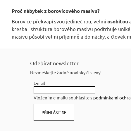
Proč nábytek z borovicového masivu?
Borovice překvapí svou jedinečnou, velmi
osobitou 
kresba i struktura borového masivu podtrhuje uniká
masivu působí velmi příjemně a domácky, a člověk 
Z
á
Odebírat newsletter
p
Nezmeškejte žádné novinky či slevy!
a
E-mail
t
í
Vložením e-mailu souhlasíte s
podmínkami ochra
PŘIHLÁSIT SE