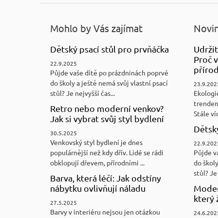
Mohlo by Vás zajímat
Novin
Dětský psací stůl pro prvňáčka
Udržit
Proč v
22.9.2025
přírod
Půjde vaše dítě po prázdninách poprvé
do školy a ještě nemá svůj vlastní psací
23.9.202
stůl? Je nejvyšší čas...
Ekologi
trendem
Retro nebo moderní venkov?
Stále víc
Jak si vybrat svůj styl bydlení
Dětský
30.5.2025
Venkovský styl bydlení je dnes
22.9.202
populárnější než kdy dřív. Lidé se rádi
Půjde v
obklopují dřevem, přírodními ...
do školy
stůl? Je 
Barva, která léčí: Jak odstíny
nábytku ovlivňují náladu
Moder
který 
27.5.2025
Barvy v interiéru nejsou jen otázkou
24.6.202