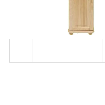
RUSTIKÁLNÍ ŽIDLE SWEET HOME SIL25
2 601 Kč
Původně:
2 890 Kč