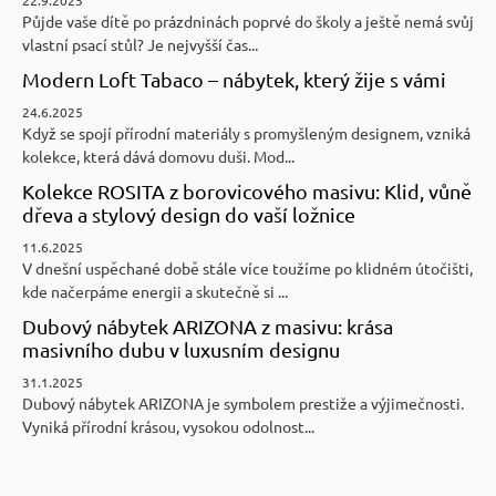
Půjde vaše dítě po prázdninách poprvé do školy a ještě nemá svůj
vlastní psací stůl? Je nejvyšší čas...
Modern Loft Tabaco – nábytek, který žije s vámi
24.6.2025
Když se spojí přírodní materiály s promyšleným designem, vzniká
kolekce, která dává domovu duši. Mod...
Kolekce ROSITA z borovicového masivu: Klid, vůně
dřeva a stylový design do vaší ložnice
11.6.2025
V dnešní uspěchané době stále více toužíme po klidném útočišti,
kde načerpáme energii a skutečně si ...
Dubový nábytek ARIZONA z masivu: krása
masivního dubu v luxusním designu
31.1.2025
Dubový nábytek ARIZONA je symbolem prestiže a výjimečnosti.
Vyniká přírodní krásou, vysokou odolnost...