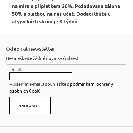
na míru s příplatkem 20%. Požadovaná záloha
50% s platbou na náš účet. Dodací lhůta u
atypických skříní je 8 týdnů.
Z
á
Odebírat newsletter
p
Nezmeškejte žádné novinky či slevy!
a
E-mail
t
í
Vložením e-mailu souhlasíte s
podmínkami ochrany
osobních údajů
PŘIHLÁSIT SE