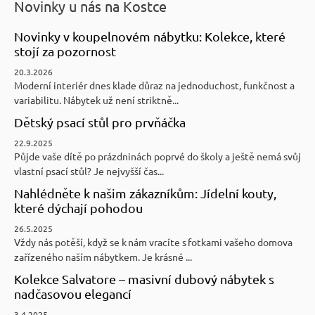
Novinky u nás na Kostce
Novinky v koupelnovém nábytku: Kolekce, které
stojí za pozornost
20.3.2026
Moderní interiér dnes klade důraz na jednoduchost, funkčnost a
variabilitu. Nábytek už není striktně...
Dětský psací stůl pro prvňáčka
22.9.2025
Půjde vaše dítě po prázdninách poprvé do školy a ještě nemá svůj
vlastní psací stůl? Je nejvyšší čas...
Nahlédněte k našim zákazníkům: Jídelní kouty,
které dýchají pohodou
26.5.2025
Vždy nás potěší, když se k nám vracíte s fotkami vašeho domova
zařízeného naším nábytkem. Je krásné ...
Kolekce Salvatore – masivní dubový nábytek s
nadčasovou elegancí
3.4.2025