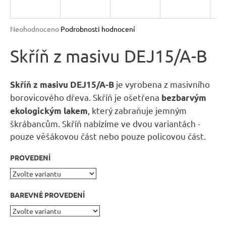
n
a
Průměrné
Neohodnoceno
Podrobnosti hodnocení
j
hodnocení
produktu
Skříň z masivu DEJ15/A-B
í
je
t
0,0
?
z
je vyrobena z masivního
Skříň z masivu DEJ15/A-B
5
borovicového dřeva. Skříň je ošetřena
bezbarvým
hvězdiček.
, který zabraňuje jemným
ekologickým lakem
škrábancům. Skříň nabízíme ve dvou variantách -
pouze věšákovou část nebo pouze policovou část.
HLEDAT
PROVEDENÍ
D
o
BAREVNÉ PROVEDENÍ
p
o