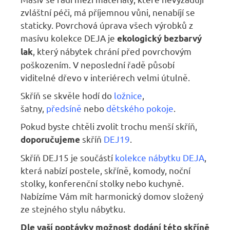
zvláštní péči, má příjemnou vůni, nenabíjí se
staticky. Povrchová úprava všech výrobků z
masívu kolekce DEJA je
ekologický bezbarvý
, který nábytek chrání před povrchovým
lak
poškozením. V neposlední řadě působí
viditelné dřevo v interiérech velmi útulně.
Skříň se skvěle hodí do
ložnice
,
šatny,
předsíně
nebo
dětského pokoje
.
Pokud byste chtěli zvolit trochu menší skříň,
skříň
DEJ19
.
doporučujeme
Skříň DEJ15 je součástí
kolekce nábytku DEJA
,
která nabízí postele, skříně, komody, noční
stolky, konferenční stolky nebo kuchyně.
Nabízíme Vám mít harmonický domov složený
ze stejného stylu nábytku.
Dle vaší poptávky možnost dodání této skříně