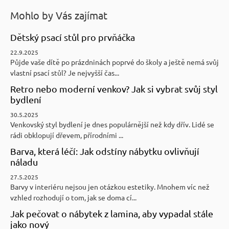
Mohlo by Vás zajímat
Dětský psací stůl pro prvňáčka
22.9.2025
Půjde vaše dítě po prázdninách poprvé do školy a ještě nemá svůj
vlastní psací stůl? Je nejvyšší čas...
Retro nebo moderní venkov? Jak si vybrat svůj styl
bydlení
30.5.2025
Venkovský styl bydlení je dnes populárnější než kdy dřív. Lidé se
rádi obklopují dřevem, přírodními ...
Barva, která léčí: Jak odstíny nábytku ovlivňují
náladu
27.5.2025
Barvy v interiéru nejsou jen otázkou estetiky. Mnohem víc než
vzhled rozhodují o tom, jak se doma cí...
Jak pečovat o nábytek z lamina, aby vypadal stále
jako nový