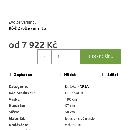
r
u
č
Zvolte variantu
u
Kód:
Zvolte variantu
j
e
od
7 922 Kč
m
e
Měrná
DO KOŠÍKU
cena:
DŘEVĚNÝ
TABURET
Zeptat se
Hlídat
Sdílet
MEXICANA
SIL02
Kategorie
:
Kolekce DEJA
40X40
CM
Kód produktu
:
DEJ15/A-B
Výška
:
190 cm
1
134
Hloubka
:
57 cm
Kč
Šířka
:
58 cm
Původně:
Materiál
:
borovicový masív
1
Dodáváno
:
v demontu
260