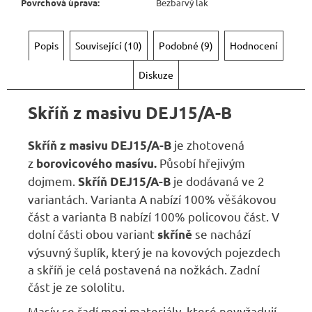
Kč
Povrchová úprava
:
Bezbarvý lak
Popis
Související (10)
Podobné (9)
Hodnocení
Diskuze
Skříň z masivu DEJ15/A-B
je zhotovená
Skříň z masivu DEJ15/A-B
z
Působí hřejivým
borovicového masívu.
dojmem.
je dodávaná ve 2
S
kříň DEJ15/A-B
variantách. Varianta A nabízí 100% věšákovou
část a varianta B nabízí 100% policovou část. V
dolní části obou variant
se nachází
skříně
výsuvný šuplík, který je na kovových pojezdech
a skříň je celá postavená na nožkách. Zadní
část je ze sololitu.
Masív se řadí mezi materiály, které nevyžadují