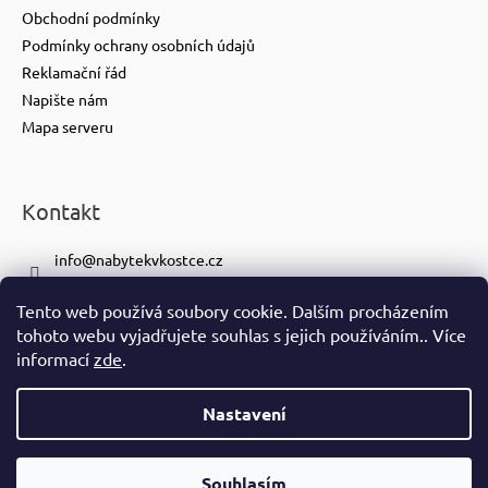
Obchodní podmínky
Podmínky ochrany osobních údajů
Reklamační řád
Napište nám
Mapa serveru
Kontakt
info
@
nabytekvkostce.cz
+420 606 065 259
Tento web používá soubory cookie. Dalším procházením
+420 601 116 371
tohoto webu vyjadřujete souhlas s jejich používáním.. Více
https://www.facebook.com/nabytekvkostce.cz/
informací
zde
.
nabytek_v_kostce
Nastavení
Vytvořil Shoptet
Copyright 2026
nabytek-v-kostce.cz
. Všechna práva vyhrazena.
Souhlasím
Ve spolupráci se
S!CK Studiem