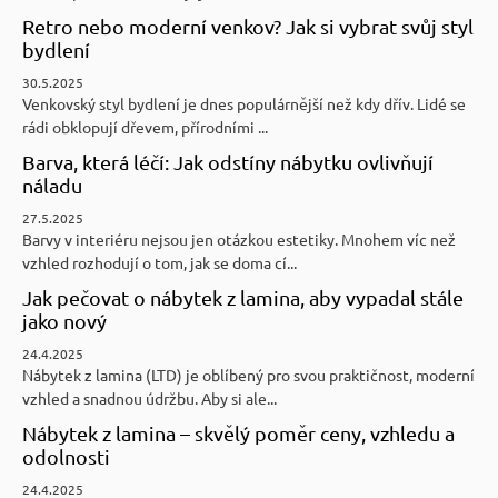
Retro nebo moderní venkov? Jak si vybrat svůj styl
bydlení
30.5.2025
Venkovský styl bydlení je dnes populárnější než kdy dřív. Lidé se
rádi obklopují dřevem, přírodními ...
Barva, která léčí: Jak odstíny nábytku ovlivňují
náladu
27.5.2025
Barvy v interiéru nejsou jen otázkou estetiky. Mnohem víc než
vzhled rozhodují o tom, jak se doma cí...
Jak pečovat o nábytek z lamina, aby vypadal stále
jako nový
24.4.2025
Nábytek z lamina (LTD) je oblíbený pro svou praktičnost, moderní
vzhled a snadnou údržbu. Aby si ale...
Nábytek z lamina – skvělý poměr ceny, vzhledu a
odolnosti
24.4.2025