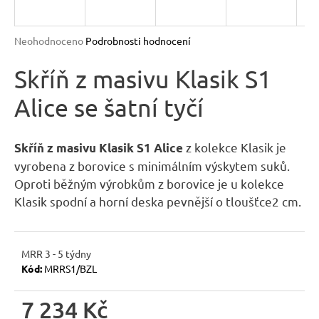
R
n
a
M
Průměrné
Neohodnoceno
Podrobnosti hodnocení
j
hodnocení
A
produktu
Skříň z masivu Klasik S1
í
je
t
Alice se šatní tyčí
0,0
?
z
5
hvězdiček.
z kolekce Klasik je
Skříň z masivu Klasik S1 Alice
vyrobena z borovice s minimálním výskytem suků.
Oproti běžným výrobkům z borovice je u kolekce
HLEDAT
Klasik spodní a horní deska pevnější o tloušťce2 cm.
MRR 3 - 5 týdny
D
Kód:
MRRS1/BZL
o
p
7 234 Kč
o