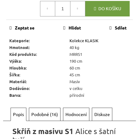
r
Měrná
DO KOŠÍKU
u
cena:
č
u
Zeptat se
Hlídat
Sdílet
j
e
Kategorie
:
Kolekce KLASIK
m
Hmotnost
:
40 kg
e
Kód produktu
:
MRRS1
Výška
:
190 cm
Hloubka
:
60 cm
RUSTIKÁLNÍ
Šířka
:
45 cm
ŽIDLE
Materiál
:
Masiv
SWEET
HOME
Dodáváno
:
v celku
SIL25
Barva
:
přírodní
2
601
Kč
Popis
Podobné (16)
Hodnocení
Diskuze
Původně:
2
890
Skříň z masivu S1
Alice s šatní
Kč