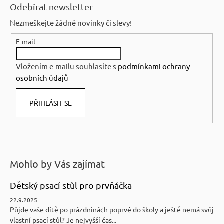
á
Odebírat newsletter
p
Nezmeškejte žádné novinky či slevy!
a
E-mail
t
í
Vložením e-mailu souhlasíte s
podmínkami ochrany
osobních údajů
PŘIHLÁSIT SE
Mohlo by Vás zajímat
Dětský psací stůl pro prvňáčka
22.9.2025
Půjde vaše dítě po prázdninách poprvé do školy a ještě nemá svůj
vlastní psací stůl? Je nejvyšší čas...