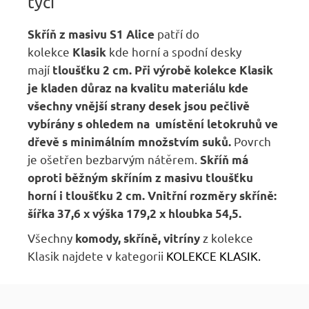
tyčí
patří do
Skříň z masivu S1 Alice
kolekce
kde horní a spodní desky
Klasik
mají
tloušťku 2 cm.
Při výrobě kolekce Klasik
je kladen důraz na kvalitu materiálu kde
všechny vnější strany desek jsou pečlivě
vybírány s ohledem na umístění letokruhů ve
Povrch
dřevě s minimálním množstvím suků.
je ošetřen bezbarvým nátěrem.
Skříň má
oproti běžným skříním z masivu tloušťku
horní i tloušťku 2 cm. Vnitřní rozměry skříně:
šířka 37,6 x výška 179,2 x hloubka 54,5.
Všechny
z kolekce
komody, skříně, vitríny
Klasik najdete v kategorii
KOLEKCE KLASIK
.
Z