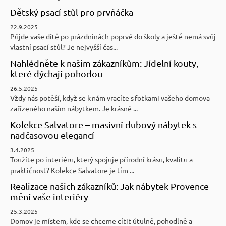
Dětský psací stůl pro prvňáčka
22.9.2025
Půjde vaše dítě po prázdninách poprvé do školy a ještě nemá svůj
vlastní psací stůl? Je nejvyšší čas...
Nahlédněte k našim zákazníkům: Jídelní kouty,
které dýchají pohodou
26.5.2025
Vždy nás potěší, když se k nám vracíte s fotkami vašeho domova
zařízeného naším nábytkem. Je krásné ...
Kolekce Salvatore – masivní dubový nábytek s
nadčasovou elegancí
3.4.2025
Toužíte po interiéru, který spojuje přírodní krásu, kvalitu a
praktičnost? Kolekce Salvatore je tím ...
Realizace našich zákazníků: Jak nábytek Provence
mění vaše interiéry
25.3.2025
Domov je místem, kde se chceme cítit útulně, pohodlně a