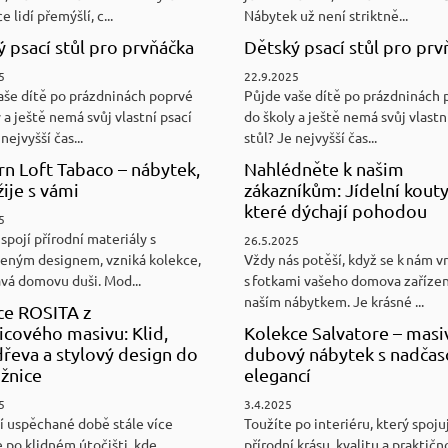
e lidí přemýšlí, c...
Nábytek už není striktně...
 psací stůl pro prvňáčka
Dětský psací stůl pro prv
5
22.9.2025
aše dítě po prázdninách poprvé
Půjde vaše dítě po prázdninách 
 a ještě nemá svůj vlastní psací
do školy a ještě nemá svůj vlastn
nejvyšší čas...
stůl? Je nejvyšší čas...
n Loft Tabaco – nábytek,
Nahlédněte k našim
žije s vámi
zákazníkům: Jídelní kouty
které dýchají pohodou
5
spojí přírodní materiály s
26.5.2025
eným designem, vzniká kolekce,
Vždy nás potěší, když se k nám v
ává domovu duši. Mod...
s fotkami vašeho domova zaříze
naším nábytkem. Je krásné ...
ce ROSITA z
cového masivu: Klid,
Kolekce Salvatore – masi
řeva a stylový design do
dubový nábytek s nadča
ožnice
elegancí
5
3.4.2025
í uspěchané době stále více
Toužíte po interiéru, který spoju
 po klidném útočišti, kde
přírodní krásu, kvalitu a praktičn