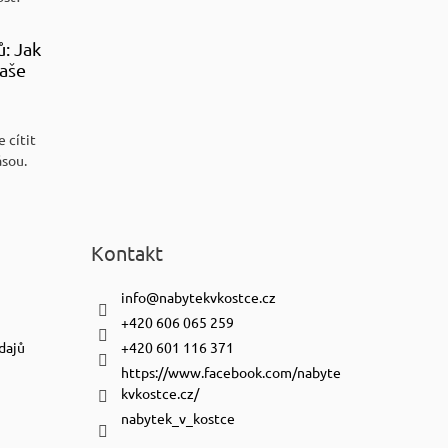
ů: Jak
aše
 cítit
ásou.
Kontakt
info
@
nabytekvkostce.cz
+420 606 065 259
dajů
+420 601 116 371
https://www.facebook.com/nabyte
kvkostce.cz/
nabytek_v_kostce