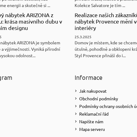
e energii a skutečně si ...
Kolekce Salvatore je tím ...
ý nábytek ARIZONA z
Realizace našich zákazník
u: krása masivního dubu v
nábytek Provence mění v
ním designu
interiéry
5
25.3.2025
 nábytek ARIZONA je symbolem
Domov je místem, kde se chceme
 a výjimečnosti. Vyniká přírodní
útulně, pohodlně a obklopeni kr
vysokou odolnost...
Styl Provence přináší do i...
gram
Informace
Jak nakupovat
Obchodní podmínky
Podmínky ochrany osobních ú
Reklamační řád
Napište nám
Mapa serveru