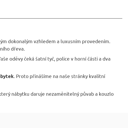
 svým dokonalým vzhledem a luxusním provedením.
vního dřeva.
e oděvy čeká šatní tyč, police v horní části a dva
. Proto přinášíme na naše stránky kvalitní
ábytek
 který nábytku daruje nezaměnitelný půvab a kouzlo