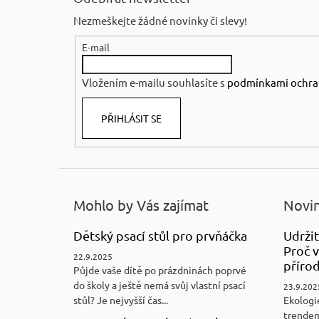
p
Nezmeškejte žádné novinky či slevy!
a
E-mail
t
í
Vložením e-mailu souhlasíte s
podmínkami ochra
PŘIHLÁSIT SE
Mohlo by Vás zajímat
Novin
Dětský psací stůl pro prvňáčka
Udržit
Proč v
22.9.2025
přírod
Půjde vaše dítě po prázdninách poprvé
do školy a ještě nemá svůj vlastní psací
23.9.202
stůl? Je nejvyšší čas...
Ekologi
trendem