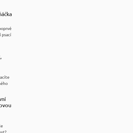
ňáčka
poprvé
í psací
,
racíte
ného
vní
sovou
je
ost?