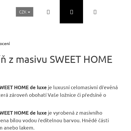
Hledat
Přihlášení
Nákupní
CZK
Realizace a inspirace
Akční ceny
Nábytek Skladem
košík
ocení
kříň z masivu SWEET HOME
je luxusní celomasivní dřevěná
 SWEET HOME de luxe
která zároveň obohatí Vaše ložnice či předsíně o
je vyrobená z masivního
 SWEET HOME de luxe
Následující
ena bílou vodou ředitelnou barvou. Hnědé části
m anebo lakem.