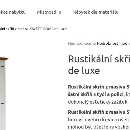
ekce nábytku
Místnosti
Nábytek dle materiálu
ální skříň z masivu SWEET HOME de luxe
Co potřebujete najít?
Průměrné
Neohodnoceno
Podrobnosti hodn
hodnocení
HLEDAT
produktu
Rustikální s
je
de luxe
0,0
z
5
Doporučujeme
hvězdiček.
Rustikální skříň z masivu
, 
šatní skříň
s tyčí a policí
dokonalý estetický zážitek.
Rustikální skříň z masivu
borovicového dřeva a ošetř
mohou být ošetřeny voske