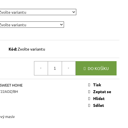
VICE SWEET HOME
NÝM PROSTOREM
Kč
Kód:
Zvolte variantu
DO KOŠÍKU
Tisk
 SWEET HOME
22ADZ/BH
Zeptat se
Hlídat
Sdílet
ový masív