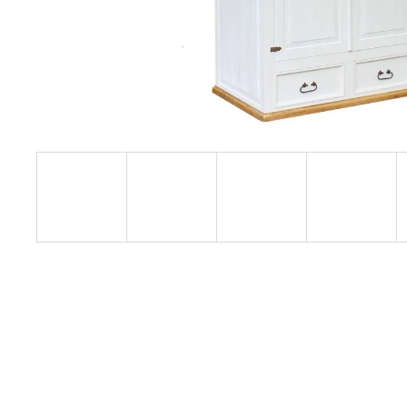
RUSTIKÁLNÍ ŽIDLE SWEET HOME SIL25
2 601 Kč
Původně:
2 890 Kč