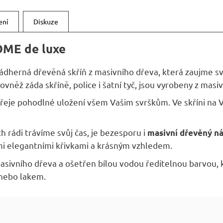
A
ení
Diskuze
OME de luxe
ádherná dřevěná skříň z masivního dřeva, která zaujme
vněž záda skříně, police i šatní tyč, jsou vyrobeny z masi
eje pohodlné uložení všem Vašim svrškům. Ve skříni na Vaš
h rádi trávíme svůj čas, je bezesporu i
masivní dřevěný n
i elegantními křivkami a krásným vzhledem.
asivního dřeva a ošetřen bílou vodou ředitelnou barvou,
nebo lakem.