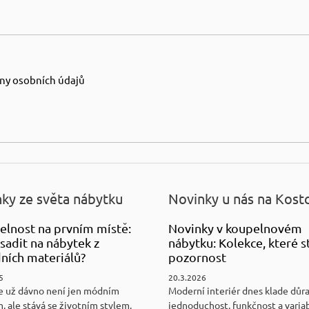
ny osobních údajů
ky ze světa nábytku
Novinky u nás na Kost
elnost na prvním místě:
Novinky v koupelnovém
sadit na nábytek z
nábytku: Kolekce, které st
ních materiálů?
pozornost
5
20.3.2026
e už dávno není jen módním
Moderní interiér dnes klade důr
, ale stává se životním stylem.
jednoduchost, funkčnost a variab