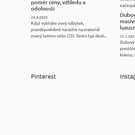
poměr ceny, vzhledu a
načerpám
odolnosti
Dubov
24.4.2025
masiv
Když vybíráte nový nábytek,
luxus
pravděpodobně narazíte na materiál
zvaný lamino nebo LTD. Tento typ desk...
31.1.202
Dubový
prestiže
krásou, 
Pinterest
Insta