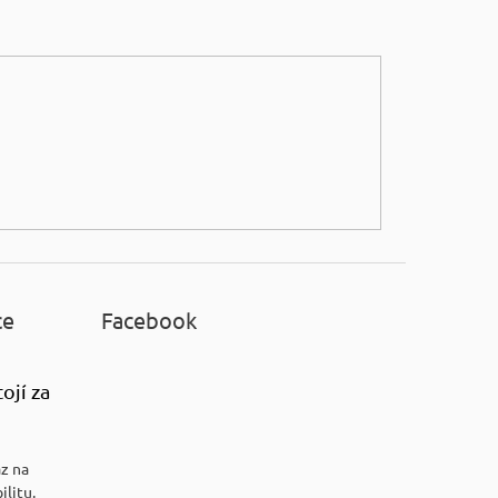
ce
Facebook
ojí za
az na
ilitu.