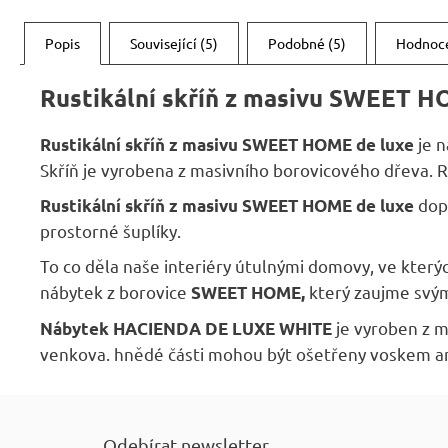
Popis
Související (5)
Podobné (5)
Hodnoc
Rustikální skříň z masivu SWEET H
je n
Rustikální skříň z masivu SWEET HOME de luxe
Skříň je vyrobena z masivního borovicového dřeva. Ro
dopř
Rustikální skříň z masivu SWEET HOME de luxe
prostorné šuplíky.
To co děla naše interiéry útulnými domovy, ve kterýc
nábytek z borovice
který zaujme svým
SWEET HOME,
je vyroben z m
Nábytek HACIENDA DE LUXE WHITE
venkova. hnědé části mohou být ošetřeny voskem a
Z
á
Odebírat newsletter