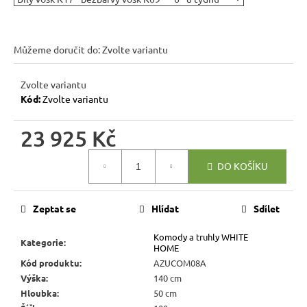
r
u
č
Můžeme doručit do:
Zvolte variantu
u
j
Zvolte variantu
e
Kód:
Zvolte variantu
m
e
23 925 Kč
Měrná
BUKOVÁ
DO KOŠÍKU
cena:
STOLIČKA
Z
MASIVU
MET
Zeptat se
Hlídat
Sdílet
TAB08
ŠTOKRLE
Komody a truhly WHITE
Kategorie
:
HOME
580
Kč
Kód produktu
:
AZUCOM08A
Výška
:
140 cm
Hloubka
:
50 cm