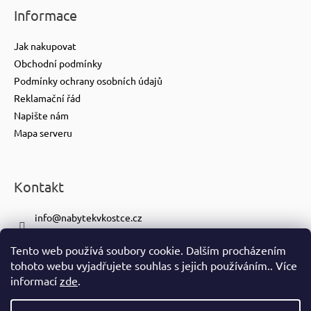
Informace
Jak nakupovat
Obchodní podmínky
Podmínky ochrany osobních údajů
Reklamační řád
Napište nám
Mapa serveru
Kontakt
info
@
nabytekvkostce.cz
+420 606 065 259
Tento web používá soubory cookie. Dalším procházením
+420 601 116 371
tohoto webu vyjadřujete souhlas s jejich používáním.. Více
https://www.facebook.com/nabytekvkostce.cz/
informací
zde
.
nabytek_v_kostce