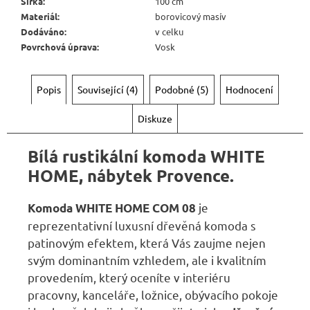
Šířka
:
100 cm
Materiál
:
borovicový masív
Dodáváno
:
v celku
Povrchová úprava
:
Vosk
Popis
Související (4)
Podobné (5)
Hodnocení
Diskuze
Bílá rustikální komoda WHITE
HOME, nábytek Provence.
je
Komoda
WHITE HOME
COM 08
reprezentativní luxusní dřevěná komoda s
patinovým efektem, která Vás zaujme nejen
svým dominantním vzhledem, ale i kvalitním
provedením, který oceníte v interiéru
pracovny, kanceláře, ložnice, obývacího pokoje