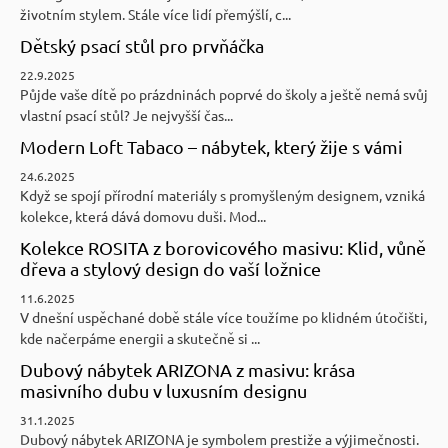
životním stylem. Stále více lidí přemýšlí, c...
Dětský psací stůl pro prvňáčka
22.9.2025
Půjde vaše dítě po prázdninách poprvé do školy a ještě nemá svůj
vlastní psací stůl? Je nejvyšší čas...
Modern Loft Tabaco – nábytek, který žije s vámi
24.6.2025
Když se spojí přírodní materiály s promyšleným designem, vzniká
kolekce, která dává domovu duši. Mod...
Kolekce ROSITA z borovicového masivu: Klid, vůně
dřeva a stylový design do vaší ložnice
11.6.2025
V dnešní uspěchané době stále více toužíme po klidném útočišti,
kde načerpáme energii a skutečně si ...
Dubový nábytek ARIZONA z masivu: krása
masivního dubu v luxusním designu
31.1.2025
Dubový nábytek ARIZONA je symbolem prestiže a výjimečnosti.