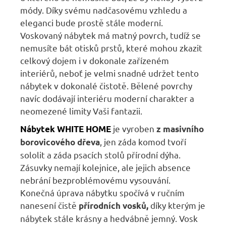
módy. Díky svému nadčasovému vzhledu a
eleganci bude prostě stále moderní.
Voskovaný nábytek má matný povrch, tudíž se
nemusíte bát otisků prstů, které mohou zkazit
celkový dojem i v dokonale zařízeném
interiérů, neboť je velmi snadné udržet tento
nábytek v dokonalé čistotě. Bělené povrchy
navíc dodávají interiéru moderní charakter a
neomezené limity Vaši fantazii.
je vyroben
Nábytek WHITE HOME
z masivního
, jen záda komod tvoří
borovicového dřeva
sololit a záda psacích stolů přírodní dýha.
Zásuvky nemají kolejnice, ale jejich absence
nebrání bezproblémovému vysouvání.
Konečná úprava nábytku spočívá v ručním
nanesení čistě
díky kterým je
přírodních vosků,
nábytek stále krásny a hedvábně jemný. Vosk