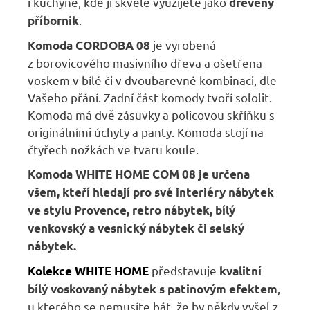
i kuchyně, kde ji skvěle využijete jako
dřevěný
.
příbornik
je vyrobená
K
omoda CORDOBA
08
z borovicového masivního dřeva a ošetřena
voskem v bílé či v dvoubarevné kombinaci, dle
Vašeho přání. Zadní část komody tvoří sololit.
Komoda má dvě zásuvky a policovou skříňku s
originálními úchyty a panty. Komoda stojí na
čtyřech nožkách ve tvaru koule.
Komoda
WHITE HOME
COM 08
je určena
všem, kteří hledají pro své interiéry nábytek
ve stylu Provence, retro nábytek, bílý
venkovský a vesnický nábytek či selský
nábytek.
představuje
Kolekce WHITE HOME
kvalitní
,
bílý voskovaný nábytek s patinovým efektem
u kterého se nemusíte bát, že by někdy vyšel z