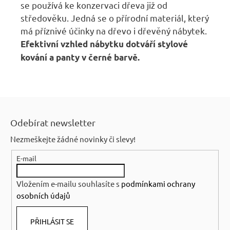
se používá ke konzervaci dřeva již od
středověku. Jedná se o přírodní materiál, který
má příznivé účinky na dřevo i dřevěný nábytek.
Efektivní vzhled nábytku dotváří stylové
kování a panty v černé barvě.
Z
á
Odebírat newsletter
p
Nezmeškejte žádné novinky či slevy!
a
E-mail
t
í
Vložením e-mailu souhlasíte s
podmínkami ochrany
osobních údajů
PŘIHLÁSIT SE