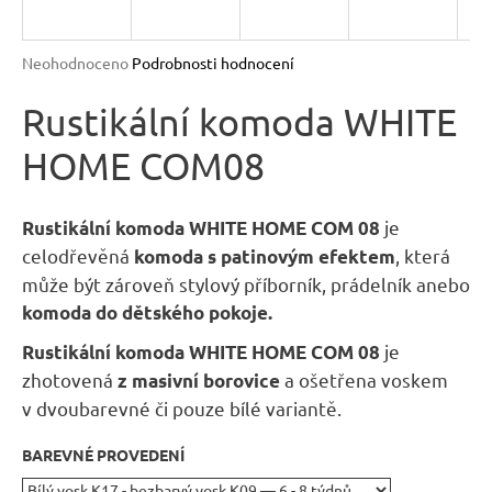
R
n
a
M
Průměrné
Neohodnoceno
Podrobnosti hodnocení
j
hodnocení
A
produktu
Rustikální komoda WHITE
í
je
t
HOME COM08
0,0
?
z
5
hvězdiček.
je
Rustikální komoda WHITE HOME COM 08
celodřevěná
, která
komoda s patinovým efektem
může být zároveň stylový příborník, prádelník anebo
HLEDAT
komoda do dětského pokoje.
je
Rustikální komoda WHITE HOME COM 08
zhotovená
a ošetřena voskem
z masivní borovice
D
v dvoubarevné či pouze bílé variantě.
o
p
BAREVNÉ PROVEDENÍ
o