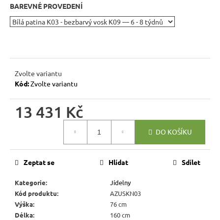
r
BAREVNÉ PROVEDENÍ
u
č
u
j
e
m
Zvolte variantu
Kód:
Zvolte variantu
e
13 431 Kč
RUSTIKÁLNÍ
JÍDELNÍ
Měrná
STŮL
DO KOŠÍKU
cena:
SWEET
HOME
MES1
Zeptat se
Hlídat
Sdílet
7
344
Kategorie
:
Jídelny
Kč
Kód produktu
:
AZUSKN03
Původně:
8
Výška
:
76 cm
160
Délka
:
160 cm