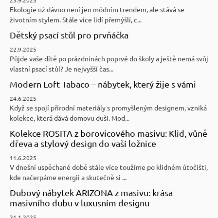
Ekologie už dávno není jen módním trendem, ale stává se
životním stylem. Stále více lidí přemýšlí, c...
Dětský psací stůl pro prvňáčka
22.9.2025
Půjde vaše dítě po prázdninách poprvé do školy a ještě nemá svůj
vlastní psací stůl? Je nejvyšší čas...
Modern Loft Tabaco – nábytek, který žije s vámi
24.6.2025
Když se spojí přírodní materiály s promyšleným designem, vzniká
kolekce, která dává domovu duši. Mod...
Kolekce ROSITA z borovicového masivu: Klid, vůně
dřeva a stylový design do vaší ložnice
11.6.2025
V dnešní uspěchané době stále více toužíme po klidném útočišti,
kde načerpáme energii a skutečně si ...
Dubový nábytek ARIZONA z masivu: krása
masivního dubu v luxusním designu
31.1.2025