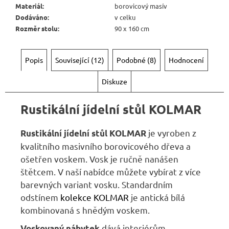
Kč
Materiál
:
borovicový masív
Dodáváno
:
v celku
Rozměr stolu
:
90 x 160 cm
Popis
Související (12)
Podobné (8)
Hodnocení
Diskuze
Rustikální jídelní stůl KOLMAR
je vyroben z
Rustikální jídelní stůl KOLMAR
kvalitního masivního borovicového dřeva a
ošetřen voskem. Vosk je ručně nanášen
štětcem. V naší nabídce můžete vybírat z více
barevných variant vosku. Standardním
odstínem
kolekce KOLMAR
je antická bílá
kombinovaná s hnědým voskem.
dává interiérům
Voskovaný nábytek