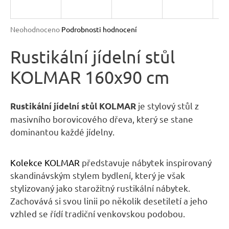
R
n
a
M
Průměrné
Neohodnoceno
Podrobnosti hodnocení
j
hodnocení
A
produktu
Rustikální jídelní stůl
í
je
t
KOLMAR 160x90 cm
0,0
?
z
5
hvězdiček.
je stylový stůl z
Rustikální jídelní stůl KOLMAR
masivního borovicového dřeva, který se stane
dominantou každé jídelny.
HLEDAT
Kolekce KOLMAR
představuje nábytek inspirovaný
skandinávským stylem bydlení, který je však
D
stylizovaný jako starožitný rustikální nábytek.
o
Zachovává si svou linii po několik desetiletí a jeho
p
vzhled se řídí tradiční venkovskou podobou.
o