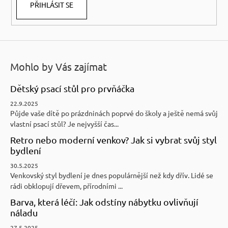
PŘIHLÁSIT SE
Mohlo by Vás zajímat
Dětský psací stůl pro prvňáčka
22.9.2025
Půjde vaše dítě po prázdninách poprvé do školy a ještě nemá svůj
vlastní psací stůl? Je nejvyšší čas...
Retro nebo moderní venkov? Jak si vybrat svůj styl
bydlení
30.5.2025
Venkovský styl bydlení je dnes populárnější než kdy dřív. Lidé se
rádi obklopují dřevem, přírodními ...
Barva, která léčí: Jak odstíny nábytku ovlivňují
náladu
27.5.2025