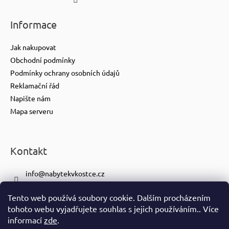
Informace
Jak nakupovat
Obchodní podmínky
Podmínky ochrany osobních údajů
Reklamační řád
Napište nám
Mapa serveru
Kontakt
info
@
nabytekvkostce.cz
+420 606 065 259
Tento web používá soubory cookie. Dalším procházením
+420 601 116 371
tohoto webu vyjadřujete souhlas s jejich používáním.. Více
https://www.facebook.com/nabytekvkostce.cz/
informací
zde
.
nabytek_v_kostce