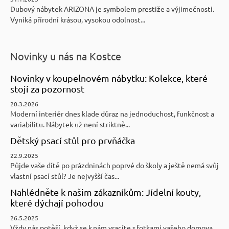
Dubový nábytek ARIZONA je symbolem prestiže a výjimečnosti.
Vyniká přírodní krásou, vysokou odolnost...
Novinky u nás na Kostce
Novinky v koupelnovém nábytku: Kolekce, které
stojí za pozornost
20.3.2026
Moderní interiér dnes klade důraz na jednoduchost, funkčnost a
variabilitu. Nábytek už není striktně...
Dětský psací stůl pro prvňáčka
22.9.2025
Půjde vaše dítě po prázdninách poprvé do školy a ještě nemá svůj
vlastní psací stůl? Je nejvyšší čas...
Nahlédněte k našim zákazníkům: Jídelní kouty,
které dýchají pohodou
26.5.2025
Vždy nás potěší, když se k nám vracíte s fotkami vašeho domova