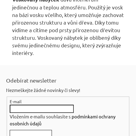
jedinečnou a teplou atmosféru. Použitý je vosk
na bázi vosku včelího, který umožňuje zachovat
přirozenou strukturu a vůni dřeva. Díky tomu
vidíme a cítíme pod prsty přirozenou dřevitou
strukturu. Voskovaný nábytek je oblíbený díky
svému jedinečnému designu, který zvýrazňuje
interiéry.
Z
á
Odebírat newsletter
p
Nezmeškejte žádné novinky či slevy!
a
E-mail
t
í
Vložením e-mailu souhlasíte s
podmínkami ochrany
osobních údajů