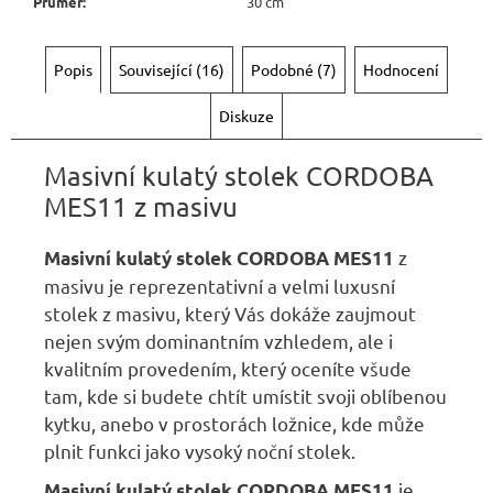
Průměr
:
30 cm
Popis
Související (16)
Podobné (7)
Hodnocení
Diskuze
Masivní kulatý stolek CORDOBA
MES11 z masivu
z
Masivní kulatý stolek CORDOBA MES11
masivu je reprezentativní a velmi luxusní
stolek z masivu, který Vás dokáže zaujmout
nejen svým dominantním vzhledem, ale i
kvalitním provedením, který oceníte všude
tam, kde si budete chtít umístit svoji oblíbenou
kytku, anebo v prostorách ložnice, kde může
plnit funkci jako vysoký noční stolek.
je
Masivní kulatý stolek CORDOBA MES11