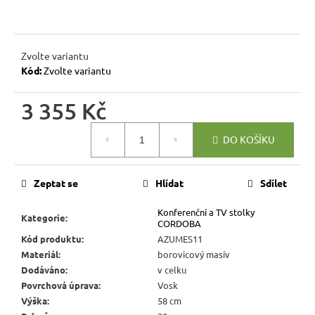
r
u
č
u
Zvolte variantu
Kód:
Zvolte variantu
j
e
3 355 Kč
m
e
Měrná
DO KOŠÍKU
cena:
RUSTIKÁLNÍ
ŽIDLE
Zeptat se
Hlídat
Sdílet
MEXICANA
SIL22
Konferenční a TV stolky
Kategorie
:
2
CORDOBA
403
Kód produktu
:
AZUMES11
Kč
Materiál
:
borovicový masív
Původně:
2
Dodáváno
:
v celku
670
Povrchová úprava
:
Vosk
Kč
Výška
:
58 cm