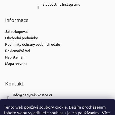
Sledovat na Instagramu
Informace
Jak nakupovat
Obchodní podmínky
Podmínky ochrany osobních údajů
Reklamační řád
Napište nám
Mapa serveru
Kontakt
info
@
nabytekvkostce.cz
+420 606 065 259
Tento web používá soubory cookie. Dalším procházením
+420 601 116 371
tohoto webu vyjadřujete souhlas s jejich používáním.. Více
https://www.facebook.com/nabytekvkostce.cz/