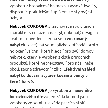
vyroben z borovicového masivu vysoké kvality,
disponuje praktickým šuplíkem se stylovými
úchyty.
si zachovává svoje linie a
Nábytek
CORDOBA
charakter s odkazem na styl, dokonalý design a
kvalitní provedení. Jedná se o
voskovaný
, který má velmi blízko k přírodě, proto
nábytek
ho ocení všichni, kteří hledají pro svůj domov
nábytek, který je vyroben z čistě přírodních
produktů, které nepředstavují pro nás i naše
okolí, žádná zdravotní rizika.
E
fektivní vzhled
nábytku dotváří stylové kování a panty v
černé barvě.
je vyroben
Nábytek
CORDOBA
z masivního
, jen záda komod jsou
borovicového dřeva
vyrobeny ze sololitu a záda psacích stolů