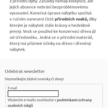
z přírodní dýhy. Zásuvky nemají kolejnice, ale
jejich absence nebrání bezproblémovému
vysouvání. Konečná úprava nábytku spočívá
v ručním nanesení čistě
díky
přírodních vosků,
kterým je nábytek stále krásny a hedvábně
jemný. Vosk se používá ke konzervaci dřeva již
od středověku. Jedná se o přírodní materiál,
který má příznivé účinky na dřevo i dřevěný
nábytek.
Z
á
Odebírat newsletter
p
Nezmeškejte žádné novinky či slevy!
a
E-mail
t
í
Vložením e-mailu souhlasíte s
podmínkami ochrany
osobních údajů