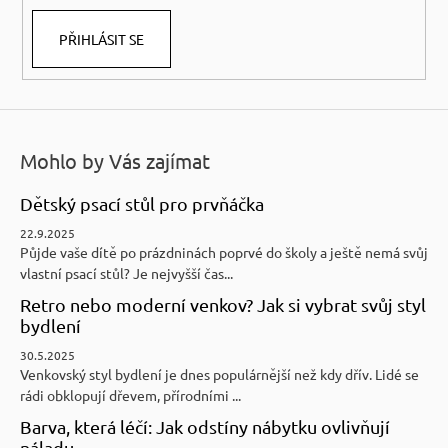
PŘIHLÁSIT SE
Mohlo by Vás zajímat
Dětský psací stůl pro prvňáčka
22.9.2025
Půjde vaše dítě po prázdninách poprvé do školy a ještě nemá svůj
vlastní psací stůl? Je nejvyšší čas...
Retro nebo moderní venkov? Jak si vybrat svůj styl
bydlení
30.5.2025
Venkovský styl bydlení je dnes populárnější než kdy dřív. Lidé se
rádi obklopují dřevem, přírodními ...
Barva, která léčí: Jak odstíny nábytku ovlivňují
náladu