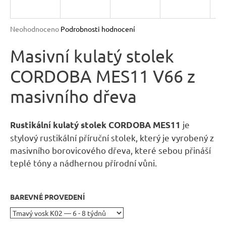
n
a
Průměrné
Neohodnoceno
Podrobnosti hodnocení
j
hodnocení
produktu
Masivní kulatý stolek
í
je
t
CORDOBA MES11 V66 z
0,0
?
z
masivního dřeva
5
hvězdiček.
je
Rustikální kulatý stolek CORDOBA MES11
stylový rustikální příruční stolek, který je vyrobený z
HLEDAT
masivního borovicového dřeva, které sebou přináší
teplé tóny a nádhernou přírodní vůni.
D
o
BAREVNÉ PROVEDENÍ
p
o