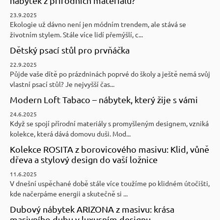
nábytek z přírodních materiálů?
23.9.2025
Ekologie už dávno není jen módním trendem, ale stává se
životním stylem. Stále více lidí přemýšlí, c...
Dětský psací stůl pro prvňáčka
22.9.2025
Půjde vaše dítě po prázdninách poprvé do školy a ještě nemá svůj
vlastní psací stůl? Je nejvyšší čas...
Modern Loft Tabaco – nábytek, který žije s vámi
24.6.2025
Když se spojí přírodní materiály s promyšleným designem, vzniká
kolekce, která dává domovu duši. Mod...
Kolekce ROSITA z borovicového masivu: Klid, vůně
dřeva a stylový design do vaší ložnice
11.6.2025
V dnešní uspěchané době stále více toužíme po klidném útočišti,
kde načerpáme energii a skutečně si ...
Dubový nábytek ARIZONA z masivu: krása
masivního dubu v luxusním designu