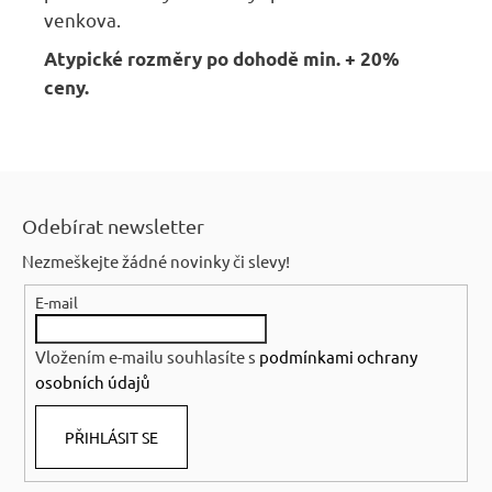
venkova.
Atypické rozměry po dohodě min. + 20%
ceny.
Z
á
Odebírat newsletter
p
Nezmeškejte žádné novinky či slevy!
a
E-mail
t
í
Vložením e-mailu souhlasíte s
podmínkami ochrany
osobních údajů
PŘIHLÁSIT SE