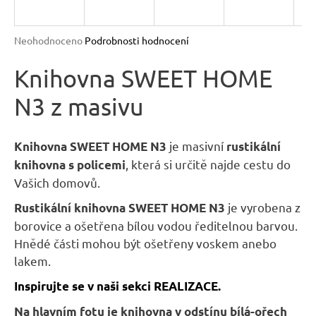
R
n
a
M
Průměrné
Neohodnoceno
Podrobnosti hodnocení
j
hodnocení
A
produktu
Knihovna SWEET HOME
í
je
t
N3 z masivu
0,0
?
z
5
hvězdiček.
je masivní
Knihovna SWEET HOME N3
rustikální
, která si určitě najde cestu do
knihovna s policemi
Vašich domovů.
HLEDAT
je vyrobena z
Rustikální knihovna SWEET HOME N3
borovice a ošetřena bílou vodou ředitelnou barvou.
Hnědé části mohou být ošetřeny voskem anebo
D
lakem.
o
Inspirujte se v naši sekci REALIZACE.
p
o
Na hlavním fotu je knihovna v odstínu bílá-ořech