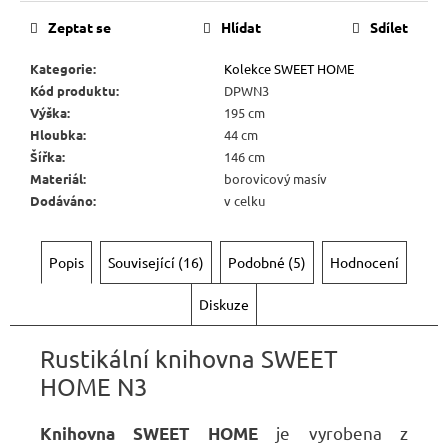
Zeptat se
Hlídat
Sdílet
Kategorie
:
Kolekce SWEET HOME
Kód produktu
:
DPWN3
Výška
:
195 cm
Hloubka
:
44 cm
Šířka
:
146 cm
Materiál
:
borovicový masív
Dodáváno
:
v celku
Popis
Související (16)
Podobné (5)
Hodnocení
Diskuze
Rustikální knihovna SWEET
HOME N3
je vyrobena z
Knihovna SWEET HOME