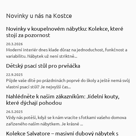
Novinky u nás na Kostce
Novinky v koupelnovém nábytku: Kolekce, které
stojí za pozornost
20.3.2026
Moderní interiér dnes klade důraz na jednoduchost, funkčnost a
variabilitu. Nábytek už není striktně...
Dětský psací stůl pro prvňáčka
22.9.2025
Půjde vaše dítě po prázdninách poprvé do školy a ještě nemá svůj
vlastní psací stůl? Je nejvyšší čas...
Nahlédněte k našim zákazníkům: Jídelní kouty,
které dýchají pohodou
26.5.2025
Vždy nás potěší, když se k nám vracíte s fotkami vašeho domova
zařízeného naším nábytkem. Je krásné ...
Kolekce Salvatore – masivní dubový nábytek s