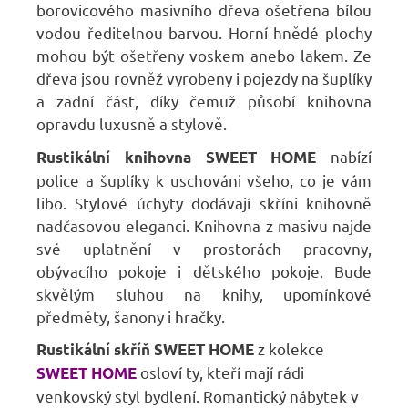
borovicového masivního dřeva ošetřena bílou
vodou ředitelnou barvou. Horní hnědé plochy
mohou být ošetřeny voskem anebo lakem. Ze
dřeva jsou rovněž vyrobeny i pojezdy na šuplíky
a zadní část, díky čemuž působí knihovna
opravdu luxusně a stylově.
nabízí
Rustikální knihovna SWEET HOME
police a šuplíky k uschováni všeho, co je vám
libo. Stylové úchyty dodávají skříni knihovně
nadčasovou eleganci. Knihovna z masivu najde
své uplatnění v prostorách pracovny,
obývacího pokoje i dětského pokoje. Bude
skvělým sluhou na knihy, upomínkové
předměty, šanony i hračky.
z kolekce
Rustikální skříň SWEET HOME
osloví ty, kteří mají rádi
SWEET HOME
venkovský styl bydlení. Romantický nábytek v