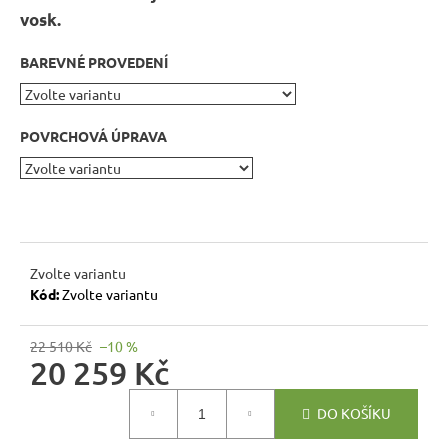
r
vosk.
u
č
BAREVNÉ PROVEDENÍ
u
j
e
POVRCHOVÁ ÚPRAVA
m
e
RUSTIKÁLNÍ
ŽIDLE
SWEET
Zvolte variantu
HOME
Kód:
Zvolte variantu
SIL22
2
22 510 Kč
–10 %
601
20 259 Kč
Kč
Původně:
2
Měrná
DO KOŠÍKU
890
cena:
Kč