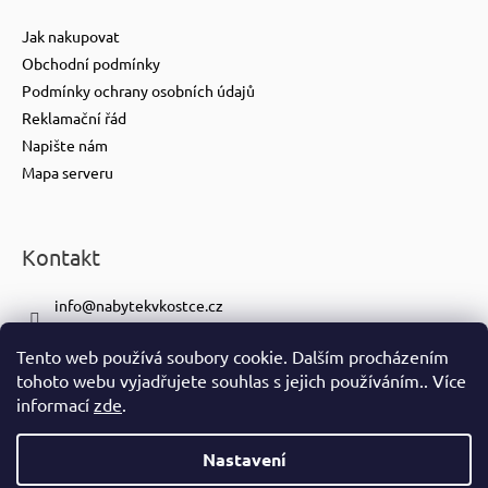
Jak nakupovat
Obchodní podmínky
Podmínky ochrany osobních údajů
Reklamační řád
Napište nám
Mapa serveru
Kontakt
info
@
nabytekvkostce.cz
+420 606 065 259
Tento web používá soubory cookie. Dalším procházením
+420 601 116 371
tohoto webu vyjadřujete souhlas s jejich používáním.. Více
https://www.facebook.com/nabytekvkostce.cz/
informací
zde
.
nabytek_v_kostce
Nastavení
Vytvořil Shoptet