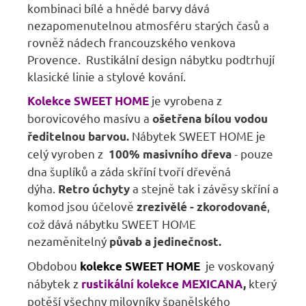
kombinaci bílé a hnědé barvy dává
nezapomenutelnou atmosféru starých časů a
rovněž nádech francouzského venkova
Provence. Rustikální design nábytku podtrhují
klasické linie a stylové kování.
je vyrobena z
Kolekce SWEET HOME
borovicového masívu a
ošetřena bílou vodou
Nábytek SWEET HOME je
ředitelnou barvou.
celý vyroben z
- pouze
100% masivního dřeva
dna šuplíků a záda skříní tvoří dřevěná
dýha.
a stejně tak i závěsy skříní a
Retro úchyty
komod jsou účelově
,
zrezivělé - zkorodované
což dává nábytku SWEET HOME
nezaměnitelný
půvab a jedinečnost.
Obdobou
je voskovaný
kolekce SWEET HOME
nábytek z
který
rustikální kolekce MEXICANA
,
potěší všechny milovníky španělského