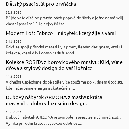
Dětský psací stůl pro prvňáčka
22.9.2025
Půjde vaše dítě po prázdninách poprvé do školy a ještě nemá svůj
vlastní psací stůl? Je nejvyšší čas...
Modern Loft Tabaco – nábytek, který žije s vámi
24.6.2025
Když se spojí přírodní materiály s promyšleným designem, vzniká
kolekce, která dává domovu duši. Mod...
Kolekce ROSITA z borovicového masivu: Klid, vůně
dřeva a stylový design do vaší ložnice
11.6.2025
V dnešní uspěchané době stále více toužíme po klidném útočišti,
kde načerpáme energii a skutečně si ...
Dubový nábytek ARIZONA z masivu: krása
masivního dubu v luxusním designu
31.1.2025
Dubový nábytek ARIZONA je symbolem prestiže a výjimečnosti.
Vyniká přírodní krásou, vysokou odolnost...