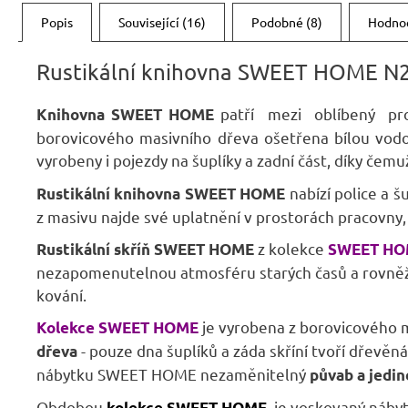
Popis
Související (16)
Podobné (8)
Hodno
Rustikální knihovna SWEET HOME N2
patří mezi oblíbený pro
Knihovna SWEET HOME
borovicového masivního dřeva ošetřena bílou vod
vyrobeny i pojezdy na šuplíky a zadní část, díky čem
nabízí police a š
Rustikální knihovna SWEET HOME
z masivu najde své uplatnění v prostorách pracovny
z kolekce
Rustikální skříň SWEET HOME
SWEET HO
nezapomenutelnou atmosféru starých časů a rovněž n
kování.
je vyrobena z borovicového 
Kolekce SWEET HOME
- pouze dna šuplíků a záda skříní tvoří dřevěn
dřeva
nábytku SWEET HOME nezaměnitelný
půvab a jedi
Obdobou
je voskovaný náby
kolekce SWEET HOME