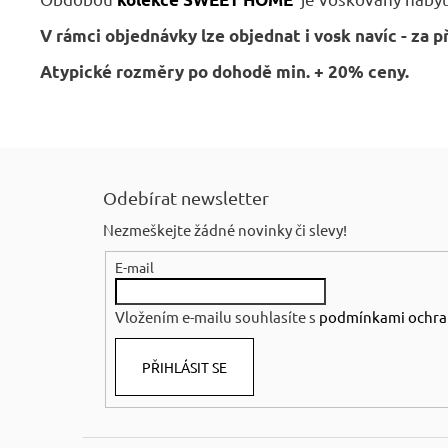
V rámci objednávky lze objednat i vosk navíc - za p
Atypické rozměry po dohodě min. + 20% ceny.
Z
á
Odebírat newsletter
p
Nezmeškejte žádné novinky či slevy!
a
E-mail
t
í
Vložením e-mailu souhlasíte s
podmínkami ochra
PŘIHLÁSIT SE