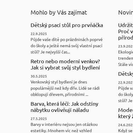
Mohlo by Vás zajímat
Novin
Dětský psací stůl pro prvňáčka
Udržit
Proč v
22.9.2025
přírod
Půjde vaše dítě po prázdninách poprvé
do školy a ještě nemá svůj vlastní psací
23.9.202
stůl? Je nejvyšší čas...
Ekologi
trendem
Retro nebo moderní venkov?
Stále víc
Jak si vybrat svůj styl bydlení
Dětský
30.5.2025
Venkovský styl bydlení je dnes
22.9.202
populárnější než kdy dřív. Lidé se rádi
Půjde v
obklopují dřevem, přírodními ...
do školy
stůl? Je 
Barva, která léčí: Jak odstíny
nábytku ovlivňují náladu
Moder
který 
27.5.2025
Barvy v interiéru nejsou jen otázkou
24.6.202
estetiky. Mnohem víc než vzhled
Když se 