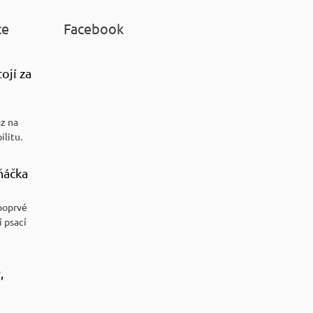
ce
Facebook
ojí za
az na
ilitu.
ňáčka
poprvé
í psací
,