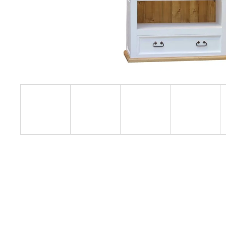
RUSTIKÁLNÍ ŽIDLE SWEET HOME SIL25
2 601 Kč
Původně:
2 890 Kč