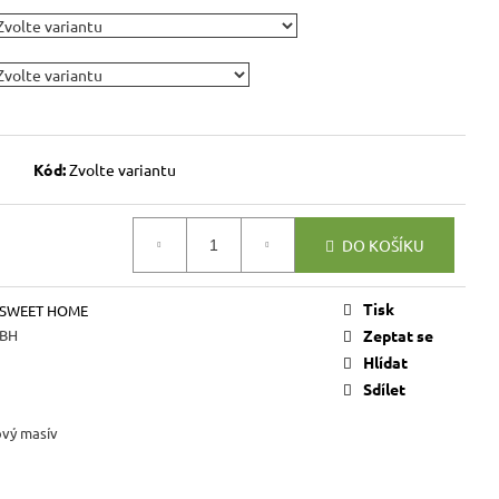
VICE SWEET HOME
NÝM PROSTOREM
Kč
Kód:
Zvolte variantu
DO KOŠÍKU
Tisk
 SWEET HOME
BH
Zeptat se
Hlídat
Sdílet
ový masív