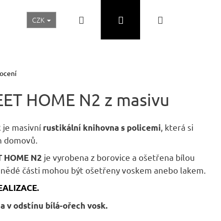
Hledat
Přihlášení
Nákupní
CZK
Realizace a inspirace
Akční ceny
Nábytek Skladem
košík
ocení
EET HOME N2 z masivu
je masivní
, která si
2
rustikální knihovna s policemi
ch domovů.
je vyrobena z borovice a ošetřena bílou
ET HOME N2
Hnědé části mohou být ošetřeny voskem anebo lakem.
REALIZACE.
Následující
a v odstínu bílá-ořech vosk.