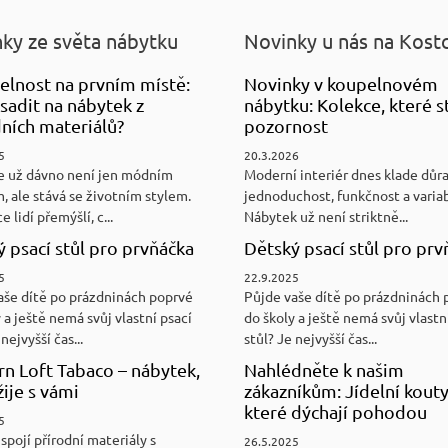
ky ze světa nábytku
Novinky u nás na Kost
elnost na prvním místě:
Novinky v koupelnovém
sadit na nábytek z
nábytku: Kolekce, které st
ních materiálů?
pozornost
5
20.3.2026
e už dávno není jen módním
Moderní interiér dnes klade důr
, ale stává se životním stylem.
jednoduchost, funkčnost a variab
e lidí přemýšlí, c...
Nábytek už není striktně...
 psací stůl pro prvňáčka
Dětský psací stůl pro prv
5
22.9.2025
aše dítě po prázdninách poprvé
Půjde vaše dítě po prázdninách 
 a ještě nemá svůj vlastní psací
do školy a ještě nemá svůj vlastn
nejvyšší čas...
stůl? Je nejvyšší čas...
n Loft Tabaco – nábytek,
Nahlédněte k našim
žije s vámi
zákazníkům: Jídelní kouty
které dýchají pohodou
5
spojí přírodní materiály s
26.5.2025