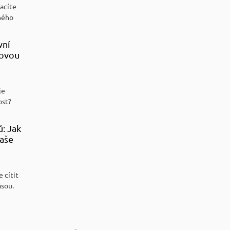
racíte
ného
vní
sovou
je
ost?
ů: Jak
aše
 cítit
ásou.