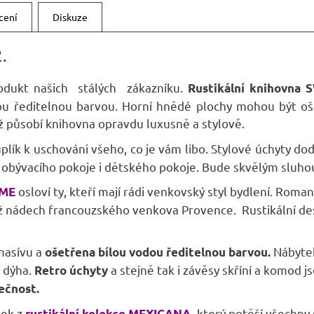
A
cení
Diskuze
.
dukt našich stálých zákazníku.
Rustikální knihovna
ou ředitelnou barvou. Horní hnědé plochy mohou být o
už působí knihovna opravdu luxusně a stylově.
uplík k uschováni všeho, co je vám libo. Stylové úchyty d
, obývacího pokoje i dětského pokoje. Bude skvělým sluho
osloví ty, kteří mají rádi venkovský styl bydlení. Roma
ME
ádech francouzského venkova Provence. Rustikální design
masívu a
Nábyte
ošetřena bílou vodou ředitelnou barvou.
á dýha.
a stejně tak i závěsy skříní a komod 
Retro úchyty
nečnost.
tek z
který potěší všechny
rustikální kolekce MEXICANA
,