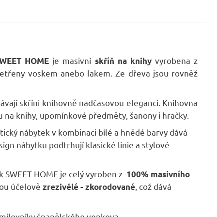
je masivní
vyrobena z
 SWEET HOME
skříň na knihy
šetřeny voskem anebo lakem. Ze dřeva jsou rovněž
odávají skříni knihovně nadčasovou eleganci. Knihovna
u na knihy, upomínkové předměty, šanony i hračky.
ntický nábytek v kombinaci bílé a hnědé barvy dává
 nábytku podtrhují klasické linie a stylové
k SWEET HOME je celý vyroben z
100% masivního
jsou účelově
, což dává
zrezivělé - zkorodované
 milovníky španělského venkova.