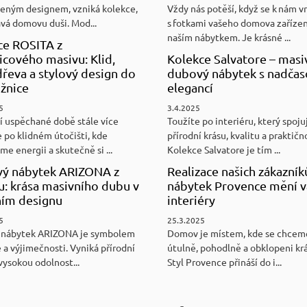
eným designem, vzniká kolekce,
Vždy nás potěší, když se k nám v
ává domovu duši. Mod...
s fotkami vašeho domova zaříze
naším nábytkem. Je krásné ...
ce ROSITA z
cového masivu: Klid,
Kolekce Salvatore – masi
řeva a stylový design do
dubový nábytek s nadča
ožnice
elegancí
5
3.4.2025
í uspěchané době stále více
Toužíte po interiéru, který spoju
 po klidném útočišti, kde
přírodní krásu, kvalitu a praktičn
e energii a skutečně si ...
Kolekce Salvatore je tím ...
ý nábytek ARIZONA z
Realizace našich zákazník
u: krása masivního dubu v
nábytek Provence mění v
ním designu
interiéry
5
25.3.2025
 nábytek ARIZONA je symbolem
Domov je místem, kde se chceme
 a výjimečnosti. Vyniká přírodní
útulně, pohodlně a obklopeni kr
vysokou odolnost...
Styl Provence přináší do i...