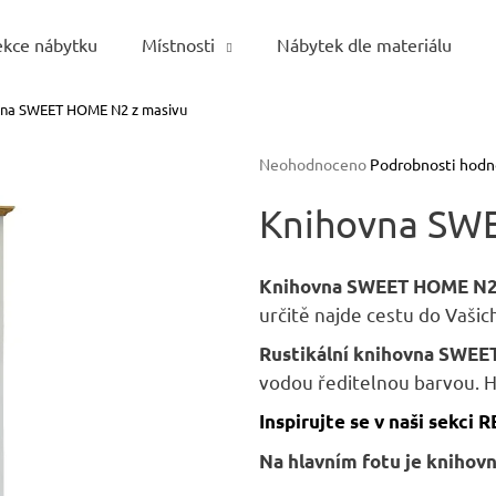
ekce nábytku
Místnosti
Nábytek dle materiálu
vna SWEET HOME N2 z masivu
Co potřebujete najít?
Průměrné
Neohodnoceno
Podrobnosti hodn
hodnocení
HLEDAT
produktu
Knihovna SW
je
0,0
z
Knihovna SWEET HOME N
5
Doporučujeme
určitě najde cestu do Vaši
hvězdiček.
Rustikální knihovna SWE
vodou ředitelnou barvou. 
Inspirujte se v naši sekci 
Na hlavním fotu je knihovn