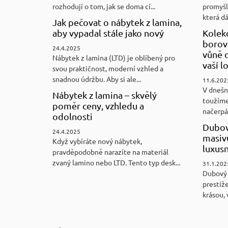
rozhodují o tom, jak se doma cí...
promyšl
která d
Jak pečovat o nábytek z lamina,
aby vypadal stále jako nový
Kolek
borovi
24.4.2025
vůně d
Nábytek z lamina (LTD) je oblíbený pro
vaší l
svou praktičnost, moderní vzhled a
snadnou údržbu. Aby si ale...
11.6.202
V dnešn
Nábytek z lamina – skvělý
toužíme
poměr ceny, vzhledu a
načerpám
odolnosti
Dubov
24.4.2025
masiv
Když vybíráte nový nábytek,
luxus
pravděpodobně narazíte na materiál
zvaný lamino nebo LTD. Tento typ desk...
31.1.202
Dubový
prestiže
krásou, 