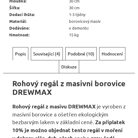
Hloubka
:
30 cm
Šířka
:
30 cm
Dodací lhůta
:
1-3 týdny
Materiál
:
borovicový masív
Dodáváno
:
v demontu
Hmotnost
:
15 kg
Popis
Související (4)
Podobné (10)
Hodnocení
Diskuze
Rohový regál z masivní borovice
DREWMAX
je vyroben z
Rohový regál z masivu DREWMAX
masivní borovice a ošetřen ekologickým
bezbarvým lakem v základní ceně.
Za příplatek
10% je možno objednat
tento regál
v moření
anebo