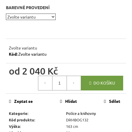
r
BAREVNÉ PROVEDENÍ
u
č
u
j
e
m
Zvolte variantu
e
Kód:
Zvolte variantu
od
2 040 Kč
BUKOVÁ
STOLIČKA
Měrná
Z
DO KOŠÍKU
MASIVU
cena:
MET
TAB08
ŠTOKRLE
Zeptat se
Hlídat
Sdílet
580
Kč
Kategorie
:
Police a knihovny
Kód produktu
:
DRMBOG132
Výška
:
163 cm