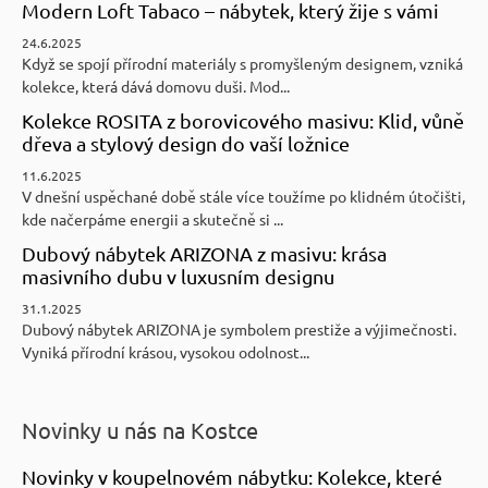
Modern Loft Tabaco – nábytek, který žije s vámi
24.6.2025
Když se spojí přírodní materiály s promyšleným designem, vzniká
kolekce, která dává domovu duši. Mod...
Kolekce ROSITA z borovicového masivu: Klid, vůně
dřeva a stylový design do vaší ložnice
11.6.2025
V dnešní uspěchané době stále více toužíme po klidném útočišti,
kde načerpáme energii a skutečně si ...
Dubový nábytek ARIZONA z masivu: krása
masivního dubu v luxusním designu
31.1.2025
Dubový nábytek ARIZONA je symbolem prestiže a výjimečnosti.
Vyniká přírodní krásou, vysokou odolnost...
Novinky u nás na Kostce
Novinky v koupelnovém nábytku: Kolekce, které