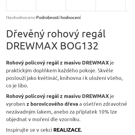
n
a
Průměrné
Neohodnoceno
Podrobnosti hodnocení
j
hodnocení
produktu
Dřevěný rohový regál
í
je
t
DREWMAX BOG132
0,0
?
z
5
hvězdiček.
je
Rohový policový regál z masívu DREWMAX
praktickým doplňkem každého pokoje. Skvěle
poslouží jako květináč, knihovna i k uložení všeho,
HLEDAT
co je libo.
je
Rohový policový regál z masívu DREWMAX
vyroben
a ošetřen zdravotně
z borovicového dřeva
D
nezávadným lakem, anebo za příplatek 10% lze
o
objednat v moření dle vzorníku.
p
Inspirujte se v sekci
o
REALIZACE
.