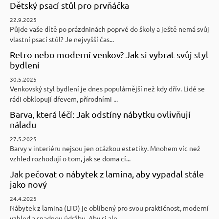
Dětský psací stůl pro prvňáčka
22.9.2025
Půjde vaše dítě po prázdninách poprvé do školy a ještě nemá svůj
vlastní psací stůl? Je nejvyšší čas...
Retro nebo moderní venkov? Jak si vybrat svůj styl
bydlení
30.5.2025
Venkovský styl bydlení je dnes populárnější než kdy dřív. Lidé se
rádi obklopují dřevem, přírodními ...
Barva, která léčí: Jak odstíny nábytku ovlivňují
náladu
27.5.2025
Barvy v interiéru nejsou jen otázkou estetiky. Mnohem víc než
vzhled rozhodují o tom, jak se doma cí...
Jak pečovat o nábytek z lamina, aby vypadal stále
jako nový
24.4.2025
Nábytek z lamina (LTD) je oblíbený pro svou praktičnost, moderní
vzhled a snadnou údržbu. Aby si ale...