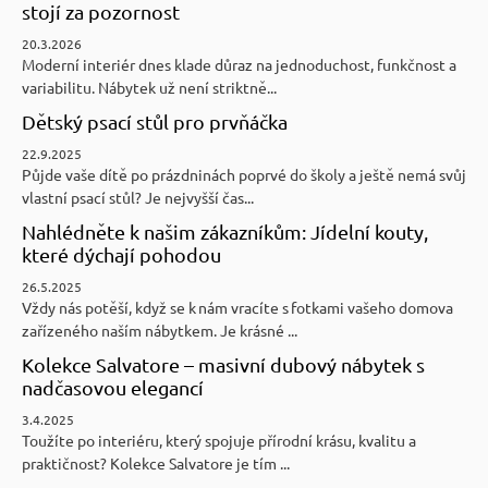
stojí za pozornost
20.3.2026
Moderní interiér dnes klade důraz na jednoduchost, funkčnost a
variabilitu. Nábytek už není striktně...
Dětský psací stůl pro prvňáčka
22.9.2025
Půjde vaše dítě po prázdninách poprvé do školy a ještě nemá svůj
vlastní psací stůl? Je nejvyšší čas...
Nahlédněte k našim zákazníkům: Jídelní kouty,
které dýchají pohodou
26.5.2025
Vždy nás potěší, když se k nám vracíte s fotkami vašeho domova
zařízeného naším nábytkem. Je krásné ...
Kolekce Salvatore – masivní dubový nábytek s
nadčasovou elegancí
3.4.2025
Toužíte po interiéru, který spojuje přírodní krásu, kvalitu a
praktičnost? Kolekce Salvatore je tím ...