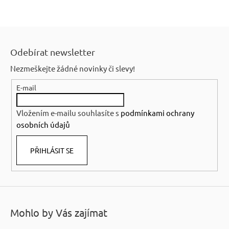
Z
á
Odebírat newsletter
p
Nezmeškejte žádné novinky či slevy!
a
E-mail
t
í
Vložením e-mailu souhlasíte s
podmínkami ochrany
osobních údajů
PŘIHLÁSIT SE
Mohlo by Vás zajímat