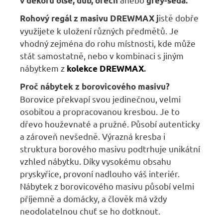
v dekoru olše, dub, ořech
grey-šedá.
istě dobře
Rohový regál z masivu DREWMAX
j
využijete k uložení různých předmětů. Je
vhodný zejména do rohu místnosti, kde může
stát samostatně, nebo v kombinaci s jiným
nábytkem z
kolekce DREWMAX
.
Proč nábytek z borovicového masivu?
Borovice překvapí svou jedinečnou, velmi
osobitou a propracovanou kresbou. Je to
dřevo houževnaté a pružné. Působí autenticky
a zároveň nevšedně. Výrazná kresba i
struktura borového masivu podtrhuje unikátní
vzhled nábytku. Díky vysokému obsahu
pryskyřice, provoní nadlouho váš interiér.
Nábytek z borovicového masivu působí velmi
příjemně a domácky, a člověk má vždy
neodolatelnou chuť se ho dotknout.