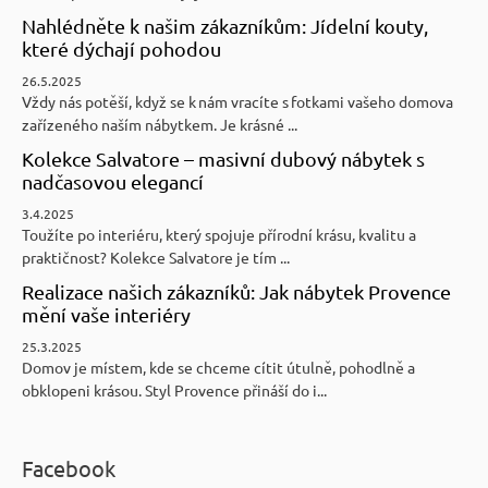
Nahlédněte k našim zákazníkům: Jídelní kouty,
které dýchají pohodou
26.5.2025
Vždy nás potěší, když se k nám vracíte s fotkami vašeho domova
zařízeného naším nábytkem. Je krásné ...
Kolekce Salvatore – masivní dubový nábytek s
nadčasovou elegancí
3.4.2025
Toužíte po interiéru, který spojuje přírodní krásu, kvalitu a
praktičnost? Kolekce Salvatore je tím ...
Realizace našich zákazníků: Jak nábytek Provence
mění vaše interiéry
25.3.2025
Domov je místem, kde se chceme cítit útulně, pohodlně a
obklopeni krásou. Styl Provence přináší do i...
Facebook