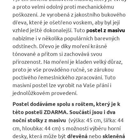
a proto velmi odolný proti mechanickému
poškození. Je vyrobená z jakostního bukového
dřeva, které je ošetřeno voskem, aby byl její
vzhled ještě dokonalejší. Tuto
p
ostel z masivu
nabízíme i v několika populárních barevných
odstínech. Dřevo je díky moření krásně
tónované a přitom si zachovává svou
přirozenost. Na moření je kladen velký důraz,
proto je vše prováděno ručně, se zárukou
poctivého řemeslnického zpracování. Tuto
masivní postel lze vyrobit na Vaše přání i
jednolůžkovém provedení.
Postel dodáváme spolu s roštem, který je k
této posteli ZDARMA
.
Součástí jsou i dva
(výška: 45 cm, šířka: 44
noční stolky z masivu
cm, hloubka: 44 cm) s možnosti výběru horní
desky, která může být
nebo
dřevěná
skleněná