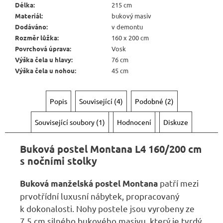
Kč
Délka
:
215 cm
Materiál
:
bukový masiv
Dodáváno
:
v demontu
Rozměr lůžka
:
160 x 200 cm
Povrchová úprava
:
Vosk
Výška čela u hlavy
:
76 cm
Výška čela u nohou
:
45 cm
Popis
Související (4)
Podobné (2)
Související soubory (1)
Hodnocení
Diskuze
Buková postel Montana L4 160/200 cm
s nočními stolky
patří mezi
Buková manželská postel
Montana
prvotřídní luxusní nábytek, propracovaný
k dokonalosti. Nohy postele jsou vyrobeny ze
7,5 cm silného bukového masivu, který je tvrdý