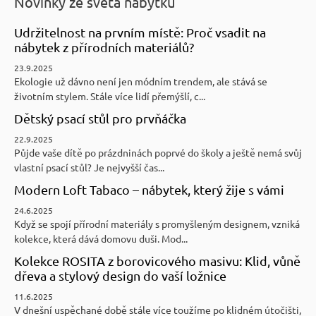
Novinky ze světa nábytku
Udržitelnost na prvním místě: Proč vsadit na
nábytek z přírodních materiálů?
23.9.2025
Ekologie už dávno není jen módním trendem, ale stává se
životním stylem. Stále více lidí přemýšlí, c...
Dětský psací stůl pro prvňáčka
22.9.2025
Půjde vaše dítě po prázdninách poprvé do školy a ještě nemá svůj
vlastní psací stůl? Je nejvyšší čas...
Modern Loft Tabaco – nábytek, který žije s vámi
24.6.2025
Když se spojí přírodní materiály s promyšleným designem, vzniká
kolekce, která dává domovu duši. Mod...
Kolekce ROSITA z borovicového masivu: Klid, vůně
dřeva a stylový design do vaší ložnice
11.6.2025
V dnešní uspěchané době stále více toužíme po klidném útočišti,