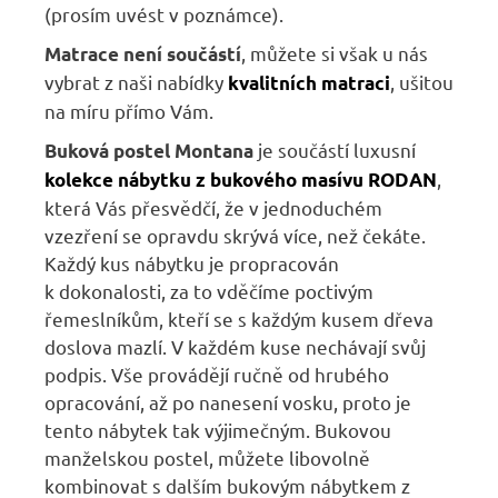
(prosím uvést v poznámce).
, m
ůžete si však u nás
Matrace
není součástí
vybrat z naši nabídky
, ušitou
kvalitních matraci
na míru přímo Vám.
je součástí luxusní
Buková postel
Montana
,
kolekce nábytku z bukového masívu RODAN
která Vás přesvědčí, že v jednoduchém
vzezření se opravdu skrývá více, než čekáte.
Každý kus nábytku je propracován
k dokonalosti, za to vděčíme poctivým
řemeslníkům, kteří se s každým kusem dřeva
doslova mazlí. V každém kuse nechávají svůj
podpis. Vše provádějí ručně od hrubého
opracování, až po nanesení vosku, proto je
tento nábytek tak výjimečným. Bukovou
manželskou postel, můžete libovolně
kombinovat s dalším bukovým nábytkem z