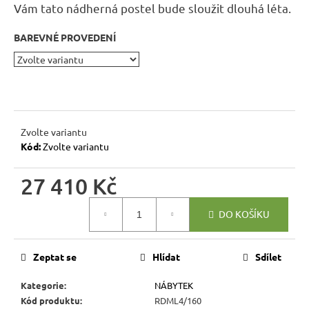
r
Vám tato nádherná postel bude sloužit dlouhá léta.
u
č
BAREVNÉ PROVEDENÍ
u
j
e
m
e
Zvolte variantu
Kód:
Zvolte variantu
DŘEVĚNÝ
TABURET
27 410 Kč
MEXICANA
SIL02
Měrná
40X40
DO KOŠÍKU
cena:
CM
1
134
Zeptat se
Hlídat
Sdílet
Kč
Původně:
Kategorie
:
NÁBYTEK
1
260
Kód produktu
:
RDML4/160