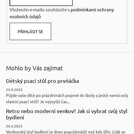
í
Vložením e-mailu souhlasíte s
podmínkami ochrany
osobních údajů
PŘIHLÁSIT SE
Mohlo by Vás zajímat
Dětský psací stůl pro prvňáčka
22.9.2025
Půjde vaše dítě po prázdninách poprvé do školy a ještě nemá svůj
vlastní psací stůl? Je nejvyšší čas...
Retro nebo moderní venkov? Jak si vybrat svůj styl
bydlení
30.5.2025
Venkovský styl bydlení je dnes populárnější než kdy dřív. Lidé se