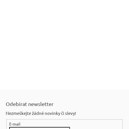
Z
á
Odebírat newsletter
p
Nezmeškejte žádné novinky či slevy!
a
E-mail
t