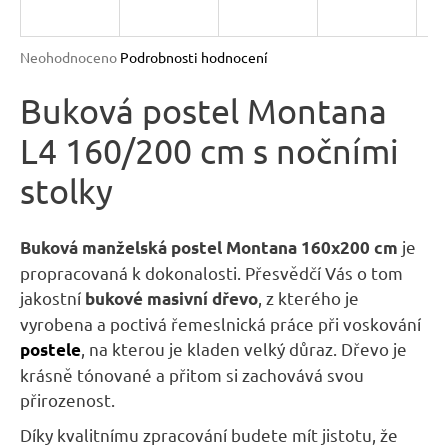
R
n
a
M
Průměrné
Neohodnoceno
Podrobnosti hodnocení
j
hodnocení
A
produktu
Buková postel Montana
í
je
t
L4 160/200 cm s nočními
0,0
?
z
stolky
5
hvězdiček.
je
Buková manželská postel Montana 160x200 cm
propracovaná k dokonalosti. Přesvědčí Vás o tom
HLEDAT
jakostní
, z kterého je
bukové masivní dřevo
vyrobena a poctivá řemeslnická práce při voskování
, na kterou je kladen velký důraz. Dřevo je
postele
D
krásně tónované a přitom si zachovává svou
o
přirozenost.
p
o
Díky kvalitnímu zpracování budete mít jistotu, že