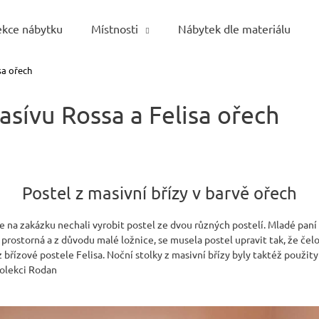
ekce nábytku
Místnosti
Nábytek dle materiálu
sa ořech
Co potřebujete najít?
asívu Rossa a Felisa ořech
HLEDAT
Postel z masivní břízy v barvě ořech
Doporučujeme
a zakázku nechali vyrobit postel ze dvou různých postelí. Mladé paní E
i prostorná a z důvodu malé ložnice, se musela postel upravit tak, že čel
 břízové postele Felisa. Noční stolky z masivní břízy byly taktéž použity
kolekci Rodan