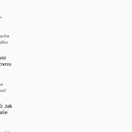
,
racíte
ného
vní
sovou
je
ost?
ů: Jak
aše