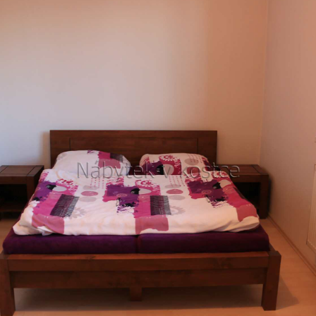
JÍDELNÍ ŽIDLE MEXICANA SIL25
RUSTIKÁLNÍ LA
BAX25 S ÚLOŽ
2 403 Kč
Původně:
2 670 Kč
6 048 Kč
Původně:
6 720 