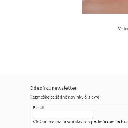
Velic
Z
á
Odebírat newsletter
p
Nezmeškejte žádné novinky či slevy!
a
E-mail
t
í
Vložením e-mailu souhlasíte s
podmínkami ochra