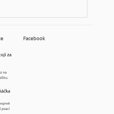
ce
Facebook
ojí za
az na
ilitu.
ňáčka
poprvé
í psací