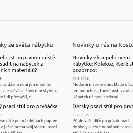
ky ze světa nábytku
Novinky u nás na Kost
elnost na prvním místě:
Novinky v koupelnovém
sadit na nábytek z
nábytku: Kolekce, které st
ních materiálů?
pozornost
5
20.3.2026
e už dávno není jen módním
Moderní interiér dnes klade důr
, ale stává se životním stylem.
jednoduchost, funkčnost a variab
e lidí přemýšlí, c...
Nábytek už není striktně...
 psací stůl pro prvňáčka
Dětský psací stůl pro prv
5
22.9.2025
aše dítě po prázdninách poprvé
Půjde vaše dítě po prázdninách 
 a ještě nemá svůj vlastní psací
do školy a ještě nemá svůj vlastn
nejvyšší čas...
stůl? Je nejvyšší čas...