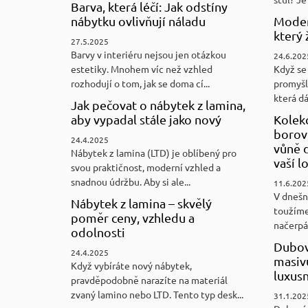
Barva, která léčí: Jak odstíny
nábytku ovlivňují náladu
Moder
který 
27.5.2025
Barvy v interiéru nejsou jen otázkou
24.6.202
estetiky. Mnohem víc než vzhled
Když se 
rozhodují o tom, jak se doma cí...
promyšl
která d
Jak pečovat o nábytek z lamina,
aby vypadal stále jako nový
Kolek
borovi
24.4.2025
vůně d
Nábytek z lamina (LTD) je oblíbený pro
vaší l
svou praktičnost, moderní vzhled a
snadnou údržbu. Aby si ale...
11.6.202
V dnešn
Nábytek z lamina – skvělý
toužíme
poměr ceny, vzhledu a
načerpám
odolnosti
Dubov
24.4.2025
masiv
Když vybíráte nový nábytek,
luxus
pravděpodobně narazíte na materiál
zvaný lamino nebo LTD. Tento typ desk...
31.1.202