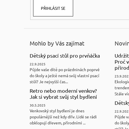
PŘIHLÁSIT SE
Mohlo by Vás zajímat
Novin
Dětský psací stůl pro prvňáčka
Udržit
Proč v
22.9.2025
přírod
Půjde vaše dítě po prázdninách poprvé
do školy a ještě nemá svůj vlastní psací
23.9.202
stůl? Je nejvyšší čas...
Ekologi
trendem
Retro nebo moderní venkov?
Stále víc
Jak si vybrat svůj styl bydlení
Dětský
30.5.2025
Venkovský styl bydlení je dnes
22.9.202
populárnější než kdy dřív. Lidé se rádi
Půjde v
obklopují dřevem, přírodními ...
do školy
stůl? Je 