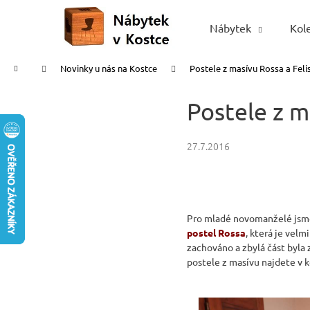
K
Přejít
na
o
Nábytek
Kol
Zpět
Zpět
obsah
š
do
do
í
Domů
Novinky u nás na Kostce
Postele z masívu Rossa a Feli
obchodu
obchodu
k
Postele z m
27.7.2016
Pro mladé novomanželé jsme n
postel Rossa
, která je velm
zachováno a zbylá část byla z
postele z masívu najdete v 