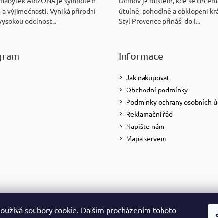
 nábytek ARIZONA je symbolem
Domov je místem, kde se chceme
 a výjimečnosti. Vyniká přírodní
útulně, pohodlně a obklopeni kr
vysokou odolnost...
Styl Provence přináší do i...
gram
Informace
Jak nakupovat
Obchodní podmínky
Podmínky ochrany osobních ú
Reklamační řád
Napište nám
Mapa serveru
oužívá soubory cookie. Dalším procházením tohoto
Sledovat na Instagramu