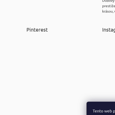
Dubový
prestiže
krásou, 
Pinterest
Insta
Tento web p