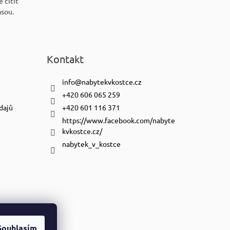
 cítit
ásou.
Kontakt
info
@
nabytekvkostce.cz
+420 606 065 259
dajů
+420 601 116 371
https://www.facebook.com/nabyte
kvkostce.cz/
nabytek_v_kostce
Souhlasím