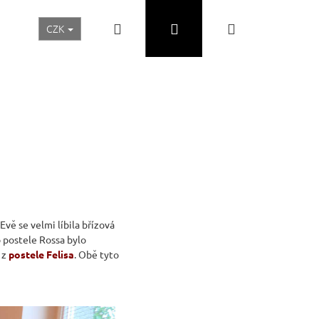
Hledat
Přihlášení
Nákupní
CZK
Realizace a inspirace
Akční ceny
Nábytek Skladem
košík
vě se velmi líbila břízová
o postele Rossa bylo
 z
postele Felisa
. Obě tyto
Následující