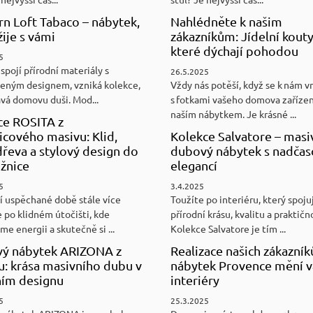
n Loft Tabaco – nábytek,
Nahlédněte k našim
žije s vámi
zákazníkům: Jídelní kouty
které dýchají pohodou
5
spojí přírodní materiály s
26.5.2025
eným designem, vzniká kolekce,
Vždy nás potěší, když se k nám v
ává domovu duši. Mod...
s fotkami vašeho domova zaříze
naším nábytkem. Je krásné ...
ce ROSITA z
cového masivu: Klid,
Kolekce Salvatore – masi
řeva a stylový design do
dubový nábytek s nadča
ožnice
elegancí
5
3.4.2025
í uspěchané době stále více
Toužíte po interiéru, který spoju
 po klidném útočišti, kde
přírodní krásu, kvalitu a praktičn
e energii a skutečně si ...
Kolekce Salvatore je tím ...
ý nábytek ARIZONA z
Realizace našich zákazník
u: krása masivního dubu v
nábytek Provence mění v
ním designu
interiéry
5
25.3.2025