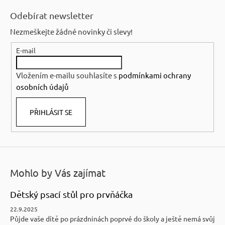
á
Odebírat newsletter
p
Nezmeškejte žádné novinky či slevy!
a
E-mail
t
í
Vložením e-mailu souhlasíte s
podmínkami ochrany
osobních údajů
PŘIHLÁSIT SE
Mohlo by Vás zajímat
Dětský psací stůl pro prvňáčka
22.9.2025
Půjde vaše dítě po prázdninách poprvé do školy a ještě nemá svůj