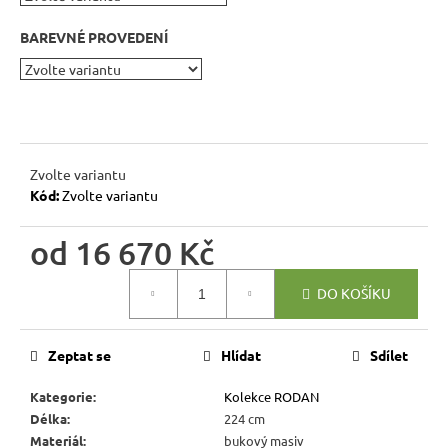
r
u
BAREVNÉ PROVEDENÍ
č
u
j
e
m
e
Zvolte variantu
Kód:
Zvolte variantu
RUSTIKÁLNÍ
od
16 670 Kč
JÍDELNÍ
STŮL
Měrná
SWEET
DO KOŠÍKU
cena:
HOME
MES1
7
Zeptat se
Hlídat
Sdílet
344
Kč
Kategorie
:
Kolekce RODAN
Původně:
8
Délka
:
224 cm
160
Materiál
:
bukový masiv