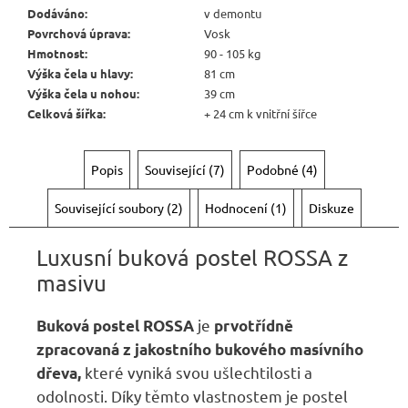
Kč
Dodáváno
:
v demontu
Povrchová úprava
:
Vosk
Hmotnost
:
90 - 105 kg
Výška čela u hlavy
:
81 cm
Výška čela u nohou
:
39 cm
Celková šířka
:
+ 24 cm k vnitřní šířce
Popis
Související (7)
Podobné (4)
Související soubory (2)
Hodnocení (1)
Diskuze
Luxusní buková postel ROSSA z
masivu
je
Buková postel ROSSA
prvotřídně
zpracovaná z jakostního bukového masívního
které vyniká svou ušlechtilosti a
dřeva,
odolnosti. Díky těmto vlastnostem je postel