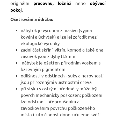
originální
nebo
pracovnu
,
ložnici
obývací
pokoj
.
Ošetřování a údržba:
nábytek je vyroben z masívu (vyjma
kování a úchytek) a lze jej zařadit mezi
ekologické výrobky
zadní část skříní, vitrín, komod a také dna
zásuvek jsou z dýhy tl.5mm
nábytek je ošetřen přírodním voskem s
barevným pigmentem
odlišnosti v odstínech - suky a nerovnosti
jsou přirozenými vlastnostmi dřeva
při styku s ostrými předměty může být
povrch mechanicky poškozen; poškození
lze odstranit přebroušením a
zavoskováním povrchu poškozeného
místa (tuto činnost doporučujeme svěřit