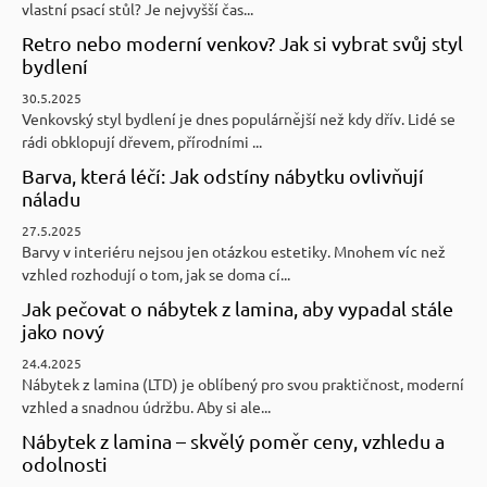
vlastní psací stůl? Je nejvyšší čas...
Retro nebo moderní venkov? Jak si vybrat svůj styl
bydlení
30.5.2025
Venkovský styl bydlení je dnes populárnější než kdy dřív. Lidé se
rádi obklopují dřevem, přírodními ...
Barva, která léčí: Jak odstíny nábytku ovlivňují
náladu
27.5.2025
Barvy v interiéru nejsou jen otázkou estetiky. Mnohem víc než
vzhled rozhodují o tom, jak se doma cí...
Jak pečovat o nábytek z lamina, aby vypadal stále
jako nový
24.4.2025
Nábytek z lamina (LTD) je oblíbený pro svou praktičnost, moderní
vzhled a snadnou údržbu. Aby si ale...
Nábytek z lamina – skvělý poměr ceny, vzhledu a
odolnosti