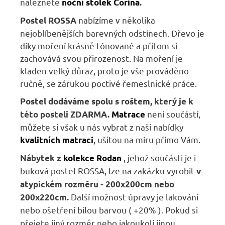
naleznete
noční stolek Corina
.
nabízíme v několika
Postel ROSSA
nejoblíbenějších barevných odstínech. Dřevo je
díky moření krásně tónované a přitom si
zachovává svou přirozenost. Na moření je
kladen velký důraz, proto je vše prováděno
ručně, se zárukou poctivé řemeslnické práce.
Postel dodáváme spolu s roštem, který je k
není součástí,
této posteli ZDARMA
.
Matrace
m
ůžete si však u nás vybrat z naši nabídky
, ušitou na míru přímo Vám.
kvalitních matraci
, jehož součásti je i
Nábytek z
kolekce Rodan
buková postel ROSSA,
lze na zakázku vyrobit
v
atypickém rozměru - 200x200cm nebo
Další možnost úpravy je lakování
200x220cm.
nebo ošetření bílou barvou ( +20% ).
Pokud si
přejete jiný rozměr nebo jakoukoli jinou