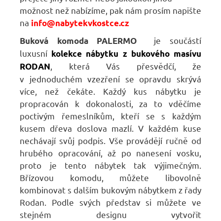
možnost než nabízíme, pak nám prosím napište
na
info@nabytekvkostce.cz
je součástí
Buková komoda PALERMO
luxusní
kolekce nábytku z bukového masívu
, která Vás přesvědčí, že
RODAN
v jednoduchém vzezření se opravdu skrývá
více, než čekáte. Každý kus nábytku je
propracován k dokonalosti, za to vděčíme
poctivým řemeslníkům, kteří se s každým
kusem dřeva doslova mazlí. V každém kuse
nechávají svůj podpis. Vše provádějí ručně od
hrubého opracování, až po nanesení vosku,
proto je tento nábytek tak výjimečným.
Břízovou komodu, můžete libovolně
kombinovat s dalším bukovým nábytkem z řady
Rodan. Podle svých představ si můžete ve
stejném designu vytvořit