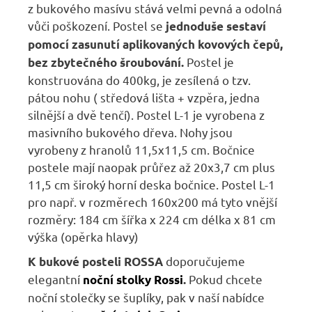
z bukového masívu stává velmi pevná a odolná
vůči poškození. Postel se
jednoduše sestaví
pomocí zasunutí aplikovaných kovových čepů,
Postel je
bez zbytečného šroubování.
konstruována do 400kg, je zesílená o tzv.
pátou nohu ( středová lišta + vzpěra, jedna
silnější a dvě tenčí). Postel L-1 je vyrobena z
masivního bukového dřeva. Nohy jsou
vyrobeny z hranolů 11,5x11,5 cm. Bočnice
postele mají naopak průřez až 20x3,7 cm plus
11,5 cm široký horní deska bočnice. Postel L-1
pro např. v rozměrech 160x200 má tyto vnější
rozměry: 184 cm šířka x 224 cm délka x 81 cm
výška (opěrka hlavy)
doporučujeme
K bukové posteli ROSSA
elegantní
Pokud chcete
noční stolky Rossi
.
noční stolečky se šuplíky, pak v naší nabídce