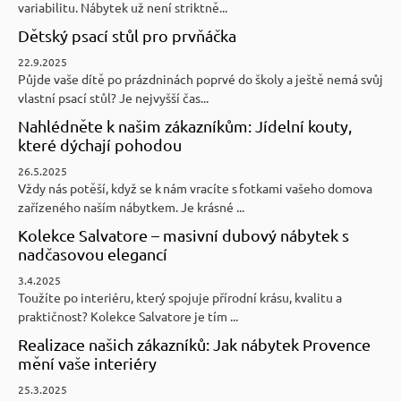
variabilitu. Nábytek už není striktně...
Dětský psací stůl pro prvňáčka
22.9.2025
Půjde vaše dítě po prázdninách poprvé do školy a ještě nemá svůj
vlastní psací stůl? Je nejvyšší čas...
Nahlédněte k našim zákazníkům: Jídelní kouty,
které dýchají pohodou
26.5.2025
Vždy nás potěší, když se k nám vracíte s fotkami vašeho domova
zařízeného naším nábytkem. Je krásné ...
Kolekce Salvatore – masivní dubový nábytek s
nadčasovou elegancí
3.4.2025
Toužíte po interiéru, který spojuje přírodní krásu, kvalitu a
praktičnost? Kolekce Salvatore je tím ...
Realizace našich zákazníků: Jak nábytek Provence
mění vaše interiéry
25.3.2025