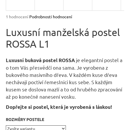
R
n
a
M
Průměrné
1 hodnocení
Podrobnosti hodnocení
j
hodnocení
A
produktu
Luxusní manželská postel
í
je
t
ROSSA L1
5,0
?
z
5
hvězdiček.
je elegantní postel a
Luxusní buková postel ROSSA
o tom Vás přesvědčí ona sama. Je vyrobena z
bukového masivního dřeva. V každém kuse dřeva
HLEDAT
nechávají poctiví řemeslnici kus sebe. S každým
kusem se doslova mazlí a to od hrubého zpracování
až po konečné nanesení vosku.
D
Dopřejte si postel, která je vyrobená s láskou!
o
p
ROZMĚRY POSTELE
o