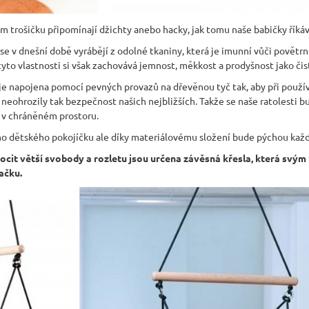
m trošičku připomínají džichty anebo hacky, jak tomu naše babičky říkáv
 se v dnešní době vyrábějí z odolné tkaniny, která je imunní vůči pově
tyto vlastnosti si však zachovává jemnost, měkkost a prodyšnost jako čis
 je napojena pomocí pevných provazů na dřevěnou tyč tak, aby při použ
neohrozily tak bezpečnost našich nejbližších. Takže se naše ratolesti bu
í v chráněném prostoru.
ho dětského pokojíčku ale díky materiálovému složení bude pýchou každ
 pocit větší svobody a rozletu jsou určena závěsná křesla, která svý
ačku.