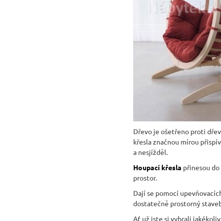
Dřevo je ošetřeno proti dře
křesla značnou mírou přispív
a nesjížděl.
Houpací křesla
přinesou do 
prostor.
Dají se pomocí upevňovacích 
dostatečně prostorný stave
Ať už jste si vybrali jakéko