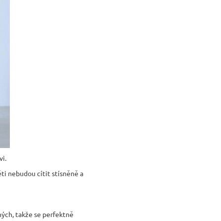
vi.
děti nebudou cítit stísněně a
ných, takže se perfektně