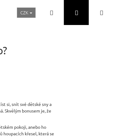
Hledat
Přihlášení
Nákupní
CZK
Realizace a inspirace
Akční ceny
Nábytek Skladem
košík
o?
t si, snít své dětské sny a
ná. Skvělým bonusem je, že
Následující
ětském pokoji, anebo ho
ů houpacích křesel, která se