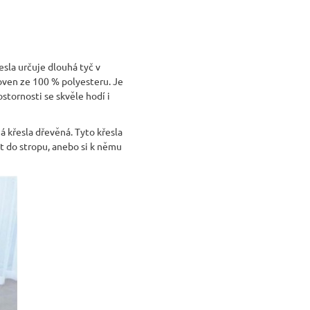
esla určuje dlouhá tyč v
toven ze 100 % polyesteru. Je
ostornosti se skvěle hodí i
á křesla dřevěná. Tyto křesla
it do stropu, anebo si k němu