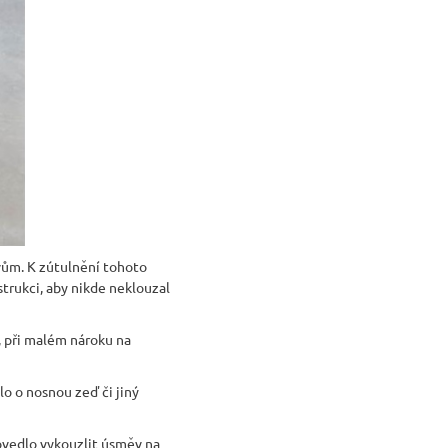
vům. K zútulnění tohoto
trukci, aby nikde neklouzal
 při malém nároku na
lo o nosnou zeď či jiný
 dovedlo vykouzlit úsměv na