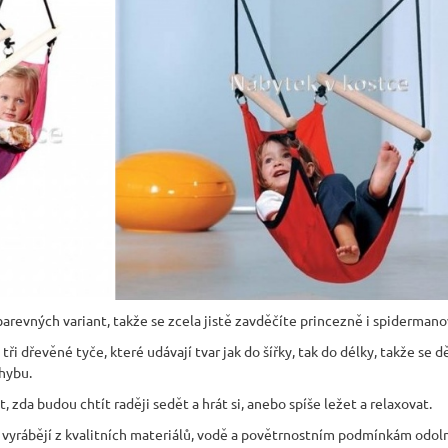
arevných variant, takže se zcela jistě zavděčíte princezně i spidermano
tři dřevěné tyče, které udávají tvar jak do šířky, tak do délky, takže se 
hybu.
 zda budou chtít raději sedět a hrát si, anebo spíše ležet a relaxovat.
 vyrábějí z kvalitních materiálů, vodě a povětrnostním podmínkám odol