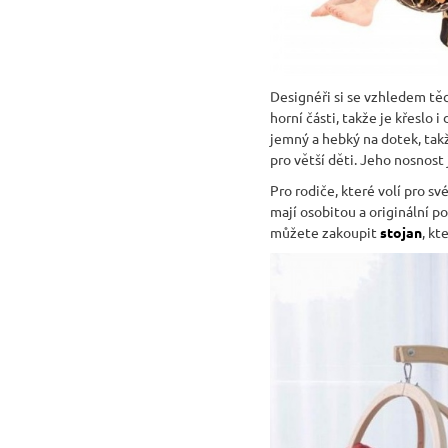
Designéři si se vzhledem těch
horní části, takže je křeslo
jemný a hebký na dotek, takže
pro větší děti. Jeho nosnost 
Pro rodiče, které volí pro s
mají osobitou a originální p
můžete zakoupit
stojan
, kt