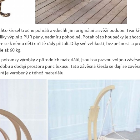
to křesel trochu pohráli a vdechli jim originální a svěží podobu. Tvar kř
 i díky výplni z PUR pěny, nadmíru pohodlné. Potah této houpačky je zho
 se k němu děti určitě rády přitulí. Díky své velikosti, bezpečnosti a pr
je až 60 kg.
vé potomky výrobky z přírodních materiálů, jsou tou pravou volbou závěsn
odobu a dodají prostoru punc luxusu. Tato závěsná křesla se dají se zavěs
erý je vyrobený z téhož materiálu.