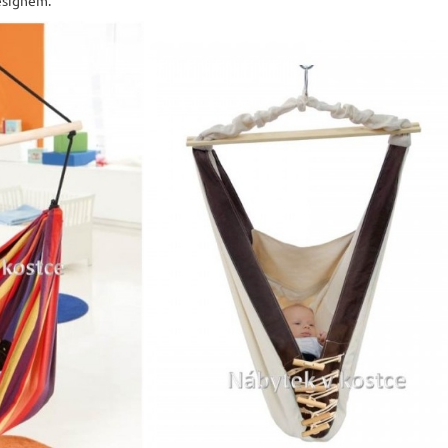
designem.
JÍDELNÍ ŽIDLE MEXICANA SIL25
RUSTIKÁLNÍ LA
BAX25 S ÚLOŽ
2 403 Kč
Původně:
2 670 Kč
6 048 Kč
Původně:
6 720 