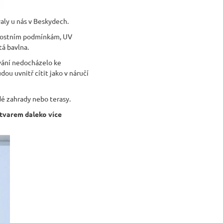
aly u nás v Beskydech.
trnostním podmínkám, UV
tá bavlna.
ívání nedocházelo ke
dou uvnitř cítit jako v náručí
é zahrady nebo terasy.
m tvarem daleko více