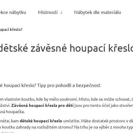
ekce nábytku
Místnosti
Nábytek dle materiálu
upací křeslo?
Co potřebujete najít?
dětské závěsné houpací křesl
HLEDAT
Doporučujeme
é houpací křeslo? Tipy pro pohodlí a bezpečnost
m vlastním koutku, kde by mělo soukromí. Místo, kde se může schovat, čís
užství.
Závěsná houpací křesla pro děti
jsou pro tento účel jako stvoře
ěsná houpačka.
odněte, kam
dětské houpací křeslo
umístíte. Máte dostatek prostoru v d
v koutku zahrady na rozložitém stromu? Na trhu je na výběr z mnoha typ