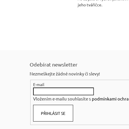
jeho tvářičce.
Z
á
Odebírat newsletter
p
Nezmeškejte žádné novinky či slevy!
a
E-mail
t
í
Vložením e-mailu souhlasíte s
podmínkami ochra
PŘIHLÁSIT SE