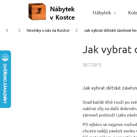
K
Přejít
na
o
Nábytek
Kol
Zpět
Zpět
obsah
š
do
do
í
Domů
Novinky u nás na Kostce
Jak vybrat dětské závěsné ho
obchodu
obchodu
k
Jak vybrat 
30.7.2015
Jak vybrat dětské závěsn
Snad každé dítě touží po své
nabírat síly na další dobrodr
zároveň poslouží i jako záv
Při výběru se nejprve rozh
chcete raději zavěsit venku 