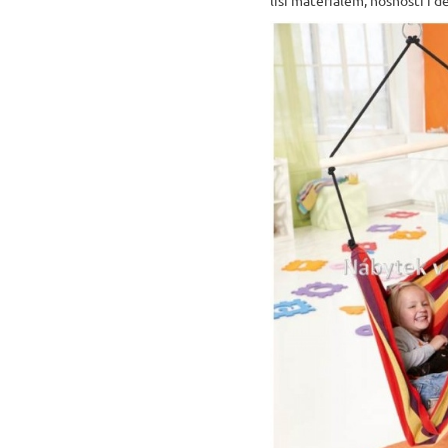
liší materiálem, nosností i 
RUSTIKÁLNÍ ŽIDLE SWEET HOME SIL25
2 601 Kč
Původně:
2 890 Kč