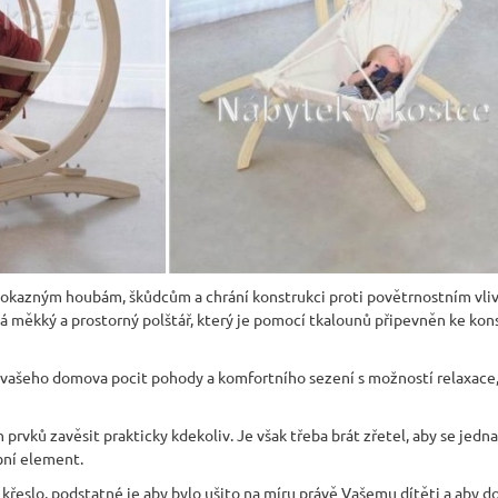
vokazným houbám, škůdcům a chrání konstrukci proti povětrnostním vli
á měkký a prostorný polštář, který je pomocí tkalounů připevněn ke kons
vašeho domova pocit pohody a komfortního sezení s možností relaxace,
prvků zavěsit prakticky kdekoliv. Je však třeba brát zřetel, aby se jedna
bní element.
liv křeslo, podstatné je aby bylo ušito na míru právě Vašemu dítěti a aby