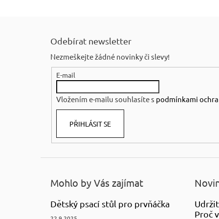
Z
á
Odebírat newsletter
p
Nezmeškejte žádné novinky či slevy!
a
E-mail
t
í
Vložením e-mailu souhlasíte s
podmínkami ochra
PŘIHLÁSIT SE
Mohlo by Vás zajímat
Novin
Dětský psací stůl pro prvňáčka
Udržit
Proč v
22.9.2025