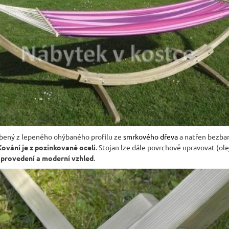
JÍDELNÍ ŽIDLE MEXICANA SIL25
RUSTIKÁLNÍ LA
BAX25 S ÚLOŽ
2 403 Kč
Původně:
2 670 Kč
6 048 Kč
Původně:
6 720 
robený z lepeného ohýbaného profilu ze
smrkového dřeva
a natřen bezbar
Kování je z pozinkované oceli
. Stojan lze dále povrchově upravovat (ole
 provedení a moderní vzhled
.