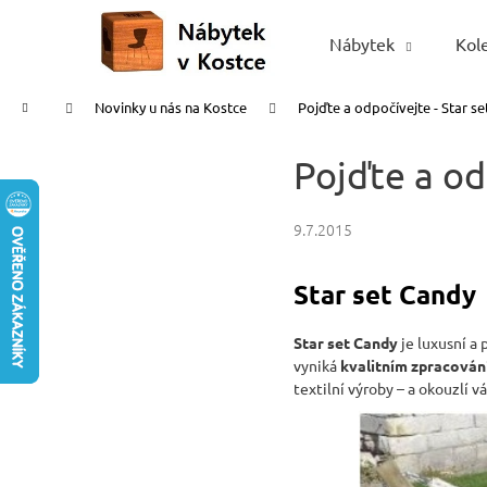
K
Přejít
na
o
Nábytek
Kol
Zpět
Zpět
obsah
š
do
do
í
Domů
Novinky u nás na Kostce
Pojďte a odpočívejte - Star se
obchodu
obchodu
k
Pojďte a od
9.7.2015
Star set Candy
Star set Candy
je luxusní a 
vyniká
kvalitním zpracován
textilní výroby – a okouzlí 