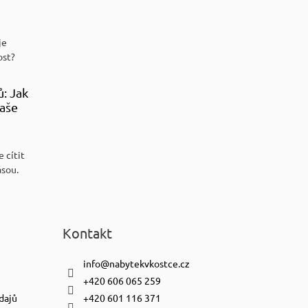
je
ost?
ů: Jak
aše
 cítit
ásou.
Kontakt
info
@
nabytekvkostce.cz
+420 606 065 259
dajů
+420 601 116 371