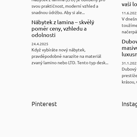
vaší l
svou praktičnost, moderní vzhled a
snadnou údržbu. Aby si ale...
11.6.202
V dnešn
Nábytek z lamina – skvělý
toužíme
poměr ceny, vzhledu a
načerpám
odolnosti
Dubov
24.4.2025
masiv
Když vybíráte nový nábytek,
luxus
pravděpodobně narazíte na materiál
zvaný lamino nebo LTD. Tento typ desk...
31.1.202
Dubový
prestiže
krásou, 
Pinterest
Insta