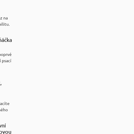
az na
ilitu.
ňáčka
poprvé
í psací
,
racíte
ného
vní
sovou