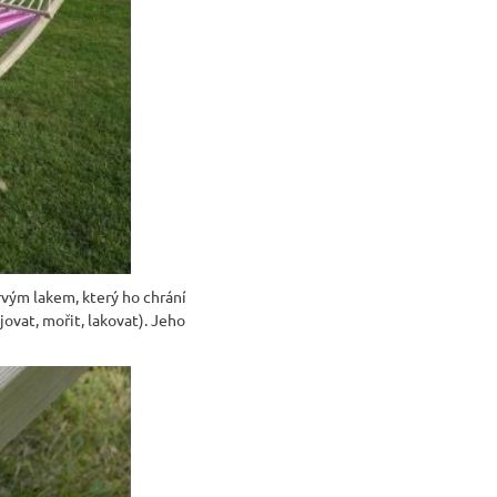
VICE SWEET HOME
NÝM PROSTOREM
Kč
vým lakem, který ho chrání
jovat, mořit, lakovat). Jeho