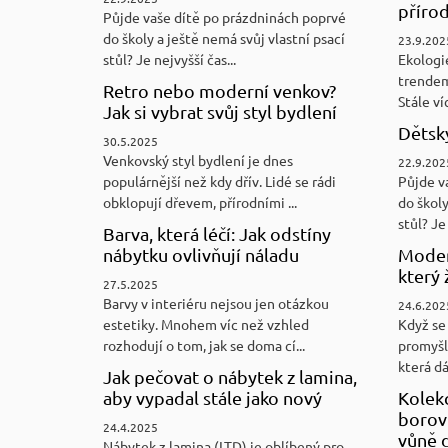
přírod
Půjde vaše dítě po prázdninách poprvé
do školy a ještě nemá svůj vlastní psací
23.9.202
stůl? Je nejvyšší čas...
Ekologi
trendem
Retro nebo moderní venkov?
Stále víc
Jak si vybrat svůj styl bydlení
Dětský
30.5.2025
Venkovský styl bydlení je dnes
22.9.202
populárnější než kdy dřív. Lidé se rádi
Půjde v
obklopují dřevem, přírodními ...
do školy
stůl? Je 
Barva, která léčí: Jak odstíny
nábytku ovlivňují náladu
Moder
který 
27.5.2025
Barvy v interiéru nejsou jen otázkou
24.6.202
estetiky. Mnohem víc než vzhled
Když se 
rozhodují o tom, jak se doma cí...
promyšl
která d
Jak pečovat o nábytek z lamina,
aby vypadal stále jako nový
Kolek
borovi
24.4.2025
vůně d
Nábytek z lamina (LTD) je oblíbený pro