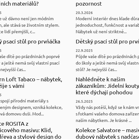
ních materiálů?
pozornost
5
20.3.2026
e už dávno není jen módním
Moderní interiér dnes klade důr
, ale stává se životním stylem.
jednoduchost, funkčnost a variab
e lidí přemýšlí, c...
Nábytek už není striktně...
 psací stůl pro prvňáčka
Dětský psací stůl pro prv
5
22.9.2025
aše dítě po prázdninách poprvé
Půjde vaše dítě po prázdninách 
 a ještě nemá svůj vlastní psací
do školy a ještě nemá svůj vlastn
nejvyšší čas...
stůl? Je nejvyšší čas...
n Loft Tabaco – nábytek,
Nahlédněte k našim
žije s vámi
zákazníkům: Jídelní kouty
které dýchají pohodou
5
spojí přírodní materiály s
26.5.2025
eným designem, vzniká kolekce,
Vždy nás potěší, když se k nám v
ává domovu duši. Mod...
s fotkami vašeho domova zaříze
naším nábytkem. Je krásné ...
ce ROSITA z
cového masivu: Klid,
Kolekce Salvatore – masi
řeva a stylový design do
dubový nábytek s nadča