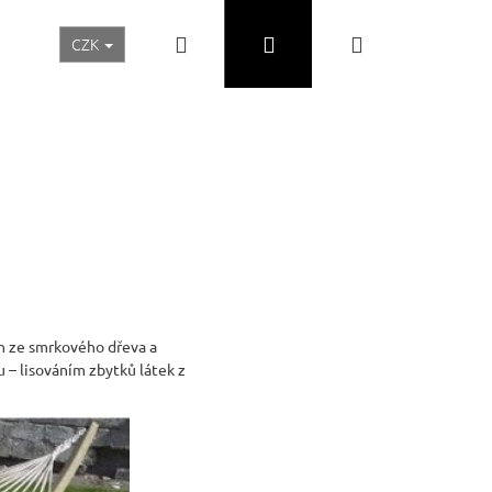
Hledat
Přihlášení
Nákupní
CZK
Realizace a inspirace
Akční ceny
Nábytek Skladem
košík
n ze smrkového dřeva a
 – lisováním zbytků látek z
Následující