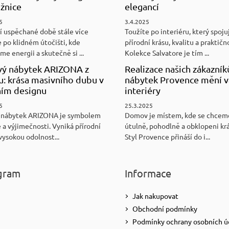
ožnice
elegancí
5
3.4.2025
í uspěchané době stále více
Toužíte po interiéru, který spoju
 po klidném útočišti, kde
přírodní krásu, kvalitu a praktičn
e energii a skutečně si ...
Kolekce Salvatore je tím ...
ý nábytek ARIZONA z
Realizace našich zákazník
u: krása masivního dubu v
nábytek Provence mění v
ním designu
interiéry
5
25.3.2025
 nábytek ARIZONA je symbolem
Domov je místem, kde se chceme
 a výjimečnosti. Vyniká přírodní
útulně, pohodlně a obklopeni kr
vysokou odolnost...
Styl Provence přináší do i...
gram
Informace
Jak nakupovat
Obchodní podmínky
Podmínky ochrany osobních ú