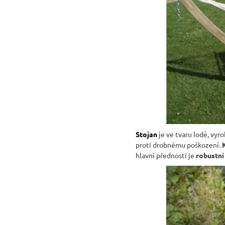
RUSTIKÁLNÍ ŽIDLE SWEET HOME SIL25
2 601 Kč
Původně:
2 890 Kč
Stojan
je ve tvaru lodě, vy
proti drobnému poškození.
hlavní předností je
robustní