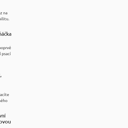
az na
ilitu.
ňáčka
poprvé
í psací
,
racíte
ného
vní
sovou