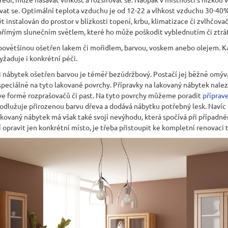
JÍDELNÍ ŽIDLE MEXICANA SIL25
RUSTIKÁLNÍ LA
at se. Optimální teplota vzduchu je od 12-22 a vlhkost vzduchu 30-40%.
BAX25 S ÚLOŽ
2 403 Kč
 instalován do prostor v blízkosti topení, krbu, klimatizace či zvlhčova
Původně:
2 670 Kč
6 048 Kč
přímým slunečním světlem, které ho může poškodit vyblednutím či ztrát
Původně:
6 720 
povětšinou ošetřen lakem či mořidlem, barvou, voskem anebo olejem. Ka
žaduje i konkrétní péči.
 nábytek ošetřen barvou je téměř bezúdržbový. Postačí jej běžně omýv
 speciálně na tyto lakované povrchy. Přípravky na lakovaný nábytek nal
ve formě rozprašovačů či past. Na tyto povrchy můžeme poradit
přípra
dlužuje přirozenou barvu dřeva a dodává nábytku potřebný lesk. Navíc 
Lakovaný nábytek má však také svojí nevýhodu, která spočívá při přípa
 opravit jen konkrétní místo, je třeba přistoupit ke kompletní renovaci