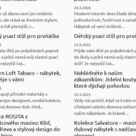
5
20.3.2026
e už dávno není jen módním
Moderní interiér dnes klade důr
, ale stává se životním stylem.
jednoduchost, funkčnost a variab
e lidí přemýšlí, c...
Nábytek už není striktně...
 psací stůl pro prvňáčka
Dětský psací stůl pro prv
5
22.9.2025
aše dítě po prázdninách poprvé
Půjde vaše dítě po prázdninách 
 a ještě nemá svůj vlastní psací
do školy a ještě nemá svůj vlastn
nejvyšší čas...
stůl? Je nejvyšší čas...
n Loft Tabaco – nábytek,
Nahlédněte k našim
žije s vámi
zákazníkům: Jídelní kouty
které dýchají pohodou
5
spojí přírodní materiály s
26.5.2025
eným designem, vzniká kolekce,
Vždy nás potěší, když se k nám v
ává domovu duši. Mod...
s fotkami vašeho domova zaříze
naším nábytkem. Je krásné ...
ce ROSITA z
cového masivu: Klid,
Kolekce Salvatore – masi
řeva a stylový design do
dubový nábytek s nadča
ožnice
elegancí