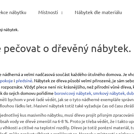
ekce nábytku
Místnosti
Nábytek dle materiálu
ý nábytek.
Co potřebujete najít?
ě pečovat o dřevěný nábytek.
HLEDAT
e nádherná a velmi nadčasová součást každého útulného domova. Je vho
 pokoje
i
předsíně
. Nábytek ze dřeva působí velmi přirozeně, je sám sebou
Doporučujeme
rozpoznáte. Vždyť přece není nic krásnějšího, než přírodní vůně dřeva, 
však do svých domovu pořídíme
borovicový nábytek
,
smrkový nábytek
,
dub
ěli bychom v prvé řadě vědět, jak se o tyto nádherné exempláře správně
ouhou řádku let. Masivní nábytek totiž také vyžaduje čas od času zkrášl
 jednotlivý kus masivního nábytku, musí dřevo projít přísným zpracován
obsah vody ve dřevě zmenšil na 6-8 %. Proto je třeba vědět, že i takto u
vlhkosti a citlivé na teplotní rozdíly. Dřevo je totiž porézní materiál,
tředí, může nasávat vlhkost a rozšiřovat se. Naopak v místnosti s nízkou