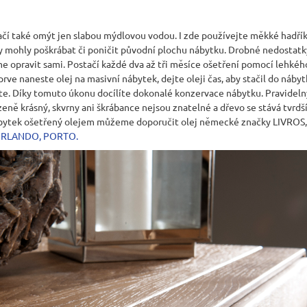
čí také omýt jen slabou mýdlovou vodou. I zde používejte měkké hadří
é by mohly poškrábat či poničit původní plochu nábytku. Drobné nedostatk
opravit sami. Postačí každé dva až tři měsíce ošetření pomocí lehkého
rve naneste olej na masivní nábytek, dejte oleji čas, aby stačil do nábyt
te. Díky tomuto úkonu docílíte dokonalé konzervace nábytku. Pravidel
zeně krásný, skvrny ani škrábance nejsou znatelné a dřevo se stává tvrdší
nábytek ošetřený olejem můžeme doporučit olej německé značky LIVROS,
RLANDO
,
PORTO
.