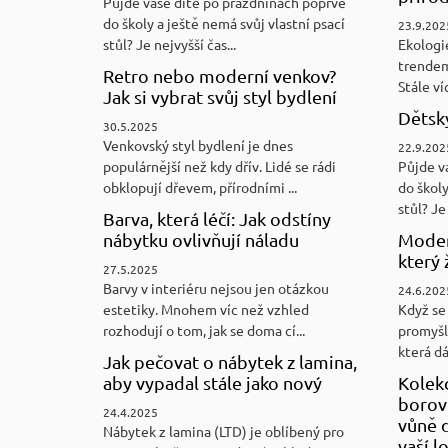
Půjde vaše dítě po prázdninách poprvé
do školy a ještě nemá svůj vlastní psací
23.9.202
stůl? Je nejvyšší čas...
Ekologi
trendem
Retro nebo moderní venkov?
Stále víc
Jak si vybrat svůj styl bydlení
Dětský
30.5.2025
Venkovský styl bydlení je dnes
22.9.202
populárnější než kdy dřív. Lidé se rádi
Půjde v
obklopují dřevem, přírodními ...
do školy
stůl? Je 
Barva, která léčí: Jak odstíny
nábytku ovlivňují náladu
Moder
který 
27.5.2025
Barvy v interiéru nejsou jen otázkou
24.6.202
estetiky. Mnohem víc než vzhled
Když se 
rozhodují o tom, jak se doma cí...
promyšl
která d
Jak pečovat o nábytek z lamina,
aby vypadal stále jako nový
Kolek
borovi
24.4.2025
vůně d
Nábytek z lamina (LTD) je oblíbený pro
vaší l