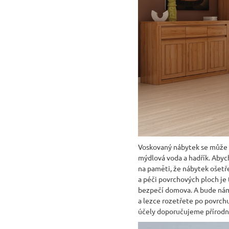
Voskovaný nábytek se může p
mýdlová voda a hadřík. Abyc
na paměti, že nábytek ošetř
a péči povrchových ploch je
bezpečí domova. A bude nám s
a lezce rozetřete po povrch
účely doporučujeme přírodn