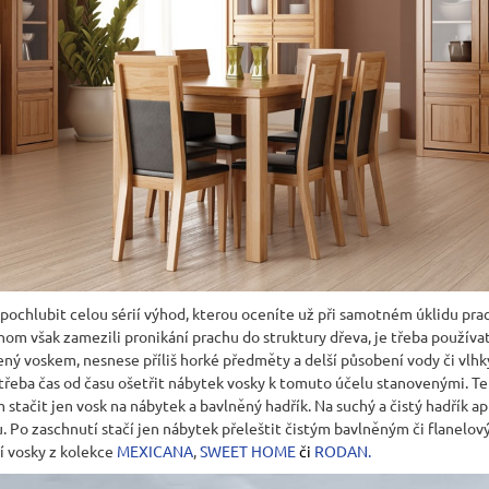
ochlubit celou sérií výhod, kterou oceníte už při samotném úklidu pra
hom však zamezili pronikání prachu do struktury dřeva, je třeba používa
ený voskem, nesnese příliš horké předměty a delší působení vody či vl
 třeba čas od času ošetřit nábytek vosky k tomuto účelu stanovenými. T
tačit jen vosk na nábytek a bavlněný hadřík. Na suchý a čistý hadřík a
u. Po zaschnutí stačí jen nábytek přeleštit čistým bavlněným či flanelo
í vosky z kolekce
MEXICANA
,
SWEET HOME
či
RODAN
.