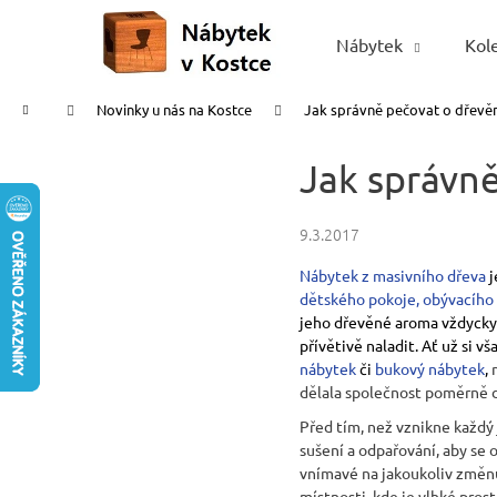
K
Přejít
na
o
Nábytek
Kol
Zpět
Zpět
obsah
š
do
do
í
Domů
Novinky u nás na Kostce
Jak správně pečovat o dřevěn
obchodu
obchodu
k
Jak správn
9.3.2017
Nábytek z masivního dřeva
j
dětského
pokoje
,
obývacího
jeho dřevěné aroma vždycky 
přívětivě naladit. Ať už si 
nábytek
či
bukový nábytek
,
m
dělala společnost poměrně dl
Před tím, než vznikne každý
sušení a odpařování, aby se 
vnímavé na jakoukoliv změnu 
místnosti, kde je vlhké pros