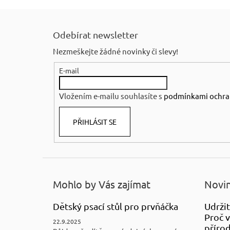
Z
á
Odebírat newsletter
p
Nezmeškejte žádné novinky či slevy!
a
E-mail
t
í
Vložením e-mailu souhlasíte s
podmínkami ochra
PŘIHLÁSIT SE
Mohlo by Vás zajímat
Novin
Dětský psací stůl pro prvňáčka
Udržit
Proč v
22.9.2025
přírod