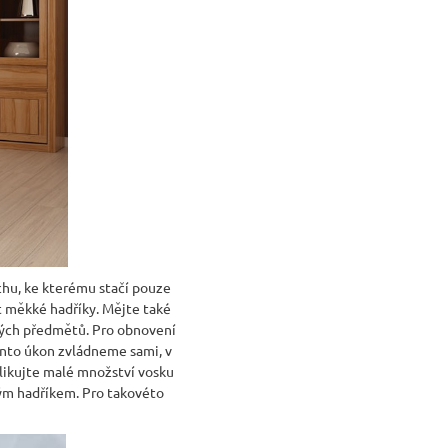
chu, ke kterému stačí pouze
t měkké hadříky. Mějte také
hkých předmětů. Pro obnovení
ento úkon zvládneme sami, v
plikujte malé množství vosku
vým hadříkem. Pro takovéto