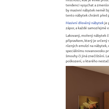
RUSTIKÁLNÍ ŽIDLE SWEET HOME SIL25
tendenci vysychat a zmenšov
2 601 Kč
by masivní nábytek neměl být
Původně:
2 890 Kč
tento nábytek chránit před 
Masivní dřevěný nábytek
je 
zápor, a každé samozřejmě vy
Lakovaný, mořený nábytek či
přípravkem, který je určený
různých emulzí na nábytek, 
speciálnímu novanovosku pro
šmouhy či jiná znečištění. 
poškození, u kterého nestačí