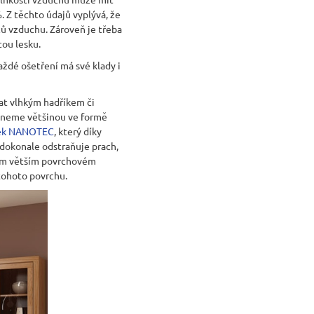
VICE SWEET HOME
 Z těchto údajů vyplývá, že
NÝM PROSTOREM
čů vzduchu. Zároveň je třeba
ou lesku.
Kč
ždé ošetření má své klady i
at vlhkým hadříkem či
ezneme většinou ve formě
vek NANOTEC
, který díky
dokonale odstraňuje prach,
dném větším povrchovém
 tohoto povrchu.