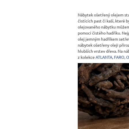
Nábytek ošetřený olejem sta
čistících past či kaší, kter
olejovaného nábytku můžeme 
pomoci čistého hadříku. Nejp
olej jemným hadříkem setře
nábytek ošetřeny oleji přiro
hlubších vrstev dřeva. Na 
z kolekce
ATLANTA
,
FARO
,
O