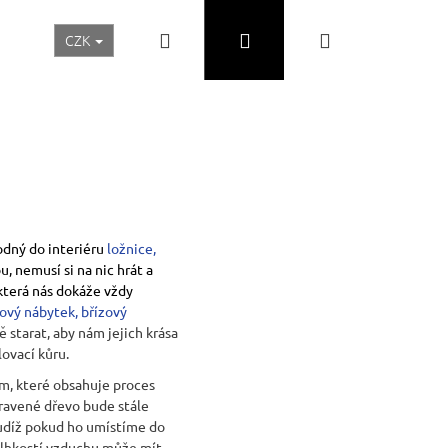
Hledat
Přihlášení
Nákupní
CZK
Realizace a inspirace
Akční ceny
Nábytek Skladem
košík
dný do interiéru
ložnice
,
, nemusí si na nic hrát a
která nás dokáže vždy
ový nábytek
,
břízový
 starat, aby nám jejich krása
ovací kůru.
ím, které obsahuje proces
Následující
pravené dřevo bude stále
 tudíž pokud ho umístíme do
 vlhkostí vzduchu může mít