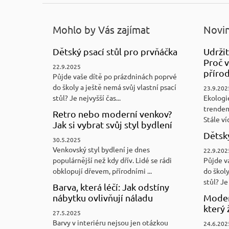
Mohlo by Vás zajímat
Novin
Dětský psací stůl pro prvňáčka
Udržit
Proč v
22.9.2025
přírod
Půjde vaše dítě po prázdninách poprvé
do školy a ještě nemá svůj vlastní psací
23.9.202
stůl? Je nejvyšší čas...
Ekologi
trendem
Retro nebo moderní venkov?
Stále víc
Jak si vybrat svůj styl bydlení
Dětský
30.5.2025
Venkovský styl bydlení je dnes
22.9.202
populárnější než kdy dřív. Lidé se rádi
Půjde v
obklopují dřevem, přírodními ...
do školy
stůl? Je 
Barva, která léčí: Jak odstíny
nábytku ovlivňují náladu
Moder
který 
27.5.2025
Barvy v interiéru nejsou jen otázkou
24.6.202