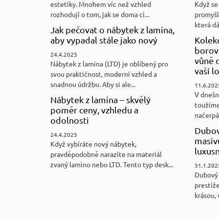
estetiky. Mnohem víc než vzhled
Když se 
rozhodují o tom, jak se doma cí...
promyšl
která d
Jak pečovat o nábytek z lamina,
aby vypadal stále jako nový
Kolek
borovi
24.4.2025
vůně d
Nábytek z lamina (LTD) je oblíbený pro
vaší l
svou praktičnost, moderní vzhled a
snadnou údržbu. Aby si ale...
11.6.202
V dnešn
Nábytek z lamina – skvělý
toužíme
poměr ceny, vzhledu a
načerpám
odolnosti
Dubov
24.4.2025
masiv
Když vybíráte nový nábytek,
luxus
pravděpodobně narazíte na materiál
zvaný lamino nebo LTD. Tento typ desk...
31.1.202
Dubový
prestiže
krásou, 