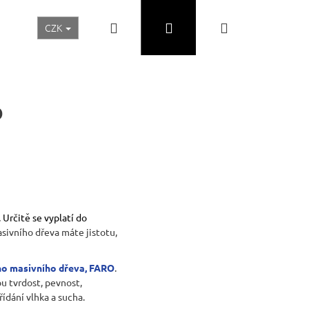
Hledat
Přihlášení
Nákupní
CZK
Realizace a inspirace
Akční ceny
Nábytek Skladem
košík
o
 Určitě se vyplatí do
asivního dřeva máte jistotu,
ého masivního dřeva, FARO
.
Následující
u tvrdost, pevnost,
ídání vlhka a sucha.