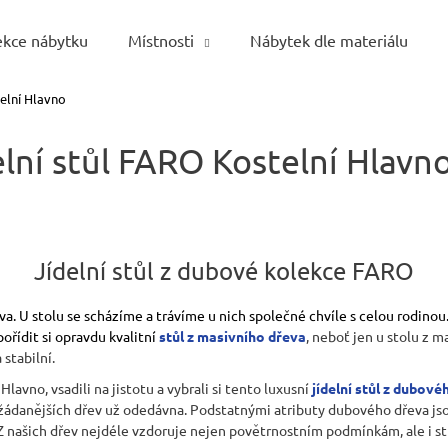
ekce nábytku
Místnosti
Nábytek dle materiálu
elní Hlavno
Co potřebujete najít?
lní stůl FARO Kostelní Hlavn
HLEDAT
Jídelní stůl z dubové kolekce FARO
Doporučujeme
a. U stolu se scházíme a trávíme u nich společné chvíle s celou rodinou.
pořídit si opravdu kvalitní
stůl z masivního dřeva
, neboť jen u stolu z m
stabilní.
 Hlavno, vsadili na jistotu a vybrali si tento luxusní
jídelní stůl z dubov
žádanějších dřev už odedávna. Podstatnými atributy dubového dřeva jso
Z našich dřev nejdéle vzdoruje nejen povětrnostním podmínkám, ale i stř