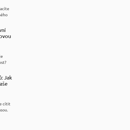
racíte
ného
vní
sovou
je
ost?
ů: Jak
aše
 cítit
ásou.