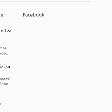
ce
Facebook
ojí za
az na
ilitu.
ňáčka
poprvé
í psací
,