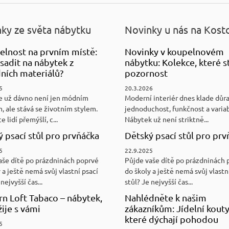
ky ze světa nábytku
Novinky u nás na Kost
elnost na prvním místě:
Novinky v koupelnovém
sadit na nábytek z
nábytku: Kolekce, které st
ních materiálů?
pozornost
5
20.3.2026
e už dávno není jen módním
Moderní interiér dnes klade důr
, ale stává se životním stylem.
jednoduchost, funkčnost a variab
e lidí přemýšlí, c...
Nábytek už není striktně...
 psací stůl pro prvňáčka
Dětský psací stůl pro prv
5
22.9.2025
aše dítě po prázdninách poprvé
Půjde vaše dítě po prázdninách 
 a ještě nemá svůj vlastní psací
do školy a ještě nemá svůj vlastn
nejvyšší čas...
stůl? Je nejvyšší čas...
n Loft Tabaco – nábytek,
Nahlédněte k našim
žije s vámi
zákazníkům: Jídelní kouty
které dýchají pohodou
5