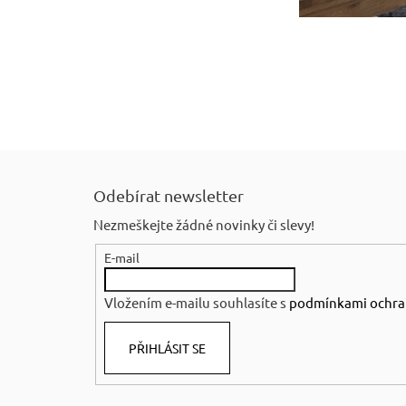
Z
á
Odebírat newsletter
p
Nezmeškejte žádné novinky či slevy!
a
E-mail
t
í
Vložením e-mailu souhlasíte s
podmínkami ochra
PŘIHLÁSIT SE