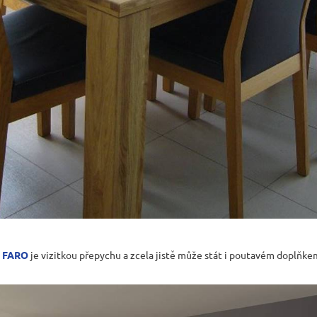
e FARO
je vizitkou přepychu a zcela jistě může stát i poutavém doplňk