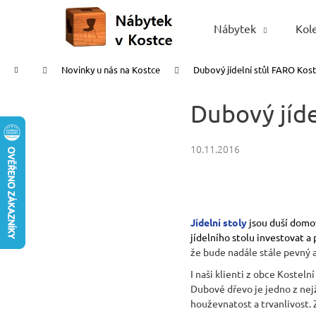
K
Přejít
na
o
Nábytek
Kol
Zpět
Zpět
obsah
š
do
do
í
Domů
Novinky u nás na Kostce
Dubový jídelní stůl FARO Kost
obchodu
obchodu
k
Dubový jíde
10.11.2016
Jídelní stoly
jsou duší domov
jídelního stolu investovat a 
že bude nadále stále pevný a 
I naši klienti z obce Kostelní
Dubové dřevo je jedno z nej
houževnatost a trvanlivost. 