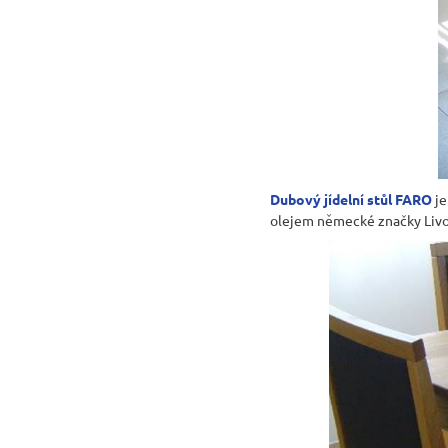
Dubový jídelní stůl FARO
j
olejem německé značky Livos