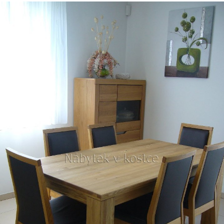
JÍDELNÍ ŽIDLE MEXICANA SIL25
RUSTIKÁLNÍ LA
BAX25 S ÚLOŽ
2 403 Kč
Původně:
2 670 Kč
6 048 Kč
Původně:
6 720 