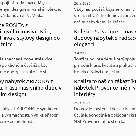
spojí přírodní materiály s
26.5.2025
eným designem, vzniká kolekce,
Vždy nás potěší, když se k nám v
ává domovu duši. Mod...
s fotkami vašeho domova zaříze
naším nábytkem. Je krásné ...
ce ROSITA z
cového masivu: Klid,
Kolekce Salvatore – masi
řeva a stylový design do
dubový nábytek s nadča
ožnice
elegancí
5
3.4.2025
í uspěchané době stále více
Toužíte po interiéru, který spoju
 po klidném útočišti, kde
přírodní krásu, kvalitu a praktičn
e energii a skutečně si ...
Kolekce Salvatore je tím ...
ý nábytek ARIZONA z
Realizace našich zákazník
u: krása masivního dubu v
nábytek Provence mění v
ním designu
interiéry
5
25.3.2025
 nábytek ARIZONA je symbolem
Domov je místem, kde se chceme
 a výjimečnosti. Vyniká přírodní
útulně, pohodlně a obklopeni kr
vysokou odolnost...
Styl Provence přináší do i...