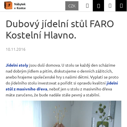
K
Přejít
Hledat
Nákup
M
Přihlášení
CZK
na
o
Zpět
Zpět
obsah
košík
š
Dubový jídelní stůl FARO
í
C
Kostelní Hlavno.
k
o
p
10.11.2016
o
t
Jídelní stoly
jsou duší domova. U stolu se každý den scházíme
ř
nad dobrým jídlem a pitím, diskutujeme o denních zážitcích,
anebo hrajeme společenské hry s našimi dětmi. Vyplatí se proto
e
do jídelního stolu investovat a pořídit si opravdu kvalitní
jídelní
b
stůl z masivního dřeva
, neboť jen u stolu z masivního dřeva
u
máte zaručeno, že bude nadále stále pevný a stabilní.
j
e
t
e