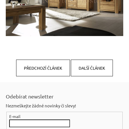
PŘEDCHOZÍ ČLÁNEK
DALŠÍ ČLÁNEK
Z
á
Odebírat newsletter
p
Nezmeškejte žádné novinky či slevy!
a
E-mail
t
í