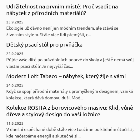
Udržitelnost na prvním místě: Proč vsadit na
nábytek z přírodních materiálů?
23.9.2025
Ekologie už dávno není jen módním trendem, ale stává se
životním stylem. Stále více lidí přemýšlí, c...
Dětský psací stůl pro prvňáčka
22.9.2025
Půjde vaše dítě po prázdninách poprvé do školy a ještě nemá svůj
vlastní psací stůl? Je nejvyšší čas...
Modern Loft Tabaco – nábytek, který žije s vámi
24.6.2025
Když se spojí přírodní materiály s promyšleným designem, vzniká
kolekce, která dává domovu duši. Mod...
Kolekce ROSITA z borovicového masivu: Klid, vůně
dřeva a stylový design do vaší ložnice
11.6.2025
V dnešní uspěchané době stále více toužíme po klidném útočišti,
kde načerpáme energii a skutečně si ...