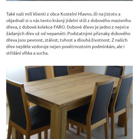
r
u
Také naši milí klienti z obce Kostelní Hlavno, šli na jistotu a
č
objednali si u nás tento krásný jídelní stůl z dubového masivního
u
dřeva, z dubové kolekce FARO. Dubové dřevo je jedno z nejvíce
j
žádaných dřev už od nepaměti. Podstatnými příznaky dubového
e
dřeva jsou pevnost, stálost, tuhost a dlouhá životnost. Z našich
m
dřev nejdéle vzdoruje nejen povětrnostním podmínkám, ale i
střídání vlhka a sucha.
e
JÍDELNÍ
ŽIDLE
MEXICANA
SIL25
2
403
Kč
Původně:
2
670
Kč