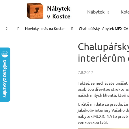
K
Přejít
na
o
Nábytek
Kol
Zpět
Zpět
obsah
š
do
do
í
Domů
Novinky u nás na Kostce
Chalupářský nábytek MEXICANA
obchodu
obchodu
k
Chalupářsk
interiérům 
7.8.2017
Taktéž se necháváte unášet p
osobitou dřevitou strukturu?
našich milých klientů, kteř
Určitě mi dáte za pravdu, že
jakékoliv interiéry Vašeho d
nábytek MEXICINA to pravé o
venkovskou tvář.