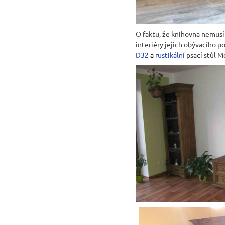
O faktu, že knihovna nemusí 
interiéry jejich obývacího p
D32
a
rustikální
psací stůl 