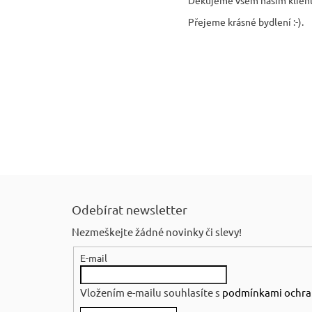
Děkujeme všem našim klientů
Přejeme krásné bydlení :-).
Z
á
Odebírat newsletter
p
Nezmeškejte žádné novinky či slevy!
a
E-mail
t
í
Vložením e-mailu souhlasíte s
podmínkami ochra