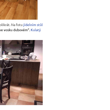
likrát. Na fotu
jídelním stůl
 ve vosku dubovém“.
Kulatý