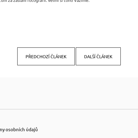
m za zaslání fotografií. Velmi si toho Vážíme.
PŘEDCHOZÍ ČLÁNEK
DALŠÍ ČLÁNEK
ny osobních údajů