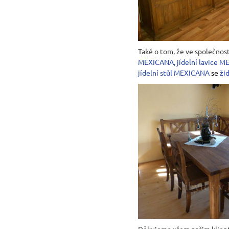
Také o tom, že ve společnost
MEXICANA
,
jídelní
lavice M
jídelní stůl MEXICANA
se
ži