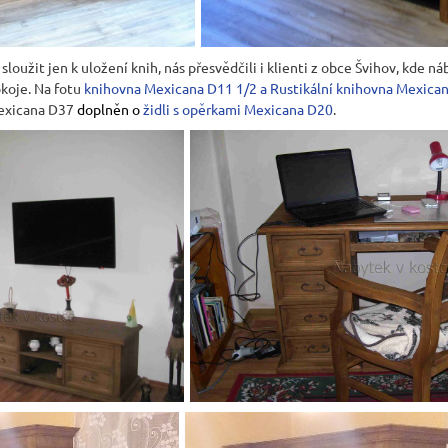
sloužit jen k uložení knih, nás přesvědčili i klienti z obce Švihov, kde
okoje. Na fotu
knihovna Mexicana D11 1/2
a
Rustikální knihovna Mexica
Mexicana
D37
doplněn o
židli s opěrkami Mexicana D20
.