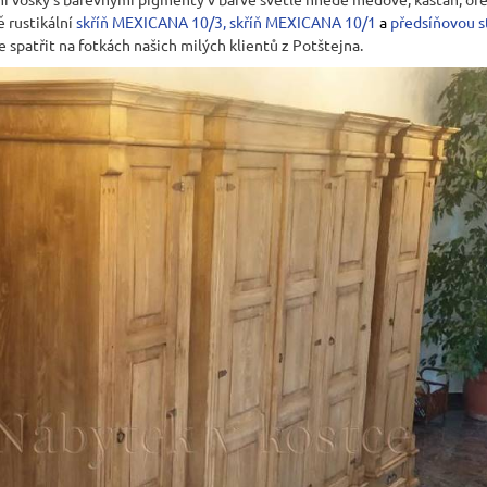
ě rustikální
skříň MEXICANA 10/3
,
skříň MEXICANA 10/1
a
předsíňovou 
spatřit na fotkách našich milých klientů z Potštejna.