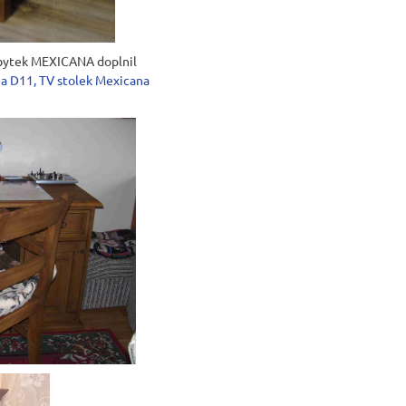
 nábytek MEXICANA doplnil
na D11
,
TV stolek Mexicana