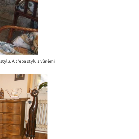
tylu. A třeba stylu s vůněmi