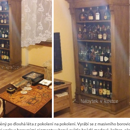
ý po dlouhá léta z pokolení na pokolení. Vyrábí se z masivního borovic
i vosky s barevnými pigmenty v barvě světle hnědé medové, kaštan, oř