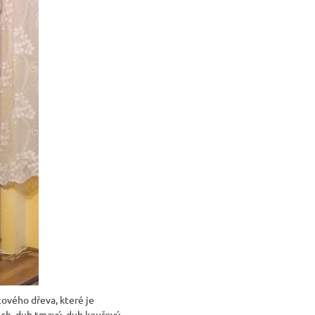
ového dřeva, které je
ech, dub tmavý, dub kouřový