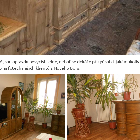
sou opravdu nevyčíslitelné, neboť se dokáže přizpůsobit jakémukoliv s
no na fotech našich klientů z Nového Boru.