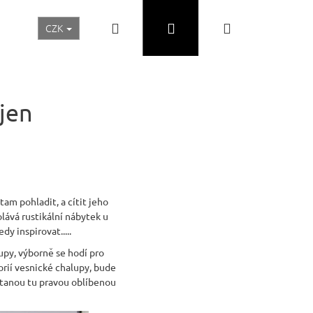
Hledat
Přihlášení
Nákupní
CZK
Realizace a inspirace
Akční ceny
Nábytek Skladem
košík
jen
am pohladit, a cítit jeho
lává rustikální nábytek u
dy inspirovat.....
upy, výborně se hodí pro
torií vesnické chalupy, bude
Následující
stanou tu pravou oblíbenou