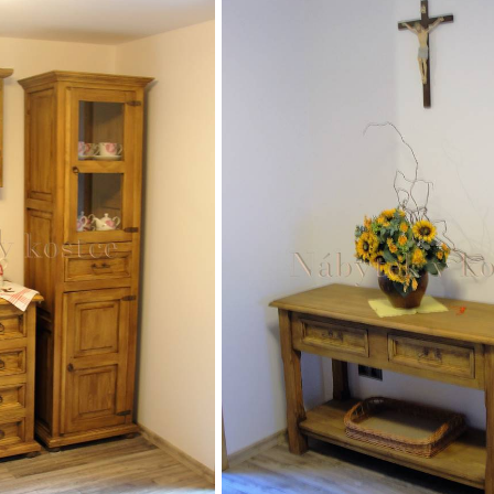
JÍDELNÍ ŽIDLE MEXICANA SIL25
RUSTIKÁLNÍ LA
BAX25 S ÚLOŽ
2 403 Kč
Původně:
2 670 Kč
6 048 Kč
Původně:
6 720 