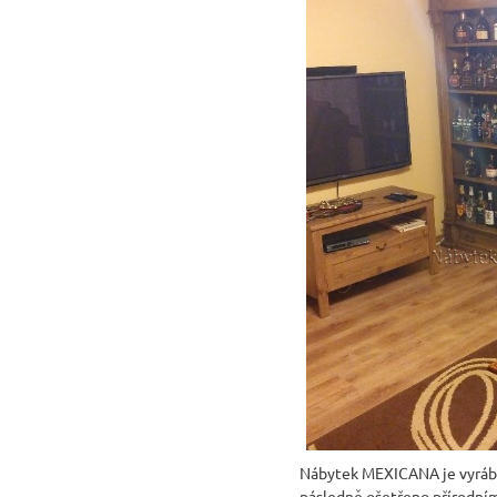
Nábytek MEXICANA je vyráběn
následně ošetřeno přírodním