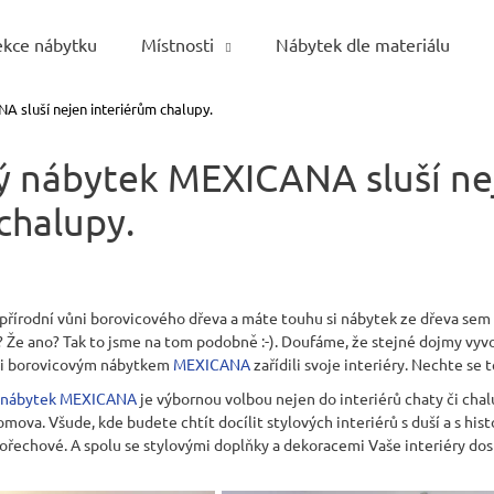
ekce nábytku
Místnosti
Nábytek dle materiálu
 sluší nejen interiérům chalupy.
Co potřebujete najít?
ý nábytek MEXICANA sluší ne
HLEDAT
chalupy.
Doporučujeme
řírodní vůni borovicového dřeva a máte touhu si nábytek ze dřeva sem t
 Že ano? Tak to jsme na tom podobně :-). Doufáme, že stejné dojmy vyvo
í si borovicovým nábytkem
MEXICANA
zařídili svoje interiéry. Nechte se te
nábytek MEXICANA
je výbornou volbou nejen do interiérů chaty či chal
omova. Všude, kde budete chtít docílit stylových interiérů s duší a s his
řechové. A spolu se stylovými doplňky a dekoracemi Vaše interiéry do