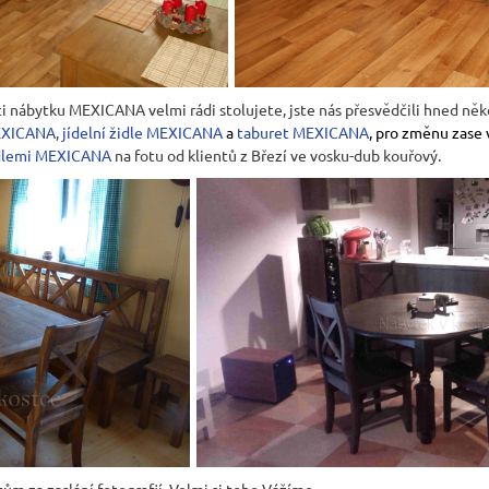
i nábytku MEXICANA velmi rádi stolujete, jste nás přesvědčili hned něko
EXICANA
,
jídelní židle MEXICANA
a
taburet MEXICANA
, pro změnu zase
dlemi MEXICANA
na fotu od klientů z Březí ve vosku-dub kouřový.