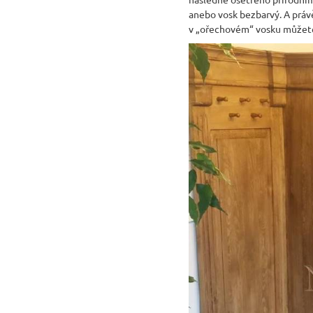
anebo vosk bezbarvý. A práv
v „ořechovém“ vosku můžete 