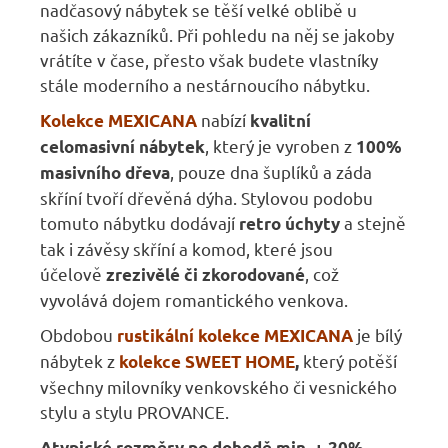
nadčasový nábytek se těší velké oblibě u
našich zákazníků. Při pohledu na něj se jakoby
vrátíte v čase, přesto však budete vlastníky
stále moderního a nestárnoucího nábytku.
nabízí
Kolekce MEXICANA
kvalitní
, který je vyroben z
celomasivní nábytek
100%
, pouze dna šuplíků a záda
masivního dřeva
skříní tvoří dřevěná dýha. Stylovou podobu
tomuto nábytku dodávají
a stejně
retro úchyty
tak i závěsy skříní a komod, které jsou
účelově
, což
zrezivělé či zkorodované
vyvolává dojem romantického venkova.
Obdobou
je bílý
rustikální kolekce MEXICANA
nábytek z
který potěší
kolekce SWEET HOME
,
všechny milovníky venkovského či vesnického
stylu a stylu PROVANCE.
Atypické rozměry po dohodě min. + 20%