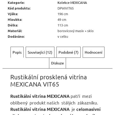
Kategorie
:
Kolekce MEXICANA
Kód produktu
:
DPWVIT65
Výška
:
196 cm
Hloubka
:
49 cm
Délka
:
113 cm
Materiál
:
borovicový masív + sklo
Dodáváno
:
v celku
Popis
Související (12)
Podobné (7)
Hodnocení
Diskuze
Rustikální prosklená vitrína
MEXICANA VIT65
patří mezi
Rustikální vitrína MEXICANA
oblíbený produkt našich stálých zákazníku.
je
Rustikální vitrína MEXICANA
celomasivní