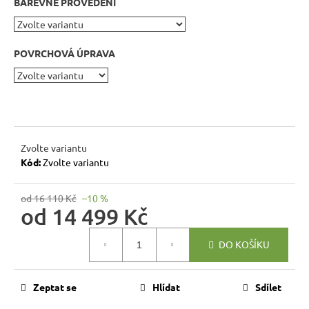
BAREVNÉ PROVEDENÍ
r
u
č
u
POVRCHOVÁ ÚPRAVA
j
e
m
e
Zvolte variantu
BUKOVÁ
Kód:
Zvolte variantu
STOLIČKA
Z
MASIVU
od 16 110 Kč
–10 %
MET
od
14 499 Kč
TAB08
ŠTOKRLE
Měrná
DO KOŠÍKU
cena:
580
Kč
Zeptat se
Hlídat
Sdílet