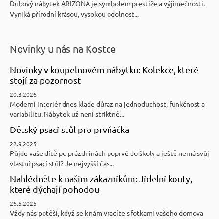
Dubový nábytek ARIZONA je symbolem prestiže a výjimečnosti.
Vyniká přírodní krásou, vysokou odolnost...
Novinky u nás na Kostce
Novinky v koupelnovém nábytku: Kolekce, které
stojí za pozornost
20.3.2026
Moderní interiér dnes klade důraz na jednoduchost, funkčnost a
variabilitu. Nábytek už není striktně...
Dětský psací stůl pro prvňáčka
22.9.2025
Půjde vaše dítě po prázdninách poprvé do školy a ještě nemá svůj
vlastní psací stůl? Je nejvyšší čas...
Nahlédněte k našim zákazníkům: Jídelní kouty,
které dýchají pohodou
26.5.2025
Vždy nás potěší, když se k nám vracíte s fotkami vašeho domova