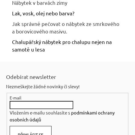
Nábytek v barvách zimy
Lak, vosk, olej nebo barva?
Jak správně pečovat o nábytek ze smrkového
a borovicového masivu.
Chalupářský nábytek pro chalupu nejen na
samotě u lesa
Z
á
Odebírat newsletter
p
Nezmeškejte žádné novinky či slevy!
a
E-mail
t
í
Vložením e-mailu souhlasíte s
podmínkami ochrany
osobních údajů
PŘIHLÁSIT SE