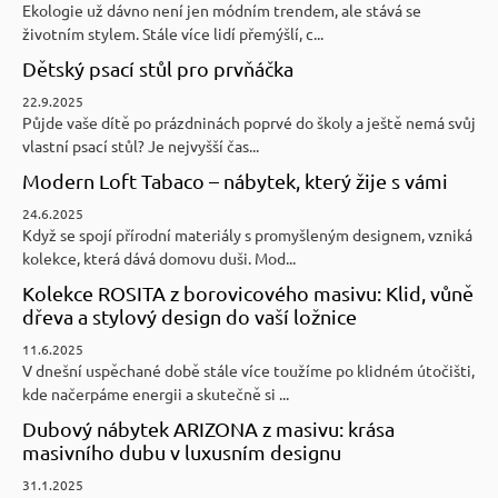
Ekologie už dávno není jen módním trendem, ale stává se
životním stylem. Stále více lidí přemýšlí, c...
Dětský psací stůl pro prvňáčka
22.9.2025
Půjde vaše dítě po prázdninách poprvé do školy a ještě nemá svůj
vlastní psací stůl? Je nejvyšší čas...
Modern Loft Tabaco – nábytek, který žije s vámi
24.6.2025
Když se spojí přírodní materiály s promyšleným designem, vzniká
kolekce, která dává domovu duši. Mod...
Kolekce ROSITA z borovicového masivu: Klid, vůně
dřeva a stylový design do vaší ložnice
11.6.2025
V dnešní uspěchané době stále více toužíme po klidném útočišti,
kde načerpáme energii a skutečně si ...
Dubový nábytek ARIZONA z masivu: krása
masivního dubu v luxusním designu
31.1.2025