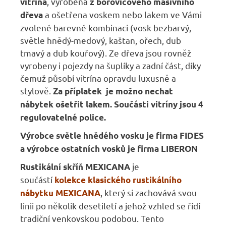
, vyrobená
vitrina
z borovicového masivního
a ošetřena voskem nebo lakem ve Vámi
dřeva
zvolené barevné kombinaci (vosk bezbarvý,
světle hnědý-medový, kaštan, ořech, dub
tmavý a dub kouřový). Ze dřeva jsou rovněž
vyrobeny i pojezdy na šuplíky a zadní část, díky
čemuž působí vitrína opravdu luxusně a
stylově.
Za příplatek je možno nechat
nábytek ošetřit lakem. Součásti vitríny jsou 4
regulovatelné police.
Výrobce světle hnědého vosku je firma FIDES
a výrobce ostatních vosků je firma LIBERON
je
Rustikální skříň MEXICANA
součástí
kolekce klasického rustikálního
,
který si zachovává svou
nábytku MEXICANA
linii po několik desetiletí a jehož vzhled se řídí
tradiční venkovskou podobou. Tento