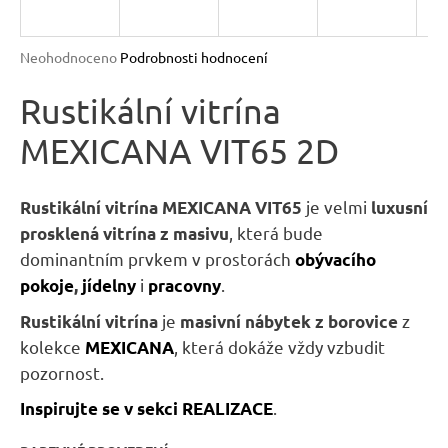
n
a
Průměrné
Neohodnoceno
Podrobnosti hodnocení
j
hodnocení
produktu
Rustikální vitrína
í
je
t
MEXICANA VIT65 2D
0,0
?
z
5
hvězdiček.
je velmi
Rustikální vitrína MEXICANA VIT65
luxusní
, která bude
prosklená vitrína z masivu
dominantním prvkem v prostorách
obývacího
HLEDAT
i
.
pokoje
,
jídelny
pracovny
je
z
Rustikální vitrína
masivní nábytek z borovice
kolekce
, která dokáže vždy vzbudit
MEXICANA
D
pozornost.
o
p
.
Inspirujte se v sekci REALIZACE
o