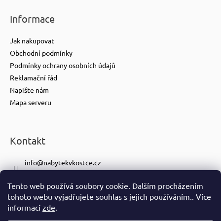
Informace
Jak nakupovat
Obchodní podmínky
Podmínky ochrany osobních údajů
Reklamační řád
Napište nám
Mapa serveru
Kontakt
info
@
nabytekvkostce.cz
+420 606 065 259
Tento web používá soubory cookie. Dalším procházením
+420 601 116 371
tohoto webu vyjadřujete souhlas s jejich používáním.. Více
https://www.facebook.com/nabytekvkostce.cz/
informací
zde
.
nabytek_v_kostce