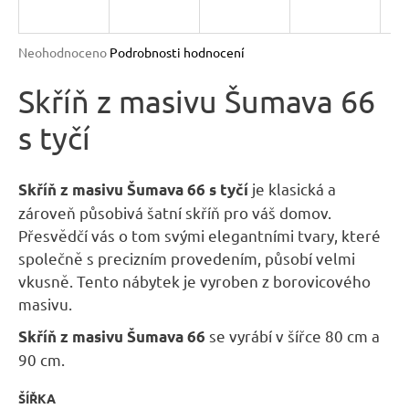
n
a
Průměrné
Neohodnoceno
Podrobnosti hodnocení
j
hodnocení
produktu
Skříň z masivu Šumava 66
í
je
t
s tyčí
0,0
?
z
5
hvězdiček.
je klasická a
Skříň z masivu Šumava 66 s tyčí
zároveň působivá šatní skříň pro váš domov.
Přesvědčí vás o tom svými elegantními tvary, které
HLEDAT
společně s precizním provedením, působí velmi
vkusně. Tento nábytek je vyroben z borovicového
masivu.
D
se vyrábí v šířce 80 cm a
Skříň z masivu Šumava 66
o
90 cm.
p
o
ŠÍŘKA