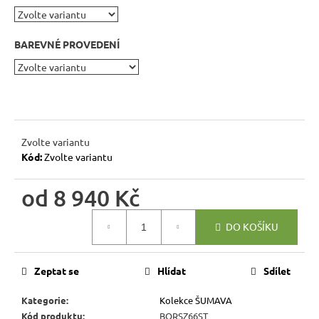
r
u
č
BAREVNÉ PROVEDENÍ
u
j
e
m
e
Zvolte variantu
Kód:
Zvolte variantu
RUSTIKÁLNÍ
LAVICE
od
8 940 Kč
MEXICANA
BAX25
BEZ
Měrná
DO KOŠÍKU
PODRUČEK
cena:
5
409
Zeptat se
Hlídat
Sdílet
Kč
Původně:
6
Kategorie
:
Kolekce ŠUMAVA
010
Kód produktu
:
BORSZ66ST