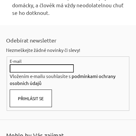
domácky, a člověk má vždy neodolatelnou chuť
se ho dotknout.
Z
á
Odebírat newsletter
p
Nezmeškejte žádné novinky či slevy!
a
E-mail
t
í
Vložením e-mailu souhlasíte s
podmínkami ochrany
osobních údajů
PŘIHLÁSIT SE
Mohlo by Vás zajímat