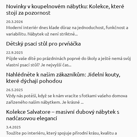
Novinky v koupelnovém nábytku: Kolekce, které
stojí za pozornost
20.3.2026
Moderní interiér dnes klade důraz na jednoduchost, funkčnost a
variabilitu. Nábytek už není striktně...
Dětský psací stůl pro prvňáčka
22.9.2025
Půjde vaše dítě po prázdninách poprvé do školy a ještě nemá svůj
vlastní psací stůl? Je nejvyšší čas...
Nahlédněte k našim zákazníkům: Jídelní kouty,
které dýchají pohodou
26.5.2025
Vždy nás potěší, když se k nám vracíte s fotkami vašeho domova
zařízeného naším nábytkem. Je krásné ...
Kolekce Salvatore – masivní dubový nábytek s
nadčasovou elegancí
3.4.2025
Toužíte po interiéru, který spojuje přírodní krásu, kvalitu a