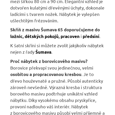
mezi šířkou 80 cm a 90 cm. Elegantní vzhled je
dotvořen kulatými dřevěnými úchyty, dokonale
ladícími s tvarem nožek. Nábytek je vylepšen
ušlechtilým frézováním.
Skříň z masivu Šumava 65 doporučujeme do
i
.
ložnic
,
dětských pokojů
,
pracoven
předsíní
K šatní skříni si můžete zvolit jakýkoliv nábytek
nejen z řady
.
Šumava
Proč nábytek z borovicového masivu?
Borovice překvapí svou jedinečnou, velmi
. Je to
osobitou a propracovanou kresbou
dřevo houževnaté a pružné. Působí autenticky
zároveň nevšedně. Výrazná kresba i struktura
borového masivu podtrhuje unikátní vzhled
nábytku. Díky vysokému obsahu pryskyřice,
provoní nadlouho váš interiér. Nábytek
z borovicového masivu působí velmi příjemně a