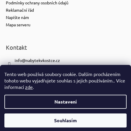
Podmínky ochrany osobních údajů
Reklamační řád
Napište nám
Mapa serveru
Kontakt
info
@
nabytekvkostce.cz
+420 606 065 259
Tento web používá soubory cookie. Dalším procházením
+420 601 116 371
tohoto webu vyjadřujete souhlas s jejich používáním.. Více
https://www.facebook.com/nabytekvkostce.cz/
informací
zde
.
nabytek_v_kostce
Nastavení
Vytvořil Shoptet
Copyright 2026
nabytek-v-kostce.cz
. Všechna práva vyhrazena.
Souhlasím
Ve spolupráci se
S!CK Studiem