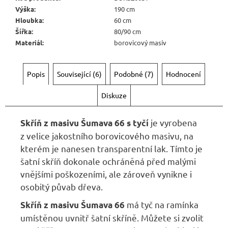
Kč
Výška
:
190 cm
Hloubka
:
60 cm
Šířka
:
80/90 cm
Materiál
:
borovicový masív
Popis
Související (6)
Podobné (7)
Hodnocení
Diskuze
je vyrobena
Skříň z masivu Šumava 66 s tyčí
z velice jakostního borovicového masivu, na
kterém je nanesen transparentní lak. Tímto je
šatní skříň dokonale ochráněná před malými
vnějšími poškozeními, ale zároveň vynikne i
osobitý půvab dřeva.
má tyč na ramínka
Skříň z masivu Šumava 66
umístěnou uvnitř šatní skříně. Můžete si zvolit