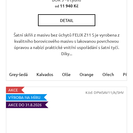
A
11 940 Kč
od
R
DETAIL
M
A
Šatní skříň z masivu bez úchytů FELIX Z11 S je vyrobena z
kvalitního borovicového masivu s lakovanou povrchovou
úpravou a nabízí praktické vnitřní uspořádání s šatní tyčí.
Díky...
Grey-šedá
Kalvados
Olše
Orange
Ořech
Příro
AKCE
Kód:
DPWSAV11/A/SHV
VÝROBA NA MÍRU
AKCE DO 31.8.2026