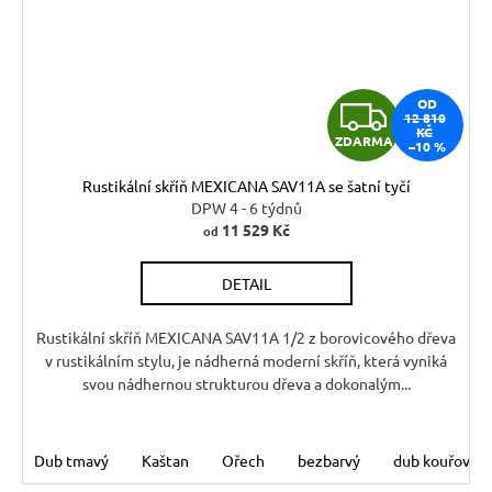
Z
OD
12 810
KČ
ZDARMA
–10 %
D
Rustikální skříň MEXICANA SAV11A se šatní tyčí
A
DPW 4 - 6 týdnů
11 529 Kč
od
R
DETAIL
M
A
Rustikální skříň MEXICANA SAV11A 1/2 z borovicového dřeva
v rustikálním stylu, je nádherná moderní skříň, která vyniká
svou nádhernou strukturou dřeva a dokonalým...
Dub tmavý
Kaštan
Ořech
bezbarvý
dub kouřový