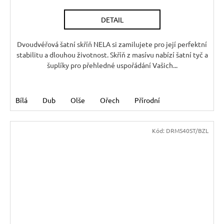
DETAIL
Dvoudvéřová šatní skříň NELA si zamilujete pro její perfektní
stabilitu a dlouhou životnost. Skříň z masívu nabízí šatní tyč a
šuplíky pro přehledné uspořádání Vašich...
Bílá
Dub
Olše
Ořech
Přírodní
Kód:
DRMS40ST/BZL