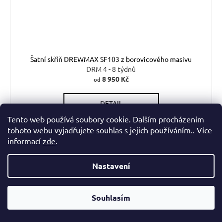
Šatní skříň DREWMAX SF103 z borovicového masivu
DRM 4 - 8 týdnů
8 950 Kč
od
DETAIL
Tento web používá soubory cookie. Dalším procházením
Šatní skříň z masivu DREWMAX SF 103 je kvalitně zhotovená
tohoto webu vyjadřujete souhlas s jejich používáním.. Více
dvoudvéřová skříň se šatní tyčí, která Vás překvapí perfektní
informací
zde
.
stabilitou a dlouhou životností. Skříň z masivu...
Nastavení
Bílá
Dub
Olše
Ořech
Přírodní
Souhlasím
AKCE
Kód:
DPWSAV21/A/SHV
VÝROBA NA MÍRU