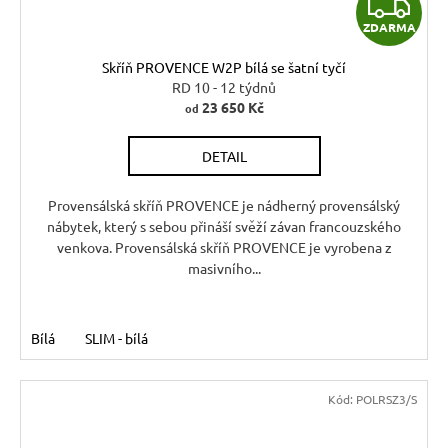
Z
ZDARMA
D
Skříň PROVENCE W2P bílá se šatní tyčí
A
RD 10 - 12 týdnů
23 650 Kč
od
R
DETAIL
M
A
Provensálská skříň PROVENCE je nádherný provensálský
nábytek, který s sebou přináší svěží závan francouzského
venkova. Provensálská skříň PROVENCE je vyrobena z
masivního...
Bílá
SLIM - bílá
Kód:
POLRSZ3/S