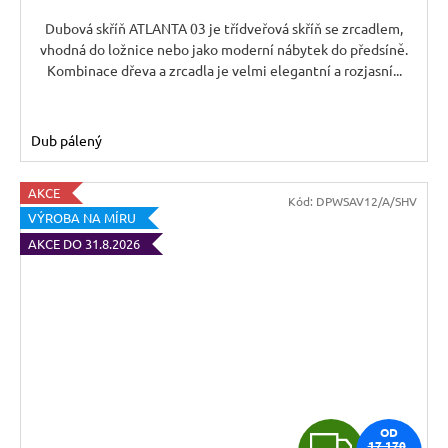
A
Dubová skříň ATLANTA 03 je třídveřová skříň se zrcadlem,
vhodná do ložnice nebo jako moderní nábytek do předsíně.
Kombinace dřeva a zrcadla je velmi elegantní a rozjasní...
Dub pálený
AKCE
Kód:
DPWSAV12/A/SHV
VÝROBA NA MÍRU
AKCE DO 31.8.2026
Z
OD
17 170