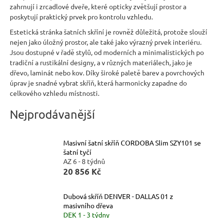
zahrnují i zrcadlové dveře, které opticky zvětšují prostor a
n
poskytují praktický prvek pro kontrolu vzhledu.
a
Estetická stránka šatních skříní je rovněž důležitá, protože slouží
j
nejen jako úložný prostor, ale také jako výrazný prvek interiéru.
í
Jsou dostupné v řadě stylů, od moderních a minimalistických po
tradiční a rustikální designy, a v různých materiálech, jako je
t
dřevo, laminát nebo kov. Díky široké paletě barev a povrchových
?
úprav je snadné vybrat skříň, která harmonicky zapadne do
celkového vzhledu místnosti.
Nejprodávanější
HLEDAT
Masivní šatní skříň CORDOBA Slim SZY101 se
šatní tyčí
AZ 6 - 8 týdnů
20 856 Kč
D
o
Dubová skříň DENVER - DALLAS 01 z
p
masivního dřeva
o
DEK 1 - 3 týdny