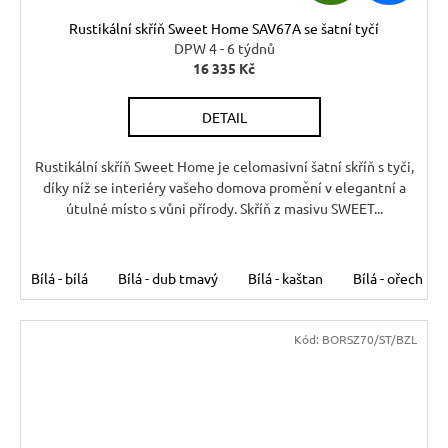
D
Rustikální skříň Sweet Home SAV67A se šatní tyčí
A
DPW 4 - 6 týdnů
16 335 Kč
R
DETAIL
M
A
Rustikální skříň Sweet Home je celomasivní šatní skříň s tyči,
díky níž se interiéry vašeho domova promění v elegantní a
útulné místo s vůni přírody. Skříň z masivu SWEET...
Bílá - bílá
Bílá - dub tmavý
Bílá - kaštan
Bílá - ořech
Kód:
BORSZ70/ST/BZL