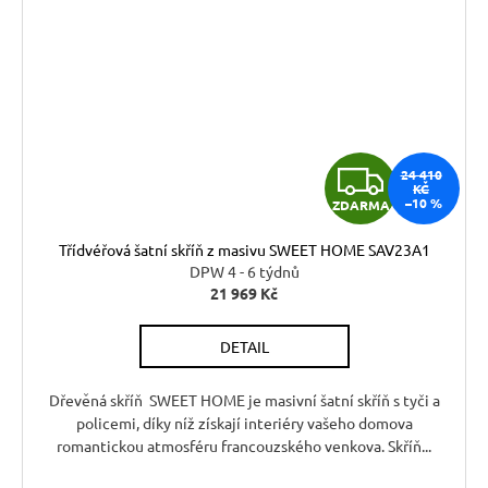
Z
24 410
KČ
–10 %
ZDARMA
D
Třídvéřová šatní skříň z masivu SWEET HOME SAV23A1
A
DPW 4 - 6 týdnů
21 969 Kč
R
DETAIL
M
A
Dřevěná skříň SWEET HOME je masivní šatní skříň s tyči a
policemi, díky níž získají interiéry vašeho domova
romantickou atmosféru francouzského venkova. Skříň...