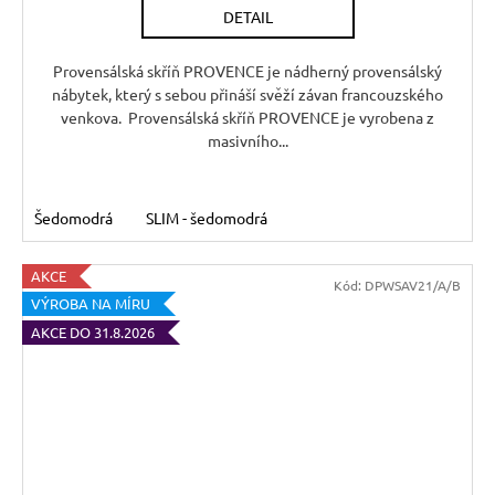
DETAIL
M
A
Provensálská skříň PROVENCE je nádherný provensálský
nábytek, který s sebou přináší svěží závan francouzského
venkova. Provensálská skříň PROVENCE je vyrobena z
masivního...
Šedomodrá
SLIM - šedomodrá
AKCE
Kód:
DPWSAV21/A/B
VÝROBA NA MÍRU
AKCE DO 31.8.2026