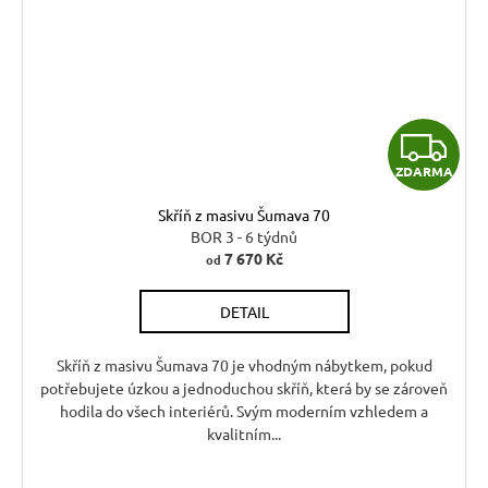
Z
ZDARMA
D
Skříň z masivu Šumava 70
A
BOR 3 - 6 týdnů
7 670 Kč
od
R
DETAIL
M
A
Skříň z masivu Šumava 70 je vhodným nábytkem, pokud
potřebujete úzkou a jednoduchou skříň, která by se zároveň
hodila do všech interiérů. Svým moderním vzhledem a
kvalitním...