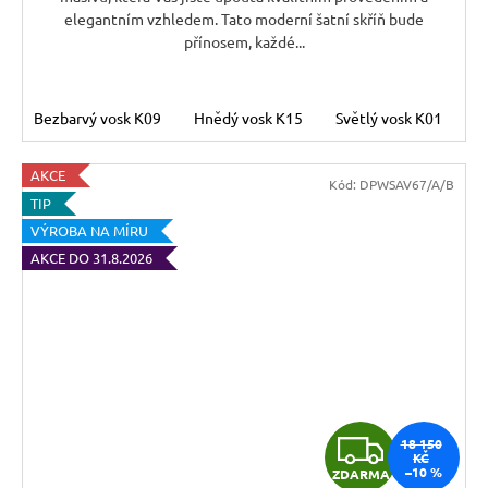
elegantním vzhledem. Tato moderní šatní skříň bude
přínosem, každé...
Bezbarvý vosk K09
Hnědý vosk K15
Světlý vosk K01
T
AKCE
Kód:
DPWSAV67/A/B
TIP
VÝROBA NA MÍRU
AKCE DO 31.8.2026
Z
18 150
KČ
–10 %
ZDARMA