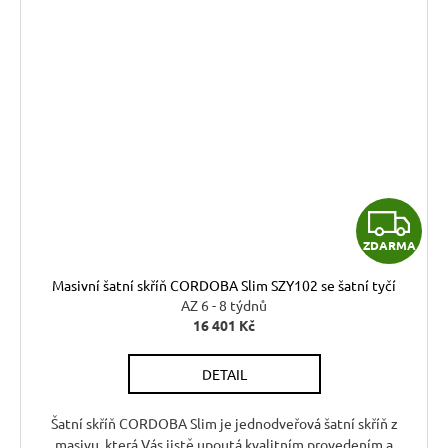
Z
ZDARMA
D
Masivní šatní skříň CORDOBA Slim SZY102 se šatní tyčí
A
AZ 6 - 8 týdnů
16 401 Kč
R
DETAIL
M
A
Šatní skříň CORDOBA Slim je jednodveřová šatní skříň z
masivu, která Vás jistě upoutá kvalitním provedením a