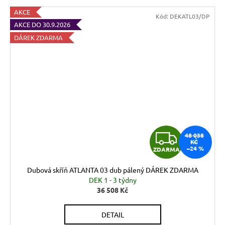
AKCE
Kód:
DEKATL03/DP
AKCE DO 30.9.2026
DÁREK ZDARMA
Z
48 038
KČ
–24 %
ZDARMA
D
Dubová skříň ATLANTA 03 dub pálený DÁREK ZDARMA
A
DEK 1 - 3 týdny
36 508 Kč
R
DETAIL
M