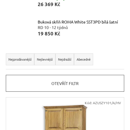
r
26 369 Kč
u
č
Buková skříň ROMA White SST3PD bílá šatní
u
RD 10 - 12 týdnů
j
19 850 Kč
e
m
e
Ř
a
Nejprodávanější
Nejlevnější
Nejdražší
Abecedně
BUKOVÁ
z
STOLIČKA
e
Z
MASIVU
OTEVŘÍT FILTR
n
MET
í
TAB08
ŠTOKRLE
V
p
Kód:
AZUSZY101/A/HV
580
ý
r
Kč
p
o
i
d