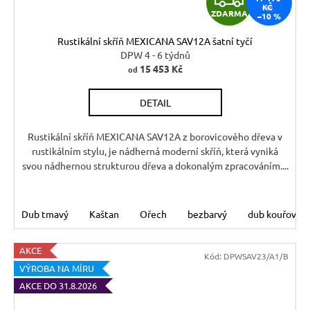
KČ
ZDARMA
–10 %
D
Rustikální skříň MEXICANA SAV12A šatní tyčí
A
DPW 4 - 6 týdnů
15 453 Kč
od
R
DETAIL
M
A
Rustikální skříň MEXICANA SAV12A z borovicového dřeva v
rustikálním stylu, je nádherná moderní skříň, která vyniká
svou nádhernou strukturou dřeva a dokonalým zpracováním....
Dub tmavý
Kaštan
Ořech
bezbarvý
dub kouřový
AKCE
Kód:
DPWSAV23/A1/B
VÝROBA NA MÍRU
AKCE DO 31.8.2026