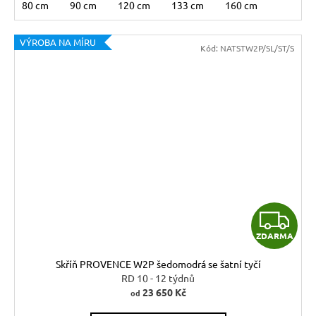
80 cm
90 cm
120 cm
133 cm
160 cm
VÝROBA NA MÍRU
Kód:
NATSTW2P/SL/ST/S
Z
ZDARMA
D
Skříň PROVENCE W2P šedomodrá se šatní tyčí
A
RD 10 - 12 týdnů
23 650 Kč
od
R