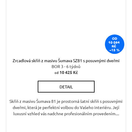
OD
12 264
KČ
–15 %
Zrcadlová skříň z masivu Šumava SZ81 s posuvnými dveřmi
BOR 3 - 6 týdnů
10 425 Kč
od
DETAIL
Skříň z masivu Šumava 81 je prostorná šatní skříň s posuvnými
dveřmi, která je perfektní volbou do Vašeho interiéru. Její
luxusní vzhled vás nadchne profesionálním provedením....