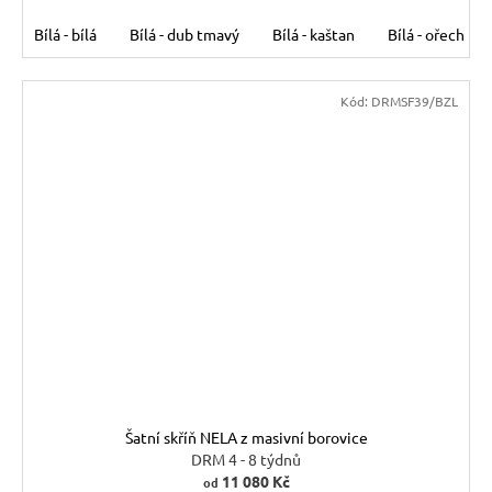
Bílá - bílá
Bílá - dub tmavý
Bílá - kaštan
Bílá - ořech
Kód:
DRMSF39/BZL
Šatní skříň NELA z masivní borovice
DRM 4 - 8 týdnů
11 080 Kč
od