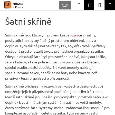
K
Přejít
Hledat
Nákup
M
Přihlášení
CZK
na
o
Zpět
Zpět
obsah
košík
š
Šatní skříně
í
C
k
o
Šatní skříně jsou klíčovým prvkem každé
ložnice
či šatny,
poskytující nezbytný úložný prostor pro oblečení, obuv a
p
doplňky. Tyto skříně jsou navrženy tak, aby efektivně využívaly
o
dostupný prostor a zajišťovaly přehlednou organizaci šatníku.
t
Obvykle obsahují šatní tyč pro zavěšení oděvů, jako jsou košile,
šaty a kabáty, a také police či zásuvky pro složené oblečení,
ř
spodní prádlo a další doplňky. Některé modely nabízejí
e
specializované sekce, například na boty nebo kravaty, což
b
přispívá k lepší organizaci a přístupnosti.
u
Šatní skříně přicházejí v různých velikostech a designech, což
umožňuje jejich přizpůsobení potřebám jednotlivců či rodin.
j
Menší šatní skříně jsou ideální pro kompaktní prostory nebo jako
e
doplněk k větším úložným systémům, zatímco větší modely,
t
často nazývané šatní systémy, mohou zahrnovat řadu modulů pro
komplexní uspořádání celého šatníku. Tyto systémy často
e