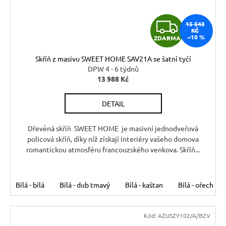
Z
15 543
KČ
–10 %
ZDARMA
D
Skříň z masivu SWEET HOME SAV21A se šatní tyčí
A
DPW 4 - 6 týdnů
13 988 Kč
R
DETAIL
M
A
Dřevěná skříň SWEET HOME je masivní jednodveřová
policová skříň, díky níž získají interiéry vašeho domova
romantickou atmosféru francouzského venkova. Skříň...
Bílá - bílá
Bílá - dub tmavý
Bílá - kaštan
Bílá - ořech
Kód:
AZUSZY102/A/BZV