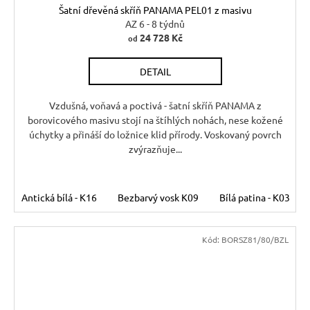
Šatní dřevěná skříň PANAMA PEL01 z masivu
A
AZ 6 - 8 týdnů
24 728 Kč
od
R
DETAIL
M
A
Vzdušná, voňavá a poctivá - šatní skříň PANAMA z
borovicového masivu stojí na štíhlých nohách, nese kožené
úchytky a přináší do ložnice klid přírody. Voskovaný povrch
zvýrazňuje...
Antická bílá - K16
Bezbarvý vosk K09
Bílá patina - K03
Kód:
BORSZ81/80/BZL