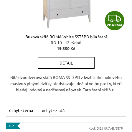
Z
ZDARMA
D
Buková skříň ROMA White SST3PD bílá šatní
A
RD 10 - 12 týdnů
19 850 Kč
R
DETAIL
M
A
Bílá dvoudveřová skříň ROMA SST3PD z kvalitního bukového
masivu s plnými dvířky představuje ideální volbu pro ty, kteří
hledají odolný a nadčasový nábytek. Tato šatní skříň z...
úchyt - černá
úchyt - zlatá
TIP
Kód:
DEJ19/A-B/ST/P