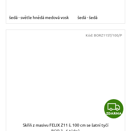
šedá - světle hnědá medová vosk
šedá - šedá
Kód:
BORZ11ST/100/P
Z
ZDARMA
D
Skříň z masivu FELIX Z11 š. 100 cm se šatní tyčí
BOR 3 - 6 týdnů