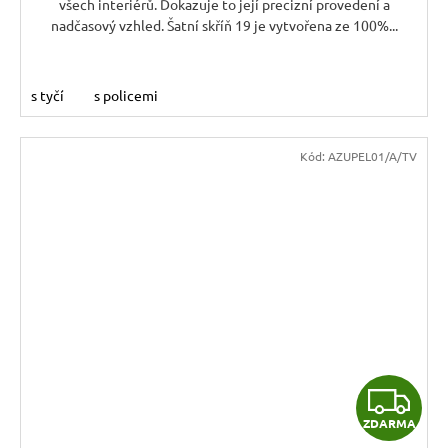
všech interiérů. Dokazuje to její precizní provedení a
nadčasový vzhled. Šatní skříň 19 je vytvořena ze 100%...
s tyčí
s policemi
Kód:
AZUPEL01/A/TV
Z
ZDARMA
D