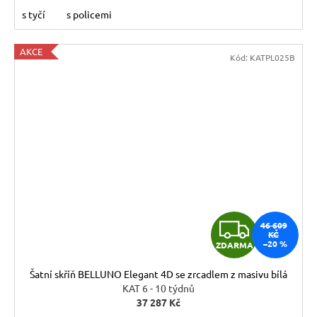
s tyčí
s policemi
AKCE
Kód:
KATPL025B
Z
46 609
KČ
–20 %
ZDARMA
D
Šatní skříň BELLUNO Elegant 4D se zrcadlem z masivu bílá
A
KAT 6 - 10 týdnů
37 287 Kč