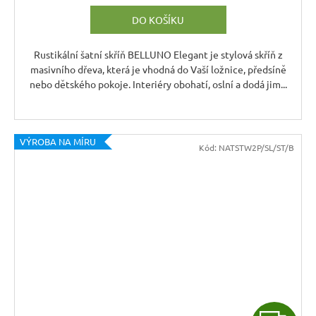
R
DO KOŠÍKU
M
A
Rustikální šatní skříň BELLUNO Elegant je stylová skříň z
masivního dřeva, která je vhodná do Vaší ložnice, předsíně
nebo dětského pokoje. Interiéry obohatí, oslní a dodá jim...
VÝROBA NA MÍRU
Kód:
NATSTW2P/SL/ST/B