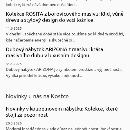
kolekce, která dává domovu duši. Mod...
Kolekce ROSITA z borovicového masivu: Klid, vůně
dřeva a stylový design do vaší ložnice
11.6.2025
V dnešní uspěchané době stále více toužíme po klidném útočišti,
kde načerpáme energii a skutečně si ...
Dubový nábytek ARIZONA z masivu: krása
masivního dubu v luxusním designu
31.1.2025
Dubový nábytek ARIZONA je symbolem prestiže a výjimečnosti.
Vyniká přírodní krásou, vysokou odolnost...
Novinky u nás na Kostce
Novinky v koupelnovém nábytku: Kolekce, které
stojí za pozornost
20.3.2026
Moderní interiér dnes klade důraz na jednoduchost, funkčnost a