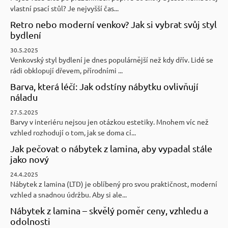
vlastní psací stůl? Je nejvyšší čas...
Retro nebo moderní venkov? Jak si vybrat svůj styl
bydlení
30.5.2025
Venkovský styl bydlení je dnes populárnější než kdy dřív. Lidé se
rádi obklopují dřevem, přírodními ...
Barva, která léčí: Jak odstíny nábytku ovlivňují
náladu
27.5.2025
Barvy v interiéru nejsou jen otázkou estetiky. Mnohem víc než
vzhled rozhodují o tom, jak se doma cí...
Jak pečovat o nábytek z lamina, aby vypadal stále
jako nový
24.4.2025
Nábytek z lamina (LTD) je oblíbený pro svou praktičnost, moderní
vzhled a snadnou údržbu. Aby si ale...
Nábytek z lamina – skvělý poměr ceny, vzhledu a
odolnosti