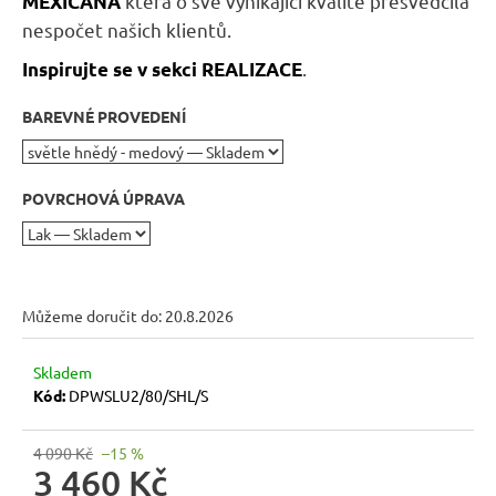
která o své vynikající kvalitě přesvědčila
MEXICANA
r
nespočet našich klientů.
u
č
.
Inspirujte se v sekci REALIZACE
u
j
BAREVNÉ PROVEDENÍ
e
m
e
POVRCHOVÁ ÚPRAVA
DŘEVĚNÝ
TABURET
MEXICANA
SIL02
Můžeme doručit do:
20.8.2026
40X40
CM
Skladem
1
Kód:
DPWSLU2/80/SHL/S
134
Kč
Původně:
4 090 Kč
–15 %
1
3 460 Kč
260