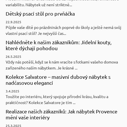
variabilitu. Nábytek už není striktně...
Dětský psací stůl pro prvňáčka
22.9.2025
Půjde vaše dítě po prázdninách poprvé do školy a ještě nemá svůj
vlastní psací stůl? Je nejvyšší čas...
Nahlédněte k našim zákazníkům: Jídelní kouty,
které dýchají pohodou
26.5.2025
Vždy nás potěší, když se k nám vracíte s fotkami vašeho domova
zařízeného naším nábytkem. Je krásné ...
Kolekce Salvatore – masivní dubový nábytek s
nadčasovou elegancí
3.4.2025
Toužíte po interiéru, který spojuje přírodní krásu, kvalitu a
praktičnost? Kolekce Salvatore je tím ...
Realizace našich zákazníků: Jak nábytek Provence
mění vaše interiéry
25.3.2025