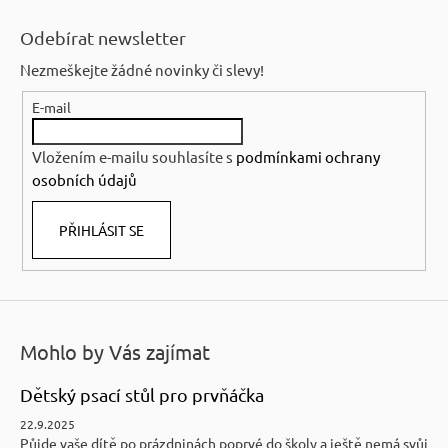
Z
á
Odebírat newsletter
p
Nezmeškejte žádné novinky či slevy!
a
E-mail
t
í
Vložením e-mailu souhlasíte s
podmínkami ochrany
osobních údajů
PŘIHLÁSIT SE
Mohlo by Vás zajímat
Dětský psací stůl pro prvňáčka
22.9.2025
Půjde vaše dítě po prázdninách poprvé do školy a ještě nemá svůj