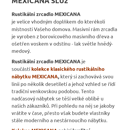
MEXICANA SLU2
Rustikální zrcadlo MEXICANA
je
velice vhodným doplňkem do kterékoli
místnosti Vašeho domova. Masivní rám zrcadla
je vyroben z borovicového masivního dřeva a
ošetřen voskem v odstínu - lak světle hnědý-
medový.
je
Rustikální zrcadlo MEXICANA
součástí
kolekce klasického rustikálního
který si zachovává svou
nábytku MEXICANA
,
linii po několik desetiletí a jehož vzhled se řídí
tradiční venkovskou podobou. Tento
nadčasový nábytek se těší velké oblibě u
našich zákazníků. Při pohledu na něj se jakoby
vrátíte v čase, přesto však budete vlastníky
stále moderního a nestárnoucího nábytku.