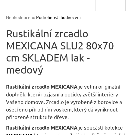
n
a
Průměrné
Neohodnoceno
Podrobnosti hodnocení
j
hodnocení
produktu
Rustikální zrcadlo
í
je
t
MEXICANA SLU2 80x70
0,0
?
z
cm SKLADEM lak -
5
hvězdiček.
medový
HLEDAT
je velmi originální
Rustikální zrcadlo MEXICANA
doplněk, který rozjasní a opticky zvětší interiéry
Vašeho domova. Zrcadlo je vyrobené z borovice a
D
ošetřeno přírodním voskem, který dá vyniknout
o
přirozené struktuře dřeva.
p
je součástí
kolekce
Rustikální zrcadlo MEXICANA
o