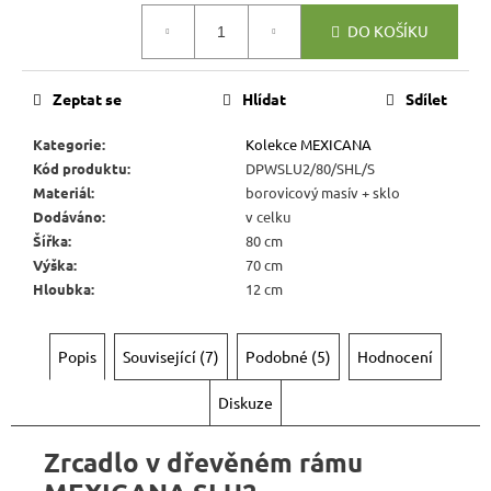
Kč
Měrná
DO KOŠÍKU
cena:
Zeptat se
Hlídat
Sdílet
Kategorie
:
Kolekce MEXICANA
Kód produktu
:
DPWSLU2/80/SHL/S
Materiál
:
borovicový masív + sklo
Dodáváno
:
v celku
Šířka
:
80 cm
Výška
:
70 cm
Hloubka
:
12 cm
Popis
Související (7)
Podobné (5)
Hodnocení
Diskuze
Zrcadlo v dřevěném rámu