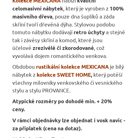
nabízí
Kolekce MEXICANA
kvalitní
, který je vyroben z
celomasivní nábytek
100%
, pouze dna šuplíků a záda
masivního dřeva
skříní tvoří dřevěná dýha. Stylovou podobu
tomuto nábytku dodávají
a stejně
retro úchyty
tak i závěsy skříní a komod, které jsou
účelově
, což
zrezivělé či zkorodované
vyvolává dojem romantického venkova.
Obdobou
je bílý
rustikální kolekce MEXICANA
nábytek z
který potěší
kolekce SWEET HOME
,
všechny milovníky venkovského či vesnického
stylu a stylu PROVANCE.
Atypické rozměry po dohodě min. + 20%
ceny.
V rámci objednávky lze objednat i vosk navíc -
za příplatek (cena na dotaz).