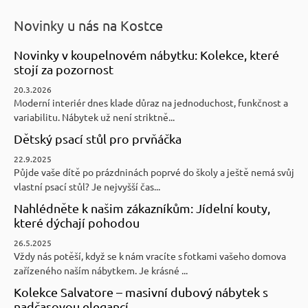
Novinky u nás na Kostce
Novinky v koupelnovém nábytku: Kolekce, které
stojí za pozornost
20.3.2026
Moderní interiér dnes klade důraz na jednoduchost, funkčnost a
variabilitu. Nábytek už není striktně...
Dětský psací stůl pro prvňáčka
22.9.2025
Půjde vaše dítě po prázdninách poprvé do školy a ještě nemá svůj
vlastní psací stůl? Je nejvyšší čas...
Nahlédněte k našim zákazníkům: Jídelní kouty,
které dýchají pohodou
26.5.2025
Vždy nás potěší, když se k nám vracíte s fotkami vašeho domova
zařízeného naším nábytkem. Je krásné ...
Kolekce Salvatore – masivní dubový nábytek s
nadčasovou elegancí