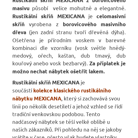
Rustikální skříň
MEXICANA
z borovicového
působí velice mohutně a elegantně.
masivu
je
Rustikální skříň
MEXICANA
celomasivní
vyrobena z
skříň
borovicového masivního
(jen zadní stranu tvoří dřevěná dýha).
dřeva
Ošetřena je přírodním voskem v barevné
kombinaci dle vzorníku (vosk světle hnědý-
medový, ořech, kaštan, dub tmavý, dub
kouřový anebo vosk bezbarvý).
Za příplatek je
možno nechat nábytek ošetřit lakem.
je
Rustikální skříň MEXICANA
součástí
kolekce klasického rustikálního
,
který si zachovává svou
nábytku MEXICANA
linii po několik desetiletí a jehož vzhled se řídí
tradiční venkovskou podobou. Tento
nadčasový nábytek se těší velké oblibě u
našich zákazníků. Při pohledu na něj se jakoby
vrátíte v čase, přesto však budete vlastníky