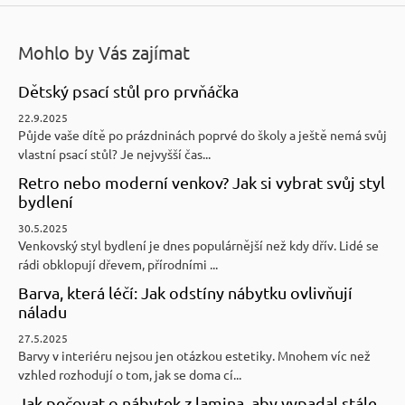
Mohlo by Vás zajímat
Dětský psací stůl pro prvňáčka
22.9.2025
Půjde vaše dítě po prázdninách poprvé do školy a ještě nemá svůj
vlastní psací stůl? Je nejvyšší čas...
Retro nebo moderní venkov? Jak si vybrat svůj styl
bydlení
30.5.2025
Venkovský styl bydlení je dnes populárnější než kdy dřív. Lidé se
rádi obklopují dřevem, přírodními ...
Barva, která léčí: Jak odstíny nábytku ovlivňují
náladu
27.5.2025
Barvy v interiéru nejsou jen otázkou estetiky. Mnohem víc než
vzhled rozhodují o tom, jak se doma cí...
Jak pečovat o nábytek z lamina, aby vypadal stále