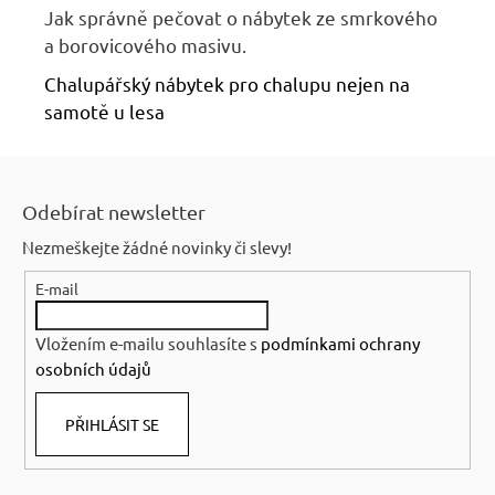
Jak správně pečovat o nábytek ze smrkového
a borovicového masivu.
Chalupářský nábytek pro chalupu nejen na
samotě u lesa
Z
á
Odebírat newsletter
p
Nezmeškejte žádné novinky či slevy!
a
E-mail
t
í
Vložením e-mailu souhlasíte s
podmínkami ochrany
osobních údajů
PŘIHLÁSIT SE