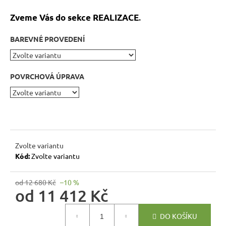
r
u
Zveme Vás do sekce REALIZACE
.
č
u
BAREVNÉ PROVEDENÍ
j
e
m
POVRCHOVÁ ÚPRAVA
e
RUSTIKÁLNÍ
LAVICE
MEXICANA
BAX25
Zvolte variantu
BEZ
Kód:
Zvolte variantu
PODRUČEK
5
od 12 680 Kč
–10 %
409
od
11 412 Kč
Kč
Původně:
Měrná
6
DO KOŠÍKU
010
cena: