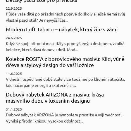
22.9.2025
Půjde vaše dítě po prázdninách poprvé do školy a ještě nemá svůj
vlastní psací stůl? Je nejvyšší čas...
Modern Loft Tabaco – nábytek, který žije s vámi
24.6.2025
Když se spojí přírodní materiály s promyšleným designem, vzniká
kolekce, která dává domovu duši. Mod...
Kolekce ROSITA z borovicového masivu: Klid, vůně
dřeva a stylový design do vaší ložnice
11.6.2025
V dnešní uspěchané době stále více toužíme po klidném útočišti,
kde načerpáme energii a skutečně si ...
Dubový nábytek ARIZONA z masivu: krása
masivního dubu v luxusním designu
31.1.2025
Dubový nábytek ARIZONA je symbolem prestiže a výjimečnosti.
Vyniká přírodní krásou, vysokou odolnost...