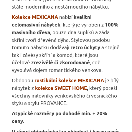
stále moderního a nestárnoucího nábytku.
nabízí
Kolekce MEXICANA
kvalitní
, který je vyroben z
celomasivní nábytek
100%
, pouze dna šuplíků a záda
masivního dřeva
skříní tvoří dřevěná dýha. Stylovou podobu
tomuto nábytku dodávají
a stejně
retro úchyty
tak i závěsy skříní a komod, které jsou
účelově
, což
zrezivělé či zkorodované
vyvolává dojem romantického venkova.
Obdobou
je bílý
rustikální kolekce MEXICANA
nábytek z
který potěší
kolekce SWEET HOME
,
všechny milovníky venkovského či vesnického
stylu a stylu PROVANCE.
Atypické rozměry po dohodě min. + 20%
ceny.
V rámci objednávky lze objednat i barvu navíc