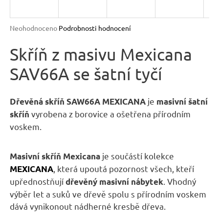
R
n
a
M
Průměrné
Neohodnoceno
Podrobnosti hodnocení
j
hodnocení
A
produktu
Skříň z masivu Mexicana
í
je
t
SAV66A se šatní tyčí
0,0
?
z
5
hvězdiček.
je
Dřevěná skříň SAW66A MEXICANA
masivní šatní
vyrobena z borovice a ošetřena přírodním
skříň
voskem.
HLEDAT
je součástí kolekce
Masivní skříň Mexicana
, která upoutá pozornost všech, kteří
MEXICANA
D
upřednostňují
. Vhodný
dřevěný masivní nábytek
o
výběr let a suků ve dřevě spolu s přírodním voskem
p
dává vynikonout nádherné kresbě dřeva.
o