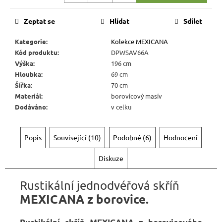
Kč
Zeptat se
Hlídat
Sdílet
Kategorie
:
Kolekce MEXICANA
Kód produktu
:
DPWSAV66A
Výška
:
196 cm
Hloubka
:
69 cm
Šířka
:
70 cm
Materiál
:
borovicový masív
Dodáváno
:
v celku
Popis
Související (10)
Podobné (6)
Hodnocení
Diskuze
Rustikální jednodvéřová skříň
MEXICANA z borovice.