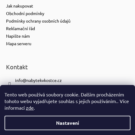
Jak nakupovat
Obchodní podmínky
Podmínky ochrany osobních údajů
Reklamační řád
Napište nám
Mapa serveru
Kontakt
info
@
nabytekvkostce.cz
+420 606 065 259
Tento web používá soubory cookie. Dalším procházením
+420 601 116 371
tohoto webu vyjadřujete souhlas s jejich používáním.. Více
https://www.facebook.com/nabytekvkostce.cz/
informací
zde
.
nabytek_v_kostce
Nastavení
Vytvořil Shoptet