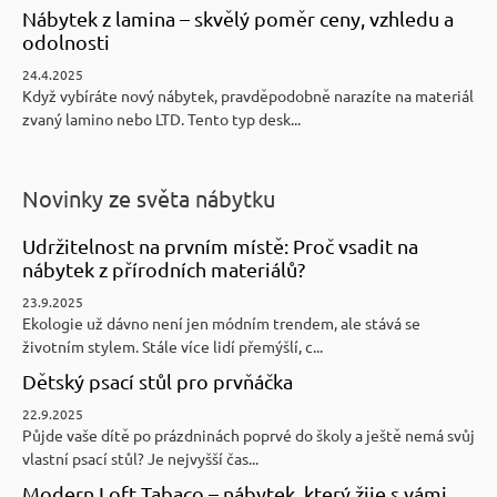
Nábytek z lamina – skvělý poměr ceny, vzhledu a
odolnosti
24.4.2025
Když vybíráte nový nábytek, pravděpodobně narazíte na materiál
zvaný lamino nebo LTD. Tento typ desk...
Novinky ze světa nábytku
Udržitelnost na prvním místě: Proč vsadit na
nábytek z přírodních materiálů?
23.9.2025
Ekologie už dávno není jen módním trendem, ale stává se
životním stylem. Stále více lidí přemýšlí, c...
Dětský psací stůl pro prvňáčka
22.9.2025
Půjde vaše dítě po prázdninách poprvé do školy a ještě nemá svůj
vlastní psací stůl? Je nejvyšší čas...
Modern Loft Tabaco – nábytek, který žije s vámi