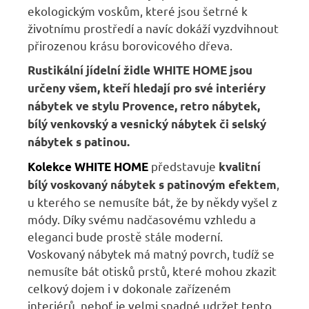
ekologickým voskům, které jsou šetrné k
životnímu prostředí a navíc dokáží vyzdvihnout
přirozenou krásu borovicového dřeva.
Rustikální jídelní židle
WHITE HOME
jsou
určeny všem, kteří hledají pro své interiéry
nábytek ve stylu Provence, retro nábytek,
bílý venkovský a vesnický nábytek či selský
nábytek s patinou.
představuje
Kolekce WHITE HOME
kvalitní
,
bílý voskovaný nábytek s patinovým efektem
u kterého se nemusíte bát, že by někdy vyšel z
módy. Díky svému nadčasovému vzhledu a
eleganci bude prostě stále moderní.
Voskovaný nábytek má matný povrch, tudíž se
nemusíte bát otisků prstů, které mohou zkazit
celkový dojem i v dokonale zařízeném
interiérů, neboť je velmi snadné udržet tento