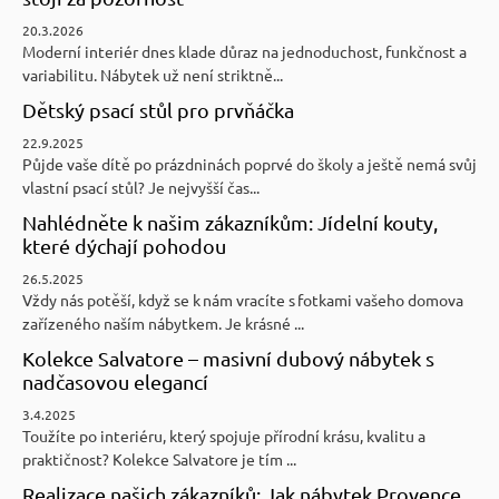
20.3.2026
Moderní interiér dnes klade důraz na jednoduchost, funkčnost a
variabilitu. Nábytek už není striktně...
Dětský psací stůl pro prvňáčka
22.9.2025
Půjde vaše dítě po prázdninách poprvé do školy a ještě nemá svůj
vlastní psací stůl? Je nejvyšší čas...
Nahlédněte k našim zákazníkům: Jídelní kouty,
které dýchají pohodou
26.5.2025
Vždy nás potěší, když se k nám vracíte s fotkami vašeho domova
zařízeného naším nábytkem. Je krásné ...
Kolekce Salvatore – masivní dubový nábytek s
nadčasovou elegancí
3.4.2025
Toužíte po interiéru, který spojuje přírodní krásu, kvalitu a
praktičnost? Kolekce Salvatore je tím ...
Realizace našich zákazníků: Jak nábytek Provence