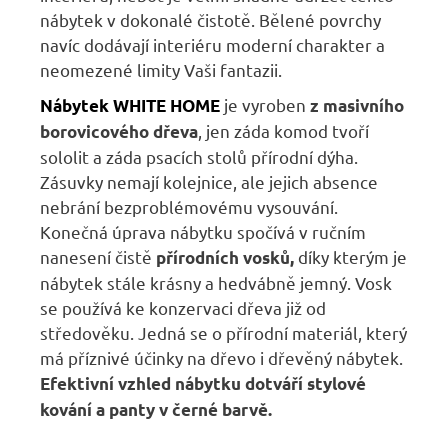
nábytek v dokonalé čistotě. Bělené povrchy
navíc dodávají interiéru moderní charakter a
neomezené limity Vaši fantazii.
je vyroben
Nábytek WHITE HOME
z masivního
, jen záda komod tvoří
borovicového dřeva
sololit a záda psacích stolů přírodní dýha.
Zásuvky nemají kolejnice, ale jejich absence
nebrání bezproblémovému vysouvání.
Konečná úprava nábytku spočívá v ručním
nanesení čistě
díky kterým je
přírodních vosků,
nábytek stále krásny a hedvábně jemný. Vosk
se používá ke konzervaci dřeva již od
středověku. Jedná se o přírodní materiál, který
má příznivé účinky na dřevo i dřevěný nábytek.
Efektivní vzhled nábytku dotváří stylové
kování a panty v černé barvě.