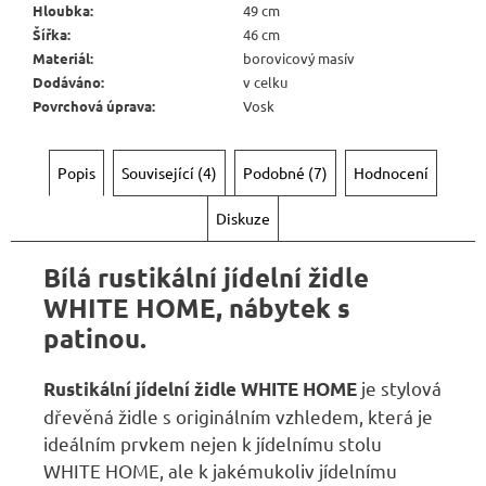
Hloubka
:
49 cm
Šířka
:
46 cm
Materiál
:
borovicový masív
Dodáváno
:
v celku
Povrchová úprava
:
Vosk
Popis
Související (4)
Podobné (7)
Hodnocení
Diskuze
Bílá rustikální jídelní židle
WHITE HOME, nábytek s
patinou.
je stylová
Rustikální jídelní židle
WHITE HOME
dřevěná židle s originálním vzhledem, která je
ideálním prvkem nejen k
jídelnímu stolu
WHITE HOME
, ale k jakémukoliv jídelnímu