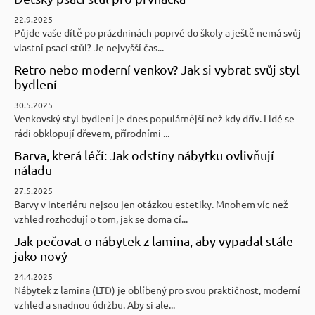
22.9.2025
Půjde vaše dítě po prázdninách poprvé do školy a ještě nemá svůj
vlastní psací stůl? Je nejvyšší čas...
Retro nebo moderní venkov? Jak si vybrat svůj styl
bydlení
30.5.2025
Venkovský styl bydlení je dnes populárnější než kdy dřív. Lidé se
rádi obklopují dřevem, přírodními ...
Barva, která léčí: Jak odstíny nábytku ovlivňují
náladu
27.5.2025
Barvy v interiéru nejsou jen otázkou estetiky. Mnohem víc než
vzhled rozhodují o tom, jak se doma cí...
Jak pečovat o nábytek z lamina, aby vypadal stále
jako nový
24.4.2025
Nábytek z lamina (LTD) je oblíbený pro svou praktičnost, moderní
vzhled a snadnou údržbu. Aby si ale...