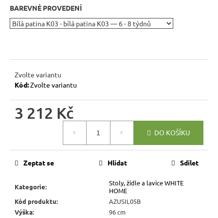
r
BAREVNÉ PROVEDENÍ
u
č
u
j
e
m
Zvolte variantu
e
Kód:
Zvolte variantu
3 212 Kč
RUSTIKÁLNÍ
ŽIDLE
Měrná
MEXICANA
DO KOŠÍKU
cena:
SIL22
2
403
Zeptat se
Hlídat
Sdílet
Kč
Původně:
Stoly, židle a lavice WHITE
2
Kategorie
:
HOME
670
Kód produktu
:
AZUSIL05B
Kč
Výška
:
96 cm