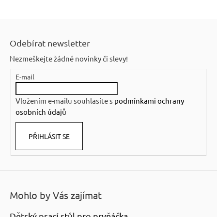
Z
á
Odebírat newsletter
p
Nezmeškejte žádné novinky či slevy!
a
E-mail
t
í
Vložením e-mailu souhlasíte s
podmínkami ochrany
osobních údajů
PŘIHLÁSIT SE
Mohlo by Vás zajímat
Dětský psací stůl pro prvňáčka