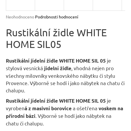
n
a
Průměrné
Neohodnoceno
Podrobnosti hodnocení
j
hodnocení
produktu
Rustikální židle WHITE
í
je
t
HOME SIL05
0,0
?
z
5
hvězdiček.
je
Rustikální jídelní židle WHITE HOME SIL 05
stylová vesnická
, vhodná nejen pro
jídelní židle
všechny milovníky venkovského nábytku či stylu
HLEDAT
Provence. Výborně se hodí i jako nábytek na chatu či
chalupu.
je
Rustikální jídelní židle WHITE HOME SIL 05
D
vyroben
a ošetřena
á z masivní borovice
voskem na
o
. Výborně se hodí jako nábytek na
přírodní bázi
p
chatu či chalupu.
o