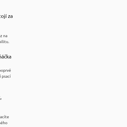
ojí za
az na
ilitu.
ňáčka
poprvé
í psací
,
racíte
ného