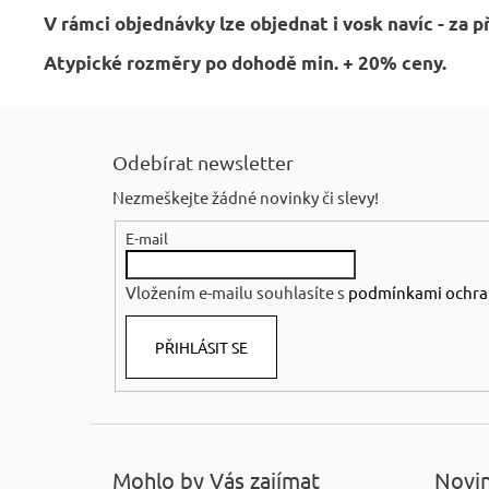
V rámci objednávky lze objednat i vosk navíc - za p
Atypické rozměry po dohodě min. + 20% ceny.
Z
á
Odebírat newsletter
p
Nezmeškejte žádné novinky či slevy!
a
E-mail
t
í
Vložením e-mailu souhlasíte s
podmínkami ochra
PŘIHLÁSIT SE
Mohlo by Vás zajímat
Novin