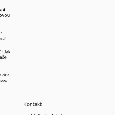
vní
sovou
je
ost?
ů: Jak
aše
 cítit
ásou.
Kontakt