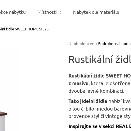
ekce nábytku
Místnosti
Nábytek dle materiálu
ální židle SWEET HOME SIL25
Co potřebujete najít?
Průměrné
Neohodnoceno
Podrobnosti hodn
hodnocení
HLEDAT
produktu
Rustikální ž
je
0,0
z
Rustikální židle SWEET H
5
Doporučujeme
, která je ošetřen
z masívu
hvězdiček.
dvoubarevné kombinaci.
nabízí kva
Tato jídelní židle
bílou či bílo hnědou barevn
provence styl či vintage styl
Inspirujte se v sekci REAL