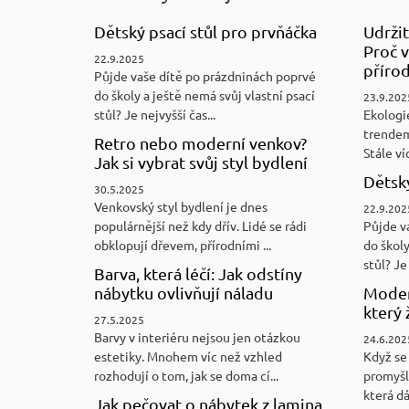
Dětský psací stůl pro prvňáčka
Udržit
Proč v
22.9.2025
přírod
Půjde vaše dítě po prázdninách poprvé
do školy a ještě nemá svůj vlastní psací
23.9.202
stůl? Je nejvyšší čas...
Ekologi
trendem
Retro nebo moderní venkov?
Stále víc
Jak si vybrat svůj styl bydlení
Dětský
30.5.2025
Venkovský styl bydlení je dnes
22.9.202
populárnější než kdy dřív. Lidé se rádi
Půjde v
obklopují dřevem, přírodními ...
do školy
stůl? Je 
Barva, která léčí: Jak odstíny
nábytku ovlivňují náladu
Moder
který 
27.5.2025
Barvy v interiéru nejsou jen otázkou
24.6.202
estetiky. Mnohem víc než vzhled
Když se 
rozhodují o tom, jak se doma cí...
promyšl
která d
Jak pečovat o nábytek z lamina,