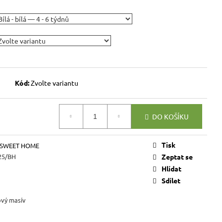
VICE SWEET HOME
NÝM PROSTOREM
Kč
Kód:
Zvolte variantu
DO KOŠÍKU
Tisk
 SWEET HOME
25/BH
Zeptat se
Hlídat
Sdílet
ový masív