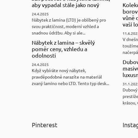
aby vypadal stále jako nový
Kolek
borovi
24.4.2025
vůně d
Nábytek z lamina (LTD) je oblíbený pro
vaší l
svou praktičnost, moderní vzhled a
snadnou údržbu. Aby si ale...
11.6.202
V dnešn
Nábytek z lamina – skvělý
toužíme
poměr ceny, vzhledu a
načerpám
odolnosti
Dubov
24.4.2025
masiv
Když vybíráte nový nábytek,
luxus
pravděpodobně narazíte na materiál
zvaný lamino nebo LTD. Tento typ desk...
31.1.202
Dubový
prestiže
krásou, 
Pinterest
Insta