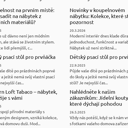
elnost na prvním místě:
Novinky v koupelnovém
sadit na nábytek z
nábytku: Kolekce, které st
ních materiálů?
pozornost
5
20.3.2026
e už dávno není jen módním
Moderní interiér dnes klade důr
, ale stává se životním stylem.
jednoduchost, funkčnost a variab
e lidí přemýšlí, c...
Nábytek už není striktně...
 psací stůl pro prvňáčka
Dětský psací stůl pro prv
5
22.9.2025
aše dítě po prázdninách poprvé
Půjde vaše dítě po prázdninách 
 a ještě nemá svůj vlastní psací
do školy a ještě nemá svůj vlastn
nejvyšší čas...
stůl? Je nejvyšší čas...
n Loft Tabaco – nábytek,
Nahlédněte k našim
žije s vámi
zákazníkům: Jídelní kouty
které dýchají pohodou
5
spojí přírodní materiály s
26.5.2025
eným designem, vzniká kolekce,
Vždy nás potěší, když se k nám v
ává domovu duši. Mod...
s fotkami vašeho domova zaříze