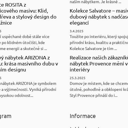
naším nábytkem. Je krásné ...
ce ROSITA z
cového masivu: Klid,
Kolekce Salvatore – masi
řeva a stylový design do
dubový nábytek s nadča
ožnice
elegancí
5
3.4.2025
í uspěchané době stále více
Toužíte po interiéru, který spoju
 po klidném útočišti, kde
přírodní krásu, kvalitu a praktičn
e energii a skutečně si ...
Kolekce Salvatore je tím ...
ý nábytek ARIZONA z
Realizace našich zákazník
u: krása masivního dubu v
nábytek Provence mění v
ním designu
interiéry
5
25.3.2025
 nábytek ARIZONA je symbolem
Domov je místem, kde se chceme
 a výjimečnosti. Vyniká přírodní
útulně, pohodlně a obklopeni kr
vysokou odolnost...
Styl Provence přináší do i...
gram
Informace