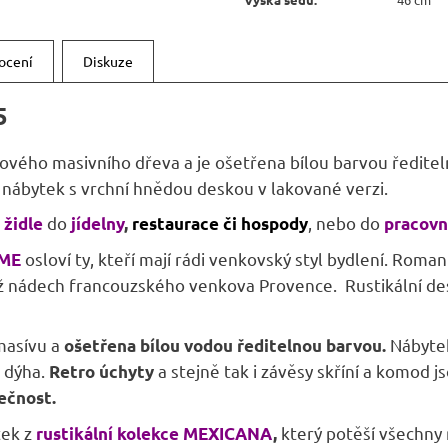
ocení
Diskuze
5
cového masivního dřeva a je ošetřena bílou barvou ředite
nábytek s vrchní hnědou deskou v lakované verzi.
do
, nebo do
í židle
jídelny
,
restaurace či hospody
pracovn
osloví ty, kteří mají rádi venkovský styl bydlení. Roma
ME
ádech francouzského venkova Provence. Rustikální design
masívu a
Nábyte
ošetřena bílou vodou ředitelnou barvou.
á dýha.
a stejně tak i závěsy skříní a komod 
Retro úchyty
nečnost.
tek z
který potěší všechny
rustikální kolekce MEXICANA
,