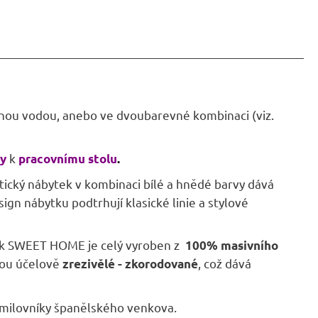
lnou vodou, anebo ve dvoubarevné kombinaci (viz.
k
y
pracovnímu stolu
.
ntický nábytek v kombinaci bílé a hnědé barvy dává
 nábytku podtrhují klasické linie a stylové
k SWEET HOME je celý vyroben z
100% masivního
jsou účelově
, což dává
zrezivělé - zkorodované
 milovníky španělského venkova.