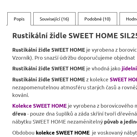
Popis
Související (16)
Podobné (10)
Hodn
Rustikální židle SWEET HOME SIL2
je vyrobena z borovi
Rustikální židle SWEET HOME
Vzorník). Pro snazší údržbu doporučujeme objednat 
je vhodná jako
Rustikální židle SWEET HOME
jídeln
z kolekce
Rustikální židle SWEET HOME
SWEET HO
nezapomenutelnou atmosféru starých časů a rovněž n
kování.
je vyrobena z borovicového 
Kolekce SWEET HOME
- pouze dna šuplíků a záda skříní tvoří dřevěn
dřeva
nábytku SWEET HOME nezaměnitelný
půvab a jedi
Obdobou
je voskovaný náby
kolekce SWEET HOME