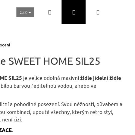
Hledat
Přihlášení
Nákupní
CZK
Realizace a inspirace
Akční ceny
Nábytek Skladem
košík
ocení
idle SWEET HOME SIL25
je velice odolná masivní
OME SIL25
židle
jídelní židle
a bílou barvou ředitelnou vodou, anebo ve
litní a pohodlné posezení. Svou něžností, půvabem a
ou kombinaci, upoutá všechny, kterým retro styl,
 není cizí.
Následující
.
IZACE