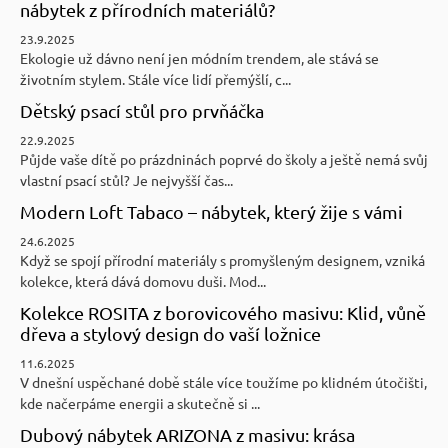
nábytek z přírodních materiálů?
23.9.2025
Ekologie už dávno není jen módním trendem, ale stává se
životním stylem. Stále více lidí přemýšlí, c...
Dětský psací stůl pro prvňáčka
22.9.2025
Půjde vaše dítě po prázdninách poprvé do školy a ještě nemá svůj
vlastní psací stůl? Je nejvyšší čas...
Modern Loft Tabaco – nábytek, který žije s vámi
24.6.2025
Když se spojí přírodní materiály s promyšleným designem, vzniká
kolekce, která dává domovu duši. Mod...
Kolekce ROSITA z borovicového masivu: Klid, vůně
dřeva a stylový design do vaší ložnice
11.6.2025
V dnešní uspěchané době stále více toužíme po klidném útočišti,
kde načerpáme energii a skutečně si ...
Dubový nábytek ARIZONA z masivu: krása