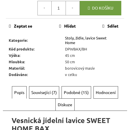
Kč
Měrná
DO KOŠÍKU
cena:
Zeptat se
Hlídat
Sdílet
Stoly, židle, lavice Sweet
Kategorie
:
Home
Kód produktu
:
DPWBAX/BH
Výška
:
45 cm
Hloubka
:
50 cm
Materiál
:
borovicový masív
Dodáváno
:
v celku
Popis
Související (7)
Podobné (15)
Hodnocení
Diskuze
Vesnická jídelní lavice SWEET
HOME BAX