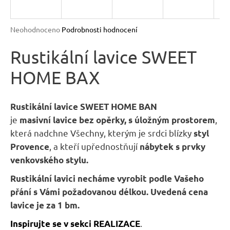
n
a
Průměrné
Neohodnoceno
Podrobnosti hodnocení
j
hodnocení
produktu
Rustikální lavice SWEET
í
je
t
HOME BAX
0,0
?
z
5
hvězdiček.
Rustikální lavice SWEET HOME BAN
je
,
masivní
lavice bez opěrky, s úložným prostorem
která nadchne Všechny, kterým je srdci blízky
styl
HLEDAT
, a kteří upřednostňují
Provence
nábytek s prvky
venkovského stylu.
Rustikální lavici necháme vyrobit
podle Vašeho
D
přání s Vámi požadovanou délkou.
Uvedená
cena
o
lavice je za 1 bm.
p
o
.
Inspirujte se v sekci REALIZACE