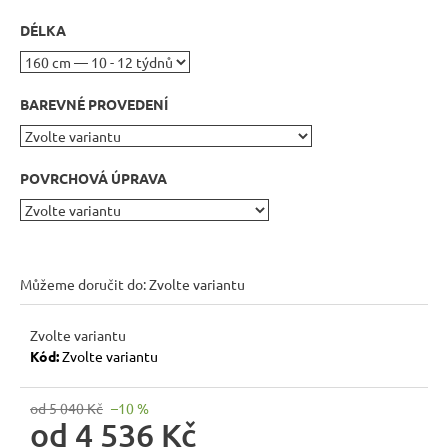
r
u
DÉLKA
č
u
j
BAREVNÉ PROVEDENÍ
e
m
e
POVRCHOVÁ ÚPRAVA
RUSTIKÁLNÍ
LAVICE
MEXICANA
Můžeme doručit do:
Zvolte variantu
BAX25
BEZ
PODRUČEK
Zvolte variantu
5
Kód:
Zvolte variantu
409
Kč
Původně:
od 5 040 Kč
–10 %
6
od
4 536 Kč
010