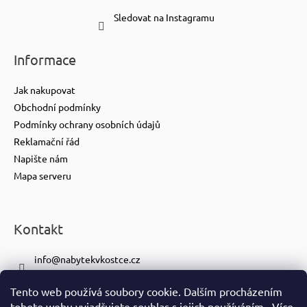
Sledovat na Instagramu
Informace
Jak nakupovat
Obchodní podmínky
Podmínky ochrany osobních údajů
Reklamační řád
Napište nám
Mapa serveru
Kontakt
info
@
nabytekvkostce.cz
+420 606 065 259
Tento web používá soubory cookie. Dalším procházením
+420 601 116 371
tohoto webu vyjadřujete souhlas s jejich používáním.. Více