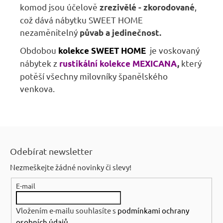
komod jsou účelově
,
zrezivělé - zkorodované
což dává nábytku SWEET HOME
nezaměnitelný
půvab a jedinečnost.
Obdobou
je voskovaný
kolekce SWEET HOME
nábytek z
který
rustikální kolekce MEXICANA
,
potěší všechny milovníky španělského
venkova.
Z
á
Odebírat newsletter
p
Nezmeškejte žádné novinky či slevy!
a
E-mail
t
í
Vložením e-mailu souhlasíte s
podmínkami ochrany
osobních údajů