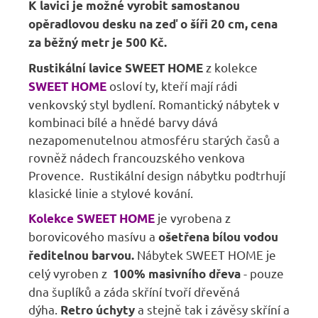
K lavici je možné vyrobit samostanou
opěradlovou desku na zeď o šíři 20 cm, cena
za běžný metr je 500 Kč.
z kolekce
Rustikální lavice SWEET HOME
osloví ty, kteří mají rádi
SWEET HOME
venkovský styl bydlení. Romantický nábytek v
kombinaci bílé a hnědé barvy dává
nezapomenutelnou atmosféru starých časů a
rovněž nádech francouzského venkova
Provence. Rustikální design nábytku podtrhují
klasické linie a stylové kování.
je vyrobena z
Kolekce SWEET HOME
borovicového masívu a
ošetřena bílou vodou
Nábytek SWEET HOME je
ředitelnou barvou.
celý vyroben z
- pouze
100% masivního dřeva
dna šuplíků a záda skříní tvoří dřevěná
dýha.
a stejně tak i závěsy skříní a
Retro úchyty