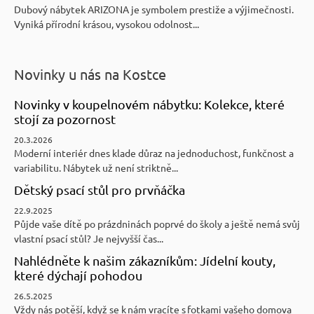
Dubový nábytek ARIZONA je symbolem prestiže a výjimečnosti.
Vyniká přírodní krásou, vysokou odolnost...
Novinky u nás na Kostce
Novinky v koupelnovém nábytku: Kolekce, které
stojí za pozornost
20.3.2026
Moderní interiér dnes klade důraz na jednoduchost, funkčnost a
variabilitu. Nábytek už není striktně...
Dětský psací stůl pro prvňáčka
22.9.2025
Půjde vaše dítě po prázdninách poprvé do školy a ještě nemá svůj
vlastní psací stůl? Je nejvyšší čas...
Nahlédněte k našim zákazníkům: Jídelní kouty,
které dýchají pohodou
26.5.2025
Vždy nás potěší, když se k nám vracíte s fotkami vašeho domova