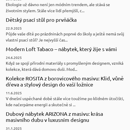
Ekologie už dávno není jen módním trendem, ale stává se
životním stylem. Stále více lidí přemýšlí, c...
Dětský psací stůl pro prvňáčka
22.9.2025
Půjde vaše dítě po prázdninách poprvé do školy a ještě nemá svůj
vlastní psací stůl? Je nejvyšší čas...
Modern Loft Tabaco – nábytek, který žije s vámi
24.6.2025
Když se spojí přírodní materiály s promyšleným designem, vzniká
kolekce, která dává domovu duši. Mod...
Kolekce ROSITA z borovicového masivu: Klid, vůně
dřeva a stylový design do vaší ložnice
11.6.2025
V dnešní uspěchané době stále více toužíme po klidném útočišti,
kde načerpáme energii a skutečně si ...
Dubový nábytek ARIZONA z masivu: krása
masivního dubu v luxusním designu
31.1.2025