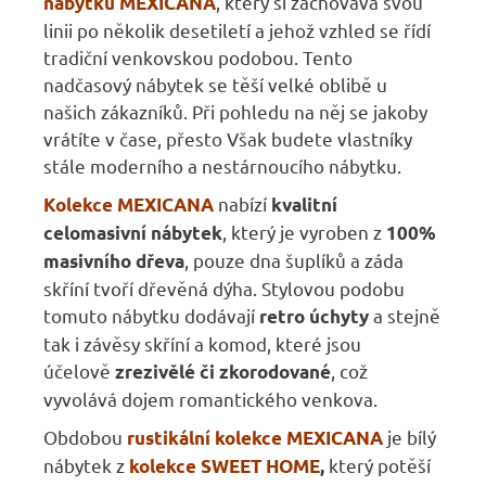
,
který si zachovává svou
nábytku MEXICANA
linii po několik desetiletí a jehož vzhled se řídí
tradiční venkovskou podobou. Tento
nadčasový nábytek se těší velké oblibě u
našich zákazníků. Při pohledu na něj se jakoby
vrátíte v čase, přesto Však budete vlastníky
stále moderního a nestárnoucího nábytku.
nabízí
Kolekce MEXICANA
kvalitní
, který je vyroben z
celomasivní nábytek
100%
, pouze dna šuplíků a záda
masivního dřeva
skříní tvoří dřevěná dýha. Stylovou podobu
tomuto nábytku dodávají
a stejně
retro úchyty
tak i závěsy skříní a komod, které jsou
účelově
, což
zrezivělé či zkorodované
vyvolává dojem romantického venkova.
Obdobou
je bílý
rustikální kolekce MEXICANA
nábytek z
který potěší
kolekce SWEET HOME
,