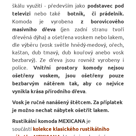
škálu využití - především jako
podstavec pod
nebo také
televizi
botník, či prádelník.
Komoda je vyrobena
z borovicového
(jen zadní stranu tvoří
masivního dřeva
dřevěná dýha) a ošetřena voskem nebo lakem,
dle výběru (vosk světle hnědý-medový, ořech,
kaštan, dub tmavý, dub kouřový anebo vosk
bezbarvý). Ze dřeva jsou rovněž vyrobeny i
police.
Vnitřní prostory komody nejsou
ošetřeny voskem, jsou ošetřeny pouze
bezbarvým nátěrem tak, aby co nejvíce
.
vynikla krása přírodního dřeva
Vosk je ručně nanášený štětcem.
Za příplatek
je možno nechat nábytek ošetřit lakem.
je
Rustikální komoda MEXICANA
součástí
kolekce klasického rustikálního