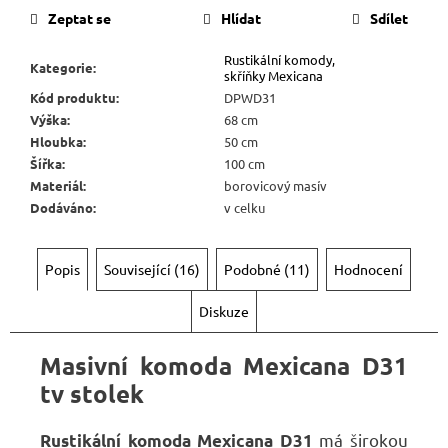
Kč
Zeptat se
Hlídat
Sdílet
Rustikální komody,
Kategorie
:
skříňky Mexicana
Kód produktu
:
DPWD31
Výška
:
68 cm
Hloubka
:
50 cm
Šířka
:
100 cm
Materiál
:
borovicový masív
Dodáváno
:
v celku
Popis
Související (16)
Podobné (11)
Hodnocení
Diskuze
Masivní
komoda Mexicana
D31
tv stolek
má širokou
Rustikální komoda Mexicana D31