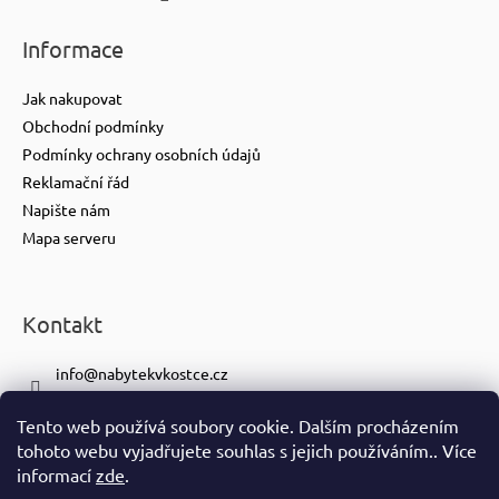
Informace
Jak nakupovat
Obchodní podmínky
Podmínky ochrany osobních údajů
Reklamační řád
Napište nám
Mapa serveru
Kontakt
info
@
nabytekvkostce.cz
+420 606 065 259
Tento web používá soubory cookie. Dalším procházením
+420 601 116 371
tohoto webu vyjadřujete souhlas s jejich používáním.. Více
https://www.facebook.com/nabytekvkostce.cz/
informací
zde
.
nabytek_v_kostce