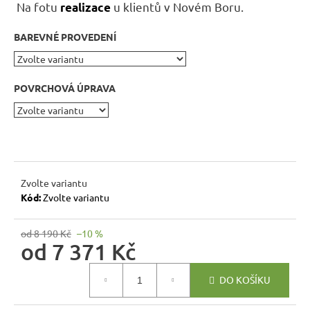
r
Na fotu
u klientů v Novém Boru.
realizace
u
č
BAREVNÉ PROVEDENÍ
u
j
e
POVRCHOVÁ ÚPRAVA
m
e
DŘEVĚNÝ
TABURET
Zvolte variantu
MEXICANA
SIL02
Kód:
Zvolte variantu
40X40
CM
od 8 190 Kč
–10 %
1
od
7 371 Kč
134
Kč
Měrná
Původně:
DO KOŠÍKU
cena:
1
260