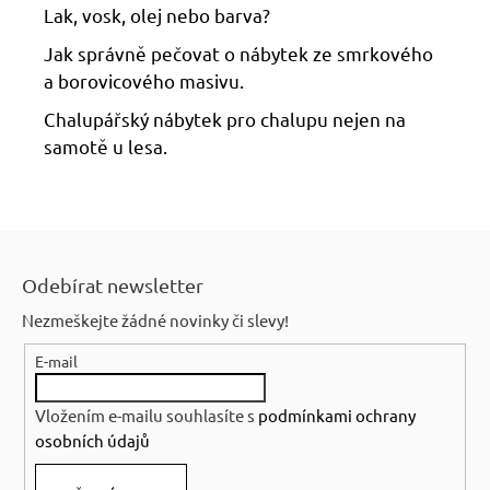
Lak, vosk, olej nebo barva?
Jak správně pečovat o nábytek ze smrkového
a borovicového masivu.
Chalupářský nábytek pro chalupu nejen na
samotě u lesa.
Z
á
Odebírat newsletter
p
Nezmeškejte žádné novinky či slevy!
a
E-mail
t
í
Vložením e-mailu souhlasíte s
podmínkami ochrany
osobních údajů