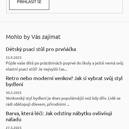
PŘIHLÁSIT SE
Mohlo by Vás zajímat
Dětský psací stůl pro prvňáčka
22.9.2025
Půjde vaše dítě po prázdninách poprvé do školy a ještě nemá svůj
vlastní psací stůl? Je nejvyšší čas...
Retro nebo moderní venkov? Jak si vybrat svůj styl
bydlení
30.5.2025
Venkovský styl bydlení je dnes populárnější než kdy dřív. Lidé se
rádi obklopují dřevem, přírodními ...
Barva, která léčí: Jak odstíny nábytku ovlivňují
náladu
27.5.2025