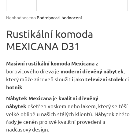
R
n
a
M
Průměrné
Neohodnoceno
Podrobnosti hodnocení
j
hodnocení
A
produktu
Rustikální komoda
í
je
t
MEXICANA D31
0,0
?
z
5
hvězdiček.
z
Masivní rustikální
komoda Mexicana
borovicového dřeva je
,
moderní dřevěný nábytek
který může zároveň sloužit i jako
či
televizní stolek
HLEDAT
.
botník
je
Nábytek Mexicana
kvalitní dřevěný
ošetřen voskem nebo lakem,
který se těší
nábytek
D
velké oblibě u našich stálých klientů. Nábytek z této
o
řady je ceněn pro své kvalitní provedení a
p
nadčasový design.
o