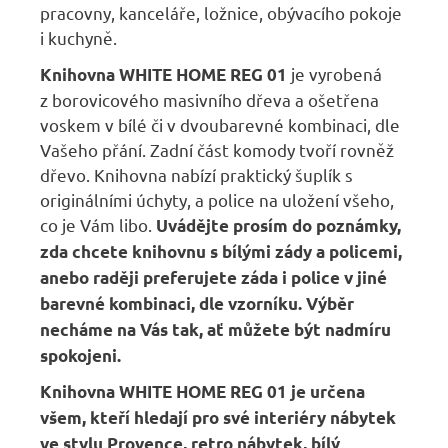
pracovny, kanceláře, ložnice, obývacího pokoje
i kuchyně.
je vyrobená
Knihovna
WHITE HOME
REG 01
z borovicového masivního dřeva a ošetřena
voskem v bílé či v dvoubarevné kombinaci, dle
Vašeho přání. Zadní část komody tvoří rovněž
dřevo. Knihovna nabízí praktický šuplík s
originálními úchyty, a police na uložení všeho,
co je Vám libo.
Uvádějte prosím do poznámky,
zda chcete knihovnu s bílými zády a policemi,
anebo raději preferujete záda i police v jiné
barevné kombinaci, dle vzorníku. Výběr
necháme na Vás tak, ať můžete být nadmíru
spokojeni.
Knihovna
WHITE HOME
REG 01
je určena
všem, kteří hledají pro své interiéry nábytek
ve stylu Provence, retro nábytek, bílý