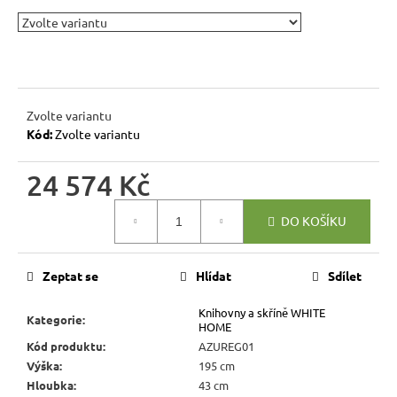
r
u
č
u
j
e
Zvolte variantu
m
Kód:
Zvolte variantu
e
24 574 Kč
RUSTIKÁLNÍ
Měrná
DO KOŠÍKU
LAVICE
cena:
SWEET
HOME
BAX25
Zeptat se
Hlídat
Sdílet
S
ÚLOŽNÝM
PROSTOREM
Knihovny a skříně WHITE
Kategorie
:
HOME
6
Kód produktu
:
AZUREG01
048
Výška
:
195 cm
Kč
Původně:
Hloubka
:
43 cm