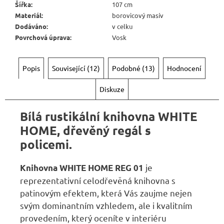
6
Šířka
:
107 cm
720
Materiál
:
borovicový masív
Kč
Dodáváno
:
v celku
Povrchová úprava
:
Vosk
Popis
Související (12)
Podobné (13)
Hodnocení
Diskuze
Bílá rustikální knihovna WHITE
HOME, dřevěný regál s
policemi.
je
Knihovna
WHITE HOME
REG 01
reprezentativní celodřevěná knihovna s
patinovým efektem, která Vás zaujme nejen
svým dominantním vzhledem, ale i kvalitním
provedením, který oceníte v interiéru