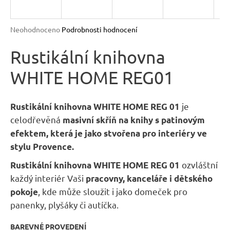
R
n
a
M
Průměrné
Neohodnoceno
Podrobnosti hodnocení
j
hodnocení
A
produktu
Rustikální knihovna
í
je
t
WHITE HOME REG01
0,0
?
z
5
hvězdiček.
je
Rustikální knihovna WHITE HOME REG 01
celodřevěná
masivní skříň na knihy s patinovým
efektem, která je jako stvořena pro interiéry ve
HLEDAT
stylu Provence.
ozvláštní
Rustikální knihovna WHITE HOME REG 01
každý interiér Vaši
pracovny, kanceláře i dětského
D
, kde může sloužit i jako domeček pro
pokoje
o
panenky, plyšáky či autíčka.
p
o
BAREVNÉ PROVEDENÍ