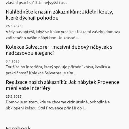
vlastní psací stůl? Je nejvyšší čas...
Nahlédněte k našim zákazníkům: Jídelní kouty,
které dýchají pohodou
26.5.2025
Vždy nás potěší, když se k nám vracíte s fotkami vašeho domova
zařízeného naším nábytkem. Je krásné ...
Kolekce Salvatore – masivní dubový nábytek s
nadčasovou elegancí
3.4.2025
Toužíte po interiéru, který spojuje přírodní krásu, kvalitu a
praktičnost? Kolekce Salvatore je tím ...
Realizace našich zákazníků: Jak nábytek Provence
mění vaše interiéry
25.3.2025
Domov je místem, kde se chceme cítit útulně, pohodlně a
obklopeni krásou. Styl Provence přináší do i...
Facebook