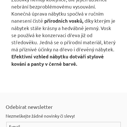
nebrání bezproblémovému vysouvání.
Konečná úprava nábytku spočívá v ručním
nanesení čistě
díky kterým je
přírodních vosků,
nábytek stále krásny a hedvábně jemný. Vosk
se používá ke konzervaci dřeva již od
středověku. Jedná se o přírodní materiál, který
má příznivé účinky na dřevo i dřevěný nábytek.
Efektivní vzhled nábytku dotváří stylové
kování a panty v černé barvě.
Z
á
Odebírat newsletter
p
Nezmeškejte žádné novinky či slevy!
a
E-mail