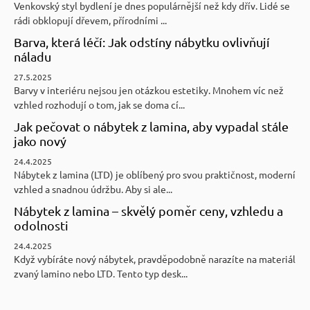
Venkovský styl bydlení je dnes populárnější než kdy dřív. Lidé se
rádi obklopují dřevem, přírodními ...
Barva, která léčí: Jak odstíny nábytku ovlivňují
náladu
27.5.2025
Barvy v interiéru nejsou jen otázkou estetiky. Mnohem víc než
vzhled rozhodují o tom, jak se doma cí...
Jak pečovat o nábytek z lamina, aby vypadal stále
jako nový
24.4.2025
Nábytek z lamina (LTD) je oblíbený pro svou praktičnost, moderní
vzhled a snadnou údržbu. Aby si ale...
Nábytek z lamina – skvělý poměr ceny, vzhledu a
odolnosti
24.4.2025
Když vybíráte nový nábytek, pravděpodobně narazíte na materiál
zvaný lamino nebo LTD. Tento typ desk...