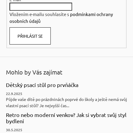
t
í
Vložením e-mailu souhlasíte s
podmínkami ochrany
osobních údajů
PŘIHLÁSIT SE
Mohlo by Vás zajímat
Dětský psací stůl pro prvňáčka
22.9.2025
Půjde vaše dítě po prázdninách poprvé do školy a ještě nemá svůj
vlastní psací stůl? Je nejvyšší čas...
Retro nebo moderní venkov? Jak si vybrat svůj styl
bydlení
30.5.2025