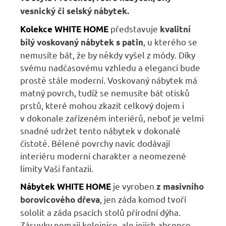
vesnický či selský nábytek.
představuje
Kolekce WHITE HOME
kvalitní
, u kterého se
bílý voskovaný nábytek s patin
nemusíte bát, že by někdy vyšel z módy. Díky
svému nadčasovému vzhledu a eleganci bude
prostě stále moderní. Voskovaný nábytek má
matný povrch, tudíž se nemusíte bát otisků
prstů, které mohou zkazit celkový dojem i
v dokonale zařízeném interiérů, neboť je velmi
snadné udržet tento nábytek v dokonalé
čistotě. Bělené povrchy navíc dodávají
interiéru moderní charakter a neomezené
limity Vaši fantazii.
je vyroben
Nábytek WHITE HOME
z masivního
, jen záda komod tvoří
borovicového dřeva
sololit a záda psacích stolů přírodní dýha.
Zásuvky nemají kolejnice, ale jejich absence