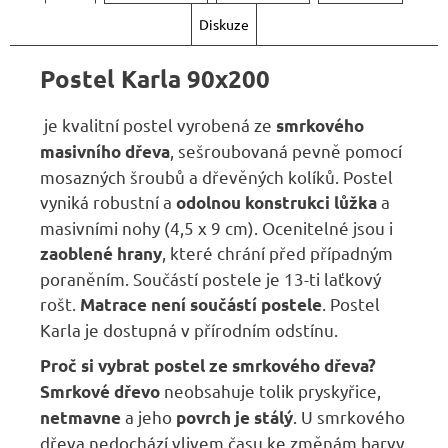
Kč
Diskuze
Postel Karla 90x200
je kvalitní postel vyrobená ze
smrkového
, sešroubovaná pevně pomocí
masivního dřeva
mosazných šroubů a dřevěných kolíků. Postel
vyniká robustní a
a
odolnou konstrukci lůžka
masivními nohy (
4,5 x 9 cm
). Ocenitelné jsou i
, které chrání před případným
zaoblené hrany
poraněním. Součástí postele je 13-ti laťkový
rošt.
. Postel
Matrace není součástí postele
Karla je dostupná v přírodním odstínu.
Proč si vybrat postel ze smrkového dřeva?
neobsahuje tolik pryskyřice,
Smrkové dřevo
a jeho
. U smrkového
netmavne
povrch je stálý
dřeva nedochází vlivem času ke změnám barvy