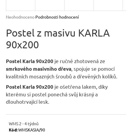
R
n
a
M
Průměrné
Neohodnoceno
Podrobnosti hodnocení
j
hodnocení
A
produktu
Postel z masivu KARLA
í
je
t
90x200
0,0
?
z
5
hvězdiček.
je ručně zhotovená ze
Postel Karla 90x200
, spojuje se pomocí
smrkového masivního dřeva
kvalitních mosazných šroubů a dřevěných kolíků.
HLEDAT
je ošetřena lakem, díky
Postel Karla 90x200
kterému si postel ponechá svůj krásný a
dlouhotrvající lesk.
D
o
p
WMS 2 - 4 týdnů
o
Kód:
WMSKASIA/90