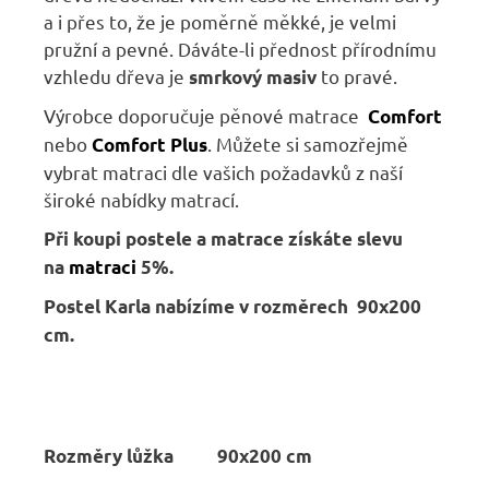
a i přes to, že je poměrně měkké, je velmi
pružní a pevné. Dáváte-li přednost přírodnímu
vzhledu dřeva je
to pravé.
smrkový masiv
Výrobce doporučuje pěnové matrace
Comfort
nebo
. Můžete si samozřejmě
Comfort Plus
vybrat matraci dle vašich požadavků z naší
široké nabídky matrací.
Při koupi postele a matrace získáte slevu
na
matraci
5%.
Postel Karla nabízíme v
rozměrech 90x200
cm
.
Rozměry lůžka
90x200 cm