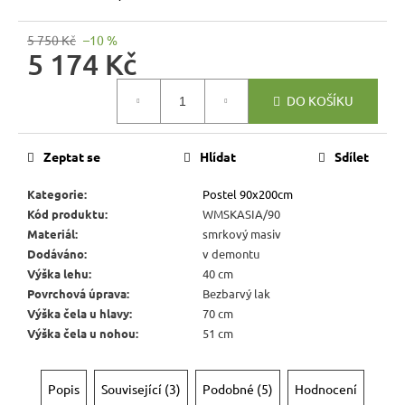
r
u
5 750 Kč
–10 %
č
5 174 Kč
u
Měrná
j
DO KOŠÍKU
cena:
e
m
e
Zeptat se
Hlídat
Sdílet
Kategorie
:
Postel 90x200cm
RUSTIKÁLNÍ
Kód produktu
:
WMSKASIA/90
JÍDELNÍ
Materiál
:
smrkový masiv
STŮL
Dodáváno
:
v demontu
SWEET
HOME
Výška lehu
:
40 cm
MES1
Povrchová úprava
:
Bezbarvý lak
7
Výška čela u hlavy
:
70 cm
344
Výška čela u nohou
:
51 cm
Kč
Původně:
8
Popis
Související (3)
Podobné (5)
Hodnocení
160