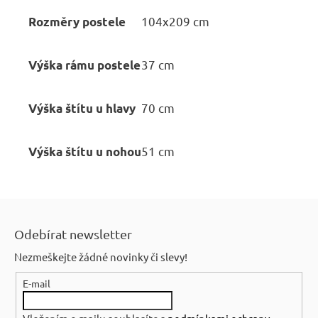
104x209 cm
Rozměry postele
37 cm
Výška rámu postele
70 cm
Výška štítu u hlavy
51 cm
Výška štítu u nohou
Z
á
Odebírat newsletter
p
Nezmeškejte žádné novinky či slevy!
a
E-mail
t
í