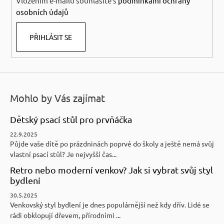
Vložením e-mailu souhlasíte s
podmínkami ochrany
osobních údajů
PŘIHLÁSIT SE
Mohlo by Vás zajímat
Dětský psací stůl pro prvňáčka
22.9.2025
Půjde vaše dítě po prázdninách poprvé do školy a ještě nemá svůj
vlastní psací stůl? Je nejvyšší čas...
Retro nebo moderní venkov? Jak si vybrat svůj styl
bydlení
30.5.2025
Venkovský styl bydlení je dnes populárnější než kdy dřív. Lidé se
rádi obklopují dřevem, přírodními ...