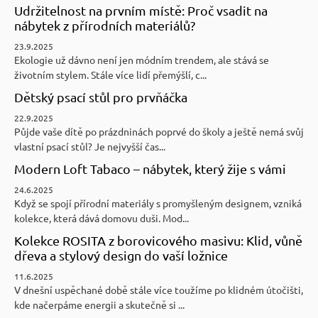
Udržitelnost na prvním místě: Proč vsadit na
nábytek z přírodních materiálů?
23.9.2025
Ekologie už dávno není jen módním trendem, ale stává se
životním stylem. Stále více lidí přemýšlí, c...
Dětský psací stůl pro prvňáčka
22.9.2025
Půjde vaše dítě po prázdninách poprvé do školy a ještě nemá svůj
vlastní psací stůl? Je nejvyšší čas...
Modern Loft Tabaco – nábytek, který žije s vámi
24.6.2025
Když se spojí přírodní materiály s promyšleným designem, vzniká
kolekce, která dává domovu duši. Mod...
Kolekce ROSITA z borovicového masivu: Klid, vůně
dřeva a stylový design do vaší ložnice
11.6.2025
V dnešní uspěchané době stále více toužíme po klidném útočišti,
kde načerpáme energii a skutečně si ...