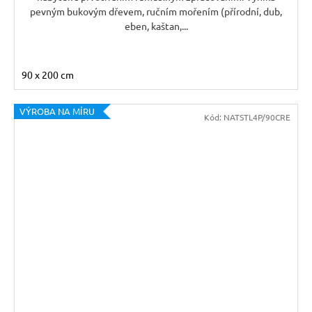
pevným bukovým dřevem, ručním mořením (přírodní, dub,
eben, kaštan,...
90 x 200 cm
VÝROBA NA MÍRU
Kód:
NATSTL4P/90CRE