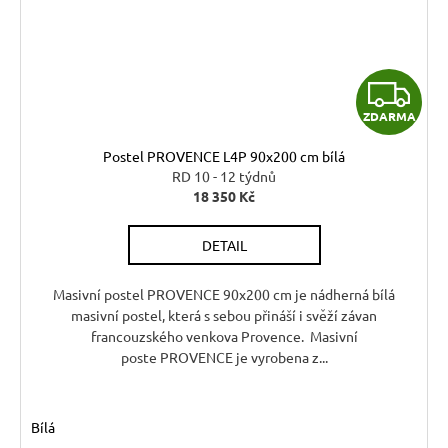
Z
ZDARMA
D
Postel PROVENCE L4P 90x200 cm bílá
A
RD 10 - 12 týdnů
18 350 Kč
R
DETAIL
M
A
Masivní postel PROVENCE 90x200 cm je nádherná bílá
masivní postel, která s sebou přináší i svěží závan
francouzského venkova Provence. Masivní
poste PROVENCE je vyrobena z...
Bílá