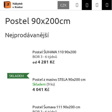
K
Přejít
Hledat
Nákup
M
Přihlášení
CZK
na
o
Zpět
Zpět
obsah
košík
š
Postel 90x200cm
í
C
k
o
Nejprodávanější
p
o
Postel ŠUMAVA 110 90x200
t
BOR 3 - 6 týdnů
ř
4 281 Kč
od
e
b
SKLADEM
Postel z masivu STELA 90x200 cm
u
Skladem
(9 ks)
4 041 Kč
j
e
t
Postel Šumava 111 90x200 cm
e
BOR 3 - 6 týdnů