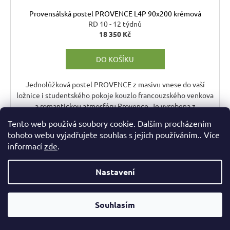
Provensálská postel PROVENCE L4P 90x200 krémová
RD 10 - 12 týdnů
18 350 Kč
DO KOŠÍKU
Jednolůžková postel PROVENCE z masivu vnese do vaší
ložnice i studentského pokoje kouzlo francouzského venkova
a romantickou atmosféru Provence. Je vyrobena z
kvalitního...
Tento web používá soubory cookie. Dalším procházením
tohoto webu vyjadřujete souhlas s jejich používáním.. Více
informací
zde
.
AKCE
Kód:
VACEURBED/A/PV
Nastavení
Souhlasím