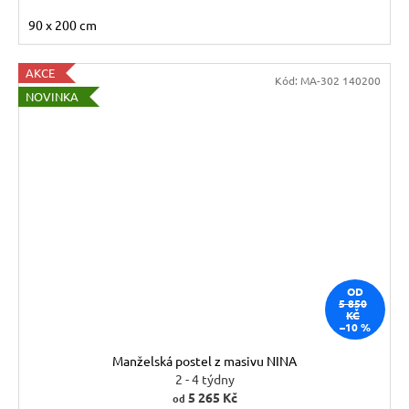
90 x 200 cm
AKCE
Kód:
MA-302 140200
NOVINKA
OD
5 850
KČ
–10 %
Manželská postel z masivu NINA
2 - 4 týdny
5 265 Kč
od