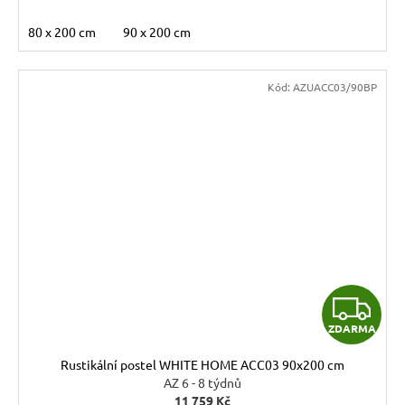
80 x 200 cm
90 x 200 cm
Kód:
AZUACC03/90BP
Z
ZDARMA
D
Rustikální postel WHITE HOME ACC03 90x200 cm
A
AZ 6 - 8 týdnů
11 759 Kč