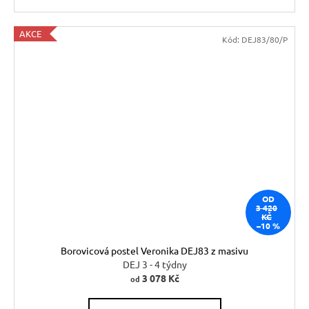
AKCE
Kód:
DEJ83/80/P
OD
3 420
KČ
–10 %
Borovicová postel Veronika DEJ83 z masivu
DEJ 3 - 4 týdny
3 078 Kč
od