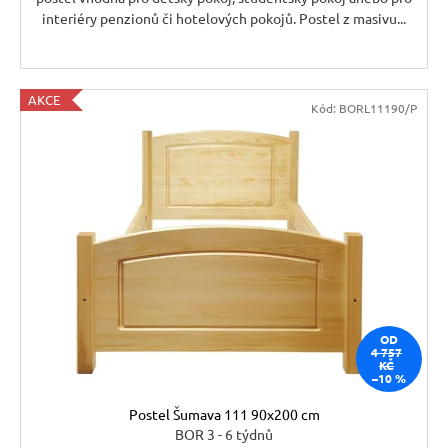
interiéry penzionů či hotelových pokojů. Postel z masivu...
AKCE
Kód:
BORL11190/P
OD
4 757
KČ
–10 %
Postel Šumava 111 90x200 cm
BOR 3 - 6 týdnů