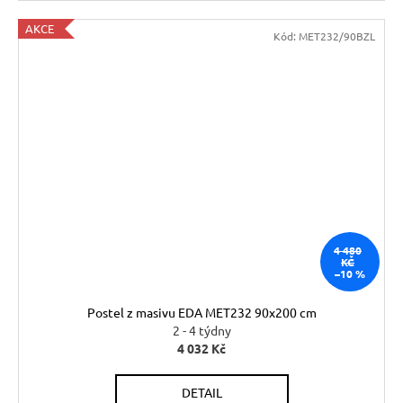
AKCE
Kód:
MET232/90BZL
4 480
KČ
–10 %
Postel z masivu EDA MET232 90x200 cm
2 - 4 týdny
4 032 Kč
DETAIL