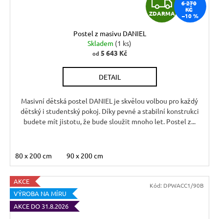
Z
6 270
KČ
ZDARMA
–10 %
D
Postel z masivu DANIEL
A
Skladem
(1 ks)
5 643 Kč
od
R
DETAIL
M
A
Masivní dětská postel DANIEL je skvělou volbou pro každý
dětský i studentský pokoj. Díky pevné a stabilní konstrukci
budete mít jistotu, že bude sloužit mnoho let. Postel z...
80 x 200 cm
90 x 200 cm
AKCE
Kód:
DPWACC1/90B
VÝROBA NA MÍRU
AKCE DO 31.8.2026