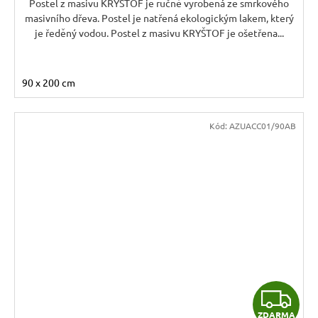
Postel z masivu KRYŠTOF je ručně vyrobená ze smrkového
masivního dřeva. Postel je natřená ekologickým lakem, který
je ředěný vodou. Postel z masivu KRYŠTOF je ošetřena...
90 x 200 cm
Kód:
AZUACC01/90AB
Z
ZDARMA