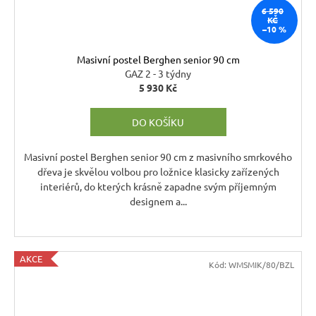
6 590
KČ
–10 %
Masivní postel Berghen senior 90 cm
GAZ 2 - 3 týdny
5 930 Kč
DO KOŠÍKU
Masivní postel Berghen senior 90 cm z masivního smrkového
dřeva je skvělou volbou pro ložnice klasicky zařízených
interiérů, do kterých krásně zapadne svým příjemným
designem a...
AKCE
Kód:
WMSMIK/80/BZL