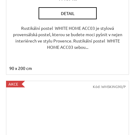
R
DETAIL
M
A
Rustikální postel WHITE HOME ACC03 je stylová
provensálská postel, kterou se budete moci pyšnit v nejen
interiérech ve stylu Provence. Rustikální postel WHITE
HOME ACC03 sebou...
90 x 200 cm
AKCE
Kód:
WMSKING90/P