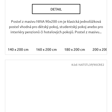
DETAIL
Postel z masivu NINA 90x200 cm je klasická jednolůžková
postel vhodná pro dětský pokoj, studentský pokoj anebo pro
interiéry penzionů či hotelových pokojů. Postel z masivu...
140 x 200 cm
160 x 200 cm
180 x 200 cm
200 x 200 c
Kód:
NATSTL3P/90CRE2