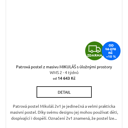
Z
OD
16 270
KČ
ZDARMA
–10 %
D
Patrová postel z masivu MIKULÁŠ s úložnými prostory
A
WMS 2 - 4 týdnů
14 643 Kč
od
R
DETAIL
M
A
Patrová postel Mikuláš 2v1 je jedinečná a velmi prakticka
masivní postel. Díky svému designu jej mohou používat děti,
dospívající i dospělí. Označení 2v1 znamená, že postel lze...