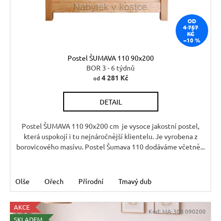
ů
r
d
u
OD
u
č
4 757
KČ
u
k
–10 %
j
t
Postel ŠUMAVA 110 90x200
e
ů
BOR 3 - 6 týdnů
m
4 281 Kč
od
e
DETAIL
RUSTIKÁLNÍ
JÍDELNÍ
Postel ŠUMAVA 110 90x200 cm je vysoce jakostní postel,
STŮL
která uspokojí i tu nejnáročnější klientelu. Je vyrobena z
SWEET
borovicového masívu. Postel Šumava 110 dodáváme včetně...
HOME
MES1
7
344
Olše
Ořech
Přírodní
Tmavý dub
Kč
Původně:
8
AKCE
Kód:
MA-308 090200
160
SKLADEM