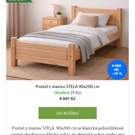
Kč
4 490
KČ
–10 %
Postel z masivu STELA 90x200 cm
Skladem
(9 ks)
4 041 Kč
DO KOŠÍKU
Postel z masivu STELA 90x200 cm je klasická jednolůžková
postel vhodná pro dětský pokoj, studentský pokoj anebo pro