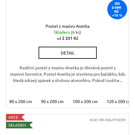
OD
2 590
KČ
–10 %
Postel z masivu Anetka
Skladem
(6 ks)
2 331 Kč
od
DETAIL
Kvalitní postel z masivu Anetka je dřevěná postel z
masivní borovice. Postel Anetka je stvořena pro každého, kdo
hledá zdravý spánek a útulnou atmosféru. Pokud toužíte...
80 x 200 cm
90 x 200 cm
100 x 200 cm
120 x 200 cm
AKCE
Kód:
MB-OSK/POS/90
SKLADEM