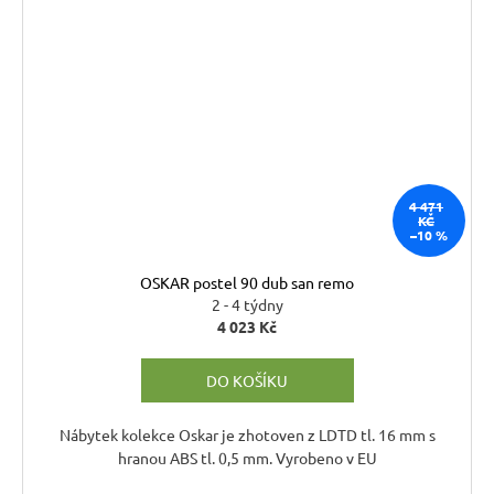
4 471
KČ
–10 %
OSKAR postel 90 dub san remo
2 - 4 týdny
4 023 Kč
DO KOŠÍKU
Nábytek kolekce Oskar je zhotoven z LDTD tl. 16 mm s
hranou ABS tl. 0,5 mm. Vyrobeno v EU