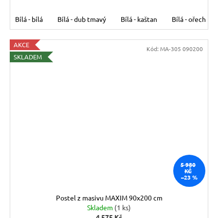
Bílá - bílá
Bílá - dub tmavý
Bílá - kaštan
Bílá - ořech
AKCE
Kód:
MA-305 090200
SKLADEM
5 980
KČ
–23 %
Postel z masivu MAXIM 90x200 cm
Skladem
(1 ks)
4 575 Kč