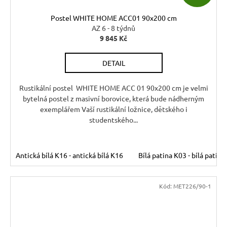
D
Postel WHITE HOME ACC01 90x200 cm
A
AZ 6 - 8 týdnů
9 845 Kč
R
DETAIL
M
A
Rustikální postel WHITE HOME ACC 01 90x200 cm je velmi
bytelná postel z masivní borovice, která bude nádherným
exemplářem Vaší rustikální ložnice, dětského i
studentského...
Antická bílá K16 - antická bílá K16
Bílá patina K03 - bílá patina
Kód:
MET226/90-1