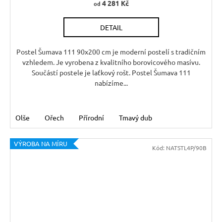
4 281 Kč
od
DETAIL
Postel Šumava 111 90x200 cm je moderní postelí s tradičním
vzhledem. Je vyrobena z kvalitního borovicového masívu.
Součástí postele je laťkový rošt. Postel Šumava 111
nabízíme...
Olše
Ořech
Přírodní
Tmavý dub
VÝROBA NA MÍRU
Kód:
NATSTL4P/90B