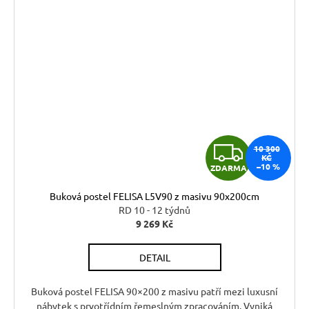
Z
10 300
KČ
–10 %
ZDARMA
D
Buková postel FELISA L5V90 z masivu 90x200cm
A
RD 10 - 12 týdnů
9 269 Kč
R
DETAIL
M
A
Buková postel FELISA 90×200 z masivu patří mezi luxusní
nábytek s prvotřídním řemeslným zpracováním. Vyniká