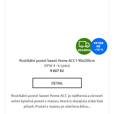
Z
10 730
KČ
–10 %
ZDARMA
D
Rustikální postel Sweet Home ACC1 90x200cm
A
DPW 4 - 6 týdnů
9 657 Kč
R
DETAIL
M
A
Rustikální postel Sweet Home ACC je nádherná a zároveň
velmi bytelná postel z masivu, která si dozajista získá Vaši
přízeň. Postel z masivu je ošetřena bílou...