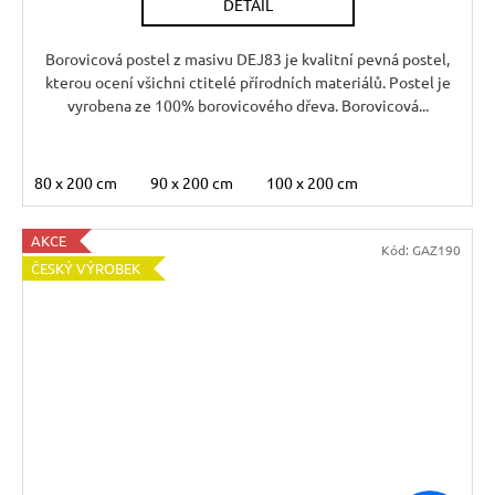
DETAIL
Borovicová postel z masivu DEJ83 je kvalitní pevná postel,
kterou ocení všichni ctitelé přírodních materiálů. Postel je
vyrobena ze 100% borovicového dřeva. Borovicová...
80 x 200 cm
90 x 200 cm
100 x 200 cm
AKCE
Kód:
GAZ190
ČESKÝ VÝROBEK