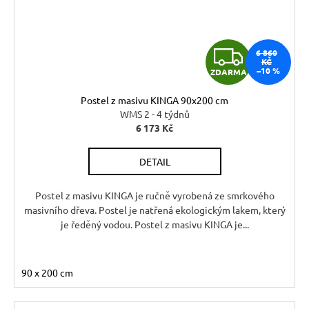
Z
6 860
KČ
–10 %
ZDARMA
D
Postel z masivu KINGA 90x200 cm
A
WMS 2 - 4 týdnů
6 173 Kč
R
DETAIL
M
A
Postel z masivu KINGA je ručně vyrobená ze smrkového
masivního dřeva. Postel je natřená ekologickým lakem, který
je ředěný vodou. Postel z masivu KINGA je...
90 x 200 cm