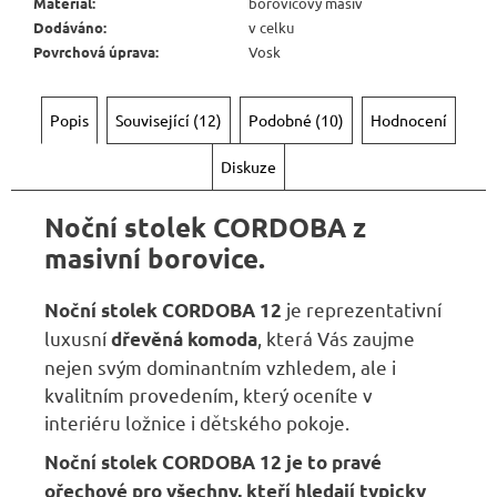
Materiál
:
borovicový masív
Dodáváno
:
v celku
Povrchová úprava
:
Vosk
Popis
Související (12)
Podobné (10)
Hodnocení
Diskuze
Noční stolek
CORDOBA
z
masivní borovice.
je reprezentativní
Noční stolek
CORDOBA
12
luxusní
, která Vás zaujme
dřevěná komoda
nejen svým dominantním vzhledem, ale i
kvalitním provedením, který oceníte v
interiéru ložnice i dětského pokoje.
Noční stolek
CORDOBA
12
je to pravé
ořechové pro všechny, kteří hledají typicky