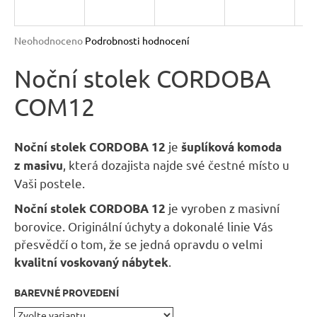
R
n
a
M
Průměrné
Neohodnoceno
Podrobnosti hodnocení
j
hodnocení
A
produktu
Noční stolek CORDOBA
í
je
t
COM12
0,0
?
z
5
hvězdiček.
je
Noční stolek CORDOBA 12
šuplíková komoda
, která dozajista najde své čestné místo u
z masivu
Vaši postele.
HLEDAT
je vyroben z masivní
Noční stolek CORDOBA 12
borovice. Originální úchyty a dokonalé linie Vás
přesvědčí o tom, že se jedná opravdu o velmi
D
.
kvalitní voskovaný nábytek
o
p
BAREVNÉ PROVEDENÍ
o