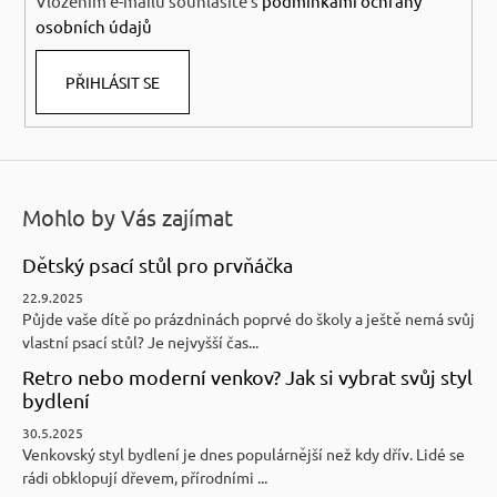
Vložením e-mailu souhlasíte s
podmínkami ochrany
osobních údajů
PŘIHLÁSIT SE
Mohlo by Vás zajímat
Dětský psací stůl pro prvňáčka
22.9.2025
Půjde vaše dítě po prázdninách poprvé do školy a ještě nemá svůj
vlastní psací stůl? Je nejvyšší čas...
Retro nebo moderní venkov? Jak si vybrat svůj styl
bydlení
30.5.2025
Venkovský styl bydlení je dnes populárnější než kdy dřív. Lidé se
rádi obklopují dřevem, přírodními ...