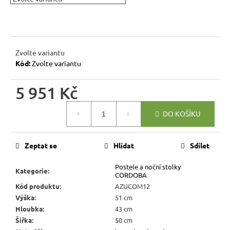
r
u
č
u
j
Zvolte variantu
Kód:
Zvolte variantu
e
m
5 951 Kč
e
Měrná
DO KOŠÍKU
cena:
JÍDELNÍ
ŽIDLE
MEXICANA
Zeptat se
Hlídat
Sdílet
SIL25
2
Postele a noční stolky
403
Kategorie
:
CORDOBA
Kč
Kód produktu
:
AZUCOM12
Původně:
2
Výška
:
51 cm
670
Hloubka
:
43 cm
Kč
Šířka
:
50 cm