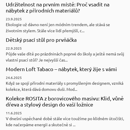
Udržitelnost na prvním místě: Proč vsadit na
nábytek z přírodních materiálů?
23.9.2025
Ekologie už dávno není jen módním trendem, ale stává se
životním stylem. Stále více lidí přemýšlí, c...
Dětský psací stůl pro prvňáčka
22.9.2025
Půjde vaše dítě po prázdninách poprvé do školy a ještě nemá svůj
vlastní psací stůl? Je nejvyšší čas...
Modern Loft Tabaco – nábytek, který žije s vámi
24.6.2025
Když se spojí přírodní materiály s promyšleným designem, vzniká
kolekce, která dává domovu duši. Mod...
Kolekce ROSITA z borovicového masivu: Klid, vůně
dřeva a stylový design do vaší ložnice
11.6.2025
V dnešní uspěchané době stále více toužíme po klidném útočišti,
kde načerpáme energii a skutečně si ...