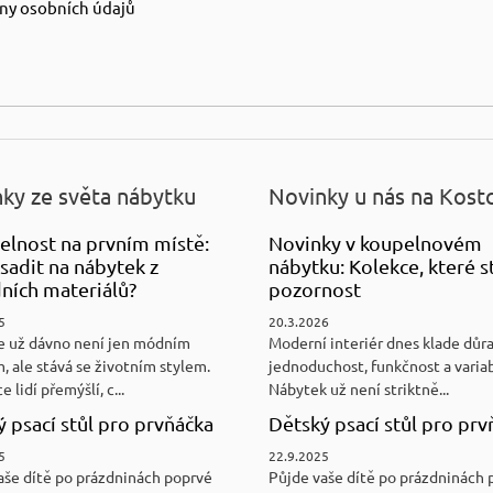
ny osobních údajů
ky ze světa nábytku
Novinky u nás na Kost
elnost na prvním místě:
Novinky v koupelnovém
sadit na nábytek z
nábytku: Kolekce, které st
ních materiálů?
pozornost
5
20.3.2026
e už dávno není jen módním
Moderní interiér dnes klade důr
, ale stává se životním stylem.
jednoduchost, funkčnost a variab
e lidí přemýšlí, c...
Nábytek už není striktně...
 psací stůl pro prvňáčka
Dětský psací stůl pro prv
5
22.9.2025
aše dítě po prázdninách poprvé
Půjde vaše dítě po prázdninách 