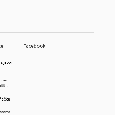
ce
Facebook
ojí za
az na
ilitu.
ňáčka
poprvé