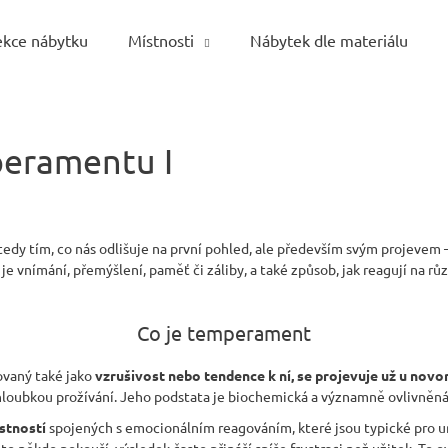
ekce nábytku
Místnosti
Nábytek dle materiálu
Co potřebujete najít?
eramentu I
HLEDAT
 tedy tím, co nás odlišuje na první pohled, ale především svým projevem –
 je vnímání, přemýšlení, paměť či záliby, a také způsob, jak reagují na r
Doporučujeme
Co je temperament
vaný také jako
vzrušivost nebo tendence k ní, se projevuje už u nov
 hloubkou prožívání. Jeho podstata je biochemická a významně ovlivněná
stností
spojených s emocionálním reagováním, které jsou typické pro ur
to někdo pokouší, výsledek často přináší spíše frustraci než užitek. To