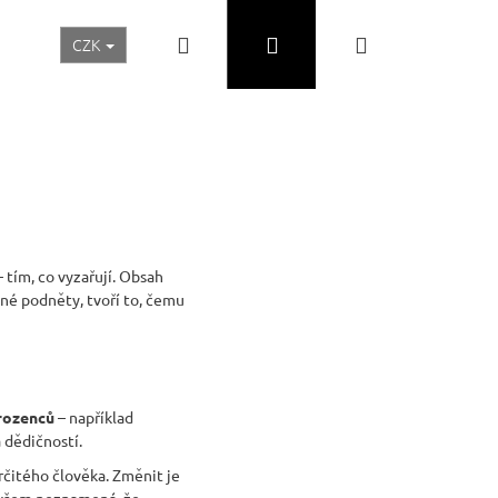
Hledat
Přihlášení
Nákupní
CZK
Realizace a inspirace
Akční ceny
Nábytek Skladem
košík
 tím, co vyzařují. Obsah
ůzné podněty, tvoří to, čemu
orozenců
– například
 dědičností.
Následující
čitého člověka. Změnit je
 ovšem neznamená, že