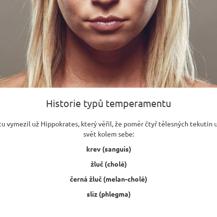
Historie typů temperamentu
vymezil už Hippokrates, který věřil, že poměr čtyř tělesných tekutin u
svět kolem sebe:
krev (sanguis)
žluč (cholé)
černá žluč (melan-cholé)
sliz (phlegma)