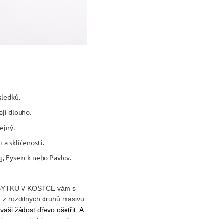
sledků.
ají dlouho.
ejný.
 a sklíčenosti.
ng, Eysenck nebo Pavlov.
 NÁBYTKU V KOSTCE vám s
t z rozdílných druhů masivu
vaši žádost dřevo ošetřit. A