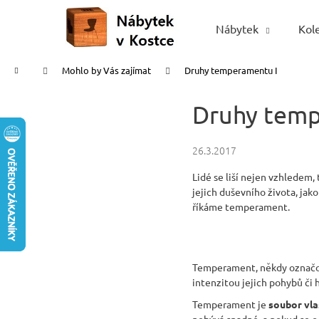
K
Přejít
na
o
Nábytek
Kol
Zpět
Zpět
obsah
š
do
do
í
Domů
Mohlo by Vás zajímat
Druhy temperamentu I
obchodu
obchodu
k
Druhy temp
26.3.2017
Lidé se liší nejen vzhledem,
jejich duševního života, jako
říkáme temperament.
Temperament, někdy označo
intenzitou jejich pohybů či
Temperament je
soubor vla
nebývá snadné, a pokud se o 