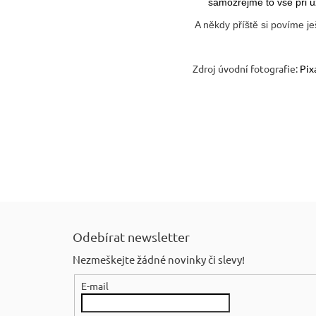
samozřejmě to vše při u
A někdy příště si povíme j
Zdroj úvodní fotografie:
P
ix
Z
á
Odebírat newsletter
p
Nezmeškejte žádné novinky či slevy!
a
E-mail
t
í