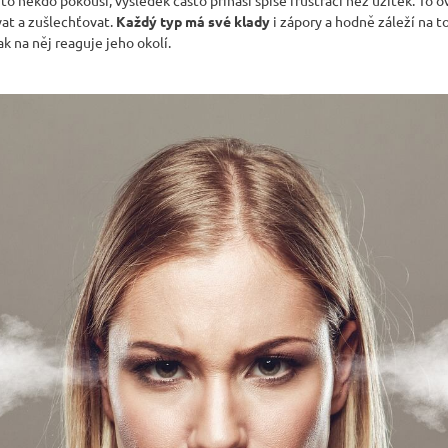
JÍDELNÍ ŽIDLE MEXICANA SIL25
RUSTIKÁLNÍ LA
at a zušlechťovat.
Každý typ má své klady
i zápory a hodně záleží na t
BAX25 S ÚLOŽ
2 403 Kč
 na něj reaguje jeho okolí.
Původně:
2 670 Kč
6 048 Kč
Původně:
6 720 