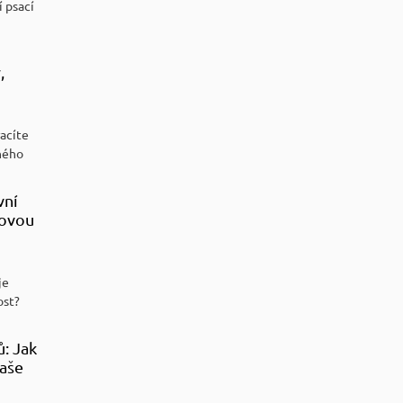
í psací
,
racíte
ného
vní
sovou
je
ost?
ů: Jak
aše