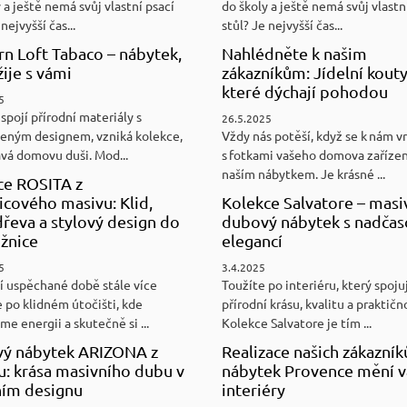
 a ještě nemá svůj vlastní psací
do školy a ještě nemá svůj vlastn
nejvyšší čas...
stůl? Je nejvyšší čas...
n Loft Tabaco – nábytek,
Nahlédněte k našim
žije s vámi
zákazníkům: Jídelní kouty
které dýchají pohodou
5
spojí přírodní materiály s
26.5.2025
eným designem, vzniká kolekce,
Vždy nás potěší, když se k nám v
ává domovu duši. Mod...
s fotkami vašeho domova zaříze
naším nábytkem. Je krásné ...
ce ROSITA z
cového masivu: Klid,
Kolekce Salvatore – masi
řeva a stylový design do
dubový nábytek s nadča
ožnice
elegancí
5
3.4.2025
í uspěchané době stále více
Toužíte po interiéru, který spoju
 po klidném útočišti, kde
přírodní krásu, kvalitu a praktičn
e energii a skutečně si ...
Kolekce Salvatore je tím ...
ý nábytek ARIZONA z
Realizace našich zákazník
u: krása masivního dubu v
nábytek Provence mění v
ním designu
interiéry