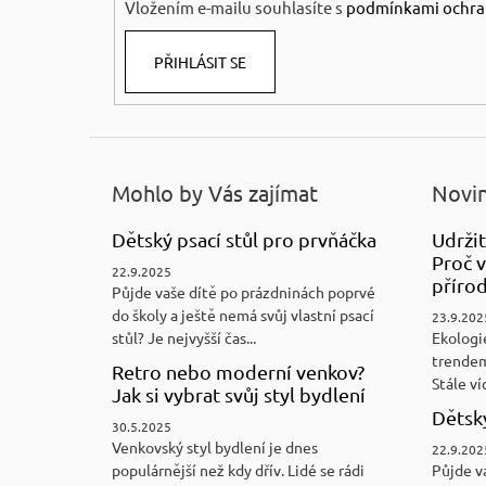
Vložením e-mailu souhlasíte s
podmínkami ochra
PŘIHLÁSIT SE
Mohlo by Vás zajímat
Novin
Dětský psací stůl pro prvňáčka
Udržit
Proč v
22.9.2025
přírod
Půjde vaše dítě po prázdninách poprvé
do školy a ještě nemá svůj vlastní psací
23.9.202
stůl? Je nejvyšší čas...
Ekologi
trendem
Retro nebo moderní venkov?
Stále víc
Jak si vybrat svůj styl bydlení
Dětský
30.5.2025
Venkovský styl bydlení je dnes
22.9.202
populárnější než kdy dřív. Lidé se rádi
Půjde v