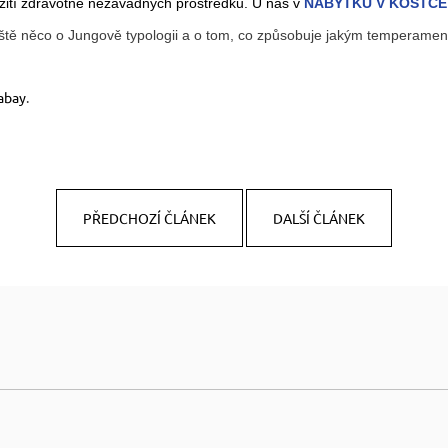
žití zdravotně nezávadných prostředků. U nás v
NÁBYTKU V KOSTCE
eště něco o Jungově typologii a o tom, co způsobuje jakým temperame
abay
.
PŘEDCHOZÍ ČLÁNEK
DALŠÍ ČLÁNEK