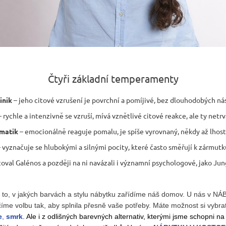
Čtyři základní temperamenty
inik
– jeho citové vzrušení je povrchní a pomíjivé, bez dlouhodobých ná
 rychle a intenzivně se vzruší, mívá vznětlivé citové reakce, ale ty netrv
matik
– emocionálně reaguje pomalu, je spíše vyrovnaný, někdy až lhost
 vyznačuje se hlubokými a silnými pocity, které často směřují k zármutku
coval Galénos a později na ni navázali i významní psychologové, jako Ju
i to, v jakých barvách a stylu nábytku zařídíme náš domov. U nás v
íme volbu tak, aby splnila přesně vaše potřeby. Máte možnost si vybra
e
,
smrk
. Ale i z odlišných barevných alternativ, kterými jsme schopni na 