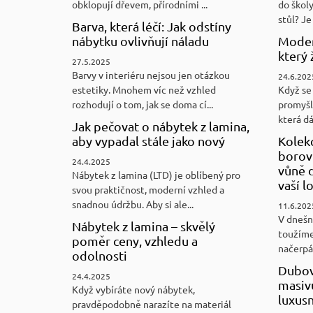
obklopují dřevem, přírodními ...
do školy
stůl? Je 
Barva, která léčí: Jak odstíny
nábytku ovlivňují náladu
Moder
který 
27.5.2025
Barvy v interiéru nejsou jen otázkou
24.6.202
estetiky. Mnohem víc než vzhled
Když se 
rozhodují o tom, jak se doma cí...
promyšl
která d
Jak pečovat o nábytek z lamina,
aby vypadal stále jako nový
Kolek
borovi
24.4.2025
vůně d
Nábytek z lamina (LTD) je oblíbený pro
vaší l
svou praktičnost, moderní vzhled a
snadnou údržbu. Aby si ale...
11.6.202
V dnešn
Nábytek z lamina – skvělý
toužíme
poměr ceny, vzhledu a
načerpám
odolnosti
Dubov
24.4.2025
masiv
Když vybíráte nový nábytek,
luxus
pravděpodobně narazíte na materiál