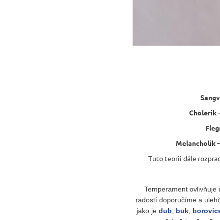
Sangv
Cholerik
–
Fleg
Melancholik
–
Tuto teorii dále rozpra
Temperament ovlivňuje 
radostí doporučíme a ulehč
jako je
dub
,
buk
,
borovic